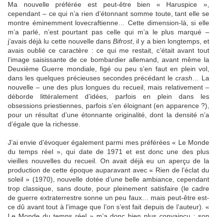
Ma nouvelle préférée est peut-être bien « Haruspice »,
cependant – ce qui n’a rien d’étonnant somme toute, tant elle se
montre éminemment lovecraftienne… Cette dimension-là, si elle
m’a parlé, n’est pourtant pas celle qui m’a le plus marqué –
j’avais déjà lu cette nouvelle dans
Bifrost
, il y a bien longtemps, et
avais oublié ce caractère : ce qui me restait, c’était avant tout
l’image saisissante de ce bombardier allemand, avant même la
Deuxième Guerre mondiale, figé ou peu s’en faut en plein vol,
dans les quelques précieuses secondes précédant le
crash
… La
nouvelle – une des plus longues du recueil, mais relativement –
déborde littéralement d’idées, parfois en plein dans les
obsessions priestiennes, parfois s’en éloignant (en apparence ?),
pour un résultat d’une étonnante originalité, dont la densité n’a
d’égale que la richesse.
J’ai envie d’évoquer également parmi mes préférées « Le Monde
du temps réel », qui date de 1971 et est donc une des plus
vieilles nouvelles du recueil. On avait déjà eu un aperçu de la
production de cette époque auparavant avec « Rien de l’éclat du
soleil » (1970), nouvelle dotée d’une belle ambiance, cependant
trop classique, sans doute, pour pleinement satisfaire (le cadre
de guerre extraterrestre sonne un peu faux… mais peut-être est-
ce dû avant tout à l’image que l’on s’est fait depuis de l’auteur). «
Le Monde du temps réel » m’a donc bien plus convaincu : son