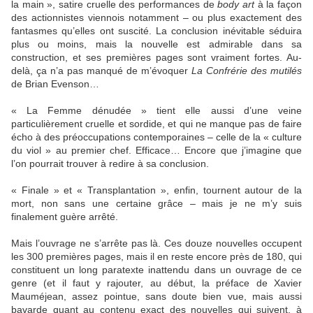
la main », satire cruelle des performances de
body art
à la façon
des actionnistes viennois notamment – ou plus exactement des
fantasmes qu’elles ont suscité. La conclusion inévitable séduira
plus ou moins, mais la nouvelle est admirable dans sa
construction, et ses premières pages sont vraiment fortes. Au-
delà, ça n’a pas manqué de m’évoquer
La Confrérie des mutilés
de Brian Evenson…
« La Femme dénudée » tient elle aussi d’une veine
particulièrement cruelle et sordide, et qui ne manque pas de faire
écho à des préoccupations contemporaines – celle de la « culture
du viol » au premier chef. Efficace… Encore que j’imagine que
l’on pourrait trouver à redire à sa conclusion.
« Finale » et « Transplantation », enfin, tournent autour de la
mort, non sans une certaine grâce – mais je ne m’y suis
finalement guère arrêté.
Mais l’ouvrage ne s’arrête pas là. Ces douze nouvelles occupent
les 300 premières pages, mais il en reste encore près de 180, qui
constituent un long paratexte inattendu dans un ouvrage de ce
genre (et il faut y rajouter, au début, la préface de Xavier
Mauméjean, assez pointue, sans doute bien vue, mais aussi
bavarde quant au contenu exact des nouvelles qui suivent, à