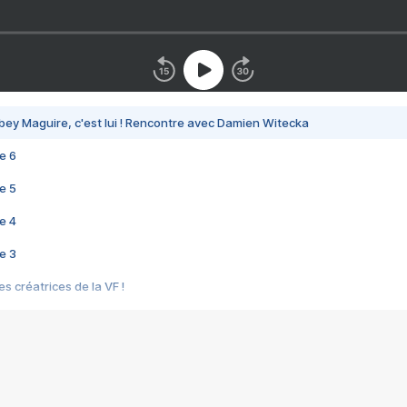
bey Maguire, c'est lui ! Rencontre avec Damien Witecka
e 6
e 5
e 4
e 3
s créatrices de la VF !
e 2
e 1
e Mektoub My Love arrive enfin ! Rencontre avec Shaïn Boumedine et Sal