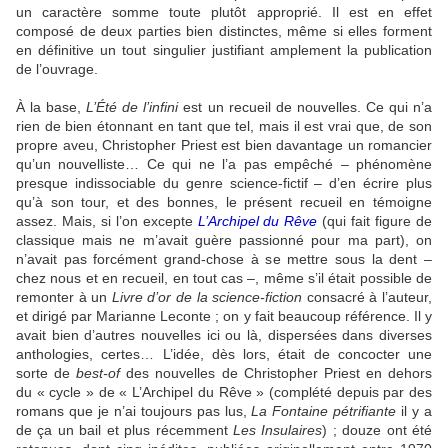
un caractère somme toute plutôt approprié. Il est en effet
composé de deux parties bien distinctes, même si elles forment
en définitive un tout singulier justifiant amplement la publication
de l’ouvrage.
À la base,
L’Été de l’infini
est un recueil de nouvelles. Ce qui n’a
rien de bien étonnant en tant que tel, mais il est vrai que, de son
propre aveu, Christopher Priest est bien davantage un romancier
qu’un nouvelliste… Ce qui ne l’a pas empêché – phénomène
presque indissociable du genre science-fictif – d’en écrire plus
qu’à son tour, et des bonnes, le présent recueil en témoigne
assez. Mais, si l’on excepte
L’Archipel du Rêve
(qui fait figure de
classique mais ne m’avait guère passionné pour ma part), on
n’avait pas forcément grand-chose à se mettre sous la dent –
chez nous et en recueil, en tout cas –, même s’il était possible de
remonter à un
Livre d’or de la science-fiction
consacré à l’auteur,
et dirigé par Marianne Leconte ; on y fait beaucoup référence. Il y
avait bien d’autres nouvelles ici ou là, dispersées dans diverses
anthologies, certes… L’idée, dès lors, était de concocter une
sorte de
best-of
des nouvelles de Christopher Priest en dehors
du « cycle » de « L’Archipel du Rêve » (complété depuis par des
romans que je n’ai toujours pas lus,
La Fontaine pétrifiante
il y a
de ça un bail et plus récemment
Les Insulaires
) ; douze ont été