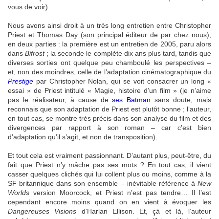
vous de voir).
Nous avons ainsi droit à un très long entretien entre Christopher
Priest et Thomas Day (son principal éditeur de par chez nous),
en deux parties : la première est un entretien de 2005, paru alors
dans
Bifrost
; la seconde le complète dix ans plus tard, tandis que
diverses sorties ont quelque peu chamboulé les perspectives –
et, non des moindres, celle de l’adaptation cinématographique du
Prestige
par Christopher Nolan, qui se voit consacrer un long «
essai » de Priest intitulé « Magie, histoire d’un film » (je n’aime
pas le réalisateur, à cause de
ses Batman
sans doute, mais
reconnais que son adaptation de Priest est plutôt bonne ; l’auteur,
en tout cas, se montre très précis dans son analyse du film et des
divergences par rapport à son roman – car c’est bien
d’adaptation qu’il s’agit, et non de transposition).
Et tout cela est vraiment passionnant. D’autant plus, peut-être, du
fait que Priest n’y mâche pas ses mots ? En tout cas, il vient
casser quelques clichés qui lui collent plus ou moins, comme à la
SF britannique dans son ensemble – inévitable référence à
New
Worlds
version Moorcock, et Priest n’est pas tendre… Il l’est
cependant encore moins quand on en vient à évoquer les
Dangereuses Visions
d’Harlan Ellison. Et, çà et là, l’auteur