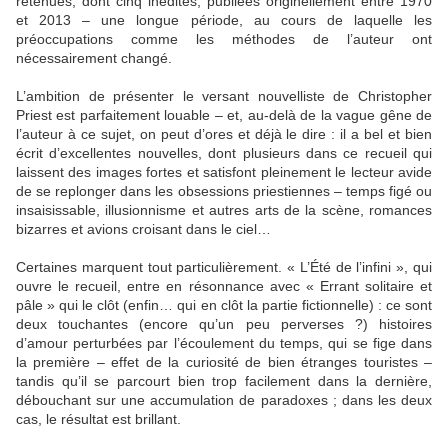
retenues, dont cinq inédites, publiées originellement entre 1970
et 2013 – une longue période, au cours de laquelle les
préoccupations comme les méthodes de l’auteur ont
nécessairement changé.
L’ambition de présenter le versant nouvelliste de Christopher
Priest est parfaitement louable – et, au-delà de la vague gêne de
l’auteur à ce sujet, on peut d’ores et déjà le dire : il a bel et bien
écrit d’excellentes nouvelles, dont plusieurs dans ce recueil qui
laissent des images fortes et satisfont pleinement le lecteur avide
de se replonger dans les obsessions priestiennes – temps figé ou
insaisissable, illusionnisme et autres arts de la scène, romances
bizarres et avions croisant dans le ciel…
Certaines marquent tout particulièrement. « L’Été de l’infini », qui
ouvre le recueil, entre en résonnance avec « Errant solitaire et
pâle » qui le clôt (enfin… qui en clôt la partie fictionnelle) : ce sont
deux touchantes (encore qu’un peu perverses ?) histoires
d’amour perturbées par l’écoulement du temps, qui se fige dans
la première – effet de la curiosité de bien étranges touristes –
tandis qu’il se parcourt bien trop facilement dans la dernière,
débouchant sur une accumulation de paradoxes ; dans les deux
cas, le résultat est brillant.