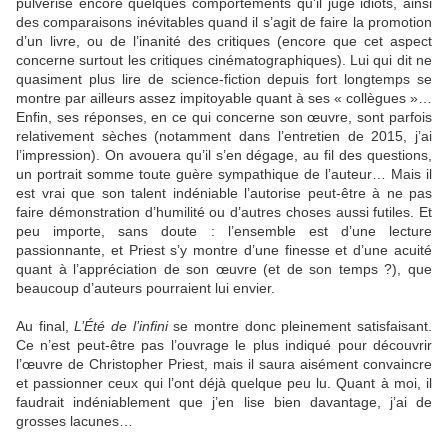
pulvérise encore quelques comportements qu’il juge idiots, ainsi
des comparaisons inévitables quand il s’agit de faire la promotion
d’un livre, ou de l’inanité des critiques (encore que cet aspect
concerne surtout les critiques cinématographiques). Lui qui dit ne
quasiment plus lire de science-fiction depuis fort longtemps se
montre par ailleurs assez impitoyable quant à ses « collègues »…
Enfin, ses réponses, en ce qui concerne son œuvre, sont parfois
relativement sèches (notamment dans l’entretien de 2015, j’ai
l’impression). On avouera qu’il s’en dégage, au fil des questions,
un portrait somme toute guère sympathique de l’auteur… Mais il
est vrai que son talent indéniable l’autorise peut-être à ne pas
faire démonstration d’humilité ou d’autres choses aussi futiles. Et
peu importe, sans doute : l’ensemble est d’une lecture
passionnante, et Priest s’y montre d’une finesse et d’une acuité
quant à l’appréciation de son œuvre (et de son temps ?), que
beaucoup d’auteurs pourraient lui envier.
Au final,
L’Été de l’infini
se montre donc pleinement satisfaisant.
Ce n’est peut-être pas l’ouvrage le plus indiqué pour découvrir
l’œuvre de Christopher Priest, mais il saura aisément convaincre
et passionner ceux qui l’ont déjà quelque peu lu. Quant à moi, il
faudrait indéniablement que j’en lise bien davantage, j’ai de
grosses lacunes…