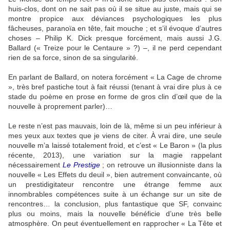
huis-clos, dont on ne sait pas où il se situe au juste, mais qui se
montre propice aux déviances psychologiques les plus
fâcheuses, paranoïa en tête, fait mouche ; et s’il évoque d’autres
choses – Philip K. Dick presque forcément, mais aussi J.G.
Ballard (« Treize pour le Centaure » ?) –, il ne perd cependant
rien de sa force, sinon de sa singularité.
En parlant de Ballard, on notera forcément « La Cage de chrome
», très bref pastiche tout à fait réussi (tenant à vrai dire plus à ce
stade du poème en prose en forme de gros clin d’œil que de la
nouvelle à proprement parler)…
Le reste n’est pas mauvais, loin de là, même si un peu inférieur à
mes yeux aux textes que je viens de citer. À vrai dire, une seule
nouvelle m’a laissé totalement froid, et c’est « Le Baron » (la plus
récente, 2013), une variation sur la magie rappelant
nécessairement
Le Prestige
; on retrouve un illusionniste dans la
nouvelle « Les Effets du deuil », bien autrement convaincante, où
un prestidigitateur rencontre une étrange femme aux
innombrables compétences suite à un échange sur un site de
rencontres… la conclusion, plus fantastique que SF, convainc
plus ou moins, mais la nouvelle bénéficie d’une très belle
atmosphère. On peut éventuellement en rapprocher « La Tête et