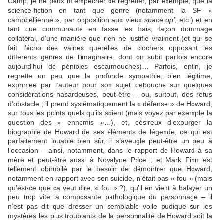
Camp, je ne peux m’empêcher de regretter, par exemple, que la
science-fiction en tant que genre (notamment la SF «
campbellienne », par opposition aux vieux
space op’
, etc.) et en
tant que communauté en fasse les frais, façon dommage
collatéral, d’une manière que rien ne justifie vraiment (et qui se
fait l’écho des vaines querelles de clochers opposant les
différents genres de l’imaginaire, dont on subit parfois encore
aujourd’hui de pénibles escarmouches)… Parfois, enfin, je
regrette un peu que la profonde sympathie, bien légitime,
exprimée par l’auteur pour son sujet débouche sur quelques
considérations hasardeuses, peut-être – ou, surtout, des refus
d’obstacle ; il prend systématiquement la « défense » de Howard,
sur tous les points quels qu’ils soient (mais voyez par exemple la
question des « ennemis »…), et, désireux d’expurger la
biographie de Howard de ses éléments de légende, ce qui est
parfaitement louable bien sûr, il s’aveugle peut-être un peu à
l’occasion – ainsi, notamment, dans le rapport de Howard à sa
mère et peut-être aussi à Novalyne Price ; et Mark Finn est
tellement obnubilé par le besoin de démontrer que Howard,
notamment en rapport avec son suicide, n’était pas « fou » (mais
qu’est-ce que ça veut dire, « fou » ?), qu’il en vient à balayer un
peu trop vite la composante pathologique du personnage – il
n’est pas dit que dresser un semblable voile pudique sur les
mystères les plus troublants de la personnalité de Howard soit la