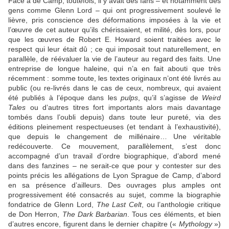
Face à de Camp, toutefois, il y avait des fans – et notamment des
gens comme Glenn Lord – qui ont progressivement soulevé le
lièvre, pris conscience des déformations imposées à la vie et
l’œuvre de cet auteur qu’ils chérissaient, et milité, dès lors, pour
que les œuvres de Robert E. Howard soient traitées avec le
respect qui leur était dû ; ce qui imposait tout naturellement, en
parallèle, de réévaluer la vie de l’auteur au regard des faits. Une
entreprise de longue haleine, qui n’a en fait abouti que très
récemment : somme toute, les textes originaux n’ont été livrés au
public (ou re-livrés dans le cas de ceux, nombreux, qui avaient
été publiés à l’époque dans les
pulps
, qu’il s’agisse de
Weird
Tales
ou d’autres titres fort importants alors mais davantage
tombés dans l’oubli depuis) dans toute leur pureté, via des
éditions pleinement respectueuses (et tendant à l’exhaustivité),
que depuis le changement de millénaire… Une véritable
redécouverte. Ce mouvement, parallèlement, s’est donc
accompagné d’un travail d’ordre biographique, d’abord mené
dans des fanzines – ne serait-ce que pour y contester sur des
points précis les allégations de Lyon Sprague de Camp, d’abord
en sa présence d’ailleurs. Des ouvrages plus amples ont
progressivement été consacrés au sujet, comme la biographie
fondatrice de Glenn Lord,
The Last Celt
, ou l’anthologie critique
de Don Herron,
The Dark Barbarian
. Tous ces éléments, et bien
d’autres encore, figurent dans le dernier chapitre («
Mythology
»)