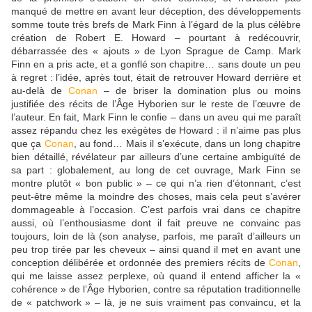
manqué de mettre en avant leur déception, des développements
somme toute très brefs de Mark Finn à l’égard de la plus célèbre
création de Robert E. Howard – pourtant à redécouvrir,
débarrassée des « ajouts » de Lyon Sprague de Camp. Mark
Finn en a pris acte, et a gonflé son chapitre… sans doute un peu
à regret : l’idée, après tout, était de retrouver Howard derrière et
au-delà de
Conan
– de briser la domination plus ou moins
justifiée des récits de l’Âge Hyborien sur le reste de l’œuvre de
l’auteur. En fait, Mark Finn le confie – dans un aveu qui me paraît
assez répandu chez les exégètes de Howard : il n’aime pas plus
que ça
Conan
, au fond… Mais il s’exécute, dans un long chapitre
bien détaillé, révélateur par ailleurs d’une certaine ambiguïté de
sa part : globalement, au long de cet ouvrage, Mark Finn se
montre plutôt « bon public » – ce qui n’a rien d’étonnant, c’est
peut-être même la moindre des choses, mais cela peut s’avérer
dommageable à l’occasion. C’est parfois vrai dans ce chapitre
aussi, où l’enthousiasme dont il fait preuve ne convainc pas
toujours, loin de là (son analyse, parfois, me paraît d’ailleurs un
peu trop tirée par les cheveux – ainsi quand il met en avant une
conception délibérée et ordonnée des premiers récits de
Conan
,
qui me laisse assez perplexe, où quand il entend afficher la «
cohérence » de l’Âge Hyborien, contre sa réputation traditionnelle
de « patchwork » – là, je ne suis vraiment pas convaincu, et la