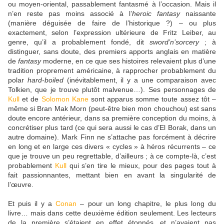
ou moyen-oriental, passablement fantasmé à l’occasion. Mais il
n’en reste pas moins associé à l’
heroic fantasy
naissante
(manière déguisée de faire de l’historique ?) – ou plus
exactement, selon l’expression ultérieure de Fritz Leiber, au
genre, qu’il a probablement fondé, dit
sword’n’sorcery
; à
distinguer, sans doute, des premiers apports anglais en matière
de
fantasy
moderne, en ce que ses histoires relevaient plus d’une
tradition proprement américaine, à rapprocher probablement du
polar
hard-boiled
(inévitablement, il y a une comparaison avec
Tolkien, que je trouve plutôt malvenue…). Ses personnages de
Kull
et de
Solomon Kane
sont apparus somme toute assez tôt –
même si Bran Mak Morn (peut-être bien mon chouchou) est sans
doute encore antérieur, dans sa première conception du moins, à
concrétiser plus tard (ce qui sera aussi le cas d’El Borak, dans un
autre domaine). Mark Finn ne s’attache pas forcément à décrire
en long et en large ces divers « cycles » à héros récurrents – ce
que je trouve un peu regrettable, d’ailleurs ; à ce compte-là, c’est
probablement
Kull
qui s’en tire le mieux, pour des pages tout à
fait passionnantes, mettant bien en avant la singularité de
l’œuvre.
Et puis il y a
Conan
– pour un long chapitre, le plus long du
livre… mais dans cette deuxième édition seulement. Les lecteurs
de la première s’étaient en effet étonnés, et n’avaient pas