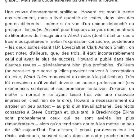
glace… Mais sans doute est-il temps d’en venir à l’œuvre.
Une œuvre étonnamment prolifique. Howard est mort à trente
ans seulement, mais a livré quantité de textes, dans bien des
genres différents – même si en vue d’un unique débouché ou
presque : les
pulps
. Associé pour toujours aux yeux des amateurs
de littératures de l’imaginaire à
Weird Tales
(dont il était un des «
trois mousquetaires », selon l’expression consacrée, postérieure
– les deux autres étant H.P. Lovecraft et Clark Ashton Smith ; on
peut noter, d’ailleurs, que, des trois, il était incontestablement
celui qui avait le plus de succès), Howard a publié dans bien
d’autres revues – généralement bien plus profitables, d’ailleurs
(ne serait-ce que parce qu’elles payaient souvent à l’acceptation
du texte,
Weird Tales
repoussant au mieux à la publication). Très
tôt convaincu qu’il voulait devenir un auteur professionnel (ses
expériences scolaires et ses premières tentatives d’exercer un
métier « normal » lui ayant laissé très vite une mauvaise
impression, c’est rien de le dire), Howard a nécessairement dû
arroser un peu partout – au prix d’un travail acharné. Ses récits
consacrés à Steve Costigan et, plus tard, à Breckinridge Elkins
sont probablement ceux qui se sont avérés les plus
rémunérateurs – alors qu’on tend sans doute à les mettre un peu
de côté aujourd’hui. Par ailleurs, il prisait par-dessus tout les
récits historiques, souvent situés dans un cadre proche-oriental