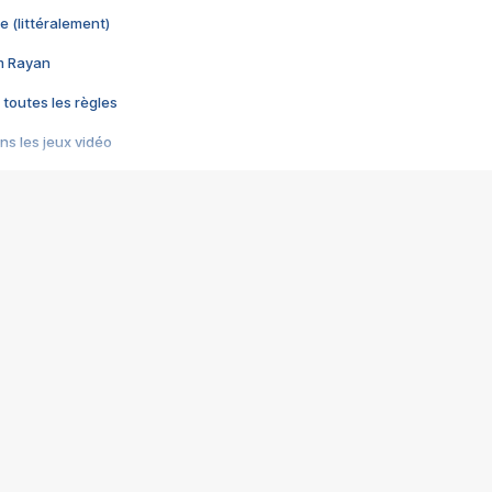
e (littéralement)
im Rayan
 toutes les règles
s les jeux vidéo
us choquant de Rockstar ? - Le scandale BULLY
e plus moche de Steam
du RÊVE tourne au CAUCHEMAR
pendant 8 heures
it… à tort
umiliés par un jeu vidéo
ire - Final Fantasy 8
ti un empire - Age of Empires