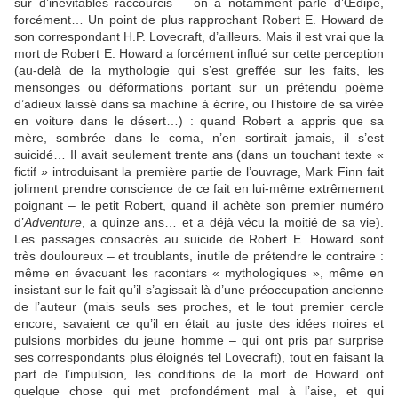
sur d’inévitables raccourcis – on a notamment parlé d’Œdipe,
forcément… Un point de plus rapprochant Robert E. Howard de
son correspondant H.P. Lovecraft, d’ailleurs. Mais il est vrai que la
mort de Robert E. Howard a forcément influé sur cette perception
(au-delà de la mythologie qui s’est greffée sur les faits, les
mensonges ou déformations portant sur un prétendu poème
d’adieux laissé dans sa machine à écrire, ou l’histoire de sa virée
en voiture dans le désert…) : quand Robert a appris que sa
mère, sombrée dans le coma, n’en sortirait jamais, il s’est
suicidé… Il avait seulement trente ans (dans un touchant texte «
fictif » introduisant la première partie de l’ouvrage, Mark Finn fait
joliment prendre conscience de ce fait en lui-même extrêmement
poignant – le petit Robert, quand il achète son premier numéro
d’
Adventure
, a quinze ans… et a déjà vécu la moitié de sa vie).
Les passages consacrés au suicide de Robert E. Howard sont
très douloureux – et troublants, inutile de prétendre le contraire :
même en évacuant les racontars « mythologiques », même en
insistant sur le fait qu’il s’agissait là d’une préoccupation ancienne
de l’auteur (mais seuls ses proches, et le tout premier cercle
encore, savaient ce qu’il en était au juste des idées noires et
pulsions morbides du jeune homme – qui ont pris par surprise
ses correspondants plus éloignés tel Lovecraft), tout en faisant la
part de l’impulsion, les conditions de la mort de Howard ont
quelque chose qui met profondément mal à l’aise, et qui