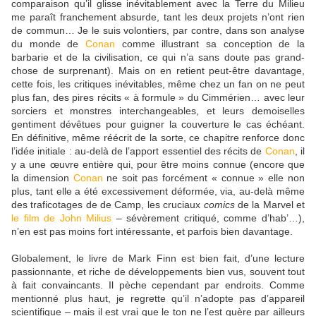
comparaison qu’il glisse inévitablement avec la Terre du Milieu
me paraît franchement absurde, tant les deux projets n’ont rien
de commun… Je le suis volontiers, par contre, dans son analyse
du monde de
Conan
comme illustrant sa conception de la
barbarie et de la civilisation, ce qui n’a sans doute pas grand-
chose de surprenant). Mais on en retient peut-être davantage,
cette fois, les critiques inévitables, même chez un fan on ne peut
plus fan, des pires récits « à formule » du Cimmérien… avec leur
sorciers et monstres interchangeables, et leurs demoiselles
gentiment dévêtues pour guigner la couverture le cas échéant.
En définitive, même réécrit de la sorte, ce chapitre renforce donc
l’idée initiale : au-delà de l’apport essentiel des récits de
Conan
, il
y a une œuvre entière qui, pour être moins connue (encore que
la dimension
Conan
ne soit pas forcément « connue » elle non
plus, tant elle a été excessivement déformée, via, au-delà même
des traficotages de de Camp, les cruciaux
comics
de la Marvel et
le film de John Milius
– sévèrement critiqué, comme d’hab’…),
n’en est pas moins fort intéressante, et parfois bien davantage.
Globalement, le livre de Mark Finn est bien fait, d’une lecture
passionnante, et riche de développements bien vus, souvent tout
à fait convaincants. Il pèche cependant par endroits. Comme
mentionné plus haut, je regrette qu’il n’adopte pas d’appareil
scientifique – mais il est vrai que le ton ne l’est guère par ailleurs