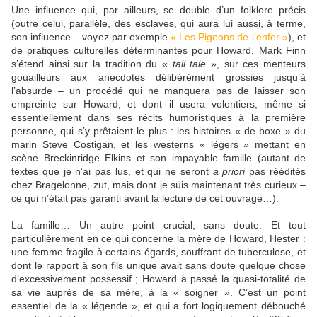
Une influence qui, par ailleurs, se double d’un folklore précis
(outre celui, parallèle, des esclaves, qui aura lui aussi, à terme,
son influence – voyez par exemple
« Les Pigeons de l’enfer »
), et
de pratiques culturelles déterminantes pour Howard. Mark Finn
s’étend ainsi sur la tradition du «
tall tale
», sur ces menteurs
gouailleurs aux anecdotes délibérément grossies jusqu’à
l’absurde – un procédé qui ne manquera pas de laisser son
empreinte sur Howard, et dont il usera volontiers, même si
essentiellement dans ses récits humoristiques à la première
personne, qui s’y prêtaient le plus : les histoires « de boxe » du
marin Steve Costigan, et les westerns « légers » mettant en
scène Breckinridge Elkins et son impayable famille (autant de
textes que je n’ai pas lus, et qui ne seront
a priori
pas réédités
chez Bragelonne, zut, mais dont je suis maintenant très curieux –
ce qui n’était pas garanti avant la lecture de cet ouvrage…).
La famille… Un autre point crucial, sans doute. Et tout
particulièrement en ce qui concerne la mère de Howard, Hester :
une femme fragile à certains égards, souffrant de tuberculose, et
dont le rapport à son fils unique avait sans doute quelque chose
d’excessivement possessif ; Howard a passé la quasi-totalité de
sa vie auprès de sa mère, à la « soigner ». C’est un point
essentiel de la « légende », et qui a fort logiquement débouché