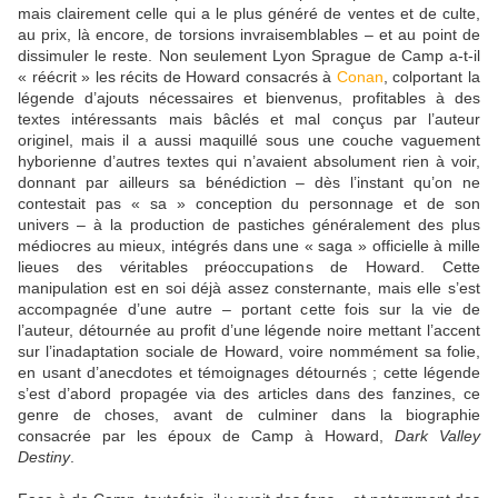
mais clairement celle qui a le plus généré de ventes et de culte,
au prix, là encore, de torsions invraisemblables – et au point de
dissimuler le reste. Non seulement Lyon Sprague de Camp a-t-il
« réécrit » les récits de Howard consacrés à
Conan
, colportant la
légende d’ajouts nécessaires et bienvenus, profitables à des
textes intéressants mais bâclés et mal conçus par l’auteur
originel, mais il a aussi maquillé sous une couche vaguement
hyborienne d’autres textes qui n’avaient absolument rien à voir,
donnant par ailleurs sa bénédiction – dès l’instant qu’on ne
contestait pas « sa » conception du personnage et de son
univers – à la production de pastiches généralement des plus
médiocres au mieux, intégrés dans une « saga » officielle à mille
lieues des véritables préoccupations de Howard. Cette
manipulation est en soi déjà assez consternante, mais elle s’est
accompagnée d’une autre – portant cette fois sur la vie de
l’auteur, détournée au profit d’une légende noire mettant l’accent
sur l’inadaptation sociale de Howard, voire nommément sa folie,
en usant d’anecdotes et témoignages détournés ; cette légende
s’est d’abord propagée via des articles dans des fanzines, ce
genre de choses, avant de culminer dans la biographie
consacrée par les époux de Camp à Howard,
Dark Valley
Destiny
.