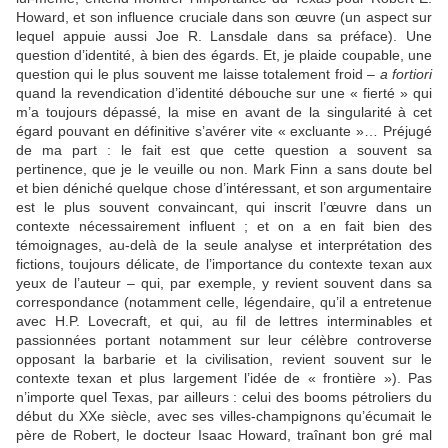
Howard, et son influence cruciale dans son œuvre (un aspect sur
lequel appuie aussi Joe R. Lansdale dans sa préface). Une
question d’identité, à bien des égards. Et, je plaide coupable, une
question qui le plus souvent me laisse totalement froid –
a fortiori
quand la revendication d’identité débouche sur une « fierté » qui
m’a toujours dépassé, la mise en avant de la singularité à cet
égard pouvant en définitive s’avérer vite « excluante »… Préjugé
de ma part : le fait est que cette question a souvent sa
pertinence, que je le veuille ou non. Mark Finn a sans doute bel
et bien déniché quelque chose d’intéressant, et son argumentaire
est le plus souvent convaincant, qui inscrit l’œuvre dans un
contexte nécessairement influent ; et on a en fait bien des
témoignages, au-delà de la seule analyse et interprétation des
fictions, toujours délicate, de l’importance du contexte texan aux
yeux de l’auteur – qui, par exemple, y revient souvent dans sa
correspondance (notamment celle, légendaire, qu’il a entretenue
avec H.P. Lovecraft, et qui, au fil de lettres interminables et
passionnées portant notamment sur leur célèbre controverse
opposant la barbarie et la civilisation, revient souvent sur le
contexte texan et plus largement l’idée de « frontière »). Pas
n’importe quel Texas, par ailleurs : celui des booms pétroliers du
début du XXe siècle, avec ses villes-champignons qu’écumait le
père de Robert, le docteur Isaac Howard, traînant bon gré mal