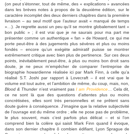
(on peut s’étonner, tout de même, des « explications » avancées
dans les brèves notes à propos de la deuxième édition, sur le
caractère incomplet des deux derniers chapitres dans la première
livraison – au seul motif que l’auteur avait « manqué de temps
»…). Je regrette aussi un peu qu’il se montre globalement tant «
bon public » ; il est vrai que je ne saurais pour ma part me
présenter comme un authentique « fan » de Howard, ce qui me
porte peut-être à des jugements plus sévères et plus ou moins
fondés – encore qu’un exégète admiratif puisse se montrer
extrêmement critique avec bien plus de pertinence. Sur ces deux
points, inévitablement peut-être, à plus ou moins bon droit sans
doute, je ne peux m’empêcher de comparer l’entreprise de
biographie howardienne réalisée ici par Mark Finn, à celle qu’a
réalisé S.T. Joshi par rapport à Lovecraft – il est vrai que le
volume est tout autre, et l’ambition de même, du coup, mais, non,
Blood & Thunder
n’est vraiment pas
I am Providence
… Cela dit,
ce ne sont là que des questions d’attentes plus ou moins
concrétisées, elles sont très personnelles et ne prêtent sans
doute guère à conséquence. J’imagine que la relative subjectivité
de l’ouvrage est du même ordre ; elle ne pose pas de problème,
le plus souvent, mais c’est parfois plus délicat – et si l’on
comprend bien la colère qui saisit Mark Finn quand il évoque,
dans son dernier chapitre ô combien édifiant, Lyon Sprague de