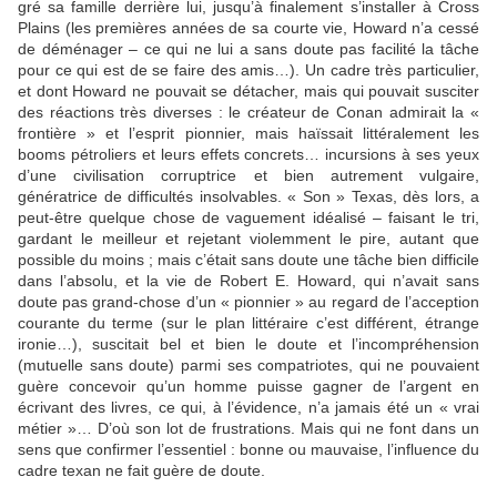
gré sa famille derrière lui, jusqu’à finalement s’installer à Cross
Plains (les premières années de sa courte vie, Howard n’a cessé
de déménager – ce qui ne lui a sans doute pas facilité la tâche
pour ce qui est de se faire des amis…). Un cadre très particulier,
et dont Howard ne pouvait se détacher, mais qui pouvait susciter
des réactions très diverses : le créateur de Conan admirait la «
frontière » et l’esprit pionnier, mais haïssait littéralement les
booms pétroliers et leurs effets concrets… incursions à ses yeux
d’une civilisation corruptrice et bien autrement vulgaire,
génératrice de difficultés insolvables. « Son » Texas, dès lors, a
peut-être quelque chose de vaguement idéalisé – faisant le tri,
gardant le meilleur et rejetant violemment le pire, autant que
possible du moins ; mais c’était sans doute une tâche bien difficile
dans l’absolu, et la vie de Robert E. Howard, qui n’avait sans
doute pas grand-chose d’un « pionnier » au regard de l’acception
courante du terme (sur le plan littéraire c’est différent, étrange
ironie…), suscitait bel et bien le doute et l’incompréhension
(mutuelle sans doute) parmi ses compatriotes, qui ne pouvaient
guère concevoir qu’un homme puisse gagner de l’argent en
écrivant des livres, ce qui, à l’évidence, n’a jamais été un « vrai
métier »… D’où son lot de frustrations. Mais qui ne font dans un
sens que confirmer l’essentiel : bonne ou mauvaise, l’influence du
cadre texan ne fait guère de doute.