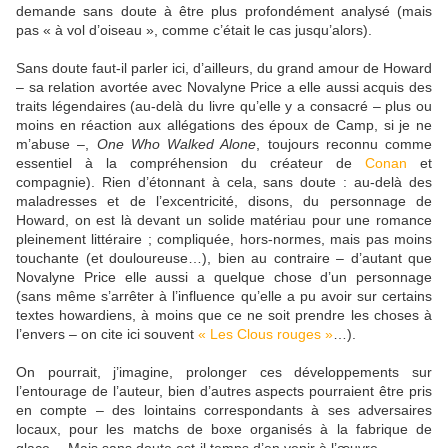
demande sans doute à être plus profondément analysé (mais
pas « à vol d’oiseau », comme c’était le cas jusqu’alors).
Sans doute faut-il parler ici, d’ailleurs, du grand amour de Howard
– sa relation avortée avec Novalyne Price a elle aussi acquis des
traits légendaires (au-delà du livre qu’elle y a consacré – plus ou
moins en réaction aux allégations des époux de Camp, si je ne
m’abuse –,
One Who Walked Alone
, toujours reconnu comme
essentiel à la compréhension du créateur de
Conan
et
compagnie). Rien d’étonnant à cela, sans doute : au-delà des
maladresses et de l’excentricité, disons, du personnage de
Howard, on est là devant un solide matériau pour une romance
pleinement littéraire ; compliquée, hors-normes, mais pas moins
touchante (et douloureuse…), bien au contraire – d’autant que
Novalyne Price elle aussi a quelque chose d’un personnage
(sans même s’arrêter à l’influence qu’elle a pu avoir sur certains
textes howardiens, à moins que ce ne soit prendre les choses à
l’envers – on cite ici souvent
« Les Clous rouges »
…).
On pourrait, j’imagine, prolonger ces développements sur
l’entourage de l’auteur, bien d’autres aspects pourraient être pris
en compte – des lointains correspondants à ses adversaires
locaux, pour les matchs de boxe organisés à la fabrique de