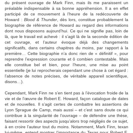
du présent ouvrage de Mark Finn, mais ils me paraissent un
préalable indispensable à sa bonne appréhension. Il a en effet
participé de ce mouvement à l’heure de la redécouverte de
Howard :
Blood & Thunder
, dès lors, constitue probablement la
biographie de référence de Howard au regard des informations
dont nous disposons aujourd’hui. Ce qui ne signifie pas, loin de
là, que le travail est achevé : il s’agit là de la seconde édition de
cet ouvrage, et l’auteur évoque déjà des changements
significatifs, dans certains chapitres du moins, par rapport à la
première… Cette biographie n’a donc rien de « définitif », pour
reprendre l’expression courante et ô combien contestable. Mais
elle constitue bel et bien, pour l’heure, une mise au point
essentielle (je lui reprocherais cependant une chose à cet égard :
l’absence de notes précises, de véritable appareil scientifique,
disons…).
Cependant, Mark Finn ne s’en tient pas à l’évocation froide de la
vie et de l’œuvre de Robert E. Howard, façon catalogue de dates
et de nouvelles. Il s’agit certes de combattre les assertions de
Lyon Sprague de Camp, mais aussi – et c’est sans doute ce qui
contribue à la singularité de l’ouvrage – de défendre une thèse,
faisant ressortir des aspects jusqu’alors trop négligés de ce sujet,
à en croire l’auteur tout du moins. Notamment, Mark Finn, texan
lui-même, entend montrer l’importance du Texas pour Robert E.