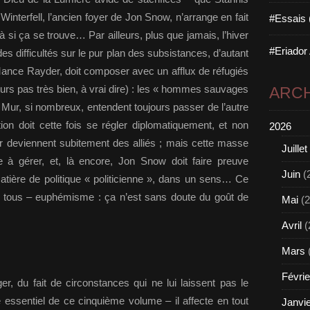
Winterfell, l’ancien foyer de Jon Snow, n’arrange en fait
#Essais 
à si ça se trouve… Par ailleurs, plus que jamais, l’hiver
#Eriador
des difficultés sur le pur plan des subsistances, d’autant
Mance Rayder, doit composer avec un afflux de réfugiés
leurs pas très bien, à vrai dire) : les « hommes sauvages
ARCH
du Mur, si nombreux, entendent toujours passer de l’autre
ion doit cette fois se régler diplomatiquement, et non
2026
er deviennent subitement des alliés ; mais cette masse
Juillet
le à gérer, et, là encore, Jon Snow doit faire preuve
Juin
(
atière de politique « politicienne », dans un sens… Ce
e tous – euphémisme : ça n’est sans doute du goût de
Mai
(2
Avril
(
Mars
Févrie
 du fait de circonstances qui ne lui laissent pas le
 essentiel de ce cinquième volume – il affecte en tout
Janvi