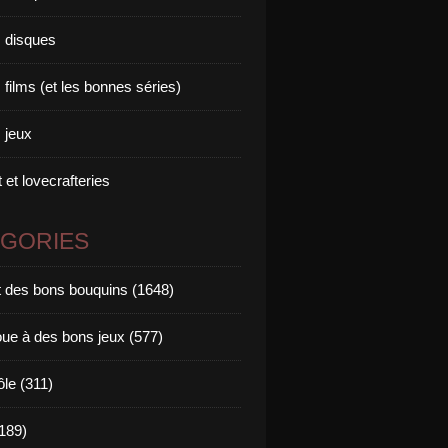
 disques
films (et les bonnes séries)
 jeux
 et lovecrafteries
ÉGORIES
it des bons bouquins (1648)
oue à des bons jeux (577)
ôle (311)
189)