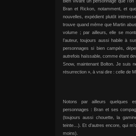
bien vivant un personnage que l’on c
Bran et Rickon, notamment, et que
nouvelles, expédient plutôt intéressa
trouve quand même que Martin abuse 
volume ; par ailleurs, elle se mon
l’auteur, toujours aussi habile à s
personnages si bien campés, dépei
autrefois haïssable, comme étant dev
Snow, maintenant Bolton. Je suis n
résurrection », à vrai dire : celle 
Notons par ailleurs quelques e
personnages : Bran et ses compag
(toujours aussi chouette, la gami
teinte…). Et d’autres encore, qui m
moins).