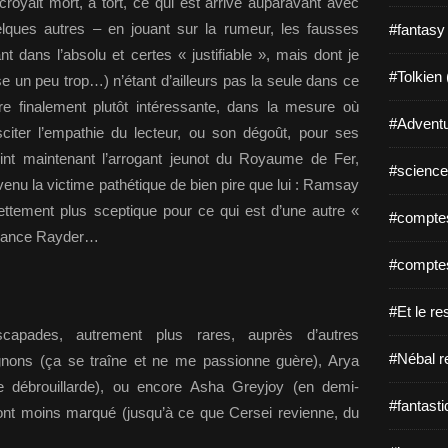
royait mort, à tort, ce qui est arrivé auparavant avec
lques autres – en jouant sur la rumeur, les fausses
#fantasy
nt dans l’absolu et certes « justifiable », mais dont je
#Tolkien 
un peu trop…) n’étant d’ailleurs pas la seule dans ce
tre finalement plutôt intéressante, dans la mesure où
#Adventu
usciter l’empathie du lecteur, ou son dégoût, pour ses
nt maintenant l’arrogant jeunot du Royaume de Fer,
#science-
enu la victime pathétique de bien pire que lui : Ramsay
ettement plus sceptique pour ce qui est d’une autre «
#comptes
de Mance Rayder…
#comptes
#Et le re
scapades, autrement plus rares, auprès d’autres
#Nébal r
nons (ça se traîne et ne me passionne guère), Arya
ne débrouillarde), ou encore Asha Greyjoy (en demi-
#fantasti
’ont moins marqué (jusqu’à ce que Cersei revienne, du