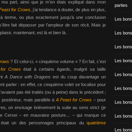
ma part, ainsi que je m’en étais expliqué dans mon
parties
Feast for Crows
, j’ai tendance à douter, de plus en plus,
 à terme, ou plus exactement jusqu’à une conclusion
Les bon
s’être fait dépasser par l’ampleur de son récit. Mais je
aisir, maintenant, est là et bien là.
Les bons
Les bons
Les bons
Crows
? Et celui-ci, « cinquième volume » ? En fait, c’est
 for Crows
était à certains égards, malgré sa taille
Les bons
ont
A Dance with Dragons
est du coup davantage un
 parler : en effet, ce cinquième volet se focalise pour
Les bon
’avaient pas été traités (ou à peine) dans le précédent ;
 postérieur, mais parallèle à
A Feast for Crows
– pour
Les bon
tres, on envisage brièvement la suite au sens strict (je
n de Cersei – en mauvaise posture… – qui marque ce
Les bons
, était un des personnages principaux du
quatrième
Les bon