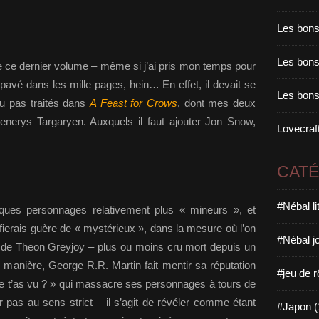
Les bons
Les bons 
ire ce dernier volume – même si j’ai pris mon temps pour
n pavé dans les mille pages, hein… En effet, il devait se
Les bons
ou pas traités dans
A Feast for Crows
, dont mes deux
enerys Targaryen. Auxquels il faut ajouter Jon Snow,
Lovecraft
CAT
#Nébal l
ques personnages relativement plus « mineurs », et
ierais guère de « mystérieux », dans la mesure où l’on
#Nébal j
ait de Theon Greyjoy – plus ou moins cru mort depuis un
ne manière, George R.R. Martin fait mentir sa réputation
#jeu de r
e t’as vu ? » qui massacre ses personnages à tours de
ûr pas au sens strict – il s’agit de révéler comme étant
#Japon (