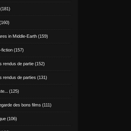
 (181)
(160)
res in Middle-Earth (159)
fiction (157)
 rendus de partie (152)
 rendus de parties (131)
ste... (125)
egarde des bons films (111)
que (106)