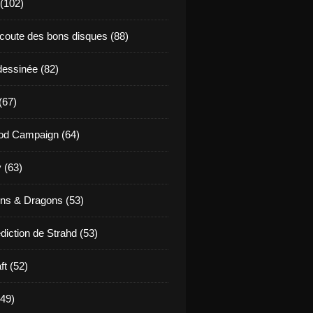
 (102)
coute des bons disques (88)
essinée (82)
(67)
od Campaign (64)
 (63)
ns & Dragons (53)
diction de Strahd (53)
ft (52)
(49)