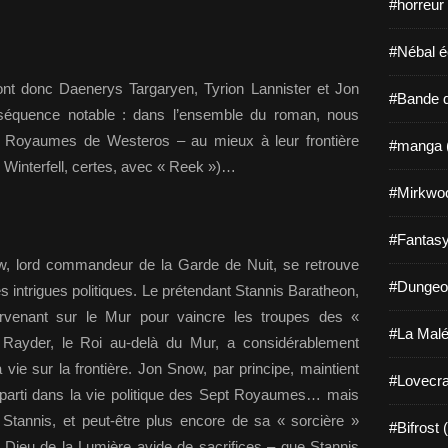
#horreur
#Nébal é
nt donc Daenerys Targaryen, Tyrion Lannister et Jon
#Bande d
équence notable : dans l’ensemble du roman, nous
 Royaumes de Westeros – au mieux à leur frontière
#manga 
u Winterfell, certes, avec « Reek »)…
#Mirkwo
#Fantasy
, lord commandeur de la Garde de Nuit, se retrouve
#Dungeo
 intrigues politiques. Le prétendant Stannis Baratheon,
tervenant sur le Mur pour vaincre les troupes des «
#La Malé
yder, le Roi au-delà du Mur, a considérablement
 vie sur la frontière. Jon Snow, par principe, maintient
#Lovecra
parti dans la vie politique des Sept Royaumes… mais
 Stannis, et peut-être plus encore de sa « sorcière »
#Bifrost 
n Dieu de la Lumière avide de sacrifices – que Stannis