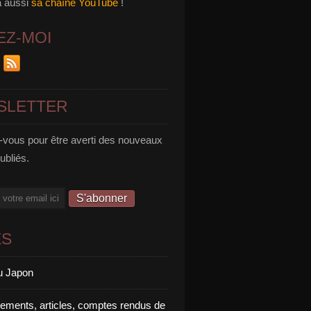
a aussi
sa chaîne YouTube
!
EZ-MOI
SLETTER
vous pour être averti des nouveaux
publiés.
ES
u Japon
rements, articles, comptes rendus de