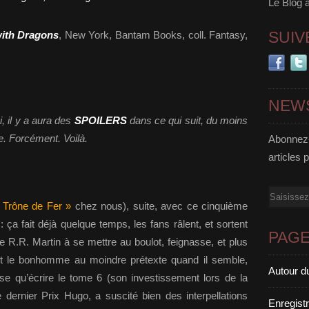
Le Blog 
SUIV
ith Dragons
, New York, Bantam Books, coll. Fantasy,
NEW
, il y a aura des
SPOILERS
dans ce qui suit, du moins
. Forcément. Voilà.
Abonnez-
articles 
Email
Trône de Fer »
chez nous), suite, avec ce cinquième
 : ça fait déjà quelque temps, les fans râlent, et sortent
PAG
ge R.R. Martin à se mettre au boulot, feignasse, et plus
nt le bonhomme au moindre prétexte quand il semble,
Autour d
ose qu’écrire le tome 6 (son investissement lors de la
dernier Prix Hugo, a suscité bien des interpellations
Enregist