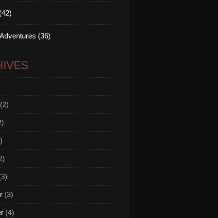
(42)
 Adventures (36)
IVES
(2)
2)
)
2)
(3)
r
(3)
er
(4)