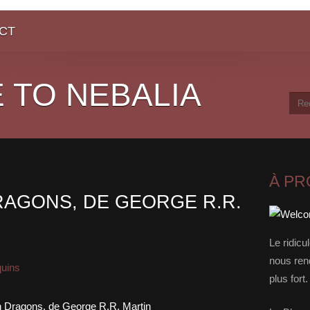
CT
 TO NEBALIA
À P
RAGONS, DE GEORGE R.R.
Le ridicu
nous rend
quins
plus for