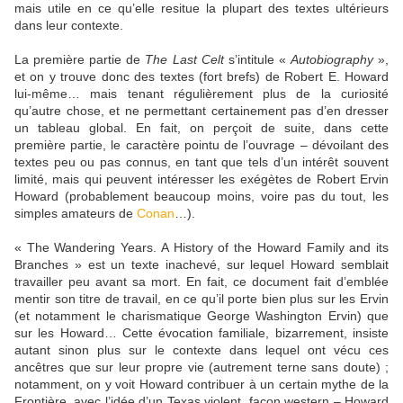
mais utile en ce qu’elle resitue la plupart des textes ultérieurs
dans leur contexte.
La première partie de
The Last Celt
s’intitule «
Autobiography
»,
et on y trouve donc des textes (fort brefs) de Robert E. Howard
lui-même… mais tenant régulièrement plus de la curiosité
qu’autre chose, et ne permettant certainement pas d’en dresser
un tableau global. En fait, on perçoit de suite, dans cette
première partie, le caractère pointu de l’ouvrage – dévoilant des
textes peu ou pas connus, en tant que tels d’un intérêt souvent
limité, mais qui peuvent intéresser les exégètes de Robert Ervin
Howard (probablement beaucoup moins, voire pas du tout, les
simples amateurs de
Conan
…).
« The Wandering Years. A History of the Howard Family and its
Branches » est un texte inachevé, sur lequel Howard semblait
travailler peu avant sa mort. En fait, ce document fait d’emblée
mentir son titre de travail, en ce qu’il porte bien plus sur les Ervin
(et notamment le charismatique George Washington Ervin) que
sur les Howard… Cette évocation familiale, bizarrement, insiste
autant sinon plus sur le contexte dans lequel ont vécu ces
ancêtres que sur leur propre vie (autrement terne sans doute) ;
notamment, on y voit Howard contribuer à un certain mythe de la
Frontière, avec l’idée d’un Texas violent, façon western – Howard