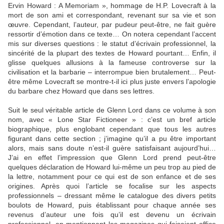
Ervin Howard : A Memoriam », hommage de H.P. Lovecraft à la
mort de son ami et correspondant, revenant sur sa vie et son
œuvre. Cependant, l’auteur, par pudeur peut-être, ne fait guère
ressortir d’émotion dans ce texte… On notera cependant l’accent
mis sur diverses questions : le statut d’écrivain professionnel, la
sincérité de la plupart des textes de Howard pourtant… Enfin, il
glisse quelques allusions à la fameuse controverse sur la
civilisation et la barbarie – interrompue bien brutalement… Peut-
être même Lovecraft se montre-t-il ici plus juste envers l’apologie
du barbare chez Howard que dans ses lettres.
Suit le seul véritable article de Glenn Lord dans ce volume à son
nom, avec « Lone Star Fictioneer » : c’est un bref article
biographique, plus englobant cependant que tous les autres
figurant dans cette section ; j’imagine qu’il a pu être important
alors, mais sans doute n’est-il guère satisfaisant aujourd’hui…
J’ai en effet l’impression que Glenn Lord prend peut-être
quelques déclaration de Howard lui-même un peu trop au pied de
la lettre, notamment pour ce qui est de son enfance et de ses
origines. Après quoi l’article se focalise sur les aspects
professionnels – dressant même le catalogue des divers petits
boulots de Howard, puis établissant pour chaque année ses
revenus d’auteur une fois qu’il est devenu un écrivain