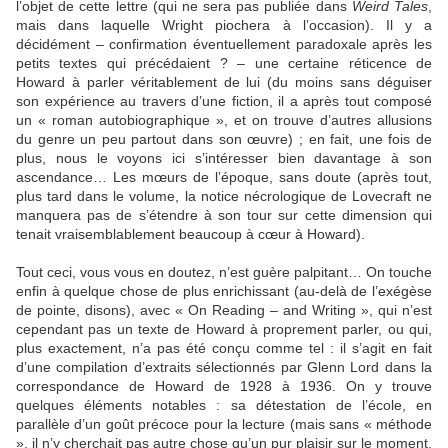
l’objet de cette lettre (qui ne sera pas publiée dans
Weird Tales
,
mais dans laquelle Wright piochera à l’occasion). Il y a
décidément – confirmation éventuellement paradoxale après les
petits textes qui précédaient ? – une certaine réticence de
Howard à parler véritablement de lui (du moins sans déguiser
son expérience au travers d’une fiction, il a après tout composé
un « roman autobiographique », et on trouve d’autres allusions
du genre un peu partout dans son œuvre) ; en fait, une fois de
plus, nous le voyons ici s’intéresser bien davantage à son
ascendance… Les mœurs de l’époque, sans doute (après tout,
plus tard dans le volume, la notice nécrologique de Lovecraft ne
manquera pas de s’étendre à son tour sur cette dimension qui
tenait vraisemblablement beaucoup à cœur à Howard).
Tout ceci, vous vous en doutez, n’est guère palpitant… On touche
enfin à quelque chose de plus enrichissant (au-delà de l’exégèse
de pointe, disons), avec « On Reading – and Writing », qui n’est
cependant pas un texte de Howard à proprement parler, ou qui,
plus exactement, n’a pas été conçu comme tel : il s’agit en fait
d’une compilation d’extraits sélectionnés par Glenn Lord dans la
correspondance de Howard de 1928 à 1936. On y trouve
quelques éléments notables : sa détestation de l’école, en
parallèle d’un goût précoce pour la lecture (mais sans « méthode
», il n’y cherchait pas autre chose qu’un pur plaisir sur le moment,