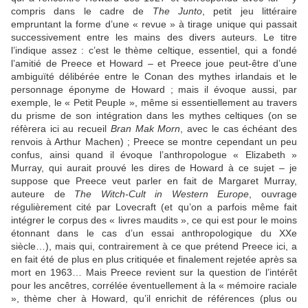
compris dans le cadre de
The Junto
, petit jeu littéraire
empruntant la forme d’une « revue » à tirage unique qui passait
successivement entre les mains des divers auteurs. Le titre
l’indique assez : c’est le thème celtique, essentiel, qui a fondé
l’amitié de Preece et Howard – et Preece joue peut-être d’une
ambiguïté délibérée entre le Conan des mythes irlandais et le
personnage éponyme de Howard ; mais il évoque aussi, par
exemple, le « Petit Peuple », même si essentiellement au travers
du prisme de son intégration dans les mythes celtiques (on se
réfèrera ici au recueil
Bran Mak Morn
, avec le cas échéant des
renvois à Arthur Machen) ; Preece se montre cependant un peu
confus, ainsi quand il évoque l’anthropologue « Elizabeth »
Murray, qui aurait prouvé les dires de Howard à ce sujet – je
suppose que Preece veut parler en fait de Margaret Murray,
auteure de
The Witch-Cult in Western Europe
, ouvrage
régulièrement cité par Lovecraft (et qu’on a parfois même fait
intégrer le corpus des « livres maudits », ce qui est pour le moins
étonnant dans le cas d’un essai anthropologique du XXe
siècle…), mais qui, contrairement à ce que prétend Preece ici, a
en fait été de plus en plus critiquée et finalement rejetée après sa
mort en 1963… Mais Preece revient sur la question de l’intérêt
pour les ancêtres, corrélée éventuellement à la « mémoire raciale
», thème cher à Howard, qu’il enrichit de références (plus ou