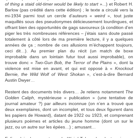
of thing a staid old-timer would be likely to start
»...) et Robert H.
Barlow (pas crédité dans cette édition) ; le texte a circulé vers la
mi-1934 parmi tout un cercle d’auteurs «
weird
», tout juste
maquillés sous des pseudonymes délicieusement lourdingues, et
offrant bien des opportunités de gags savoureux (à condition d’en
piger les très nombreuses références – j’étais sans doute passé
totalement à côté lors de ma première lecture, il y a quelques
années de ça ; nombre de ces allusions m’échappent toujours,
ceci dit…). Au premier plan du récit (un match de boxe
improbable dans un lointain futur tout aussi improbable), on
trouve donc «
Two-Gun Bob, the Terror of the Plains
», dont la
violence est mise en avant, et qui est opposé à «
Knockout
Bernie, the Wild Wolf of West Shokan
», c’est-à-dire Bernard
Austin Dwyer…
Restent des documents très divers… Je retiens notamment
The
Golden Caliph
, mystérieuse « publication » (une tentative de
journal amateur ?) par ailleurs inconnue (on n’en a trouvé que
deux exemplaires, dont un incomplet, et tous deux figurent dans
les papiers de Howard), datant de 1922 ou 1923, et comprenant
plusieurs poèmes et articles du jeune homme (dont un sur le
jazz, ou un autre sur les épées…) ; amusant…