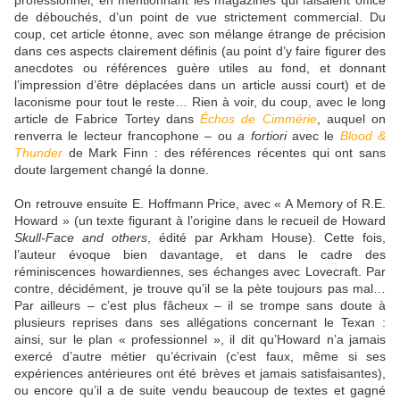
professionnel, en mentionnant les magazines qui faisaient office
de débouchés, d’un point de vue strictement commercial. Du
coup, cet article étonne, avec son mélange étrange de précision
dans ces aspects clairement définis (au point d’y faire figurer des
anecdotes ou références guère utiles au fond, et donnant
l’impression d’être déplacées dans un article aussi court) et de
laconisme pour tout le reste… Rien à voir, du coup, avec le long
article de Fabrice Tortey dans
Échos de Cimmérie
, auquel on
renverra le lecteur francophone – ou
a fortiori
avec le
Blood &
Thunder
de Mark Finn : des références récentes qui ont sans
doute largement changé la donne.
On retrouve ensuite E. Hoffmann Price, avec « A Memory of R.E.
Howard » (un texte figurant à l’origine dans le recueil de Howard
Skull-Face and others
, édité par Arkham House). Cette fois,
l’auteur évoque bien davantage, et dans le cadre des
réminiscences howardiennes, ses échanges avec Lovecraft. Par
contre, décidément, je trouve qu’il se la pète toujours pas mal…
Par ailleurs – c’est plus fâcheux – il se trompe sans doute à
plusieurs reprises dans ses allégations concernant le Texan :
ainsi, sur le plan « professionnel », il dit qu’Howard n’a jamais
exercé d’autre métier qu’écrivain (c’est faux, même si ses
expériences antérieures ont été brèves et jamais satisfaisantes),
ou encore qu’il a de suite vendu beaucoup de textes et gagné