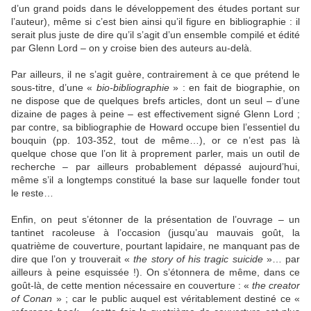
d’un grand poids dans le développement des études portant sur
l’auteur), même si c’est bien ainsi qu’il figure en bibliographie : il
serait plus juste de dire qu’il s’agit d’un ensemble compilé et édité
par Glenn Lord – on y croise bien des auteurs au-delà.
Par ailleurs, il ne s’agit guère, contrairement à ce que prétend le
sous-titre, d’une «
bio-bibliographie
» : en fait de biographie, on
ne dispose que de quelques brefs articles, dont un seul – d’une
dizaine de pages à peine – est effectivement signé Glenn Lord ;
par contre, sa bibliographie de Howard occupe bien l’essentiel du
bouquin (pp. 103-352, tout de même…), or ce n’est pas là
quelque chose que l’on lit à proprement parler, mais un outil de
recherche – par ailleurs probablement dépassé aujourd’hui,
même s’il a longtemps constitué la base sur laquelle fonder tout
le reste…
Enfin, on peut s’étonner de la présentation de l’ouvrage – un
tantinet racoleuse à l’occasion (jusqu’au mauvais goût, la
quatrième de couverture, pourtant lapidaire, ne manquant pas de
dire que l’on y trouverait «
the story of his tragic suicide
»… par
ailleurs à peine esquissée !). On s’étonnera de même, dans ce
goût-là, de cette mention nécessaire en couverture : «
the creator
of Conan
» ; car le public auquel est véritablement destiné ce «