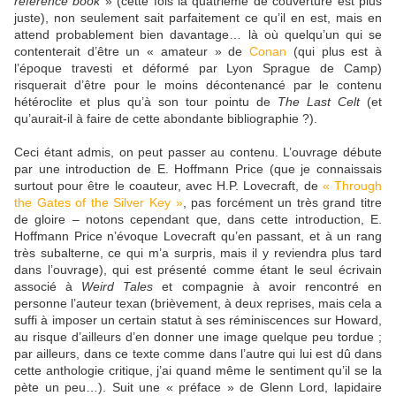
reference book
» (cette fois la quatrième de couverture est plus
juste), non seulement sait parfaitement ce qu’il en est, mais en
attend probablement bien davantage… là où quelqu’un qui se
contenterait d’être un « amateur » de
Conan
(qui plus est à
l’époque travesti et déformé par Lyon Sprague de Camp)
risquerait d’être pour le moins décontenancé par le contenu
hétéroclite et plus qu’à son tour pointu de
The Last Celt
(et
qu’aurait-il à faire de cette abondante bibliographie ?).
Ceci étant admis, on peut passer au contenu. L’ouvrage débute
par une introduction de E. Hoffmann Price (que je connaissais
surtout pour être le coauteur, avec H.P. Lovecraft, de
« Through
the Gates of the Silver Key »
, pas forcément un très grand titre
de gloire – notons cependant que, dans cette introduction, E.
Hoffmann Price n’évoque Lovecraft qu’en passant, et à un rang
très subalterne, ce qui m’a surpris, mais il y reviendra plus tard
dans l’ouvrage), qui est présenté comme étant le seul écrivain
associé à
Weird Tales
et compagnie à avoir rencontré en
personne l’auteur texan (brièvement, à deux reprises, mais cela a
suffi à imposer un certain statut à ses réminiscences sur Howard,
au risque d’ailleurs d’en donner une image quelque peu tordue ;
par ailleurs, dans ce texte comme dans l’autre qui lui est dû dans
cette anthologie critique, j’ai quand même le sentiment qu’il se la
pète un peu…). Suit une « préface » de Glenn Lord, lapidaire