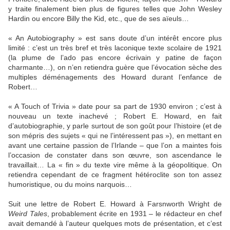
y traite finalement bien plus de figures telles que John Wesley
Hardin ou encore Billy the Kid, etc., que de ses aïeuls…
« An Autobiography » est sans doute d’un intérêt encore plus
limité : c’est un très bref et très laconique texte scolaire de 1921
(la plume de l’ado pas encore écrivain y patine de façon
charmante…), on n’en retiendra guère que l’évocation sèche des
multiples déménagements des Howard durant l’enfance de
Robert…
« A Touch of Trivia » date pour sa part de 1930 environ ; c’est à
nouveau un texte inachevé ; Robert E. Howard, en fait
d’autobiographie, y parle surtout de son goût pour l’histoire (et de
son mépris des sujets « qui ne l’intéressent pas »), en mettant en
avant une certaine passion de l’Irlande – que l’on a maintes fois
l’occasion de constater dans son œuvre, son ascendance le
travaillait… La « fin » du texte vire même à la géopolitique. On
retiendra cependant de ce fragment hétéroclite son ton assez
humoristique, ou du moins narquois…
Suit une lettre de Robert E. Howard à Farsnworth Wright de
Weird Tales
, probablement écrite en 1931 – le rédacteur en chef
avait demandé à l’auteur quelques mots de présentation, et c’est