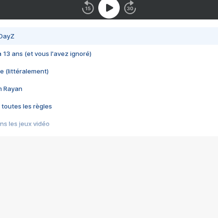
 DayZ
 a 13 ans (et vous l'avez ignoré)
e (littéralement)
im Rayan
 toutes les règles
s les jeux vidéo
us choquant de Rockstar ? - Le scandale BULLY
e plus moche de Steam
du RÊVE tourne au CAUCHEMAR
pendant 8 heures
it… à tort