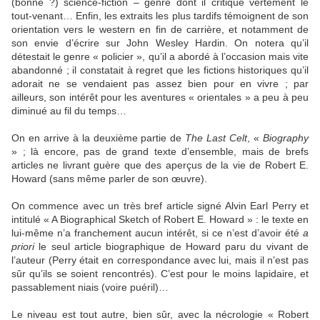
(bonne ?) science-fiction – genre dont il critique vertement le
tout-venant… Enfin, les extraits les plus tardifs témoignent de son
orientation vers le western en fin de carrière, et notamment de
son envie d’écrire sur John Wesley Hardin. On notera qu’il
détestait le genre « policier », qu’il a abordé à l’occasion mais vite
abandonné ; il constatait à regret que les fictions historiques qu’il
adorait ne se vendaient pas assez bien pour en vivre ; par
ailleurs, son intérêt pour les aventures « orientales » a peu à peu
diminué au fil du temps…
On en arrive à la deuxième partie de
The Last Celt
, «
Biography
» ; là encore, pas de grand texte d’ensemble, mais de brefs
articles ne livrant guère que des aperçus de la vie de Robert E.
Howard (sans même parler de son œuvre).
On commence avec un très bref article signé Alvin Earl Perry et
intitulé « A Biographical Sketch of Robert E. Howard » : le texte en
lui-même n’a franchement aucun intérêt, si ce n’est d’avoir été
a
priori
le seul article biographique de Howard paru du vivant de
l’auteur (Perry était en correspondance avec lui, mais il n’est pas
sûr qu’ils se soient rencontrés). C’est pour le moins lapidaire, et
passablement niais (voire puéril)…
Le niveau est tout autre, bien sûr, avec la nécrologie « Robert