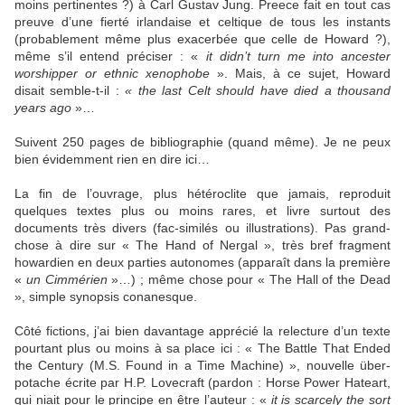
moins pertinentes ?) à Carl Gustav Jung. Preece fait en tout cas
preuve d’une fierté irlandaise et celtique de tous les instants
(probablement même plus exacerbée que celle de Howard ?),
même s’il entend préciser : «
it didn’t turn me into ancester
worshipper or ethnic xenophobe
». Mais, à ce sujet, Howard
disait semble-t-il :
« the last Celt should have died a thousand
years ago
»…
Suivent 250 pages de bibliographie (quand même). Je ne peux
bien évidemment rien en dire ici…
La fin de l’ouvrage, plus hétéroclite que jamais, reproduit
quelques textes plus ou moins rares, et livre surtout des
documents très divers (fac-similés ou illustrations). Pas grand-
chose à dire sur « The Hand of Nergal », très bref fragment
howardien en deux parties autonomes (apparaît dans la première
«
un Cimmérien
»…) ; même chose pour « The Hall of the Dead
», simple synopsis conanesque.
Côté fictions, j’ai bien davantage apprécié la relecture d’un texte
pourtant plus ou moins à sa place ici : « The Battle That Ended
the Century (M.S. Found in a Time Machine) », nouvelle über-
potache écrite par H.P. Lovecraft (pardon : Horse Power Hateart,
qui niait pour le principe en être l’auteur : «
it is scarcely the sort