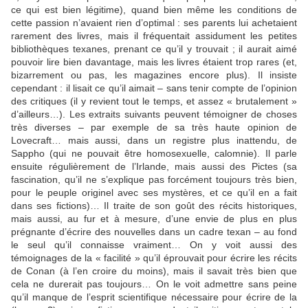
ce qui est bien légitime), quand bien même les conditions de
cette passion n’avaient rien d’optimal : ses parents lui achetaient
rarement des livres, mais il fréquentait assidument les petites
bibliothèques texanes, prenant ce qu’il y trouvait ; il aurait aimé
pouvoir lire bien davantage, mais les livres étaient trop rares (et,
bizarrement ou pas, les magazines encore plus). Il insiste
cependant : il lisait ce qu’il aimait – sans tenir compte de l’opinion
des critiques (il y revient tout le temps, et assez « brutalement »
d’ailleurs…). Les extraits suivants peuvent témoigner de choses
très diverses – par exemple de sa très haute opinion de
Lovecraft… mais aussi, dans un registre plus inattendu, de
Sappho (qui ne pouvait être homosexuelle, calomnie). Il parle
ensuite régulièrement de l’Irlande, mais aussi des Pictes (sa
fascination, qu’il ne s’explique pas forcément toujours très bien,
pour le peuple originel avec ses mystères, et ce qu’il en a fait
dans ses fictions)… Il traite de son goût des récits historiques,
mais aussi, au fur et à mesure, d’une envie de plus en plus
prégnante d’écrire des nouvelles dans un cadre texan – au fond
le seul qu’il connaisse vraiment… On y voit aussi des
témoignages de la « facilité » qu’il éprouvait pour écrire les récits
de Conan (à l’en croire du moins), mais il savait très bien que
cela ne durerait pas toujours… On le voit admettre sans peine
qu’il manque de l’esprit scientifique nécessaire pour écrire de la