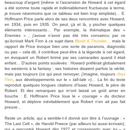
beaucoup d’argent (même si l’ascension de Howard à cet égard
a été somme toute rapide et indéniablement fructueuse à terme,
je trouve néanmoins que ce tableau est bien trop simpliste)… E.
Hoffmann Price parle alors de ses deux rencontres avec Howard,
en 1934, puis en 1935. On peut, çà et là, y piocher quelques
éléments intéressants… Par exemple, la thématique des «
Enemies
» ; j’avoue n’avoir pas été très convaincu par ce
qu’écrivait Mark Finn à ce sujet dans
Blood & Thunder
… mais le
rapport de Price évoque bien une sorte de paranoïa, diagnostic
ou pas – cela dit, il contribue peut-être à la légende à cet égard,
en évoquant un Robert brimé par ses camarades quand il était
enfant… D’autres points soulevés : Howard préférait globalement
les westerns à la fantasy ; ses histoires disaient parfois la vérité,
mais pas toujours (ce qui peut renvoyer, j’imagine, toujours
chez
Finn
, aux développements sur le «
tall-tale
»)… La fin du texte
reproduit quelques longues citations d’Isaac Howard, le père de
Robert. Et des remarques qui m’ont laissé un goût amer en
bouche : E. Hoffmann Price loue le «
courage
» du docteur
Howard, et déplore inévitablement que Robert n’en ait pas fait
preuve…
Reste un article, qui a semble-t-il donné son titre à l’ouvrage : «
The Last Celt », de Harold Preece (par ailleurs lui aussi écrivain),
qui a rencontré Howard dès 1927 et correspondu avec lui – y