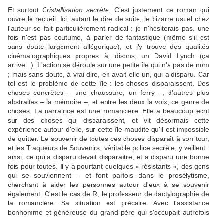
Et surtout
Cristallisation secrète
. C’est justement ce roman qui
ouvre le recueil. Ici, autant le dire de suite, le bizarre usuel chez
l'auteur se fait particulièrement radical ; je n'hésiterais pas, une
fois n'est pas coutume, à parler de fantastique (même s'il est
sans doute largement allégorique), et j'y trouve des qualités
cinématographiques propres à, disons, un David Lynch (ça
arrive...). L'action se déroule sur une petite île qui n'a pas de nom
; mais sans doute, à vrai dire, en avait-elle un, qui a disparu. Car
tel est le problème de cette île : les choses disparaissent. Des
choses concrètes – une chaussure, un ferry –, d'autres plus
abstraites – la mémoire –, et entre les deux la voix, ce genre de
choses. La narratrice est une romancière. Elle a beaucoup écrit
sur des choses qui disparaissent, et vit désormais cette
expérience autour d'elle, sur cette île maudite qu'il est impossible
de quitter. Le souvenir de toutes ces choses disparaît à son tour,
et les Traqueurs de Souvenirs, véritable police secrète, y veillent :
ainsi, ce qui a disparu devait disparaître, et a disparu une bonne
fois pour toutes. Il y a pourtant quelques « résistants », des gens
qui se souviennent – et font parfois dans le prosélytisme,
cherchant à aider les personnes autour d'eux à se souvenir
également. C'est le cas de R, le professeur de dactylographie de
la romancière. Sa situation est précaire. Avec l'assistance
bonhomme et généreuse du grand-père qui s'occupait autrefois