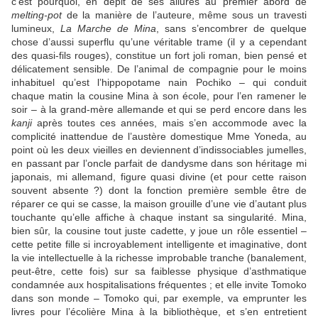
c’est pourquoi, en dépit de ses allures au premier abord de
melting-pot
de la manière de l’auteure, même sous un travesti
lumineux,
La Marche de Mina
, sans s’encombrer de quelque
chose d’aussi superflu qu’une véritable trame (il y a cependant
des quasi-fils rouges), constitue un fort joli roman, bien pensé et
délicatement sensible. De l’animal de compagnie pour le moins
inhabituel qu’est l’hippopotame nain Pochiko – qui conduit
chaque matin la cousine Mina à son école, pour l’en ramener le
soir – à la grand-mère allemande et qui se perd encore dans les
kanji
après toutes ces années, mais s’en accommode avec la
complicité inattendue de l’austère domestique Mme Yoneda, au
point où les deux vieilles en deviennent d’indissociables jumelles,
en passant par l’oncle parfait de dandysme dans son héritage mi
japonais, mi allemand, figure quasi divine (et pour cette raison
souvent absente ?) dont la fonction première semble être de
réparer ce qui se casse, la maison grouille d’une vie d’autant plus
touchante qu’elle affiche à chaque instant sa singularité. Mina,
bien sûr, la cousine tout juste cadette, y joue un rôle essentiel –
cette petite fille si incroyablement intelligente et imaginative, dont
la vie intellectuelle à la richesse improbable tranche (banalement,
peut-être, cette fois) sur sa faiblesse physique d’asthmatique
condamnée aux hospitalisations fréquentes ; et elle invite Tomoko
dans son monde – Tomoko qui, par exemple, va emprunter les
livres pour l’écolière Mina à la bibliothèque, et s’en entretient