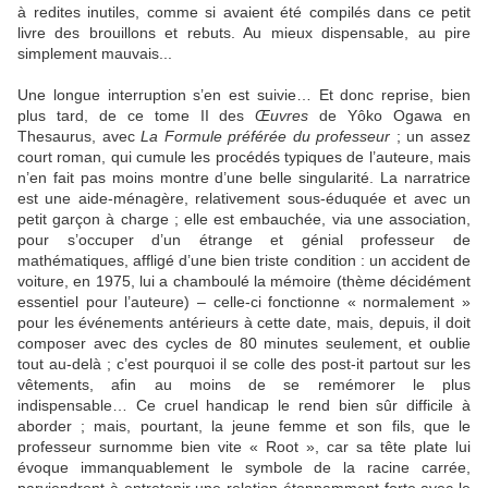
à redites inutiles, comme si avaient été compilés dans ce petit
livre des brouillons et rebuts. Au mieux dispensable, au pire
simplement mauvais...
Une longue interruption s’en est suivie… Et donc reprise, bien
plus tard, de ce tome II des
Œuvres
de Yôko Ogawa en
Thesaurus, avec
La Formule préférée du professeur
; un assez
court roman, qui cumule les procédés typiques de l’auteure, mais
n’en fait pas moins montre d’une belle singularité. La narratrice
est une aide-ménagère, relativement sous-éduquée et avec un
petit garçon à charge ; elle est embauchée, via une association,
pour s’occuper d’un étrange et génial professeur de
mathématiques, affligé d’une bien triste condition : un accident de
voiture, en 1975, lui a chamboulé la mémoire (thème décidément
essentiel pour l’auteure) – celle-ci fonctionne « normalement »
pour les événements antérieurs à cette date, mais, depuis, il doit
composer avec des cycles de 80 minutes seulement, et oublie
tout au-delà ; c’est pourquoi il se colle des post-it partout sur les
vêtements, afin au moins de se remémorer le plus
indispensable… Ce cruel handicap le rend bien sûr difficile à
aborder ; mais, pourtant, la jeune femme et son fils, que le
professeur surnomme bien vite « Root », car sa tête plate lui
évoque immanquablement le symbole de la racine carrée,