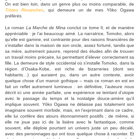
On est bien loin, dans un genre plus ou moins comparable, de
Tristes Revanches
, qui demeure un de mes Yôko Ogawa
préférés.
Le roman
La Marche de Mina
conclut ce tome II, et de manière
appréciable : je l’ai beaucoup aimé. La narratrice, Tomoko, alors
qu’elle est gamine, est contrainte pour des raisons financières de
s’installer dans la maison de son oncle, assez fortuné, tandis que
sa mère, autrement pauvre, reprend des études afin de trouver
un travail moins précaire, lui permettant d’élever correctement sa
fille. La demeure de style occidental où s’installe Tomoko, dans la
région d’Osaka-Kobe, est riche de bizarreries (dont ses
habitants…) qui auraient pu, dans un autre contexte, avoir
quelque chose d’un manoir gothique – mais ce roman en est en
fait un reflet autrement lumineux : en définitive, l’auteure nous
décrit ici une année parfaite, une expérience se teintant d’utopie
avec le passage du temps et la nostalgie douce-amère qu’il
implique souvent. Yôko Ogawa ne délaisse pas totalement son
imaginaire souvent morbide, mais, en l’exprimant dans ce cadre,
elle lui confère des atours étonnamment positifs ; de même, si
elle ne joue pas ici de la lisière avec le fantastique, comme
souvent, elle déploie pourtant un univers juste un peu décalé,
avec des personnages qui ont tous quelque chose à raconter. Et