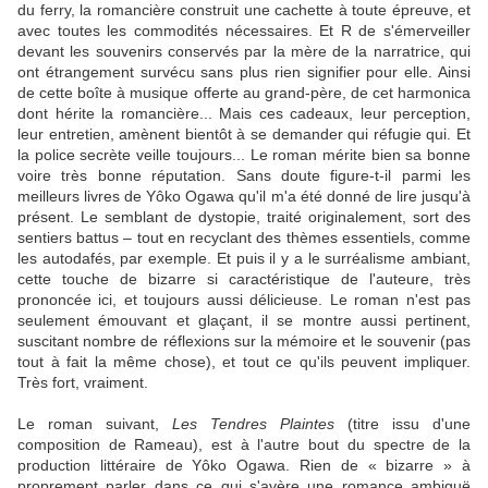
du ferry, la romancière construit une cachette à toute épreuve, et
avec toutes les commodités nécessaires. Et R de s'émerveiller
devant les souvenirs conservés par la mère de la narratrice, qui
ont étrangement survécu sans plus rien signifier pour elle. Ainsi
de cette boîte à musique offerte au grand-père, de cet harmonica
dont hérite la romancière... Mais ces cadeaux, leur perception,
leur entretien, amènent bientôt à se demander qui réfugie qui. Et
la police secrète veille toujours... Le roman mérite bien sa bonne
voire très bonne réputation. Sans doute figure-t-il parmi les
meilleurs livres de Yôko Ogawa qu'il m'a été donné de lire jusqu'à
présent. Le semblant de dystopie, traité originalement, sort des
sentiers battus – tout en recyclant des thèmes essentiels, comme
les autodafés, par exemple. Et puis il y a le surréalisme ambiant,
cette touche de bizarre si caractéristique de l'auteure, très
prononcée ici, et toujours aussi délicieuse. Le roman n'est pas
seulement émouvant et glaçant, il se montre aussi pertinent,
suscitant nombre de réflexions sur la mémoire et le souvenir (pas
tout à fait la même chose), et tout ce qu'ils peuvent impliquer.
Très fort, vraiment.
Le roman suivant,
Les Tendres Plaintes
(titre issu d'une
composition de Rameau), est à l'autre bout du spectre de la
production littéraire de Yôko Ogawa. Rien de « bizarre » à
proprement parler dans ce qui s'avère une romance ambiguë