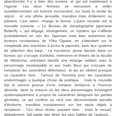
abandonnée il y a bien des années, et qui est maintenant à
l’agonie. Les deux femmes se retrouvent à veiller
quotidiennement cet homme inconscient, sur toute la durée du
séjour… et une ultime pirouette, macabre mais drôlement, ou
joliment, c’est selon, change la donne. L’autre réussite est la
nouvelle suivante, « Le Bureau de dactylographie japonaise
Butterfly », qui dégage, étrangement, un mystère qui n’affecte
probablement en rien les Japonais mais bien autrement les
lecteurs occidentaux de Yôko Ogawa, en s’étendant sur la
complexité des machines à écrire le japonais, avec leur système
de sélection des
kanji
… La narratrice, jeune dactylo dans un
bureau qui s’occupe d’articles, mémoires et thèses de la faculté
de Médecine, entretient bientôt une étrange relation avec le
personnage insaisissable et aux traits flous qui s’occupe de
remplacer les caractères défectueux, et qui en obtient presque
un caractère divin ; l’amour de l’homme pour les caractères
endommagés a quelque chose de poétique… mais la nouvelle
fait là encore preuve d’une certaine tendance à l’humour
absurde, dans la mesure où les deux personnages échangent
systématiquement à propos de caractères désignant les parties
génitales, ce qui confère au récit une déconcertante parodie
d’érotisme, transféré ironiquement sur les seuls objets à
remplacer… Ces deux textes passent bien ; mais le recueil,
globalement, fait partie des titres les plus faibles de l’auteure…