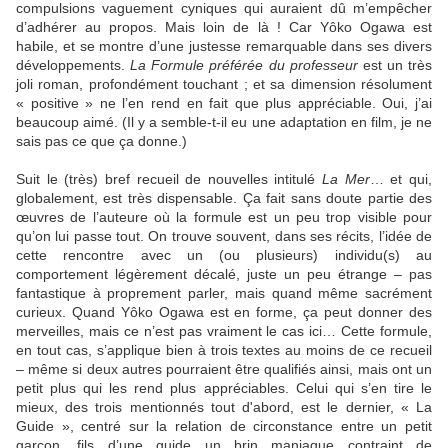
compulsions vaguement cyniques qui auraient dû m’empêcher
d’adhérer au propos. Mais loin de là ! Car Yôko Ogawa est
habile, et se montre d’une justesse remarquable dans ses divers
développements.
La Formule préférée du professeur
est un très
joli roman, profondément touchant ; et sa dimension résolument
« positive » ne l’en rend en fait que plus appréciable. Oui, j’ai
beaucoup aimé. (Il y a semble-t-il eu une adaptation en film, je ne
sais pas ce que ça donne.)
Suit le (très) bref recueil de nouvelles intitulé
La Mer
… et qui,
globalement, est très dispensable. Ça fait sans doute partie des
œuvres de l’auteure où la formule est un peu trop visible pour
qu’on lui passe tout. On trouve souvent, dans ses récits, l’idée de
cette rencontre avec un (ou plusieurs) individu(s) au
comportement légèrement décalé, juste un peu étrange – pas
fantastique à proprement parler, mais quand même sacrément
curieux. Quand Yôko Ogawa est en forme, ça peut donner des
merveilles, mais ce n’est pas vraiment le cas ici… Cette formule,
en tout cas, s’applique bien à trois textes au moins de ce recueil
– même si deux autres pourraient être qualifiés ainsi, mais ont un
petit plus qui les rend plus appréciables. Celui qui s’en tire le
mieux, des trois mentionnés tout d'abord, est le dernier, « La
Guide », centré sur la relation de circonstance entre un petit
garçon, fils d’une guide un brin maniaque contraint de