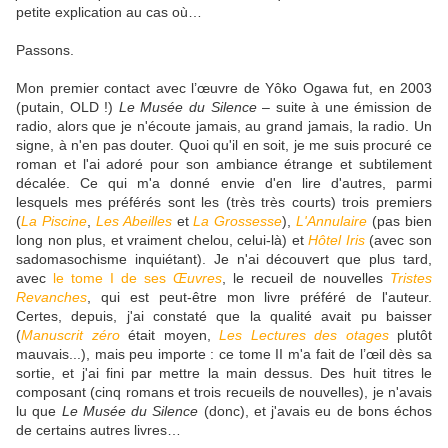
petite explication au cas où…
Passons.
Mon premier contact avec l’œuvre de Yôko Ogawa fut, en 2003
(putain, OLD !)
Le Musée du Silence
– suite à une émission de
radio, alors que je n'écoute jamais, au grand jamais, la radio. Un
signe, à n'en pas douter. Quoi qu'il en soit, je me suis procuré ce
roman et l'ai adoré pour son ambiance étrange et subtilement
décalée. Ce qui m'a donné envie d'en lire d'autres, parmi
lesquels mes préférés sont les (très très courts) trois premiers
(
La Piscine
,
Les Abeilles
et
La Grossesse
),
L'Annulaire
(pas bien
long non plus, et vraiment chelou, celui-là) et
Hôtel Iris
(avec son
sadomasochisme inquiétant). Je n'ai découvert que plus tard,
avec
le tome I de ses
Œuvres
, le recueil de nouvelles
Tristes
Revanches
, qui est peut-être mon livre préféré de l'auteur.
Certes, depuis, j'ai constaté que la qualité avait pu baisser
(
Manuscrit zéro
était moyen,
Les Lectures des otages
plutôt
mauvais...), mais peu importe : ce tome II m'a fait de l’œil dès sa
sortie, et j'ai fini par mettre la main dessus. Des huit titres le
composant (cinq romans et trois recueils de nouvelles), je n'avais
lu que
Le Musée du Silence
(donc), et j'avais eu de bons échos
de certains autres livres…