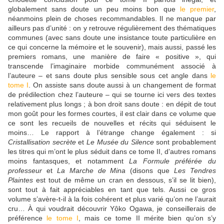
globalement sans doute un peu moins bon que
le premier
,
néanmoins plein de choses recommandables. Il ne manque par
ailleurs pas d’unité : on y retrouve régulièrement des thématiques
communes (avec sans doute une insistance toute particulière en
ce qui concerne la mémoire et le souvenir), mais aussi, passé les
premiers romans, une manière de faire « positive », qui
transcende l’imaginaire morbide communément associé à
l’auteure – et sans doute plus sensible sous cet angle dans
le
tome I
. On assiste sans doute aussi à un changement de format
de prédilection chez l’auteure – qui se tourne ici vers des textes
relativement plus longs ; à bon droit sans doute : en dépit de tout
mon goût pour les formes courtes, il est clair dans ce volume que
ce sont les recueils de nouvelles et récits qui séduisent le
moins… Le rapport à l’étrange change également : si
Cristallisation secrète
et
Le Musée du Silence
sont probablement
les titres qui m’ont le plus séduit dans ce tome II, d’autres romans
moins fantasques, et notamment
La Formule préférée du
professeur
et
La Marche de Mina
(disons que
Les Tendres
Plaintes
est tout de même un cran en dessous, s’il se lit bien),
sont tout à fait appréciables en tant que tels. Aussi ce gros
volume s’avère-t-il à la fois cohérent et plus varié qu’on ne l’aurait
cru… À qui voudrait découvrir Yôko Ogawa, je conseillerais de
préférence
le tome I
, mais ce tome II mérite bien qu’on s’y