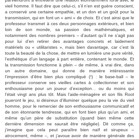
parviendront à entretenir une relation étonnamment forte avec le
vieil homme. Il faut dire que celui-ci, s’il n’en est guère conscient,
a conservé une certaine empathie, et un don et un goût pour la
transmission, qui en font un « ami » de choix. Et c’est ainsi que le
professeur transmet à ces deux personnages extérieurs, et bien
loin de son monde, sa passion des mathématiques, et
notamment des nombres premiers – d’autant qu’il ne s’agit pas
pour lui d’en retirer des avantages concrets et laidement
matériels ou « utilitaristes », mais bien davantage, car c’est là
toute la beauté de la chose, de mettre en lumière une pure vérité,
l’esthétique d’un langage à part entière, contenant le monde. Et
la transmission fonctionne à plein – de même, à vrai dire, dans
un autre domaine, qui donne de manière intéressante
l’impression d’être bien plus compliqué (!) : le base-ball – le
professeur conserve ses vieilles cartes à collectionner et son
enthousiasme pour un joueur d’exception… ou du moins qui
l’était vingt ans plus tôt. Mais l’aide-ménagère et son fils Root
joueront le jeu, si désireux d’illuminer quelque peu la vie du vieil
homme, pour le remercier de son enthousiasme communicatif et
de son étonnante tendresse, qui en font bien plus qu’un ami, et
même qu’un père de substitution (quand bien même cette
dernière dimension ne saurait être négligée). Dit comme ça,
j’imagine que cela peut paraître bien naïf et sirupeux –
atrocement, même –, et j’avoue avoir de manière générale des