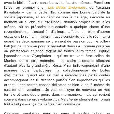
avec le bibliothécaire sans les avoirs lus elle-même… Parmi ces
livres, au premier chef,
Les Belles Endormies
, de Yasunari
Kawabata – car la petite fille, comme une bonne part de la
société japonaise, et en dépit de son jeune âge, s’écroule au
moment du suicide du Prix Nobel, situation propice à de jolies
scènes, où sa précocité intellectuelle a quelque chose d’une
revendication… L’actualité, d’ailleurs, affecte en bien d’autres
occasions le roman – l’ancrant avec sensibilité dans le réel : ainsi
quand les deux gamines se prennent de passion pour le volley-
ball (un peu comme pour le base-ball dans
La Formule préférée
du professeur
) et encouragent de toutes leurs forces l’équipe
japonaises aux Olympiades… qui se trouvent être celles de
Munich, de sinistre mémoire – le cadre allemand affectant
d’autant plus la grand-mère Rosa. Mina brille cependant d’une
manière toute particulière, la collectionneuse de boites
d’allumettes, quand elle se met à inventer des petits contes
accompagnant les illustrations parfois bien improbables qui les
ornent – des petites choses délicates et bien vues, à même de
susciter une vocation… Je vais employer de nouveau un mot
terrible et sans doute guère dans ma manière, mais qui revient
souvent dans ce gros volume :
La Marche de Mina
est un roman
tout à fait joli – et ça me va très bien comme ça.
Chouette conclusion pour ce tome II parfois inégal, et