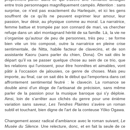
entre trois personnages magnifiquement campés. Attention : sans
surprise, ce n'est pas exactement du Harlequin, et ici les gens
souffrent de ce qu'ils ne peuvent exprimer leur amour, leur
passion, leur désir, au physique comme au moral. La narratrice,
femme battue et trompée par son connard de mari, va chercher
refuge dans un abri montagnard hérité de sa famille. Là, la vie ne
s'organise qu'autour de peu de personnes, très peu ; se forme
bien vite un trio composé, outre la narratrice en pleine crise
sentimentale, de Nitta, habile facteur de clavecins, et de son
assistante Kaoru (sans parler du chien, Dona). On sait dès le
départ qu'il va se passer quelque chose au sein de ce trio, que
les relations qui l'unissent, pour être honnêtes et aimables, vont
pâtir à l'occasion de jalousies, ce genre de choses. Mais peu
importe, au final, car on sait dès le début qui l'emportera dans cet
affrontement sentimental feutré : le clavecin. La romance se
double ainsi d'un éloge de l'artisanat de précision, sans même
parler de la passion pour la musique baroque qui s'y déploie.
Ainsi, loin de s'arrêter aux clichés du genre pour une énième
variation sans saveur,
Les Tendres Plaintes
s'avère un roman
subtil et touchant, bien digne de l'art de la conteuse Yôko Ogawa.
Changement assez radical d'ambiance avec le roman suivant,
Le
Musée du Silence
. Une relecture, donc, et en fait la seule de ce