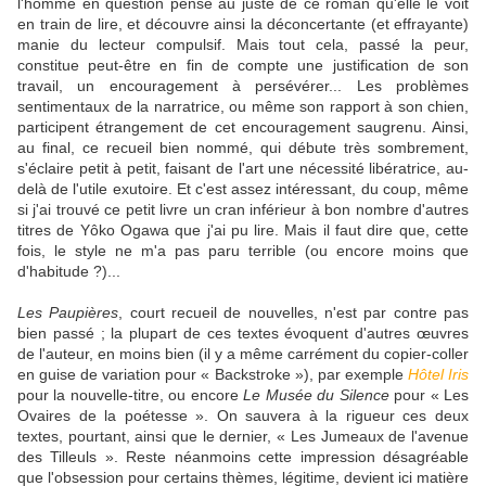
l'homme en question pense au juste de ce roman qu'elle le voit
en train de lire, et découvre ainsi la déconcertante (et effrayante)
manie du lecteur compulsif. Mais tout cela, passé la peur,
constitue peut-être en fin de compte une justification de son
travail, un encouragement à persévérer... Les problèmes
sentimentaux de la narratrice, ou même son rapport à son chien,
participent étrangement de cet encouragement saugrenu. Ainsi,
au final, ce recueil bien nommé, qui débute très sombrement,
s'éclaire petit à petit, faisant de l'art une nécessité libératrice, au-
delà de l'utile exutoire. Et c'est assez intéressant, du coup, même
si j'ai trouvé ce petit livre un cran inférieur à bon nombre d'autres
titres de Yôko Ogawa que j'ai pu lire. Mais il faut dire que, cette
fois, le style ne m'a pas paru terrible (ou encore moins que
d'habitude ?)...
Les Paupières
, court recueil de nouvelles, n'est par contre pas
bien passé ; la plupart de ces textes évoquent d'autres œuvres
de l'auteur, en moins bien (il y a même carrément du copier-coller
en guise de variation pour « Backstroke »), par exemple
Hôtel Iris
pour la nouvelle-titre, ou encore
Le Musée du Silence
pour « Les
Ovaires de la poétesse ». On sauvera à la rigueur ces deux
textes, pourtant, ainsi que le dernier, « Les Jumeaux de l'avenue
des Tilleuls ». Reste néanmoins cette impression désagréable
que l'obsession pour certains thèmes, légitime, devient ici matière