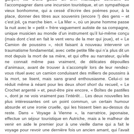
l’accompagner dans une incursion touristique, et un sympathique
vieux bonhomme, qui a cessé d’écrire des poèmes pour, à la
place, donner des titres aux souvenirs (encore !) des gens – et
c’est joli, ça marche bien. « La Mer », où un jeune homme passe
la nuit avec le « petit » frère vaguement autiste de sa compagne,
unique musicien au monde d’un instrument qu’il lui-même conçu
(mais dont c’est en fait le vent venu de la mer qui joue), et « Le
Camion de poussins », récit faisant à nouveau intervenir un
traumatisme fondamental, avec cette petite fille qui n’a plus dit un
mot depuis la mort de sa mère, et qui offre au narrateur, qu’elle
ne connait même pas vraiment, de délicates dépouilles
d’animaux, avant de trouver à s’accomplir lors de leur rendez-
vous rituel avec un camion conduisant des milliers de poussins à
la mort, se lisent, mais sans grand enthousiasme. Celui-ci se
réduit même à néant pour les deux
short short
du recueil, « Le
Crochet argenté » et, peut-être pire encore, « Boîtes de pastilles
», dont je ne vois vraiment pas l’intérêt… Les deux nouvelles les
plus intéressantes ont un point commun, un certain humour
absurde et une ironie cruelle, qui les hissent bien au-dessus du
reste. Dans « Voyage à Vienne », la narratrice, japonaise,
effectue un séjour touristique en Autriche, mais a le malheur de
venir en aide le premier jour à une vieille dame qui a fait le
voyage pour revoir une dernière fois un ancien amant, qui l’avait