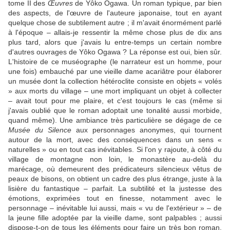
tome II des
Œuvres
de Yôko Ogawa. Un roman typique, par bien
des aspects, de l'œuvre de l'auteure japonaise, tout en ayant
quelque chose de subtilement autre ; il m'avait énormément parlé
à l'époque – allais-je ressentir la même chose plus de dix ans
plus tard, alors que j'avais lu entre-temps un certain nombre
d'autres ouvrages de Yôko Ogawa ? La réponse est oui, bien sûr.
L'histoire de ce muséographe (le narrateur est un homme, pour
une fois) embauché par une vieille dame acariâtre pour élaborer
un musée dont la collection hétéroclite consiste en objets « volés
» aux morts du village – une mort impliquant un objet à collecter
– avait tout pour me plaire, et c'est toujours le cas (même si
j'avais oublié que le roman adoptait une tonalité aussi morbide,
quand même). Une ambiance très particulière se dégage de ce
Musée du Silence
aux personnages anonymes, qui tournent
autour de la mort, avec des conséquences dans un sens «
naturelles » ou en tout cas inévitables. Si l'on y rajoute, à côté du
village de montagne non loin, le monastère au-delà du
marécage, où demeurent des prédicateurs silencieux vêtus de
peaux de bisons, on obtient un cadre des plus étrange, juste à la
lisière du fantastique – parfait. La subtilité et la justesse des
émotions, exprimées tout en finesse, notamment avec le
personnage – inévitable lui aussi, mais « vu de l'extérieur » – de
la jeune fille adoptée par la vieille dame, sont palpables ; aussi
dispose-t-on de tous les éléments pour faire un très bon roman,