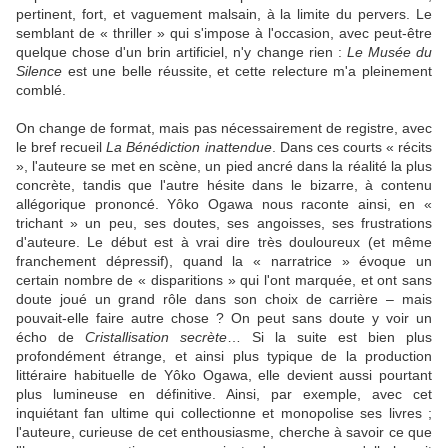
pertinent, fort, et vaguement malsain, à la limite du pervers. Le
semblant de « thriller » qui s'impose à l'occasion, avec peut-être
quelque chose d'un brin artificiel, n'y change rien :
Le Musée du
Silence
est une belle réussite, et cette relecture m'a pleinement
comblé.
On change de format, mais pas nécessairement de registre, avec
le bref recueil
La Bénédiction inattendue
. Dans ces courts « récits
», l'auteure se met en scène, un pied ancré dans la réalité la plus
concrète, tandis que l'autre hésite dans le bizarre, à contenu
allégorique prononcé. Yôko Ogawa nous raconte ainsi, en «
trichant » un peu, ses doutes, ses angoisses, ses frustrations
d'auteure. Le début est à vrai dire très douloureux (et même
franchement dépressif), quand la « narratrice » évoque un
certain nombre de « disparitions » qui l'ont marquée, et ont sans
doute joué un grand rôle dans son choix de carrière – mais
pouvait-elle faire autre chose ? On peut sans doute y voir un
écho de
Cristallisation secrète
… Si la suite est bien plus
profondément étrange, et ainsi plus typique de la production
littéraire habituelle de Yôko Ogawa, elle devient aussi pourtant
plus lumineuse en définitive. Ainsi, par exemple, avec cet
inquiétant fan ultime qui collectionne et monopolise ses livres ;
l'auteure, curieuse de cet enthousiasme, cherche à savoir ce que