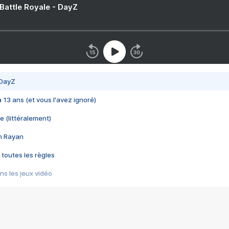
 Battle Royale - DayZ
 DayZ
 a 13 ans (et vous l'avez ignoré)
e (littéralement)
im Rayan
 toutes les règles
s les jeux vidéo
us choquant de Rockstar ? - Le scandale BULLY
e plus moche de Steam
du RÊVE tourne au CAUCHEMAR