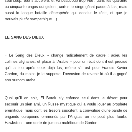
seul coup, tout s’accélère, et va beaucoup trop vite : dans les quarante
ou cinquante pages qui giclent, certes le singe géant passe à l’as, mais
aussi la longue bataille désespérée qui conclut le récit, et que je
trouvais plutôt sympathique…)
LE SANG DES DIEUX
« Le Sang des Dieux » change radicalement de cadre : adieu les
collines afghanes, et place à l’Arabie – pour un récit dont il est précisé
qu’il a lieu après ceux déjà lus, même s’il est pour Francis Xavier
Gordon, du moins je le suppose, l’occasion de revenir là où il a gagné
son surnom arabe.
Quoi qu’il en soit, El Borak s’y enfonce seul dans le désert pour
secourir un sien ami, un Russe mystique qui a voulu jouer au prophète
érémitique, mais dont les trésors suscitent la convoitise d’une bande de
brigands européens emmenés par l’Anglais on ne peut plus fourbe
Hawkston – une sorte de jumeau maléfique de Gordon.