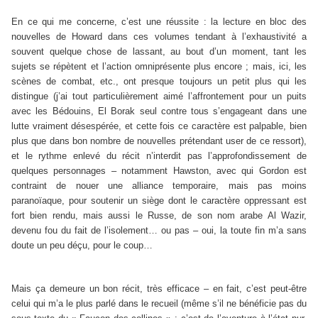
En ce qui me concerne, c’est une réussite : la lecture en bloc des
nouvelles de Howard dans ces volumes tendant à l’exhaustivité a
souvent quelque chose de lassant, au bout d’un moment, tant les
sujets se répètent et l’action omniprésente plus encore ; mais, ici, les
scènes de combat, etc., ont presque toujours un petit plus qui les
distingue (j’ai tout particulièrement aimé l’affrontement pour un puits
avec les Bédouins, El Borak seul contre tous s’engageant dans une
lutte vraiment désespérée, et cette fois ce caractère est palpable, bien
plus que dans bon nombre de nouvelles prétendant user de ce ressort),
et le rythme enlevé du récit n’interdit pas l’approfondissement de
quelques personnages – notamment Hawston, avec qui Gordon est
contraint de nouer une alliance temporaire, mais pas moins
paranoïaque, pour soutenir un siège dont le caractère oppressant est
fort bien rendu, mais aussi le Russe, de son nom arabe Al Wazir,
devenu fou du fait de l’isolement… ou pas – oui, la toute fin m’a sans
doute un peu déçu, pour le coup…
Mais ça demeure un bon récit, très efficace – en fait, c’est peut-être
celui qui m’a le plus parlé dans le recueil (même s’il ne bénéficie pas du