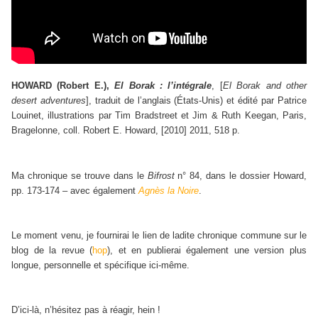
HOWARD (Robert E.),
El Borak : l’intégrale
, [
El Borak and other
desert adventures
], traduit de l’anglais (États-Unis) et édité par Patrice
Louinet, illustrations par Tim Bradstreet et Jim & Ruth Keegan, Paris,
Bragelonne, coll. Robert E. Howard, [2010] 2011, 518 p.
Ma chronique se trouve dans le
Bifrost
n° 84, dans le dossier Howard,
pp. 173-174 – avec également
Agnès la Noire
.
Le moment venu, je fournirai le lien de ladite chronique commune sur le
blog de la revue (
hop
), et en publierai également une version plus
longue, personnelle et spécifique ici-même.
D’ici-là, n’hésitez pas à réagir, hein !