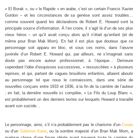
« El Borak », ou « le Rapide » en arabe, c’est un certain Francis Xavier
Gordon – et les circonstances de sa genèse sont assez troubles…
comme souvent quand les déclarations de Robert E. Howard sont la
principale source d’information. À l’en croire, il s’agit là d’un de ses plus
vieux héros – un qu’il avait conçu alors qu’il n’était qu’enfant (et de
même pour Bran Mak Morn). En fait il est plus que douteux que ce
personnage soit apparu en bloc, et sous ces noms, dans l’œuvre
juvénile d’un Robert E. Howard qui, par ailleurs, ne s’imaginait sans
doute pas encore auteur professionnel, à l’époque… Demeure
cependant l’idée d’esquisses successives, « ressuscitées » à plusieurs
reprises, et qui, partant de vagues brouillons enfantins, allaient aboutir
au personnage tel que nous le connaissons, dans une série de
nouvelles conçues entre 1933 et 1936, à la fin de la carrière de l’auteur
; en fait, la dernière nouvelle ici compilée, « Le Fils du Loup Blanc »,
est probablement un des derniers textes sur lesquels Howard a travaillé
avant son suicide…
Le personnage, ainsi, s’il n’a probablement pas le charisme d’un
Conan
ou d’un
Solomon Kane
, ou la sombre majesté d’un Bran Mak Morn, a
quelque chose d’une figure idéale ayant traversé toute la carrière du