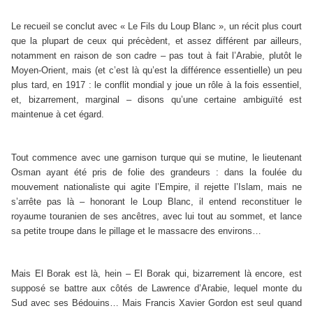
Le recueil se conclut avec « Le Fils du Loup Blanc », un récit plus court
que la plupart de ceux qui précèdent, et assez différent par ailleurs,
notamment en raison de son cadre – pas tout à fait l’Arabie, plutôt le
Moyen-Orient, mais (et c’est là qu’est la différence essentielle) un peu
plus tard, en 1917 : le conflit mondial y joue un rôle à la fois essentiel,
et, bizarrement, marginal – disons qu’une certaine ambiguïté est
maintenue à cet égard.
Tout commence avec une garnison turque qui se mutine, le lieutenant
Osman ayant été pris de folie des grandeurs : dans la foulée du
mouvement nationaliste qui agite l’Empire, il rejette l’Islam, mais ne
s’arrête pas là – honorant le Loup Blanc, il entend reconstituer le
royaume touranien de ses ancêtres, avec lui tout au sommet, et lance
sa petite troupe dans le pillage et le massacre des environs…
Mais El Borak est là, hein – El Borak qui, bizarrement là encore, est
supposé se battre aux côtés de Lawrence d’Arabie, lequel monte du
Sud avec ses Bédouins… Mais Francis Xavier Gordon est seul quand