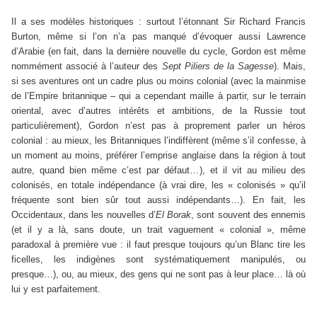
Il a ses modèles historiques : surtout l’étonnant Sir Richard Francis
Burton, même si l’on n’a pas manqué d’évoquer aussi Lawrence
d’Arabie (en fait, dans la dernière nouvelle du cycle, Gordon est même
nommément associé à l’auteur des
Sept Piliers de la Sagesse
). Mais,
si ses aventures ont un cadre plus ou moins colonial (avec la mainmise
de l’Empire britannique – qui a cependant maille à partir, sur le terrain
oriental, avec d’autres intérêts et ambitions, de la Russie tout
particulièrement), Gordon n’est pas à proprement parler un héros
colonial : au mieux, les Britanniques l’indiffèrent (même s’il confesse, à
un moment au moins, préférer l’emprise anglaise dans la région à tout
autre, quand bien même c’est par défaut…), et il vit au milieu des
colonisés, en totale indépendance (à vrai dire, les « colonisés » qu’il
fréquente sont bien sûr tout aussi indépendants…). En fait, les
Occidentaux, dans les nouvelles d’
El Borak
, sont souvent des ennemis
(et il y a là, sans doute, un trait vaguement « colonial », même
paradoxal à première vue : il faut presque toujours qu’un Blanc tire les
ficelles, les indigènes sont systématiquement manipulés, ou
presque…), ou, au mieux, des gens qui ne sont pas à leur place… là où
lui y est parfaitement.