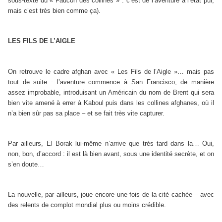
sous-texte du « Faucon des collines » : c’est de l’aventure à l’état pur,
mais c’est très bien comme ça).
LES FILS DE L’AIGLE
On retrouve le cadre afghan avec « Les Fils de l’Aigle »… mais pas
tout de suite : l’aventure commence à San Francisco, de manière
assez improbable, introduisant un Américain du nom de Brent qui sera
bien vite amené à errer à Kaboul puis dans les collines afghanes, où il
n’a bien sûr pas sa place – et se fait très vite capturer.
Par ailleurs, El Borak lui-même n’arrive que très tard dans la… Oui,
non, bon, d’accord : il est là bien avant, sous une identité secrète, et on
s’en doute…
La nouvelle, par ailleurs, joue encore une fois de la cité cachée – avec
des relents de complot mondial plus ou moins crédible.