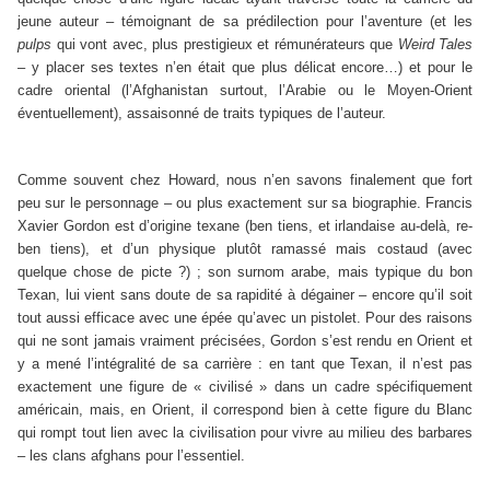
jeune auteur – témoignant de sa prédilection pour l’aventure (et les
pulps
qui vont avec, plus prestigieux et rémunérateurs que
Weird Tales
– y placer ses textes n’en était que plus délicat encore…) et pour le
cadre oriental (l’Afghanistan surtout, l’Arabie ou le Moyen-Orient
éventuellement), assaisonné de traits typiques de l’auteur.
Comme souvent chez Howard, nous n’en savons finalement que fort
peu sur le personnage – ou plus exactement sur sa biographie. Francis
Xavier Gordon est d’origine texane (ben tiens, et irlandaise au-delà, re-
ben tiens), et d’un physique plutôt ramassé mais costaud (avec
quelque chose de picte ?) ; son surnom arabe, mais typique du bon
Texan, lui vient sans doute de sa rapidité à dégainer – encore qu’il soit
tout aussi efficace avec une épée qu’avec un pistolet. Pour des raisons
qui ne sont jamais vraiment précisées, Gordon s’est rendu en Orient et
y a mené l’intégralité de sa carrière : en tant que Texan, il n’est pas
exactement une figure de « civilisé » dans un cadre spécifiquement
américain, mais, en Orient, il correspond bien à cette figure du Blanc
qui rompt tout lien avec la civilisation pour vivre au milieu des barbares
– les clans afghans pour l’essentiel.