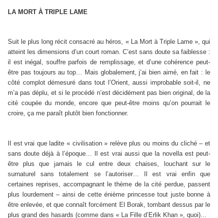
LA MORT À TRIPLE LAME
Suit le plus long récit consacré au héros, « La Mort à Triple Lame », qui
atteint les dimensions d’un court roman. C’est sans doute sa faiblesse :
il est inégal, souffre parfois de remplissage, et d’une cohérence peut-
être pas toujours au top… Mais globalement, j’ai bien aimé, en fait : le
côté complot démesuré dans tout l’Orient, aussi improbable soit-il, ne
m’a pas déplu, et si le procédé n’est décidément pas bien original, de la
cité coupée du monde, encore que peut-être moins qu’on pourrait le
croire, ça me paraît plutôt bien fonctionner.
Il est vrai que ladite « civilisation » relève plus ou moins du cliché – et
sans doute déjà à l’époque… Il est vrai aussi que la novella est peut-
être plus que jamais le cul entre deux chaises, louchant sur le
surnaturel sans totalement se l’autoriser… Il est vrai enfin que
certaines reprises, accompagnant le thème de la cité perdue, passent
plus lourdement – ainsi de cette énième princesse tout juste bonne à
être enlevée, et que connaît forcément El Borak, tombant dessus par le
plus grand des hasards (comme dans « La Fille d’Erlik Khan », quoi)…