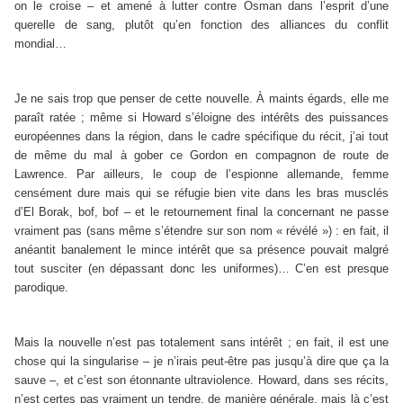
on le croise – et amené à lutter contre Osman dans l’esprit d’une
querelle de sang, plutôt qu’en fonction des alliances du conflit
mondial…
Je ne sais trop que penser de cette nouvelle. À maints égards, elle me
paraît ratée ; même si Howard s’éloigne des intérêts des puissances
européennes dans la région, dans le cadre spécifique du récit, j’ai tout
de même du mal à gober ce Gordon en compagnon de route de
Lawrence. Par ailleurs, le coup de l’espionne allemande, femme
censément dure mais qui se réfugie bien vite dans les bras musclés
d’El Borak, bof, bof – et le retournement final la concernant ne passe
vraiment pas (sans même s’étendre sur son nom « révélé ») : en fait, il
anéantit banalement le mince intérêt que sa présence pouvait malgré
tout susciter (en dépassant donc les uniformes)… C’en est presque
parodique.
Mais la nouvelle n’est pas totalement sans intérêt ; en fait, il est une
chose qui la singularise – je n’irais peut-être pas jusqu’à dire que ça la
sauve –, et c’est son étonnante ultraviolence. Howard, dans ses récits,
n’est certes pas vraiment un tendre, de manière générale, mais là c’est