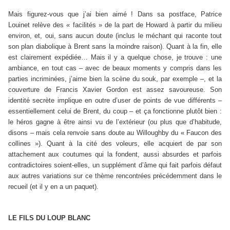
Mais figurez-vous que j’ai bien aimé ! Dans sa postface, Patrice
Louinet relève des « facilités » de la part de Howard à partir du milieu
environ, et, oui, sans aucun doute (inclus le méchant qui raconte tout
son plan diabolique à Brent sans la moindre raison). Quant à la fin, elle
est clairement expédiée… Mais il y a quelque chose, je trouve : une
ambiance, en tout cas – avec de beaux moments y compris dans les
parties incriminées, j’aime bien la scène du souk, par exemple –, et la
couverture de Francis Xavier Gordon est assez savoureuse. Son
identité secrète implique en outre d’user de points de vue différents –
essentiellement celui de Brent, du coup – et ça fonctionne plutôt bien :
le héros gagne à être ainsi vu de l’extérieur (ou plus que d’habitude,
disons – mais cela renvoie sans doute au Willoughby du « Faucon des
collines »). Quant à la cité des voleurs, elle acquiert de par son
attachement aux coutumes qui la fondent, aussi absurdes et parfois
contradictoires soient-elles, un supplément d’âme qui fait parfois défaut
aux autres variations sur ce thème rencontrées précédemment dans le
recueil (et il y en a un paquet).
LE FILS DU LOUP BLANC