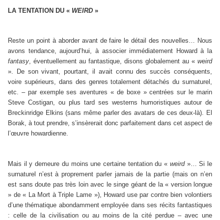
LA TENTATION DU «
WEIRD
»
Reste un point à aborder avant de faire le détail des nouvelles… Nous
avons tendance, aujourd’hui, à associer immédiatement Howard à la
fantasy
, éventuellement au fantastique, disons globalement au «
weird
». De son vivant, pourtant, il avait connu des succès conséquents,
voire supérieurs, dans des genres totalement détachés du surnaturel,
etc. – par exemple ses aventures « de boxe » centrées sur le marin
Steve Costigan, ou plus tard ses westerns humoristiques autour de
Breckinridge Elkins (sans même parler des avatars de ces deux-là). El
Borak, à tout prendre, s’insèrerait donc parfaitement dans cet aspect de
l’œuvre howardienne.
Mais il y demeure du moins une certaine tentation du «
weird
»… Si le
surnaturel n’est à proprement parler jamais de la partie (mais on n’en
est sans doute pas très loin avec le singe géant de la « version longue
» de « La Mort à Triple Lame »), Howard use par contre bien volontiers
d’une thématique abondamment employée dans ses récits fantastiques
: celle de la civilisation ou au moins de la cité perdue – avec une