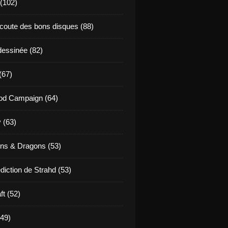
 (102)
coute des bons disques (88)
essinée (82)
(67)
od Campaign (64)
 (63)
ns & Dragons (53)
diction de Strahd (53)
ft (52)
(49)