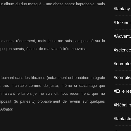
illeur album du duo masqué – une chose assez improbable, mais
#fantasy
#Tolkien 
#Adventu
or
assez récemment, mais je ne me suis pas penché sur la
que j’en savais, étaient de mauvais à très mauvais…
#science-
#comptes
#comptes
fouinant dans les librairies (notamment cette édition intégrale
t très maniable comme de juste, même si davantage que
#Et le re
ion faisant le larron, je me suis dit, tout récemment, que ma
posait (tu parles…) probablement de revenir sur quelques
#Nébal r
 Albator
.
#fantasti