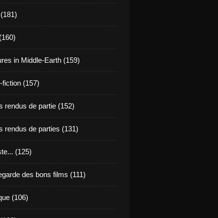
 (181)
(160)
res in Middle-Earth (159)
fiction (157)
 rendus de partie (152)
 rendus de parties (131)
ste... (125)
egarde des bons films (111)
que (106)