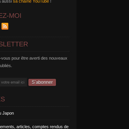
a aussi
sa chaîne YouTube
!
EZ-MOI
SLETTER
vous pour être averti des nouveaux
publiés.
ES
u Japon
rements, articles, comptes rendus de