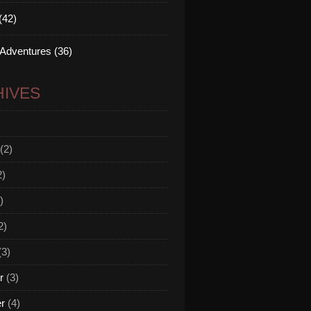
(42)
 Adventures (36)
IVES
(2)
2)
)
2)
(3)
r
(3)
er
(4)