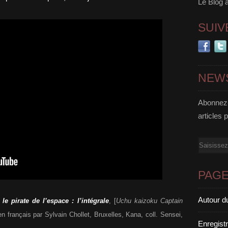
Le Blog 
SUIV
NEW
Abonnez-
articles 
Email
PAG
Autour d
 le pirate de l’espace : l’intégrale
, [
Uchu kaizoku Captain
 en français par Sylvain Chollet, Bruxelles, Kana, coll. Sensei,
Enregist