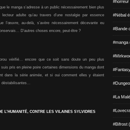
#horreur
e que le manga s’adresse à un public nécessairement bien plus
#Nébal é
 lecteur adulte qu’au travers d’une nostalgie par essence
, que l’œuvre, au-delà, s’avère nécessairement décevante eu
#Bande d
conservais… D’autres choses encore, peut-être ?
#manga 
#Mirkwo
 prou vérifié… encore que ce soit sans doute un peu plus
e suis pris en pleine poire certaines dimensions du manga dont
#Fantasy
ent dans la série animée, et si oui comment elles y étaient
s déstabilisantes…
#Dungeo
#La Malé
#Lovecra
E L’HUMANITÉ, CONTRE LES VILAINES SYLVIDRES
#Bifrost 