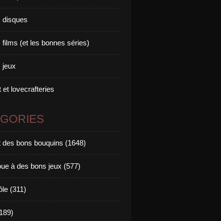
 disques
films (et les bonnes séries)
 jeux
 et lovecrafteries
ÉGORIES
it des bons bouquins (1648)
oue à des bons jeux (577)
ôle (311)
189)