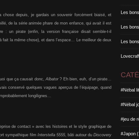
Les bons
la chose depuis, je gardais un souvenir forcément biaisé, et
llé, de la série animée phare de mon enfance, qui avait il est
Les bons 
re : un pirate (enfin, la version française disait semble-t-il
t à fait la même chose), et dans l’espace… Le meilleur de deux
Les bons
Lovecraft
CAT
quoi que ça causait donc,
Albator
? Eh bien, euh, d’un pirate…
avais conservé quelques vagues aperçus de l’équipage, quand
#Nébal l
improbablement longilignes…
#Nébal j
#jeu de r
eprise de contact » avec les histoires et le style graphique de
#Japon (
fort sympathique film
Interstella 5555
, bâti autour du
Discovery