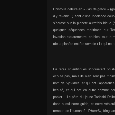
L’histoire débute en «
l’an de grâce
» (gn
d’y revenir…) sont d’une indolence coup
s’écrase sur la planète autrefois bleue
quelques séquences maritimes sur Ter
invasion extraterrestre, eh bien, tout le 
(de la planète entière semble-t-il) qui ne
De rares scientifiques s’inquiètent pou
écoute pas, mais ils n’en sont pas moins
nom de Sylvidres, et qui ont l’apparence
beauté, et qui ont en outre comme par
papier… Le père du jeune Tadashi Daiba
donc aussi notre guide, et notre véhicule
rempart de l’humanité : l’
Arcadia
, fringua