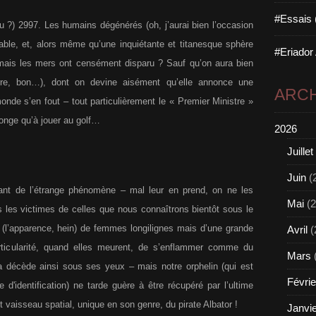
#Essais 
u ?) 2997. Les humains dégénérés (oh, j’aurai bien l’occasion
able, et, alors même qu’une inquiétante et titanesque sphère
#Eriador
 (mais les mers ont censément disparu ? Sauf qu’on aura bien
re, bon…), dont on devine aisément qu’elle annonce une
ARCH
monde s’en fout – tout particulièrement le « Premier Ministre »
 songe qu’à jouer au golf…
2026
Juillet
Juin
(
rtant de l’étrange phénomène – mal leur en prend, on ne les
Mai
(2
 les victimes de celles que nous connaîtrons bientôt sous le
 (l’apparence, hein) de femmes longilignes mais d’une grande
Avril
(
ticularité, quand elles meurent, de s’enflammer comme du
Mars
 décède ainsi sous ses yeux – mais notre orphelin (qui est
Févrie
 d'identification) ne tarde guère à être récupéré par l’ultime
nt vaisseau spatial, unique en son genre, du pirate Albator !
Janvi