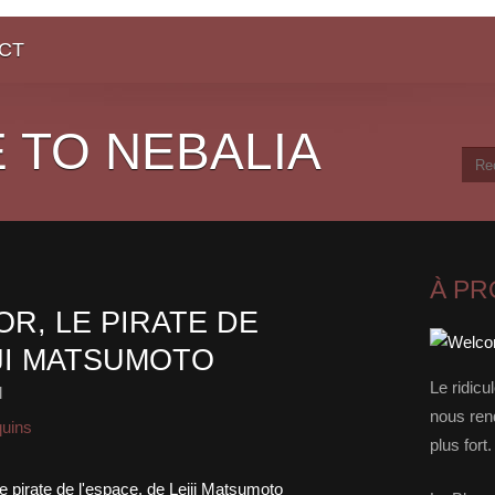
CT
 TO NEBALIA
À P
OR, LE PIRATE DE
IJI MATSUMOTO
Le ridicu
l
nous rend
quins
plus for