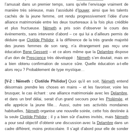
l’amusait dans un premier temps, sans qu’elle l’envisage vraiment de
manière très sérieuse, mais l’assiduité d’
Ipuwer
, ainsi que les talents
cachés de la jeune femme, ont rendu progressivement l’idée d’une
alliance matrimoniale entre les deux tourtereaux à la fois plus crédible
et plus fructueuse.
Németh
a pris soin d’observer le cours des
événements, sans intervenir d’abord – ce qui lui a d’ailleurs permis de
déduire que
Clotilde Philidor
, à la différence de la très grande majorité
des jeunes femmes de son rang, n’a étrangement pas reçu une
éducation
Bene Gesserit
– et ce alors même que la
Delambre
dispose
d’un don de
Prescience
très développé :
Németh
s’en doutait, mais en
a bien obtenu confirmation de source sûre. Quelle éducation a-t-elle
alors reçu ? Probablement de type mystique…
[V-2 : Németh : Clotilde Philidor]
Quoi qu’il en soit,
Németh
entend
désormais prendre les choses en mains – et les favoriser, voire les
brusquer, le cas échant : une alliance matrimoniale avec les
Delambre
,
et dans un bref délai, serait d’un grand secours pour les
Ptolémée
, et
elle apprécie la jeune fille… Aussi, outre ses activités mondaines
habituelles,
Németh
organise une nouvelle soirée, cette fois destinée à
la seule
Clotilde Philidor
; il y a bien sûr d’autres invités, mais
Németh
a pour seul objectif d’obtenir une discussion avec la
Delambre
dans un
cadre différent, moins protocolaire. Il s’agit d’abord pour elle de sonder