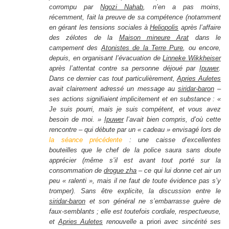
corrompu par
Ngozi Nahab
, n’en a pas moins,
récemment, fait la preuve de sa compétence (notamment
en gérant les tensions sociales à
Heliopolis
après l’affaire
des zélotes de la
Maison mineure Arat
dans le
campement des
Atonistes de la Terre Pure
, ou encore,
depuis, en organisant l’évacuation de
Linneke Wikkheiser
après l’attentat contre sa personne déjoué par
Ipuwer
.
Dans ce dernier cas tout particulièrement,
Apries Auletes
avait clairement adressé un message au
siridar-baron
–
ses actions signifiaient implicitement et en substance : «
Je suis pourri, mais je suis compétent, et vous avez
besoin de moi. »
Ipuwer
l’avait bien compris, d’où cette
rencontre – qui débute par un « cadeau » envisagé lors de
la séance précédente
: une caisse d’excellentes
bouteilles que le chef de la police saura sans doute
apprécier (même s’il est avant tout porté sur la
consommation de
drogue zha
– ce qui lui donne cet air un
peu « ralenti », mais il ne faut de toute évidence pas s’y
tromper). Sans être explicite, la discussion entre le
siridar-baron
et son général ne s’embarrasse guère de
faux-semblants ; elle est toutefois cordiale, respectueuse,
et
Apries Auletes
renouvelle
a priori
avec sincérité ses