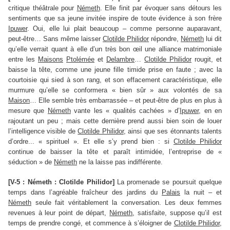
critique théâtrale pour
Németh
. Elle finit par évoquer sans détours les
sentiments que sa jeune invitée inspire de toute évidence à son frère
Ipuwer
. Oui, elle lui plait beaucoup – comme personne auparavant,
peut-être… Sans même laisser
Clotilde Philidor
répondre,
Németh
lui dit
qu’elle verrait quant à elle d’un très bon œil une alliance matrimoniale
entre les
Maisons
Ptolémée
et
Delambre
…
Clotilde Philidor
rougit, et
baisse la tête, comme une jeune fille timide prise en faute ; avec la
courtoisie qui sied à son rang, et son effacement caractéristique, elle
murmure qu’elle se conformera « bien sûr » aux volontés de sa
Maison
… Elle semble très embarrassée – et peut-être de plus en plus à
mesure que
Németh
vante les « qualités cachées » d’
Ipuwer
, en en
rajoutant un peu ; mais cette dernière prend aussi bien soin de louer
l’intelligence visible de
Clotilde Philidor
, ainsi que ses étonnants talents
d’ordre... « spirituel ». Et elle s’y prend bien : si
Clotilde Philidor
continue de baisser la tête et paraît intimidée, l’entreprise de «
séduction » de
Németh
ne la laisse pas indifférente.
[V-5 : Németh : Clotilde Philidor]
La promenade se poursuit quelque
temps dans l’agréable fraîcheur des jardins du
Palais
la nuit – et
Németh
seule fait véritablement la conversation. Les deux femmes
revenues à leur point de départ,
Németh
, satisfaite, suppose qu’il est
temps de prendre congé, et commence à s’éloigner de
Clotilde Philidor
,