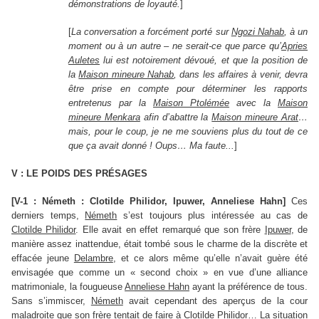
démonstrations de loyauté.
]
[
La conversation a forcément porté sur
Ngozi Nahab
, à un
moment ou à un autre – ne serait-ce que parce qu’
Apries
Auletes
lui est notoirement dévoué, et que la position de
la
Maison mineure Nahab
, dans les affaires à venir, devra
être prise en compte pour déterminer les rapports
entretenus par la
Maison Ptolémée
avec la
Maison
mineure Menkara
afin d’abattre la
Maison mineure Arat
…
mais, pour le coup, je ne me souviens plus du tout de ce
que ça avait donné ! Oups…
Ma faute...
]
V : LE POIDS DES PRÉSAGES
[V-1 : Németh : Clotilde Philidor, Ipuwer, Anneliese Hahn]
Ces
derniers temps,
Németh
s’est toujours plus intéressée au cas de
Clotilde Philidor
. Elle avait en effet remarqué que son frère
Ipuwer
, de
manière assez inattendue, était tombé sous le charme de la discrète et
effacée jeune
Delambre
, et ce alors même qu’elle n’avait guère été
envisagée que comme un « second choix » en vue d’une alliance
matrimoniale, la fougueuse
Anneliese Hahn
ayant la préférence de tous.
Sans s’immiscer,
Németh
avait cependant des aperçus de la cour
maladroite que son frère tentait de faire à
Clotilde Philidor
… La situation