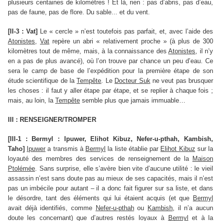
plusieurs centaines de kilomètres ! Et là, rien : pas d’abris, pas d’eau,
pas de faune, pas de flore. Du sable... et du vent.
[II-3 : Vat]
Le « cercle » n’est toutefois pas parfait, et, avec l’aide des
Atonistes
,
Vat
repère un abri « relativement proche » (à plus de 300
kilomètres tout de même, mais, à la connaissance des
Atonistes
, il n’y
en a pas de plus avancé), où l’on trouve par chance un peu d’eau. Ce
sera le camp de base de l’expédition pour la première étape de son
étude scientifique de la
Tempête
. Le
Docteur Suk
ne veut pas brusquer
les choses : il faut y aller étape par étape, et se replier à chaque fois ;
mais, au loin, la
Tempête
semble plus que jamais immuable…
III : RENSEIGNER/TROMPER
[III-1 : Bermyl : Ipuwer, Elihot Kibuz, Nefer-u-pthah, Kambish,
Taho]
Ipuwer
a transmis à
Bermyl
la liste établie par
Elihot Kibuz
sur la
loyauté des membres des services de renseignement de la
Maison
Ptolémée
. Sans surprise, elle s’avère bien vite d’aucune utilité : le vieil
assassin n’est sans doute pas au mieux de ses capacités, mais il n’est
pas un imbécile pour autant – il a donc fait figurer sur sa liste, et dans
le désordre, tant des éléments qui lui étaient acquis (et que
Bermyl
avait déjà identifiés, comme
Nefer-u-pthah
ou
Kambish
, il n’a aucun
doute les concernant) que d’autres restés loyaux à
Bermyl
et à la