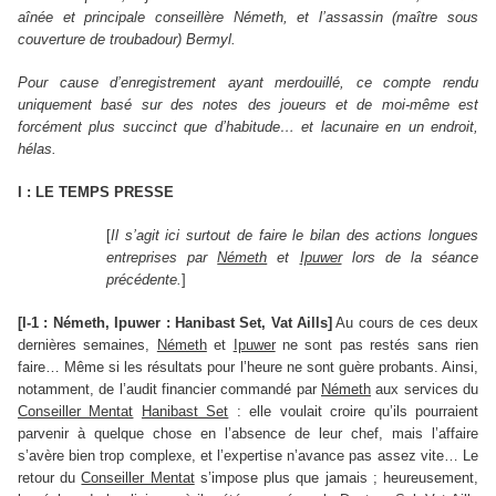
aînée et principale conseillère Németh, et l’assassin (maître sous
couverture de troubadour) Bermyl.
Pour cause d’enregistrement ayant merdouillé, ce compte rendu
uniquement basé sur des notes des joueurs et de moi-même est
forcément plus succinct que d’habitude… et lacunaire en un endroit,
hélas.
I : LE TEMPS PRESSE
[
Il s’agit ici surtout de faire le bilan des actions longues
entreprises par
Németh
et
Ipuwer
lors de la séance
précédente.
]
[I-1 : Németh, Ipuwer : Hanibast Set, Vat Aills]
Au cours de ces deux
dernières semaines,
Németh
et
Ipuwer
ne sont pas restés sans rien
faire… Même si les résultats pour l’heure ne sont guère probants. Ainsi,
notamment, de l’audit financier commandé par
Németh
aux services du
Conseiller Mentat
Hanibast Set
: elle voulait croire qu’ils pourraient
parvenir à quelque chose en l’absence de leur chef, mais l’affaire
s’avère bien trop complexe, et l’expertise n’avance pas assez vite… Le
retour du
Conseiller Mentat
s’impose plus que jamais ; heureusement,