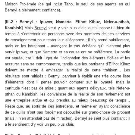
Maison Ptolémée
(ce qui inclut
Taho
, le seul de ses agents en qui
Bermyl
a pleinement confiance).
[III-2 : Bermyl : Ipuwer, Namerta, Elihot Kibuz, Nefer-u-pthah,
Kambish]
Mais
Bermyl
veut y voir plus clair, aussi passe-t-il bien du
temps à s’entretenir en personne avec des membres de ses services
de renseignement pour tester leur allégeance ; il s’y prend subtilement,
mais en les baratinant – avançant le cas échéant qu’il n’entend plus
servir
Ipuwer
, et que
Namerta
et sa cause ont sa préférence. La partie
est serrée, car il doit juger de l’indignation des éléments fidèles et les
rassurer sans se compromettre, tandis que les partisans d’
Elihot Kibuz
doivent se mettre à envisager la réalité de cette trahison… Les
résultats sont mitigés :
Bermyl
parvient à établir une très courte liste
d’éléments dont il pense pouvoir compter sur la loyauté, mais la
certitude n’est pas de mise ; quant aux agents déloyaux, tels
Nefer-u-
pthah
ou
Kambish
, les convaincre de la réalité de son revirement est
une entreprise ardue et qui prendra au mieux beaucoup de temps…
Reste que, au sortir de ces entretiens, et même en ayant conscience
de ce qu’ils n’ont pas forcément débouché sur grand-chose de probant
(mais il n’en attendait pas de miracles),
Bermyl
se sent plus confiant : il
a le sentiment d’y voir un peu plus clair.