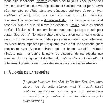
mode plus secondaire,
Németh
entend aussi toujours s’occuper de ses
invitées
Delambre
; elle voit régulièrement
Clotilde Philidor
[
et la revoit
très vite, plus en détail, dans une séquence ultérieure de cette vingt-
septième séance
], mais ses contacts sont bien plus aléatoires
concernant la sauvageonne
Anneliese Hahn
, qui s’ennuie à mourir et
passe de plus en plus de temps en dehors du
Palais
, voire en dehors
de
Cair-el-Muluk
, si elle ne semble pas avoir tenté quoi que ce soit pour
quitter
Gebnout IV
.
Németh
profite d’une occasion où la jeune épéiste
vient tout juste de rentrer au
Palais
pour s’en entretenir avec elle, avec
les précautions imposées par l’étiquette, mais c’est une approche guère
concluante avec
Anneliese Hahn
, qui se braque aussitôt.
Németh
n’insiste pas – et confie la tâche de s’assurer de sa sécurité aux
services de renseignement de
Bermyl
… même s’ils sont débordés et
notoirement guère fiables ; mais de quel autre choix dispose-t-elle ?
II : À L’ORÉE DE LA TEMPÊTE
[
Le joueur incarnant
Vat Aills
, le
Docteur Suk
, était donc
absent lors de cette séance, mais il m’avait laissé
quelques instructions sur ce que son personnage
envisageait, que je combine ici aux informations que je lui
avais fournies.
]