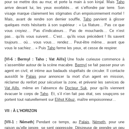
pour se mettre dos au mur, et porte la main à son kinjal. Mais
Taho
arrive devant lui, les yeux exorbités… et s’effondre par terre. Son
visage marque clairement les stigmates d’un empoisonnement mortel !
Mais, avant de rendre son dernier souffle,
Taho
parvient à glisser
quelques mots hésitants à son supérieur : « La filature… Pas ce que
vous croyiez… Pas d’indicateurs… Pas de mouchards… Ce n’est
pas… qu’ils vous suivent… C’est… qu’ils vous précèdent ! Ils savent
toujours… où… vous vous… rendez… Peut-être même... avant que
vous le sachiez... » Puis
Taho
ferme les yeux, et cesse de respirer.
[VI-6 : Bermyl : Taho ; Vat Aills]
Une foule curieuse commence à
s’assembler autour de la scène macabre.
Bermyl
se fait passer pour un
agent en civil, et intime aux badauds stupéfaits de circuler. Il contacte
aussitôt le
Palais
pour annoncer la mort d’un agent en mission,
réclamer du renfort pour sécuriser la zone, et prévenir les services de
Vat Aills
, même en l’absence du
Docteur Suk
, pour qu’ils viennent
évacuer le corps de
Taho
. Et, s’il n’en fait pas état, ses soupçons se
portent tout naturellement sur
Elihot Kibuz
, maître empoisonneur…
VII : À L’HORIZON
[VII-1 : Németh
] Pendant ce temps, au
Palais
,
Németh
, pour une
raison qu’elle ignore, se sent oppressée. Désireuse de prendre un peu