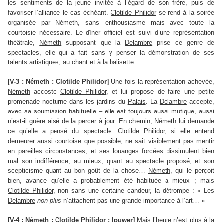
les sentiments de la jeune invitée à l’égard de son frère, puis de
favoriser l’alliance le cas échéant.
Clotilde Philidor
se rend à la soirée
organisée par Németh, sans enthousiasme mais avec toute la
courtoisie nécessaire. Le dîner officiel est suivi d’une représentation
théâtrale,
Németh
supposant que la
Delambre
prise ce genre de
spectacles, elle qui a fait sans y penser la démonstration de ses
talents artistiques, au chant et à la
balisette
.
[V-3 : Németh : Clotilde Philidor]
Une fois la représentation achevée,
Németh
accoste
Clotilde Philidor
, et lui propose de faire une petite
promenade nocturne dans les jardins du
Palais
. La
Delambre
accepte,
avec sa soumission habituelle – elle est toujours aussi mutique, aussi
n’est-il guère aisé de la percer à jour. En chemin,
Németh
lui demande
ce qu’elle a pensé du spectacle.
Clotilde Philidor
, si elle entend
demeurer aussi courtoise que possible, ne sait visiblement pas mentir
en pareilles circonstances, et ses louanges forcées dissimulent bien
mal son indifférence, au mieux, quant au spectacle proposé, et son
scepticisme quant au bon goût de la chose…
Németh
, qui le perçoit
bien, avance qu’elle a probablement été habituée à mieux ; mais
Clotilde Philidor
, non sans une certaine candeur, la détrompe : « Les
Delambre
non plus
n’attachent pas une grande importance à l’art… »
[V-4 : Németh : Clotilde Philidor ; Ipuwer]
Mais l’heure n’est plus à la