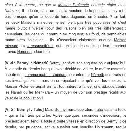
alors à la guerre, ou que la
Maison Ptolémée
entende régler ainsi
l'affaire !
] Il redoute, dans ce cas, la réaction de la populace : n’y a-t-il
pas le risque qu’un tel coup de force dégénère en émeutes ? En fait,
les deux
Maisons mineures
ne semblent pas très populaires, et c’est
même plutôt l’inverse (pour des raisons bien sûr très différentes) ;
cependant, les gens du commun se moquent, au fond, de semblables
manœuvres politiques… Ils n’associent clairement aucune
Maison
mineure
aux
« ressuscités »
, qui sont bien les seuls qui leur importent
– avec
Namerta
à leur tête.
[VI-4 : Bermyl : Németh]
Bermyl
achève son enquête pour aujourd’hui.
À la sortie du dernier bar qu’il avait décidé de visiter, le maître assassin
use de son
communicateur standard
pour informer
Németh
des fruits de
ses investigations – mais en en rajoutant : tel qu’il voit les choses, la
Maison Ptolémée
aurait en fait tout intérêt à lancer une attaque contre
les
Nahab
ou les
Menkara
– un moyen de voir son prestige rétabli aux
yeux de la population !
[VI-5 : Bermyl : Taho]
Mais
Bermyl
remarque alors
Taho
dans la foule
– qui a l’air très perturbé. Après quelques secondes d’indécision, le
précieux agent fend la foule à toute vitesse en direction de
Bermyl
; ce
dernier, par prudence, active aussitôt son
bouclier Holtzmann
, recule