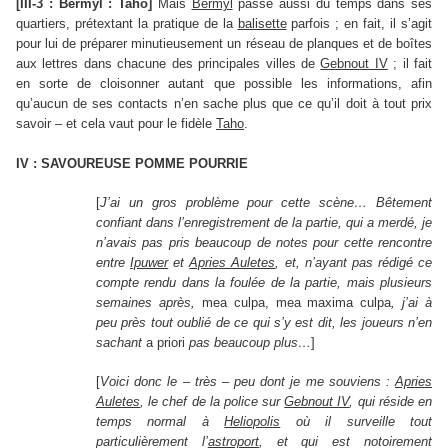
[III-3 : Bermyl : Taho]
Mais
Bermyl
passe aussi du temps dans ses
quartiers, prétextant la pratique de la
balisette
parfois ; en fait, il s’agit
pour lui de préparer minutieusement un réseau de planques et de boîtes
aux lettres dans chacune des principales villes de
Gebnout IV
; il fait
en sorte de cloisonner autant que possible les informations, afin
qu’aucun de ses contacts n’en sache plus que ce qu’il doit à tout prix
savoir – et cela vaut pour le fidèle
Taho
.
IV : SAVOUREUSE POMME POURRIE
[
J’ai un gros problème pour cette scène… Bêtement
confiant dans l’enregistrement de la partie, qui a merdé, je
n’avais pas pris beaucoup de notes pour cette rencontre
entre
Ipuwer
et
Apries Auletes
, et, n’ayant pas rédigé ce
compte rendu dans la foulée de la partie, mais plusieurs
semaines après,
mea culpa, mea maxima culpa
, j’ai à
peu près tout oublié de ce qui s’y est dit, les joueurs n’en
sachant
a priori
pas beaucoup plus…
]
[
Voici donc le – très – peu dont je me souviens :
Apries
Auletes
, le chef de la police sur
Gebnout IV
, qui réside en
temps normal à
Heliopolis
où il surveille tout
particulièrement l’
astroport
, et qui est notoirement