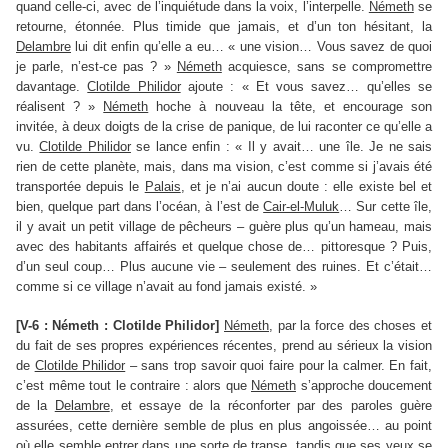
quand celle-ci, avec de l’inquiétude dans la voix, l’interpelle.
Németh
se
retourne, étonnée. Plus timide que jamais, et d’un ton hésitant, la
Delambre
lui dit enfin qu’elle a eu… « une vision… Vous savez de quoi
je parle, n’est-ce pas ? »
Németh
acquiesce, sans se compromettre
davantage.
Clotilde Philidor
ajoute : « Et vous savez… qu’elles se
réalisent ? »
Németh
hoche à nouveau la tête, et encourage son
invitée, à deux doigts de la crise de panique, de lui raconter ce qu’elle a
vu.
Clotilde Philidor
se lance enfin : « Il y avait… une île. Je ne sais
rien de cette planète, mais, dans ma vision, c’est comme si j’avais été
transportée depuis le
Palais
, et je n’ai aucun doute : elle existe bel et
bien, quelque part dans l’océan, à l’est de
Cair-el-Muluk
… Sur cette île,
il y avait un petit village de pêcheurs – guère plus qu’un hameau, mais
avec des habitants affairés et quelque chose de… pittoresque ? Puis,
d’un seul coup… Plus aucune vie – seulement des ruines. Et c’était…
comme si ce village n’avait au fond jamais existé. »
[V-6 : Németh : Clotilde Philidor]
Németh
, par la force des choses et
du fait de ses propres expériences récentes, prend au sérieux la vision
de
Clotilde Philidor
– sans trop savoir quoi faire pour la calmer. En fait,
c’est même tout le contraire : alors que
Németh
s’approche doucement
de la
Delambre
, et essaye de la réconforter par des paroles guère
assurées, cette dernière semble de plus en plus angoissée… au point
où elle semble entrer dans une sorte de transe, tandis que ses yeux se