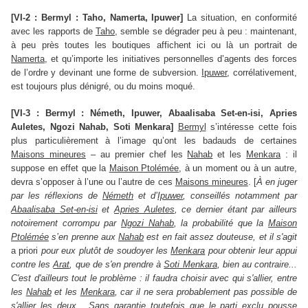
[VI-2 : Bermyl : Taho, Namerta, Ipuwer]
La situation, en conformité
avec les rapports de
Taho
, semble se dégrader peu à peu : maintenant,
à peu près toutes les boutiques affichent ici ou là un portrait de
Namerta
, et qu’importe les initiatives personnelles d’agents des forces
de l’ordre y devinant une forme de subversion.
Ipuwer
, corrélativement,
est toujours plus dénigré, ou du moins moqué.
[VI-3 : Bermyl : Németh, Ipuwer, Abaalisaba Set-en-isi, Apries
Auletes, Ngozi Nahab, Soti Menkara]
Bermyl
s’intéresse cette fois
plus particulièrement à l’image qu’ont les badauds de certaines
Maisons mineures
– au premier chef les
Nahab
et les
Menkara
: il
suppose en effet que la
Maison Ptolémée
, à un moment ou à un autre,
devra s’opposer à l’une ou l’autre de ces
Maisons mineures
. [
À en juger
par les réflexions de
Németh
et d’
Ipuwer
, conseillés notamment par
Abaalisaba Set-en-isi
et
Apries Auletes
, ce dernier étant par ailleurs
notoirement corrompu par
Ngozi Nahab
, la probabilité que la
Maison
Ptolémée
s’en prenne aux
Nahab
est en fait assez douteuse, et il s'agit
a priori
pour eux plutôt de soudoyer les
Menkara
pour obtenir leur appui
contre les
Arat
, que de s'en prendre à
Soti Menkara
, bien au contraire...
C'est d'ailleurs tout le problème : il faudra choisir avec qui s'allier, entre
les
Nahab
et les
Menkara
, car il ne sera probablement pas possible de
s'allier les deux... Sans garantie toutefois que le parti exclu pousse