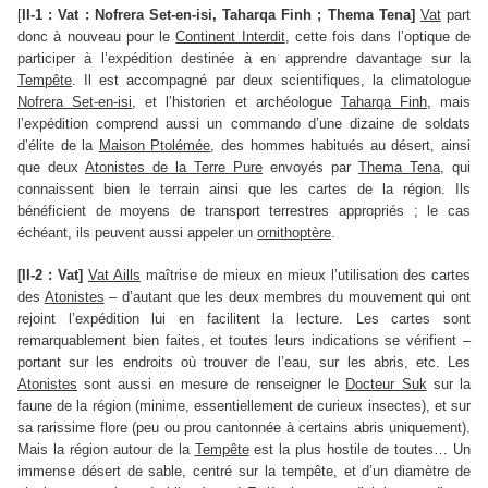
[
II-1 : Vat : Nofrera Set-en-isi, Taharqa Finh ; Thema Tena]
Vat
part
donc à nouveau pour le
Continent Interdit
, cette fois dans l’optique de
participer à l’expédition destinée à en apprendre davantage sur la
Tempête
. Il est accompagné par deux scientifiques, la climatologue
Nofrera Set-en-isi
, et l’historien et archéologue
Taharqa Finh
, mais
l’expédition comprend aussi un commando d’une dizaine de soldats
d’élite de la
Maison Ptolémée
, des hommes habitués au désert, ainsi
que deux
Atonistes de la Terre Pure
envoyés par
Thema Tena
, qui
connaissent bien le terrain ainsi que les cartes de la région. Ils
bénéficient de moyens de transport terrestres appropriés ; le cas
échéant, ils peuvent aussi appeler un
ornithoptère
.
[II-2 : Vat]
Vat Aills
maîtrise de mieux en mieux l’utilisation des cartes
des
Atonistes
– d’autant que les deux membres du mouvement qui ont
rejoint l’expédition lui en facilitent la lecture. Les cartes sont
remarquablement bien faites, et toutes leurs indications se vérifient –
portant sur les endroits où trouver de l’eau, sur les abris, etc. Les
Atonistes
sont aussi en mesure de renseigner le
Docteur Suk
sur la
faune de la région (minime, essentiellement de curieux insectes), et sur
sa rarissime flore (peu ou prou cantonnée à certains abris uniquement).
Mais la région autour de la
Tempête
est la plus hostile de toutes… Un
immense désert de sable, centré sur la tempête, et d’un diamètre de