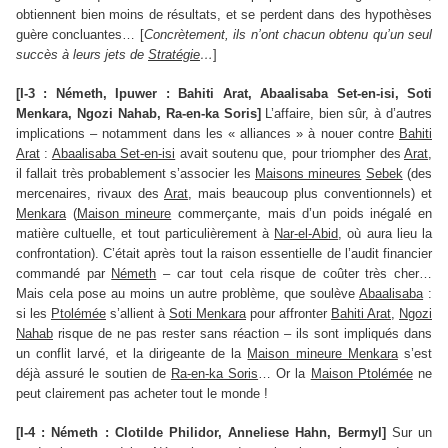
obtiennent bien moins de résultats, et se perdent dans des hypothèses
guère concluantes… [
Concrètement, ils n’ont chacun obtenu qu’un seul
succès à leurs jets de
Stratégie
…
]
[I-3 : Németh, Ipuwer : Bahiti Arat, Abaalisaba Set-en-isi, Soti
Menkara, Ngozi Nahab, Ra-en-ka Soris]
L’affaire, bien sûr, à d’autres
implications – notamment dans les « alliances » à nouer contre
Bahiti
Arat
:
Abaalisaba Set-en-isi
avait soutenu que, pour triompher des
Arat
,
il fallait très probablement s’associer les
Maisons mineures
Sebek
(des
mercenaires, rivaux des
Arat
, mais beaucoup plus conventionnels) et
Menkara
(
Maison mineure
commerçante, mais d’un poids inégalé en
matière cultuelle, et tout particulièrement à
Nar-el-Abid
, où aura lieu la
confrontation). C’était après tout la raison essentielle de l’audit financier
commandé par
Németh
– car tout cela risque de coûter très cher…
Mais cela pose au moins un autre problème, que soulève
Abaalisaba
:
si les
Ptolémée
s’allient à
Soti Menkara
pour affronter
Bahiti Arat
,
Ngozi
Nahab
risque de ne pas rester sans réaction – ils sont impliqués dans
un conflit larvé, et la dirigeante de la
Maison mineure Menkara
s’est
déjà assuré le soutien de
Ra-en-ka Soris
… Or la
Maison Ptolémée
ne
peut clairement pas acheter tout le monde !
[I-4 : Németh : Clotilde Philidor, Anneliese Hahn, Bermyl]
Sur un