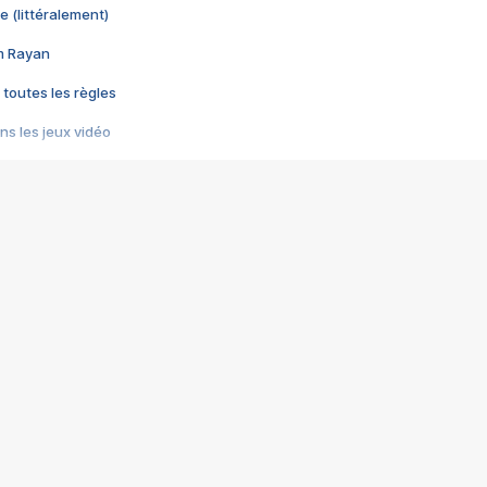
e (littéralement)
im Rayan
 toutes les règles
s les jeux vidéo
us choquant de Rockstar ? - Le scandale BULLY
e plus moche de Steam
du RÊVE tourne au CAUCHEMAR
pendant 8 heures
it… à tort
umiliés par un jeu vidéo
ire - Final Fantasy 8
ti un empire - Age of Empires
story DOFUS