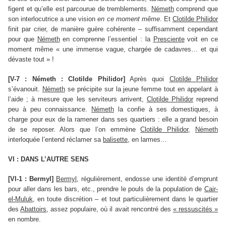
figent et qu’elle est parcourue de tremblements.
Németh
comprend que
son interlocutrice a une vision
en ce moment même
. Et
Clotilde Philidor
finit par crier, de manière guère cohérente – suffisamment cependant
pour que
Németh
en comprenne l’essentiel : la
Presciente
voit en ce
moment même « une immense vague, chargée de cadavres… et qui
dévaste tout » !
[V-7 : Németh : Clotilde Philidor]
Après quoi
Clotilde Philidor
s’évanouit.
Németh
se précipite sur la jeune femme tout en appelant à
l’aide ; à mesure que les serviteurs arrivent,
Clotilde Philidor
reprend
peu à peu connaissance.
Németh
la confie à ses domestiques, à
charge pour eux de la ramener dans ses quartiers : elle a grand besoin
de se reposer. Alors que l’on emmène
Clotilde Philidor
,
Németh
interloquée l’entend réclamer sa
balisette
, en larmes…
VI : DANS L’AUTRE SENS
[VI-1 : Bermyl]
Bermyl
, régulièrement, endosse une identité d’emprunt
pour aller dans les bars, etc., prendre le pouls de la population de
Cair-
el-Muluk
, en toute discrétion – et tout particulièrement dans le quartier
des
Abattoirs
, assez populaire, où il avait rencontré des
« ressuscités »
en nombre.