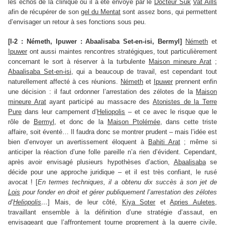
les échos de la clinique où il a été envoyé par le
Docteur Suk
Vat Aills
afin de récupérer de son
gel du Mentat
sont assez bons, qui permettent
d’envisager un retour à ses fonctions sous peu.
[I-2 : Németh, Ipuwer : Abaalisaba Set-en-isi, Bermyl]
Németh
et
Ipuwer
ont aussi maintes rencontres stratégiques, tout particulièrement
concernant le sort à réserver à la turbulente
Maison mineure Arat
;
Abaalisaba Set-en-isi
, qui a beaucoup de travail, est cependant tout
naturellement affecté à ces réunions.
Németh
et
Ipuwer
prennent enfin
une décision : il faut ordonner l’arrestation des zélotes de la
Maison
mineure Arat
ayant participé au massacre des
Atonistes de la Terre
Pure
dans leur campement d’
Heliopolis
– et ce avec le risque que le
rôle de
Bermyl
, et donc de la
Maison Ptolémée
, dans cette triste
affaire, soit éventé… Il faudra donc se montrer prudent – mais l’idée est
bien d’envoyer un avertissement éloquent à
Bahiti Arat
; même si
anticiper la réaction d’une folle pareille n’a rien d’évident. Cependant,
après avoir envisagé plusieurs hypothèses d’action,
Abaalisaba
se
décide pour une approche juridique – et il est très confiant, le rusé
avocat ! [
En termes techniques, il a obtenu dix succès à son jet de
Lois
pour fonder en droit et gérer publiquement l’arrestation des zélotes
d’
Heliopolis
…
] Mais, de leur côté,
Kiya Soter
et
Apries Auletes
,
travaillant ensemble à la définition d’une stratégie d’assaut, en
envisageant que l’affrontement tourne proprement à la guerre civile,