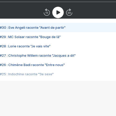
#30 : Eve Angeli raconte "Avant de partir"
#29 : MC Solaar raconte "Bouge de là"
28 : Lorie raconte "Je vais vite"
#27 : Christophe Willem raconte "Jacques a dit"
#26 : Chimène Badi raconte "Entre nous"
#25 : Indochine raconte "3e sexe"
#24 : Zaho raconte "C'est chelou"
#23 : Patrick Bruel raconte "Au café des délices"
#22 : Kyo raconte "Le chemin"
#21 : Nolwenn Leroy raconte "Cassé"