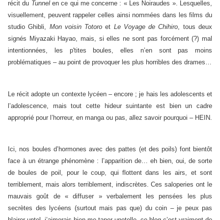
récit du
Tunnel
en ce qui me concerne : « Les Noiraudes ». Lesquelles,
visuellement, peuvent rappeler celles ainsi nommées dans les films du
studio Ghibli,
Mon voisin Totoro
et
Le Voyage de Chihiro
, tous deux
signés Miyazaki Hayao, mais, si elles ne sont pas forcément (?) mal
intentionnées, les p'tites boules, elles n’en sont pas moins
problématiques – au point de provoquer les plus horribles des drames…
Le récit adopte un contexte lycéen – encore ; je hais les adolescents et
l’adolescence, mais tout cette hideur suintante est bien un cadre
approprié pour l’horreur, en manga ou pas, allez savoir pourquoi – HEIN.
Ici, nos boules d’hormones avec des pattes (et des poils) font bientôt
face à un étrange phénomène : l’apparition de… eh bien, oui, de sorte
de boules de poil, pour le coup, qui flottent dans les airs, et sont
terriblement, mais alors terriblement, indiscrètes. Ces saloperies ont le
mauvais goût de « diffuser » verbalement les pensées les plus
secrètes des lycéens (surtout mais pas que) du coin – je peux pas
blairer untel, j’aimerais bien me taper unetelle, ce blog c’est vraiment de