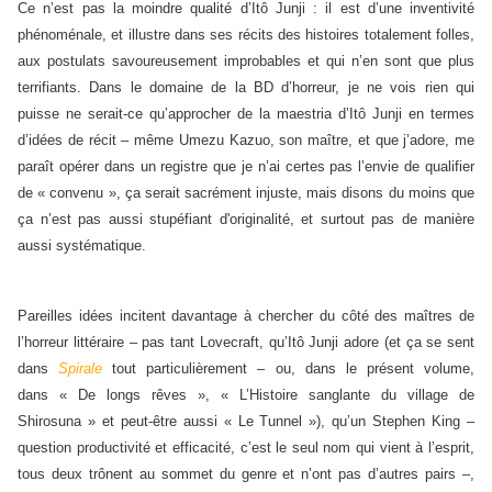
Ce n’est pas la moindre qualité d’Itô Junji : il est d’une inventivité
phénoménale, et illustre dans ses récits des histoires totalement folles,
aux postulats savoureusement improbables et qui n’en sont que plus
terrifiants. Dans le domaine de la BD d’horreur, je ne vois rien qui
puisse ne serait-ce qu’approcher de la maestria d’Itô Junji en termes
d’idées de récit – même Umezu Kazuo, son maître, et que j’adore, me
paraît opérer dans un registre que je n’ai certes pas l’envie de qualifier
de « convenu », ça serait sacrément injuste, mais disons du moins que
ça n’est pas aussi stupéfiant d'originalité, et surtout pas de manière
aussi systématique.
Pareilles idées incitent davantage à chercher du côté des maîtres de
l’horreur littéraire – pas tant Lovecraft, qu’Itô Junji adore (et ça se sent
dans
Spirale
tout particulièrement – ou, dans le présent volume,
dans « De longs rêves », « L’Histoire sanglante du village de
Shirosuna » et peut-être aussi « Le Tunnel »), qu’un Stephen King –
question productivité et efficacité, c’est le seul nom qui vient à l’esprit,
tous deux trônent au sommet du genre et n’ont pas d’autres pairs –,