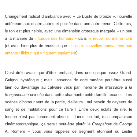
Changement radical d’ambiance avec « Le Buste de bronze », nouvelle
antérieure aux quatre autres et publiée dans une autre revue. Cette fois,
le ton est plus risible, avec une dimension grotesque marquée – un peu
à la manière du
« Cirque des horreurs »
dans
le recueil du même nom
(et avec bien plus de réussite que
les deux nouvelles consacrées aux
enfants Hikizuri qui y figurent également
).
C’est drôle avant que d’être terrifiant, dans une optique assez Grand-
Guignol hystérique ; mais l’absence de gore ramène peut-être aussi
bien ou davantage au calvaire vécu par l’héroïne de
Massacre à la
tronçonneuse
coincée dans cette charmante petite famille texane… Les
scènes d’horreur sont de la partie, d'ailleurs : nul besoin de geysers de
sang et de mutilations pour ce faire ! Entre deux éclats de rire, le
frisson n’est pas forcément absent… Tiens, en fait, ma comparaison
cinématographique, ça serait peut-être plutôt le
Creepshow
de George
A. Romero – vous vous rappelez ce segment étonnant où Leslie