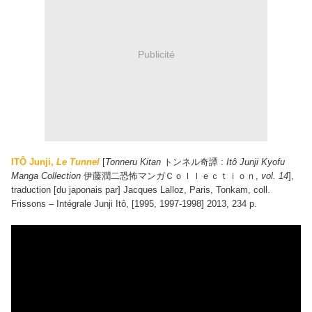
Publicité
ITÔ Junji,
Le Tunnel
[
Tonneru Kitan
トンネル奇譚
:
Itô Junji Kyofu
Manga Collection
伊藤潤二恐怖マンガＣｏｌｌｅｃｔｉｏｎ
,
vol. 14
],
traduction [du japonais par] Jacques Lalloz, Paris, Tonkam, coll.
Frissons – Intégrale Junji Itô, [1995, 1997-1998] 2013, 234 p.