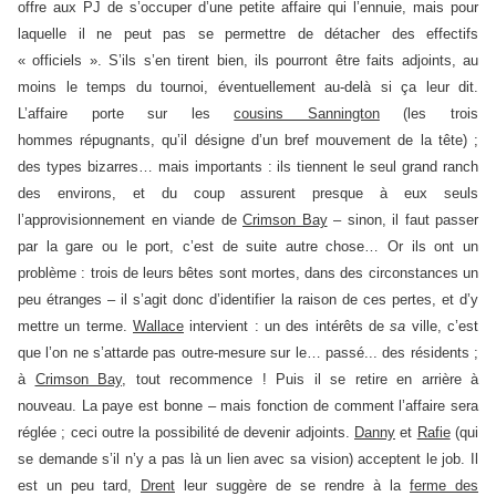
offre aux PJ de s’occuper d’une petite affaire qui l’ennuie, mais pour
laquelle il ne peut pas se permettre de détacher des effectifs
« officiels ». S’ils s’en tirent bien, ils pourront être faits adjoints, au
moins le temps du tournoi, éventuellement au-delà si ça leur dit.
L’affaire porte sur les
cousins Sannington
(les trois
hommes répugnants, qu’il désigne d’un bref mouvement de la tête) ;
des types bizarres… mais importants : ils tiennent le seul grand ranch
des environs, et du coup assurent presque à eux seuls
l’approvisionnement en viande de
Crimson Bay
– sinon, il faut passer
par la gare ou le port, c’est de suite autre chose… Or ils ont un
problème : trois de leurs bêtes sont mortes, dans des circonstances un
peu étranges – il s’agit donc d’identifier la raison de ces pertes, et d’y
mettre un terme.
Wallace
intervient : un des intérêts de
sa
ville, c’est
que l’on ne s’attarde pas outre-mesure sur le… passé... des résidents ;
à
Crimson Bay
, tout recommence ! Puis il se retire en arrière à
nouveau. La paye est bonne – mais fonction de comment l’affaire sera
réglée ; ceci outre la possibilité de devenir adjoints.
Danny
et
Rafie
(qui
se demande s’il n’y a pas là un lien avec sa vision) acceptent le job. Il
est un peu tard,
Drent
leur suggère de se rendre à la
ferme des