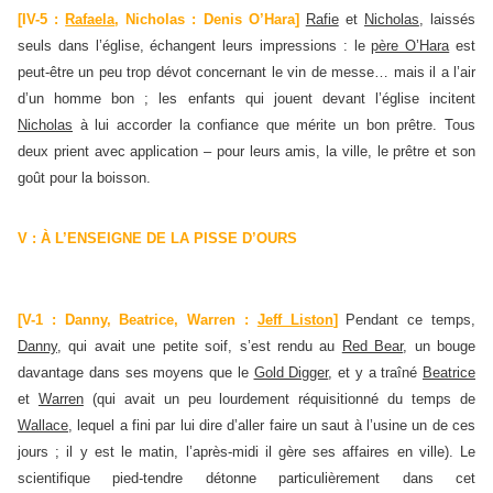
[IV-5 :
Rafaela
, Nicholas : Denis O’Hara
]
Rafie
et
Nicholas
, laissés
seuls dans l’église, échangent leurs impressions : le
père O’Hara
est
peut-être un peu trop dévot concernant le vin de messe… mais il a l’air
d’un homme bon ; les enfants qui jouent devant l’église incitent
Nicholas
à lui accorder la confiance que mérite un bon prêtre. Tous
deux prient avec application – pour leurs amis, la ville, le prêtre et son
goût pour la boisson.
V : À L’ENSEIGNE DE LA PISSE D’OURS
[V-1 : Danny, Beatrice, Warren :
Jeff Liston
]
Pendant ce temps,
Danny
, qui avait une petite soif, s’est rendu au
Red Bear
, un bouge
davantage dans ses moyens que le
Gold Digger
, et y a traîné
Beatrice
et
Warren
(qui avait un peu lourdement réquisitionné du temps de
Wallace
, lequel a fini par lui dire d’aller faire un saut à l’usine un de ces
jours ; il y est le matin, l’après-midi il gère ses affaires en ville). Le
scientifique pied-tendre détonne particulièrement dans cet