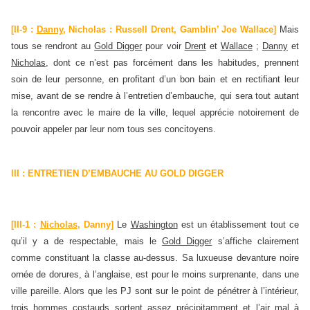
[II-9 :
Danny
, Nicholas : Russell Drent, Gamblin’ Joe Wallace]
Mais
tous se rendront au
Gold Digger
pour voir
Drent
et
Wallace
;
Danny
et
Nicholas
, dont ce n’est pas forcément dans les habitudes, prennent
soin de leur personne, en profitant d’un bon bain et en rectifiant leur
mise, avant de se rendre à l’entretien d’embauche, qui sera tout autant
la rencontre avec le maire de la ville, lequel apprécie notoirement de
pouvoir appeler par leur nom tous ses concitoyens.
III : ENTRETIEN D’EMBAUCHE AU GOLD DIGGER
[III-1 :
Nicholas
, Danny]
Le
Washington
est un établissement tout ce
qu’il y a de respectable, mais le
Gold Digger
s’affiche clairement
comme constituant la classe au-dessus. Sa luxueuse devanture noire
ornée de dorures, à l’anglaise, est pour le moins surprenante, dans une
ville pareille. Alors que les PJ sont sur le point de pénétrer à l’intérieur,
trois hommes costauds sortent assez précipitamment et l’air mal à