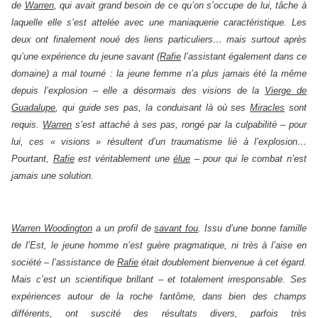
de
Warren
, qui avait grand besoin de ce qu’on s’occupe de lui, tâche à
laquelle elle s’est attelée avec une maniaquerie caractéristique. Les
deux ont finalement noué des liens particuliers… mais surtout après
qu’une expérience du jeune savant (
Rafie
l’assistant également dans ce
domaine) a mal tourné : la jeune femme n’a plus jamais été la même
depuis l’explosion – elle a désormais des visions de la
Vierge de
Guadalupe
, qui guide ses pas, la conduisant là où ses
Miracles
sont
requis.
Warren
s’est attaché à ses pas, rongé par la culpabilité – pour
lui, ces « visions » résultent d’un traumatisme lié à l’explosion…
Pourtant,
Rafie
est véritablement une
élue
– pour qui le combat n’est
jamais une solution.
Warren Woodington
a un profil de
savant fou
. Issu d’une bonne famille
de l’Est, le jeune homme n’est guère pragmatique, ni très à l’aise en
société – l’assistance de
Rafie
était doublement bienvenue à cet égard.
Mais c’est un scientifique brillant – et totalement irresponsable. Ses
expériences autour de la roche fantôme, dans bien des champs
différents, ont suscité des résultats divers, parfois très