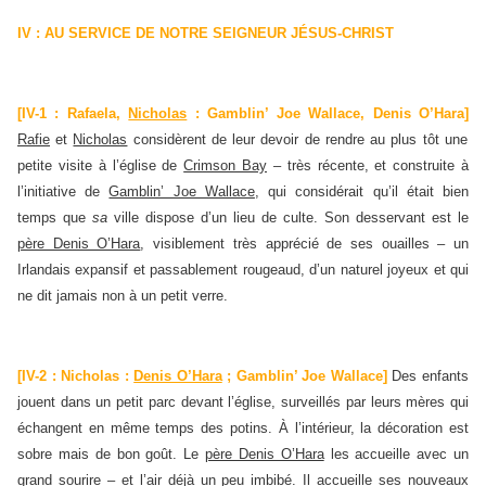
IV : AU SERVICE DE NOTRE SEIGNEUR JÉSUS-CHRIST
[IV-1 : Rafaela,
Nicholas
: Gamblin’ Joe Wallace, Denis O’Hara]
Rafie
et
Nicholas
considèrent de leur devoir de rendre au plus tôt une
petite visite à l’église de
Crimson Bay
– très récente, et construite à
l’initiative de
Gamblin’ Joe Wallace
, qui considérait qu’il était bien
temps que
sa
ville dispose d’un lieu de culte. Son desservant est le
père Denis O’Hara
, visiblement très apprécié de ses ouailles – un
Irlandais expansif et passablement rougeaud, d’un naturel joyeux et qui
ne dit jamais non à un petit verre.
[IV-2 : Nicholas :
Denis O’Hara
; Gamblin’ Joe Wallace]
Des enfants
jouent dans un petit parc devant l’église, surveillés par leurs mères qui
échangent en même temps des potins. À l’intérieur, la décoration est
sobre mais de bon goût. Le
père Denis O’Hara
les accueille avec un
grand sourire – et l’air déjà un peu imbibé. Il accueille ses nouveaux