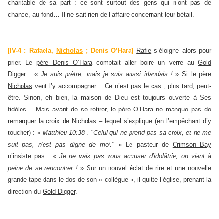
charitable de sa part : ce sont surtout des gens qui n’ont pas de
chance, au fond… Il ne sait rien de l’affaire concernant leur bétail.
[IV-4 : Rafaela,
Nicholas
; Denis O’Hara]
Rafie
s’éloigne alors pour
prier. Le
père Denis O’Hara
comptait aller boire un verre au
Gold
Digger
: «
Je suis prêtre, mais je suis aussi irlandais !
» Si le
père
Nicholas
veut l’y accompagner… Ce n’est pas le cas ; plus tard, peut-
être. Sinon, eh bien, la maison de Dieu est toujours ouverte à Ses
fidèles… Mais avant de se retirer, le
père O’Hara
ne manque pas de
remarquer la croix de
Nicholas
– lequel s’explique (en l’empêchant d’y
toucher) : «
Matthieu 10:38 : "Celui qui ne prend pas sa croix, et ne me
suit pas, n'est pas digne de moi."
» Le pasteur de
Crimson Bay
n’insiste pas : «
Je ne vais pas vous accuser d’idolâtrie, on vient à
peine de se rencontrer !
» Sur un nouvel éclat de rire et une nouvelle
grande tape dans le dos de son « collègue », il quitte l’église, prenant la
direction du
Gold Digger
.