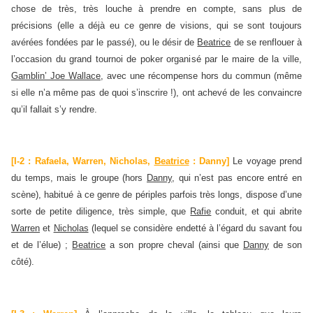
chose de très, très louche à prendre en compte, sans plus de
précisions (elle a déjà eu ce genre de visions, qui se sont toujours
avérées fondées par le passé), ou le désir de
Beatrice
de se renflouer à
l’occasion du grand tournoi de poker organisé par le maire de la ville,
Gamblin’ Joe Wallace
, avec une récompense hors du commun (même
si elle n’a même pas de quoi s’inscrire !), ont achevé de les convaincre
qu’il fallait s’y rendre.
[I-2 : Rafaela, Warren, Nicholas,
Beatrice
: Danny]
Le voyage prend
du temps, mais le groupe (hors
Danny
, qui n’est pas encore entré en
scène), habitué à ce genre de périples parfois très longs, dispose d’une
sorte de petite diligence, très simple, que
Rafie
conduit, et qui abrite
Warren
et
Nicholas
(lequel se considère endetté à l’égard du savant fou
et de l’élue) ;
Beatrice
a son propre cheval (ainsi que
Danny
de son
côté).