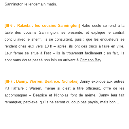
Sannington
le lendemain matin.
[III-6 : Rafaela :
les cousins Sannington
]
Rafie
seule se rend à la
table des
cousins Sannington
, se présente, et explique le contrat
conclu avec le shérif. Ils se consultent, puis : que les enquêteurs se
rendent chez eux vers 10 h – après, ils ont des trucs à faire en ville.
Leur ferme se situe à l’est – ils la trouveront facilement ; en fait, ils
sont sans doute passé non loin en arrivant à
Crimson Bay
.
[III-7 :
Danny
, Warren, Beatrice, Nicholas]
Danny
explique aux autres
PJ l’affaire ;
Warren
, même si c’est à titre officieux, offre de les
accompagner –
Beatrice
et
Nicholas
font de même.
Danny
leur fait
remarquer, perplexe, qu’ils ne seront du coup pas payés, mais bon…