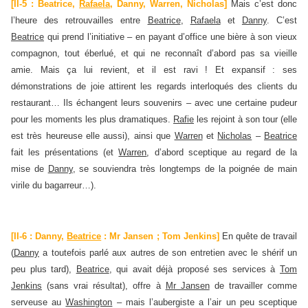
[II-5 : Beatrice,
Rafaela
, Danny, Warren, Nicholas]
Mais c’est donc
l’heure des retrouvailles entre
Beatrice
,
Rafaela
et
Danny
. C’est
Beatrice
qui prend l’initiative – en payant d’office une bière à son vieux
compagnon, tout éberlué, et qui ne reconnaît d’abord pas sa vieille
amie. Mais ça lui revient, et il est ravi ! Et expansif : ses
démonstrations de joie attirent les regards interloqués des clients du
restaurant… Ils échangent leurs souvenirs – avec une certaine pudeur
pour les moments les plus dramatiques.
Rafie
les rejoint à son tour (elle
est très heureuse elle aussi), ainsi que
Warren
et
Nicholas
–
Beatrice
fait les présentations (et
Warren
, d’abord sceptique au regard de la
mise de
Danny
, se souviendra très longtemps de la poignée de main
virile du bagarreur…).
[II-6 : Danny,
Beatrice
: Mr Jansen ; Tom Jenkins]
En quête de travail
(
Danny
a toutefois parlé aux autres de son entretien avec le shérif un
peu plus tard),
Beatrice
, qui avait déjà proposé ses services à
Tom
Jenkins
(sans vrai résultat), offre à
Mr Jansen
de travailler comme
serveuse au
Washington
– mais l’aubergiste a l’air un peu sceptique