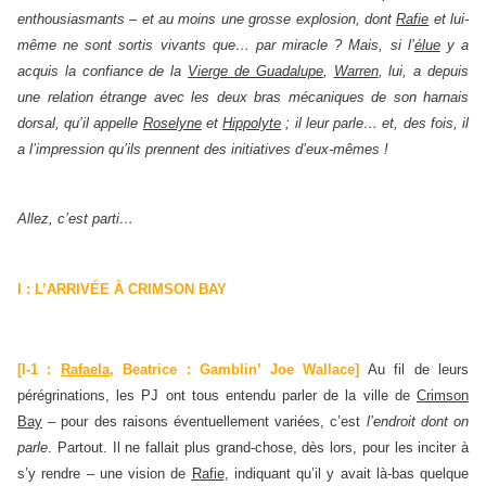
enthousiasmants – et au moins une grosse explosion, dont
Rafie
et lui-
même ne sont sortis vivants que… par miracle ? Mais, si l’
élue
y a
acquis la confiance de la
Vierge de Guadalupe
,
Warren
, lui, a depuis
une relation étrange avec les deux bras mécaniques de son harnais
dorsal, qu’il appelle
Roselyne
et
Hippolyte
; il leur parle… et, des fois, il
a l’impression qu’ils prennent des initiatives d’eux-mêmes !
Allez, c’est parti…
I : L’ARRIVÉE À CRIMSON BAY
[I-1 :
Rafaela
, Beatrice : Gamblin’ Joe Wallace]
Au fil de leurs
pérégrinations, les PJ ont tous entendu parler de la ville de
Crimson
Bay
– pour des raisons éventuellement variées, c’est
l’endroit dont on
parle
. Partout. Il ne fallait plus grand-chose, dès lors, pour les inciter à
s’y rendre – une vision de
Rafie
, indiquant qu’il y avait là-bas quelque