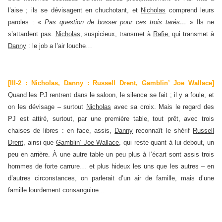
l’aise ; ils se dévisagent en chuchotant, et
Nicholas
comprend leurs
paroles : «
Pas question de bosser pour ces trois tarés…
» Ils ne
s’attardent pas.
Nicholas
, suspicieux, transmet à
Rafie
, qui transmet à
Danny
: le job a l’air louche…
[III-2 : Nicholas, Danny : Russell Drent, Gamblin’ Joe Wallace]
Quand les PJ rentrent dans le saloon, le silence se fait ; il y a foule, et
on les dévisage – surtout
Nicholas
avec sa croix. Mais le regard des
PJ est attiré, surtout, par une première table, tout prêt, avec trois
chaises de libres : en face, assis,
Danny
reconnaît le shérif
Russell
Drent
, ainsi que
Gamblin’ Joe Wallace
, qui reste quant à lui debout, un
peu en arrière. À une autre table un peu plus à l’écart sont assis trois
hommes de forte carrure… et plus hideux les uns que les autres – en
d’autres circonstances, on parlerait d’un air de famille, mais d’une
famille lourdement consanguine…