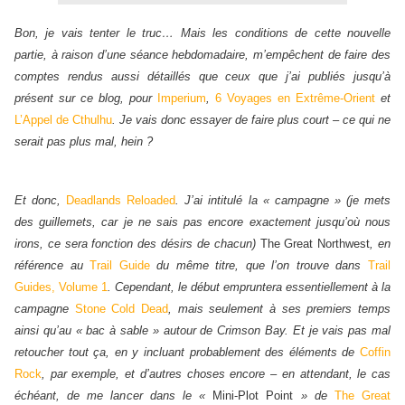
Bon, je vais tenter le truc… Mais les conditions de cette nouvelle
partie, à raison d’une séance hebdomadaire, m’empêchent de faire des
comptes rendus aussi détaillés que ceux que j’ai publiés jusqu’à
présent sur ce blog, pour
Imperium
,
6 Voyages en Extrême-Orient
et
L’Appel de Cthulhu
. Je vais donc essayer de faire plus court – ce qui ne
serait pas plus mal, hein ?
Et donc,
Deadlands Reloaded
. J’ai intitulé la « campagne » (je mets
des guillemets, car je ne sais pas encore exactement jusqu’où nous
irons, ce sera fonction des désirs de chacun)
The Great Northwest
, en
référence au
Trail Guide
du même titre, que l’on trouve dans
Trail
Guides, Volume 1
. Cependant, le début empruntera essentiellement à la
campagne
Stone Cold Dead
, mais seulement à ses premiers temps
ainsi qu’au « bac à sable » autour de Crimson Bay. Et je vais pas mal
retoucher tout ça, en y incluant probablement des éléments de
Coffin
Rock
, par exemple, et d’autres choses encore – en attendant, le cas
échéant, de me lancer dans le «
Mini-Plot Point
» de
The Great