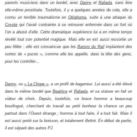
parents musiciens dans un bordel, avec
Danny
et
Rafaela
, sans être
elle-même prostituée. Toutefois, il y a quelques années de cela, elle a
connu un terrible traumatisme en
Oklahoma
, suite à une attaque du
Coyote
qui l’avait contrainte à se retrouver enfermée dans un fort où
l’on a abusé d’elle. Cette dramatique expérience lui a en même temps
révélé tout son potentiel magique. Mais elle en est aussi ressortie un
peu fêlée : elle est convaincue que les
Barons du Rail
implantent des
sortes de « puces », comme elle les appelle, dans la tête des gens,
pour les contrôler…
Danny
, ou
« La Chope »
, a un profil de bagarreur. Lui aussi a été élevé
dans le même bordel que
Beatrice
et
Rafaela
, et sa stature en fait un
videur de choix. Depuis, toutefois, ce brave homme a beaucoup
bourlingué, cherchant du travail au petit bonheur la chance un peu
partout dans l’Ouest étrange ; homme à tout faire, il a tout fait. Mais il
est aussi porté sur la boisson, et totalement illettré. En début de partie,
il est séparé des autres PJ.