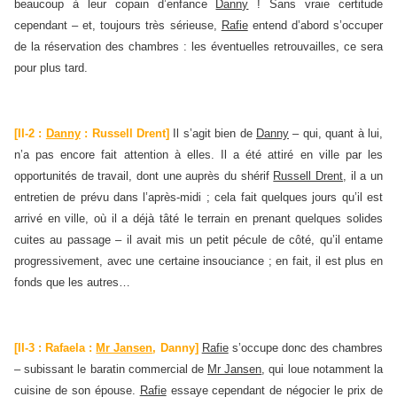
beaucoup à leur copain d’enfance
Danny
! Sans vraie certitude
cependant – et, toujours très sérieuse,
Rafie
entend d’abord s’occuper
de la réservation des chambres : les éventuelles retrouvailles, ce sera
pour plus tard.
[II-2 :
Danny
: Russell Drent]
Il s’agit bien de
Danny
– qui, quant à lui,
n’a pas encore fait attention à elles. Il a été attiré en ville par les
opportunités de travail, dont une auprès du shérif
Russell Drent
, il a un
entretien de prévu dans l’après-midi ; cela fait quelques jours qu’il est
arrivé en ville, où il a déjà tâté le terrain en prenant quelques solides
cuites au passage – il avait mis un petit pécule de côté, qu’il entame
progressivement, avec une certaine insouciance ; en fait, il est plus en
fonds que les autres…
[II-3 : Rafaela :
Mr Jansen
, Danny]
Rafie
s’occupe donc des chambres
– subissant le baratin commercial de
Mr Jansen
, qui loue notamment la
cuisine de son épouse.
Rafie
essaye cependant de négocier le prix de