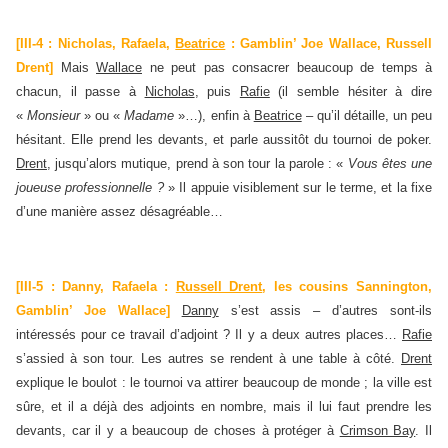
[III-4 : Nicholas, Rafaela,
Beatrice
: Gamblin’ Joe Wallace, Russell
Drent]
Mais
Wallace
ne peut pas consacrer beaucoup de temps à
chacun, il passe à
Nicholas
, puis
Rafie
(il semble hésiter à dire
«
Monsieur
» ou «
Madame
»…), enfin à
Beatrice
– qu’il détaille, un peu
hésitant. Elle prend les devants, et parle aussitôt du tournoi de poker.
Drent
, jusqu’alors mutique, prend à son tour la parole : «
Vous êtes une
joueuse professionnelle ?
» Il appuie visiblement sur le terme, et la fixe
d’une manière assez désagréable…
[III-5 : Danny, Rafaela :
Russell Drent
, les cousins Sannington,
Gamblin’ Joe Wallace]
Danny
s’est assis – d’autres sont-ils
intéressés pour ce travail d’adjoint ? Il y a deux autres places…
Rafie
s’assied à son tour. Les autres se rendent à une table à côté.
Drent
explique le boulot : le tournoi va attirer beaucoup de monde ; la ville est
sûre, et il a déjà des adjoints en nombre, mais il lui faut prendre les
devants, car il y a beaucoup de choses à protéger à
Crimson Bay
. Il