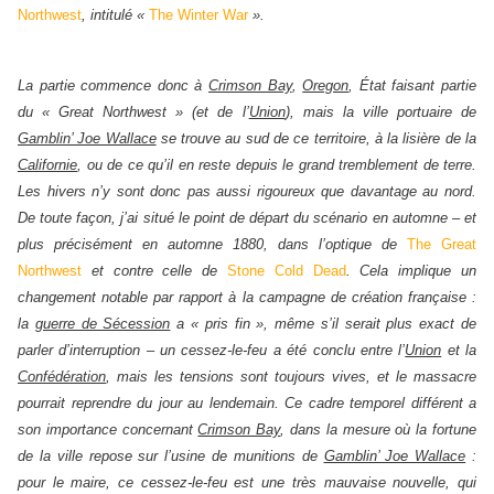
Northwest
, intitulé «
The Winter War
».
La partie commence donc à
Crimson Bay
,
Oregon
, État faisant partie
du « Great Northwest » (et de l’
Union
), mais la ville portuaire de
Gamblin’ Joe Wallace
se trouve au sud de ce territoire, à la lisière de la
Californie
, ou de ce qu’il en reste depuis le grand tremblement de terre.
Les hivers n’y sont donc pas aussi rigoureux que davantage au nord.
De toute façon, j’ai situé le point de départ du scénario en automne – et
plus précisément en automne 1880, dans l’optique de
The Great
Northwest
et contre celle de
Stone Cold Dead
. Cela implique un
changement notable par rapport à la campagne de création française :
la
guerre de Sécession
a « pris fin », même s’il serait plus exact de
parler d’interruption – un cessez-le-feu a été conclu entre l’
Union
et la
Confédération
, mais les tensions sont toujours vives, et le massacre
pourrait reprendre du jour au lendemain. Ce cadre temporel différent a
son importance concernant
Crimson Bay
, dans la mesure où la fortune
de la ville repose sur l’usine de munitions de
Gamblin’ Joe Wallace
:
pour le maire, ce cessez-le-feu est une très mauvaise nouvelle, qui