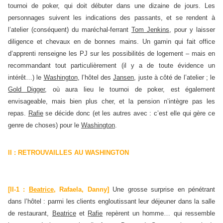
tournoi de poker, qui doit débuter dans une dizaine de jours. Les
personnages suivent les indications des passants, et se rendent à
l’atelier (conséquent) du maréchal-ferrant
Tom Jenkins
, pour y laisser
diligence et chevaux en de bonnes mains. Un gamin qui fait office
d’apprenti renseigne les PJ sur les possibilités de logement – mais en
recommandant tout particulièrement (il y a de toute évidence un
intérêt…) le
Washington
, l’hôtel des
Jansen
, juste à côté de l’atelier ; le
Gold Digger
, où aura lieu le tournoi de poker, est également
envisageable, mais bien plus cher, et la pension n’intègre pas les
repas.
Rafie
se décide donc (et les autres avec : c’est elle qui gère ce
genre de choses) pour le
Washington
.
II : RETROUVAILLES AU WASHINGTON
[II-1 :
Beatrice
, Rafaela, Danny]
Une grosse surprise en pénétrant
dans l’hôtel : parmi les clients engloutissant leur déjeuner dans la salle
de restaurant,
Beatrice
et
Rafie
repèrent un homme… qui ressemble