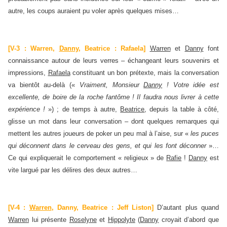
autre, les coups auraient pu voler après quelques mises…
[V-3 : Warren,
Danny
, Beatrice : Rafaela]
Warren
et
Danny
font
connaissance autour de leurs verres – échangeant leurs souvenirs et
impressions,
Rafaela
constituant un bon prétexte, mais la conversation
va bientôt au-delà («
Vraiment, Monsieur
Danny
! Votre idée est
excellente, de boire de la roche fantôme ! Il faudra nous livrer à cette
expérience !
») ; de temps à autre,
Beatrice
, depuis la table à côté,
glisse un mot dans leur conversation – dont quelques remarques qui
mettent les autres joueurs de poker un peu mal à l’aise, sur «
les puces
qui déconnent dans le cerveau des gens, et qui les font déconner
»…
Ce qui expliquerait le comportement « religieux » de
Rafie
!
Danny
est
vite largué par les délires des deux autres…
[V-4 :
Warren
, Danny, Beatrice : Jeff Liston]
D’autant plus quand
Warren
lui présente
Roselyne
et
Hippolyte
(
Danny
croyait d’abord que