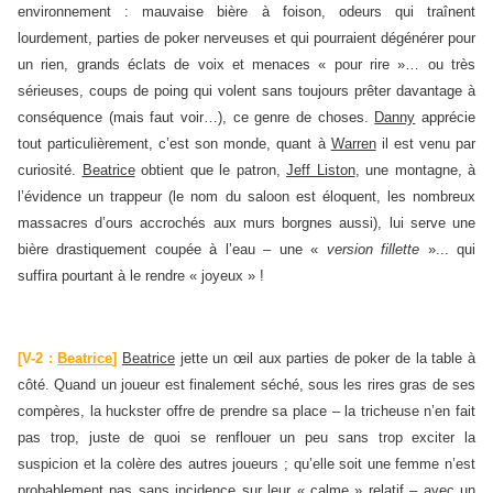
environnement : mauvaise bière à foison, odeurs qui traînent
lourdement, parties de poker nerveuses et qui pourraient dégénérer pour
un rien, grands éclats de voix et menaces « pour rire »… ou très
sérieuses, coups de poing qui volent sans toujours prêter davantage à
conséquence (mais faut voir…), ce genre de choses.
Danny
apprécie
tout particulièrement, c’est son monde, quant à
Warren
il est venu par
curiosité.
Beatrice
obtient que le patron,
Jeff Liston
, une montagne, à
l’évidence un trappeur (le nom du saloon est éloquent, les nombreux
massacres d’ours accrochés aux murs borgnes aussi), lui serve une
bière drastiquement coupée à l’eau – une «
version fillette
»... qui
suffira pourtant à le rendre « joyeux » !
[V-2 :
Beatrice
]
Beatrice
jette un œil aux parties de poker de la table à
côté. Quand un joueur est finalement séché, sous les rires gras de ses
compères, la huckster offre de prendre sa place – la tricheuse n’en fait
pas trop, juste de quoi se renflouer un peu sans trop exciter la
suspicion et la colère des autres joueurs ; qu’elle soit une femme n’est
probablement pas sans incidence sur leur « calme » relatif – avec un