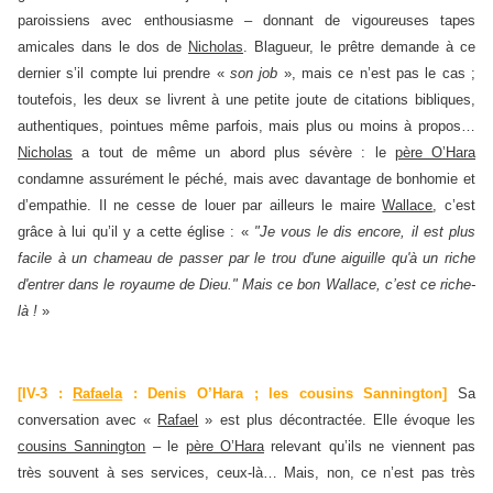
paroissiens avec enthousiasme – donnant de vigoureuses tapes
amicales dans le dos de
Nicholas
. Blagueur, le prêtre demande à ce
dernier s’il compte lui prendre «
son job
», mais ce n’est pas le cas ;
toutefois, les deux se livrent à une petite joute de citations bibliques,
authentiques, pointues même parfois, mais plus ou moins à propos…
Nicholas
a tout de même un abord plus sévère : le
père O’Hara
condamne assurément le péché, mais avec davantage de bonhomie et
d’empathie. Il ne cesse de louer par ailleurs le maire
Wallace
, c’est
grâce à lui qu’il y a cette église : «
"Je vous le dis encore, il est plus
facile à un chameau de passer par le trou d'une aiguille qu'à un riche
d'entrer dans le royaume de Dieu." Mais ce bon Wallace, c’est ce riche-
là !
»
[IV-3 :
Rafaela
: Denis O’Hara ; les cousins Sannington]
Sa
conversation avec «
Rafael
» est plus décontractée. Elle évoque les
cousins Sannington
– le
père O’Hara
relevant qu’ils ne viennent pas
très souvent à ses services, ceux-là… Mais, non, ce n’est pas très