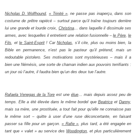
Nicholas D. Wolfhound
,
« Trinité »
, ne passe pas inaperçu, dans son
costume de prêtre rapiécé – surtout parce qu’il traîne toujours derrière
lui une grande et lourde croix,
Christina
… dans laquelle il dissimule ses
armes, avec lesquelles il entretient une relation fusionnelle –
le Père
,
le
Fils
, et
le Saint-Esprit
! Car
Nicholas
, s’il cite, plus ou moins bien, la
Bible en permanence, n’est pas le pasteur qu’il prétend, mais un
redoutable pistolero. Ses motivations sont mystérieuses – mais il a
bien une Némésis, une sorte de chaman indien aux pouvoirs terrifiants :
un jour où l’autre, il faudra bien qu’un des deux tue l’autre.
Rafaela Venegas de la Tore
est une
élue
… mais depuis assez peu de
temps. Elle a été élevée dans le même bordel que
Beatrice
et
Danny
,
mais sa mère, une prostituée, a tout fait pour qu’elle ne connaisse pas
le même sort – quitte à user d’une ruse déconcertante, en faisant
passer sa fille pour un garçon.
« Rafie »
, plus tard, a été engagée en
tant que « valet » au service des
Woodington
, et plus particulièrement