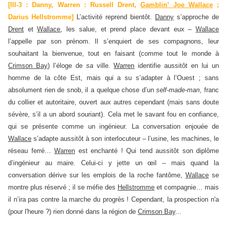
[III-3 : Danny, Warren : Russell Drent,
Gamblin’ Joe Wallace
;
Darius Hellstromme]
L’activité reprend bientôt.
Danny
s’approche de
Drent
et
Wallace
, les salue, et prend place devant eux –
Wallace
l’appelle par son prénom. Il s’enquiert de ses compagnons, leur
souhaitant la bienvenue, tout en faisant (comme tout le monde à
Crimson Bay
) l’éloge de
sa
ville.
Warren
identifie aussitôt en lui un
homme de la côte Est, mais qui a su s’adapter à l’Ouest ; sans
absolument rien de snob, il a quelque chose d’un
self-made-man
, franc
du collier et autoritaire, ouvert aux autres cependant (mais sans doute
sévère, s’il a un abord souriant). Cela met le savant fou en confiance,
qui se présente comme un ingénieur. La conversation enjouée de
Wallace
s’adapte aussitôt à son interlocuteur – l’usine, les machines, le
réseau ferré…
Warren
est enchanté ! Qui tend aussitôt son diplôme
d’ingénieur au maire. Celui-ci y jette un œil – mais quand la
conversation dérive sur les emplois de la roche fantôme,
Wallace
se
montre plus réservé ; il se méfie des
Hellstromme
et compagnie… mais
il n’ira pas contre la marche du progrès ! Cependant, la prospection n'a
(pour l'heure ?) rien donné dans la région de
Crimson Bay
...