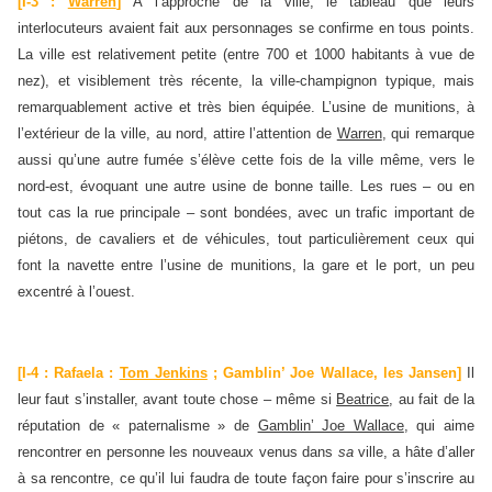
[I-3 :
Warren
]
À l’approche de la ville, le tableau que leurs
interlocuteurs avaient fait aux personnages se confirme en tous points.
La ville est relativement petite (entre 700 et 1000 habitants à vue de
nez), et visiblement très récente, la ville-champignon typique, mais
remarquablement active et très bien équipée. L’usine de munitions, à
l’extérieur de la ville, au nord, attire l’attention de
Warren
, qui remarque
aussi qu’une autre fumée s’élève cette fois de la ville même, vers le
nord-est, évoquant une autre usine de bonne taille. Les rues – ou en
tout cas la rue principale – sont bondées, avec un trafic important de
piétons, de cavaliers et de véhicules, tout particulièrement ceux qui
font la navette entre l’usine de munitions, la gare et le port, un peu
excentré à l’ouest.
[I-4 : Rafaela :
Tom Jenkins
; Gamblin’ Joe Wallace, les Jansen]
Il
leur faut s’installer, avant toute chose – même si
Beatrice
, au fait de la
réputation de « paternalisme » de
Gamblin’ Joe Wallace
, qui aime
rencontrer en personne les nouveaux venus dans
sa
ville, a hâte d’aller
à sa rencontre, ce qu’il lui faudra de toute façon faire pour s’inscrire au