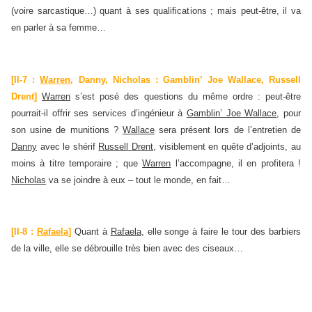
(voire sarcastique…) quant à ses qualifications ; mais peut-être, il va
en parler à sa femme…
[II-7 :
Warren
, Danny, Nicholas : Gamblin’ Joe Wallace, Russell
Drent]
Warren
s’est posé des questions du même ordre : peut-être
pourrait-il offrir ses services d’ingénieur à
Gamblin’ Joe Wallace
, pour
son usine de munitions ?
Wallace
sera présent lors de l’entretien de
Danny
avec le shérif
Russell Drent
, visiblement en quête d’adjoints, au
moins à titre temporaire ; que
Warren
l’accompagne, il en profitera !
Nicholas
va se joindre à eux – tout le monde, en fait…
[II-8 :
Rafael
a
]
Quant à
Rafaela
, elle songe à faire le tour des barbiers
de la ville, elle se débrouille très bien avec des ciseaux…