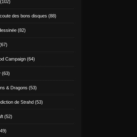
 (102)
coute des bons disques (88)
essinée (82)
(67)
od Campaign (64)
 (63)
ns & Dragons (53)
diction de Strahd (53)
ft (52)
(49)