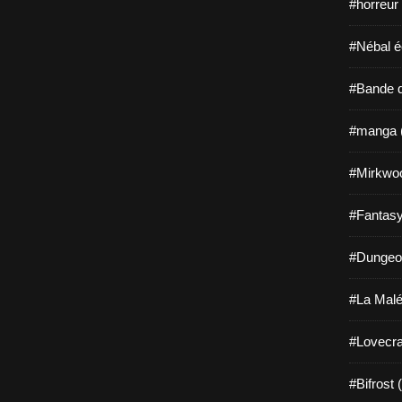
#horreur
#Nébal é
#Bande d
#manga 
#Mirkwo
#Fantasy
#Dungeo
#La Malé
#Lovecra
#Bifrost 