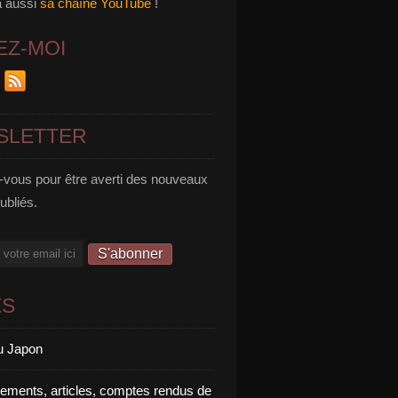
a aussi
sa chaîne YouTube
!
EZ-MOI
SLETTER
vous pour être averti des nouveaux
publiés.
ES
u Japon
rements, articles, comptes rendus de