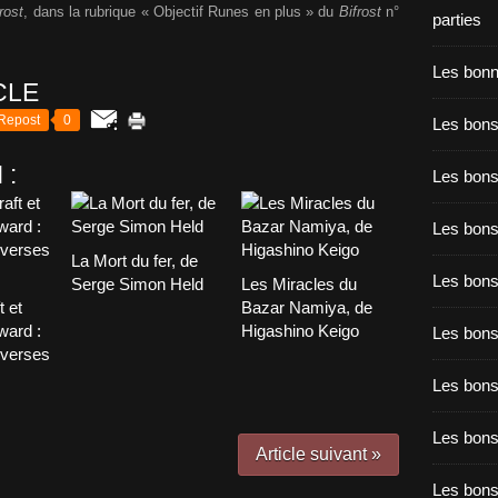
rost
, dans la rubrique « Objectif Runes en plus » du
Bifrost
n°
parties
Les bon
CLE
Repost
0
Les bons
 :
Les bons
Les bons
La Mort du fer, de
Les bons
Serge Simon Held
Les Miracles du
t et
Bazar Namiya, de
ward :
Higashino Keigo
Les bon
overses
Les bon
Les bons
Article suivant »
Les bon