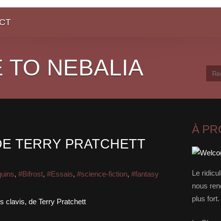
CT
 TO NEBALIA
À P
 DE TERRY PRATCHETT
Le ridicu
quins
,
#Bifrost
,
#Essais
,
#science-fiction
,
#fantasy
nous rend
plus for