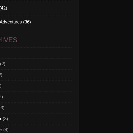
(42)
 Adventures (36)
IVES
(2)
2)
)
2)
(3)
r
(3)
er
(4)