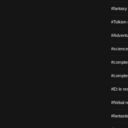
#fantasy
#Tolkien 
#Adventu
#science-
#comptes
#comptes
#Et le re
#Nébal r
#fantasti