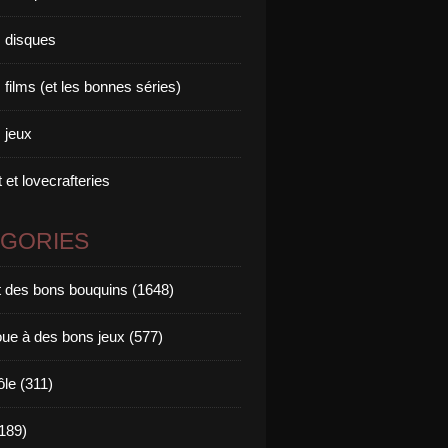
 disques
films (et les bonnes séries)
 jeux
 et lovecrafteries
ÉGORIES
it des bons bouquins (1648)
oue à des bons jeux (577)
ôle (311)
189)