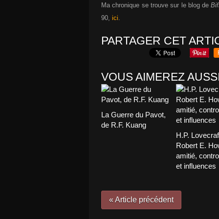
Ma chronique se trouve sur le blog de
Bif
90,
ici
.
PARTAGER CET ARTI
VOUS AIMEREZ AUSSI
La Guerre du Pavot,
de R.F. Kuang
H.P. Lovecraf
Robert E. Ho
amitié, contr
et influences
« Article précédent