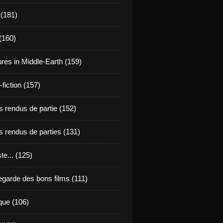
 (181)
(160)
res in Middle-Earth (159)
fiction (157)
 rendus de partie (152)
 rendus de parties (131)
ste... (125)
egarde des bons films (111)
que (106)