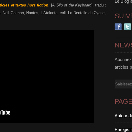
Le Blog 
icles et textes hors fiction
, [
A Slip of the Keyboard
], traduit
de Neil Gaiman, Nantes, L’Atalante, coll. La Dentelle du Cygne,
SUIV
NEW
Abonnez-
articles 
Email
PAG
Autour d
Enregist