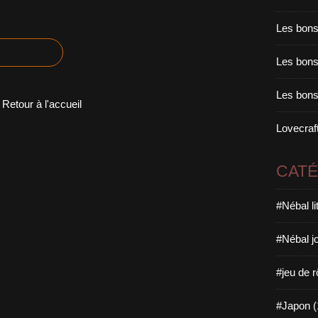
Les bons
Les bons 
Les bons
Retour à l'accueil
Lovecraft
CAT
#Nébal l
#Nébal j
#jeu de r
#Japon (