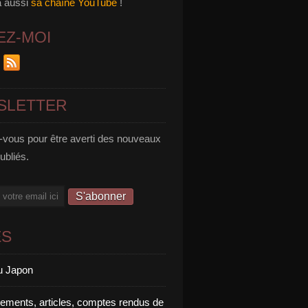
a aussi
sa chaîne YouTube
!
EZ-MOI
SLETTER
vous pour être averti des nouveaux
publiés.
ES
u Japon
rements, articles, comptes rendus de