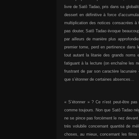
livre de Satô Tadao, pris dans sa globalit
dessert en définitive à force d’accumula
multiplication des notices consacrées à t
pas douter, Satô Tadao évoque beaucoup
par ailleurs de manière plus approfondi
premier tome, perd en pertinence dans le
tout autant la litanie des grands noms 
fatiguant à la lecture (on enchaîne les no
frustrant de par son caractère lacunaire
que s’étonner de certaines absences…
« S’étonner » ? Ce n’est peut-être pas
comme toujours. Non que Satô Tadao négli
ne se pince pas forcément le nez devant 
très volubile concernant quantité de m
choses, au mieux, concernant les films