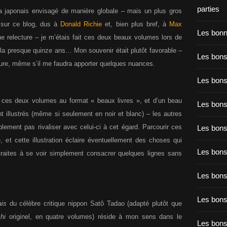
parties
a japonais envisagé de manière globale – mais un plus gros
 sur ce blog, dus à
Donald Richie
et, bien plus bref, à
Max
Les bon
une relecture – je m’étais fait ces deux beaux volumes lors de
la presque quinze ans… Mon souvenir était plutôt favorable –
Les bons
ture, même s’il me faudra apporter quelques nuances.
Les bons
 : ces deux volumes au format « beaux livres », et d’un beau
Les bons
t illustrés (même si seulement en noir et blanc) – les autres
ement pas rivaliser avec celui-ci à cet égard. Parcourir ces
Les bons
 et cette illustration éclaire éventuellement des choses qui
Les bon
traites à se voir simplement consacrer quelques lignes sans
Les bon
Les bons
is
du célèbre critique nippon Satô Tadao (adapté plutôt que
hi
originel, en quatre volumes) réside à mon sens dans le
Les bon