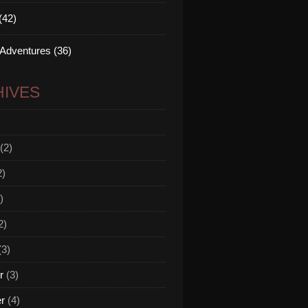
(42)
 Adventures (36)
IVES
(2)
2)
)
2)
(3)
r
(3)
er
(4)