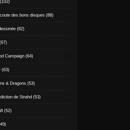
 (102)
coute des bons disques (88)
essinée (82)
(67)
od Campaign (64)
 (63)
ns & Dragons (53)
diction de Strahd (53)
ft (52)
(49)