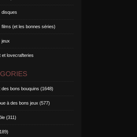
 disques
films (et les bonnes séries)
 jeux
 et lovecrafteries
ÉGORIES
it des bons bouquins (1648)
oue à des bons jeux (577)
ôle (311)
189)