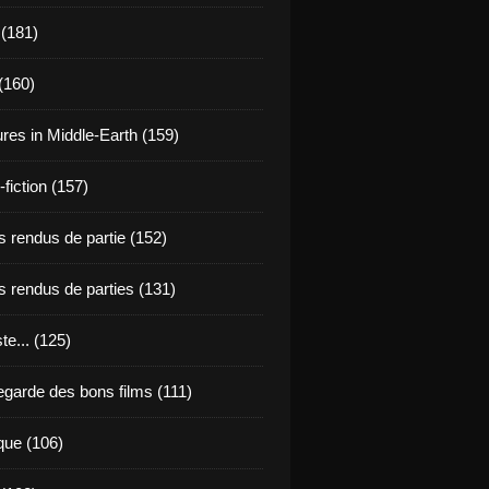
 (181)
(160)
res in Middle-Earth (159)
fiction (157)
 rendus de partie (152)
 rendus de parties (131)
ste... (125)
egarde des bons films (111)
que (106)