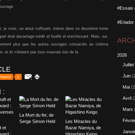
’ouvrage.
#Essais 
#Eriador
et, je crois, un atout suffisant, même dans ce deuxième tome
uel était davantage inédit et fouillé et enrichissant. Mais, oui,
ARCH
blement plus que les autres ouvrages consacrés au cinéma
, et ils n'étaient pas tous mauvais loin de là.
2026
Juillet
CLE
Juin
(
Repost
0
Mai
(2
 :
Avril
(
Mars
La Mort du fer, de
Févrie
Serge Simon Held
Les Miracles du
t et
Bazar Namiya, de
Janvi
ward :
Higashino Keigo