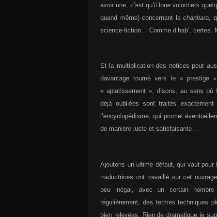
avoir une, c’est qu’il loue volontiers que
quand même) concernant le
chanbara
, 
science-fiction… Comme d’hab’, certes. 
Et la multiplication des notices peut a
davantage tourné vers le « prestige 
« aplatissement », disons, au sens où f
déjà oubliées sont traités exactemen
l’encyclopédisme, qui promet éventuellem
de manière juste et satisfaisante…
Ajoutons un ultime défaut, qui vaut pour 
traductrices ont travaillé sur cet ouvrag
peu inégal, avec un certain nombre 
régulièrement, des termes techniques p
bien relevées. Rien de dramatique je sup