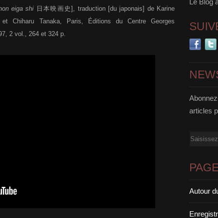
Le Blog 
hon eiga shi
日本映画史
], traduction [du japonais] de Karine
 et Chiharu Tanaka, Paris, Éditions du Centre Georges
SUIV
7, 2 vol., 264 et 324 p.
NEW
Abonnez-
articles 
Email
PAG
Autour d
Enregist