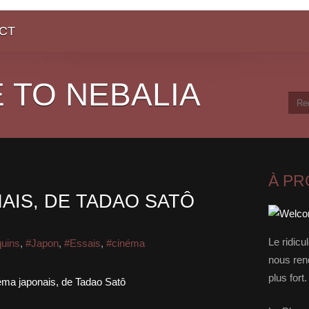
CT
 TO NEBALIA
À P
AIS, DE TADAO SATÔ
Le ridicu
quins
,
#Japon
,
#Essais
,
#cinéma
nous rend
plus for