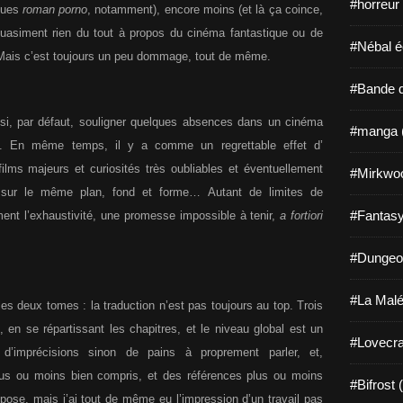
#horreur
lques
roman porno
, notamment), encore moins (et là ça coince,
quasiment rien du tout à propos du cinéma fantastique ou de
#Nébal é
Mais c’est toujours un peu dommage, tout de même.
#Bande d
ussi, par défaut, souligner quelques absences dans un cinéma
#manga 
». En même temps, il y a comme un regrettable effet d’
ilms majeurs et curiosités très oubliables et éventuellement
#Mirkwo
t sur le même plan, fond et forme… Autant de limites de
#Fantasy
ent l’exhaustivité, une promesse impossible à tenir,
a fortiori
#Dungeo
#La Malé
les deux tomes : la traduction n’est pas toujours au top. Trois
e, en se répartissant les chapitres, et le niveau global est un
#Lovecra
d’imprécisions sinon de pains à proprement parler, et,
lus ou moins bien compris, et des références plus ou moins
#Bifrost 
pose, mais j’ai tout de même eu l’impression d’un travail pas