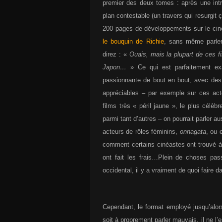
premier des deux tomes : après une intro
plan contestable (un travers qui resurgit
200 pages de développements sur le cin
le bouquin de Richie
, sans même parl
direz : «
Ouais, mais la plupart de ces f
Japon…
» Ce qui est parfaitement exa
passionnante de bout en bout, avec des f
appréciables – par exemple sur ces act
films très « péril jaune », le plus cél
parmi tant d’autres – on pourrait parler 
acteurs de rôles féminins,
onnagata
, ou 
comment certains cinéastes ont trouvé à 
ont fait les frais…Plein de choses pass
occidental, il y a vraiment de quoi faire 
Cependant, le format employé jusqu’alor
soit à proprement parler mauvais, il ne l’