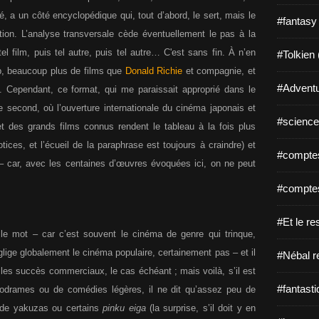
é, a un côté encyclopédique qui, tout d’abord, le sert, mais le
#fantasy
tion. L’analyse transversale cède éventuellement le pas à la
el film, puis tel autre, puis tel autre… C'est sans fin. À n’en
#Tolkien 
, beaucoup plus de films que
Donald Richie
et compagnie, et
#Adventu
e. Cependant, ce format, qui me paraissait approprié dans le
 second, où l’ouverture internationale du cinéma japonais et
#science-
et des grands films connus rendent le tableau à la fois plus
tices, et l’écueil de la paraphrase est toujours à craindre) et
#comptes
 – car, avec les centaines d’œuvres évoquées ici, on ne peut
#comptes
#Et le re
 le mot – car c’est souvent le cinéma de genre qui trinque,
ge globalement le cinéma populaire, certainement pas – et il
#Nébal r
les succès commerciaux, le cas échéant ; mais voilà, s’il est
#fantasti
élodrames ou de comédies légères, il ne dit qu’assez peu de
 de yakuzas ou certains
pinku eiga
(la surprise, s’il doit y en