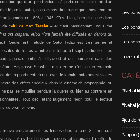
duction qui a un peu tendance à partir en vrille du fait d’un
 çà et là par la suite), nous avons droit à quelque chose comme
Les bons
éma japonais de 1896 à 1945. C’est bien, bien plus que dans
er de
celui de Max Tessier
– et c’est passionnant. Vous me
Les bons 
ilms ont disparu, et/ou n’ont jamais été diffusés en dehors du
Les bons
ct. Seulement, l’étude de Satô Tadao est très serrée et
ocales de temps à autre sur tel ou tel sujet particulier, très
Lovecraft
eurs japonais partis à Hollywood et qui tournaient dans des
èbre étant Hayakawa Sesshû ; mais ce ne n’est qu’un exemple
CAT
aussi des rapports entretenus avec le kabuki, notamment via les
encore des effets spéciaux dans le cinéma de propagande, ou
#Nébal l
ne pas se mouiller pendant la guerre ou bien au contraire en
ionnantes. Tout ceci étant largement inédit pour le lecteur
#Nébal j
dans ce premier tome.
#jeu de r
s trouve probablement ses limites dans le tome 2 – non qu’il
#Japon (
est pas… Mais il est épuisant, disons, et lacunaire. En effet, le