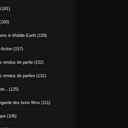
 (181)
(160)
res in Middle-Earth (159)
fiction (157)
 rendus de partie (152)
 rendus de parties (131)
ste... (125)
egarde des bons films (111)
que (106)