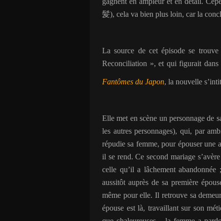
gagnent en ampleur et en détail. Cep
髪
), cela va bien plus loin, car la conc
La source de cet épisode se trouve
Reconciliation », et qui figurait dans
Fantômes du Japon
, la nouvelle s’int
Elle met en scène un personnage de 
les autres personnages), qui, par amb
répudie sa femme, pour épouser une a
il se rend. Ce second mariage s’avère 
celle qu’il a lâchement abandonnée ;
aussitôt auprès de sa première épouse
même pour elle. Il retrouve sa demeure
épouse est là, travaillant sur son mét
que chaleureuses – la femme a pardon