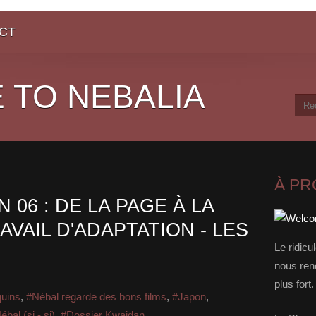
CT
 TO NEBALIA
À P
 06 : DE LA PAGE À LA
AVAIL D'ADAPTATION - LES
Le ridicu
nous rend
plus for
quins
,
#Nébal regarde des bons films
,
#Japon
,
ébal (si - si)
,
#Dossier Kwaidan