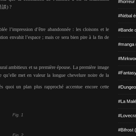
#horreur
怪談
) ?
#Nébal é
ée l’impression d’être abandonnée : les cloisons et le
#Bande d
ation envahit l’espace ; mais ce sera bien pire à la fin de
#manga 
#Mirkwo
ouraï ambitieux et sa première épouse. La première image
#Fantasy
e qu’elle met en valeur la longue chevelure noire de la
ès quoi un plan plus rapproché accentue encore cette
#Dungeo
#La Malé
Fig. 1
#Lovecra
#Bifrost 
Fig. 2