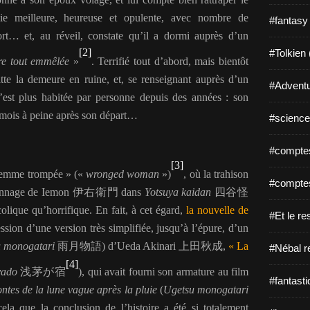
ie meilleure, heureuse et opulente, avec nombre de
#fantasy
ort… et, au réveil, constate qu’il a dormi auprès d’un
[2]
#Tolkien 
re tout emmêlée
»
. Terrifié tout d’abord, mais bientôt
itte la demeure en ruine, et, se renseignant auprès d’un
#Adventu
’est plus habitée par personne depuis des années : son
 mois à peine après son départ…
#science-
#comptes
[3]
« femme trompée » («
wronged woman
»)
, où la trahison
#comptes
sonnage de Iemon
伊右衛門
dans
Yotsuya kaidan
四谷怪
olique qu’horrifique. En fait, à cet égard,
la nouvelle de
#Et le re
ion d’une version très simplifiée, jusqu’à l’épure, d’un
 monogatari
雨月物語
) d’Ueda Akinari
上田秋成
,
« La
#Nébal r
[4]
yado
浅茅が宿
), qui avait fourni son armature au film
#fantasti
ntes de la lune vague après la pluie
(
Ugetsu monogatari
cela que la conclusion de l’histoire a été si totalement