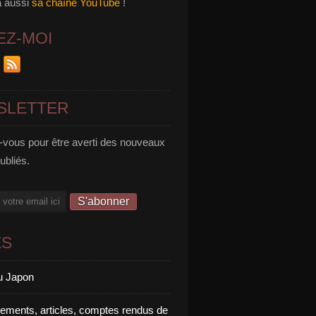
a aussi
sa chaîne YouTube
!
EZ-MOI
SLETTER
vous pour être averti des nouveaux
publiés.
ES
u Japon
rements, articles, comptes rendus de