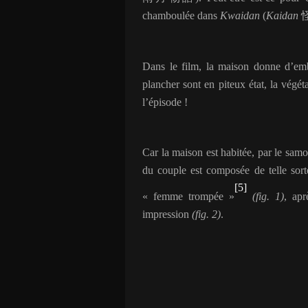
chamboulée dans
Kwaidan
(
Kaidan
Dans le film, la maison donne d’embl
plancher sont en piteux état, la végét
l’épisode !
Car la maison est habitée, par le sam
du couple est composée de telle sort
[5]
« femme trompée »
(fig. 1)
, apr
impression
(fig. 2)
.