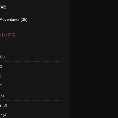
(42)
 Adventures (36)
IVES
(2)
2)
)
2)
(3)
r
(3)
er
(4)