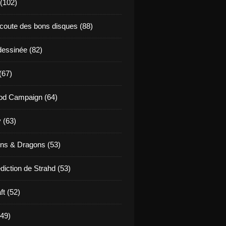
 (102)
coute des bons disques (88)
essinée (82)
(67)
od Campaign (64)
 (63)
ns & Dragons (53)
diction de Strahd (53)
ft (52)
(49)