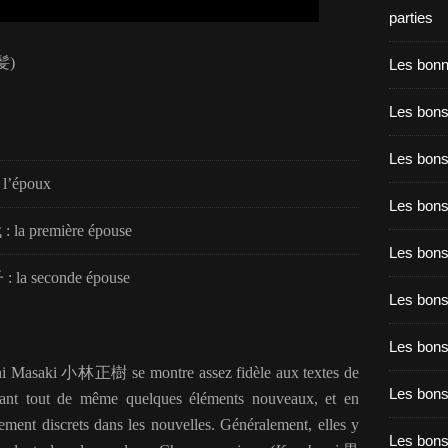
parties
髪
)
Les bon
Les bons
Les bons
 l’époux
Les bons
代
: la première épouse
Les bons
子
: la seconde épouse
Les bon
Les bon
hi Masaki
小林正樹
se montre assez fidèle aux textes de
Les bons
sant tout de même quelques éléments nouveaux, et en
vement discrets dans les nouvelles. Généralement, elles y
Les bon