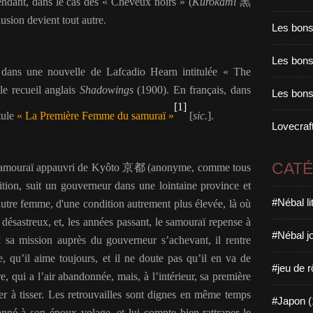
endant, dans le cas des « Cheveux noirs » (
Kurokami
黒
lusion devient tout autre.
Les bons
Les bons 
 dans une nouvelle de Lafcadio Hearn intitulée « The
 le recueil anglais
Shadowings
(1900). En français, dans
Les bons
[1]
itule
« La Première Femme du samuraï »
[
sic.
].
Lovecraft
CAT
samouraï appauvri de Kyôto
京都
(anonyme, comme tous
ition, suit un gouverneur dans une lointaine province et
#Nébal l
utre femme, d'une condition autrement plus élevée, là où
désastreux, et, les années passant, le samouraï repense à
#Nébal j
 sa mission auprès du gouverneur s’achevant, il rentre
, qu’il aime toujours, et il ne doute pas qu’il en va de
#jeu de r
, qui a l’air abandonnée, mais, à l’intérieur, sa première
ier à tisser. Les retrouvailles sont dignes en même temps
#Japon (
né à son époux volage, et lui compte bien rattraper le