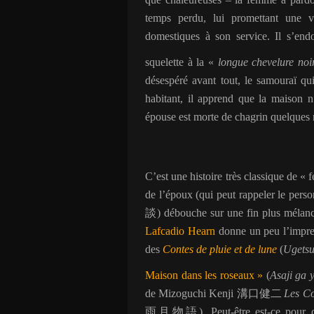
temps perdu, lui promettant une v
domestiques à son service. Il s’end
squelette à la «
longue chevelure noi
désespéré avant tout, le samouraï qu
habitant, il apprend que la maison n
épouse est morte de chagrin quelques
C’est une histoire très classique de 
de l’époux (qui peut rappeler le per
談
) débouche sur une fin plus mélanc
Lafcadio Hearn
donne un peu l’impress
des
Contes de pluie et de lune
(
Ugetsu
Maison dans les roseaux »
(
Asaji ga 
de Mizoguchi Kenji
溝口健二
Les Co
雨月物語
). Peut-être est-ce pour 