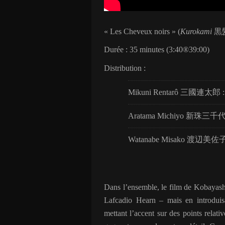
« Les Cheveux noirs » (
Kurokami
黒
Durée : 35 minutes (3:40
®
39:00)
Distribution :
Mikuni Rentarô
三國連太郎
:
Aratama Michiyo
新珠三千
Watanabe Misako
渡辺美佐
Dans l’ensemble, le film de Kobayas
Lafcadio Hearn – mais en introdui
mettant l’accent sur des points relati