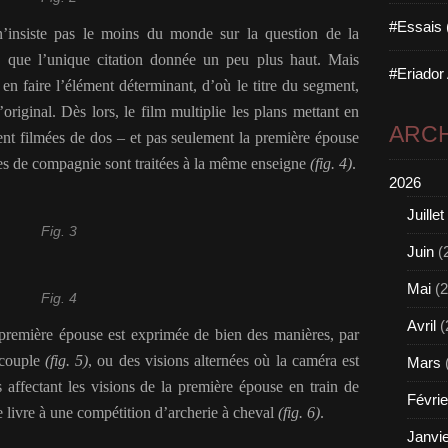
#Essais 
’insiste pas le moins du monde sur la question de la
n que l’unique citation donnée un peu plus haut. Mais
#Eriador
 en faire l’élément déterminant, d’où le titre du segment,
original. Dès lors, le film multiplie les plans mettant en
ARCH
nt filmées de dos – et pas seulement la première épouse
es de compagnie sont traitées à la même enseigne
(fig. 4)
.
2026
Juillet
Fig. 3
Juin
(
Mai
(2
Fig. 4
Avril
(
 première épouse est exprimée de bien des manières, par
 couple
(fig. 5)
, ou des visions alternées où la caméra est
Mars
s affectant les visions de la première épouse en train de
Févrie
se livre à une compétition d’archerie à cheval
(fig. 6)
.
Janvi