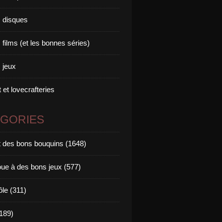
 disques
films (et les bonnes séries)
 jeux
 et lovecrafteries
ÉGORIES
it des bons bouquins (1648)
oue à des bons jeux (577)
ôle (311)
189)