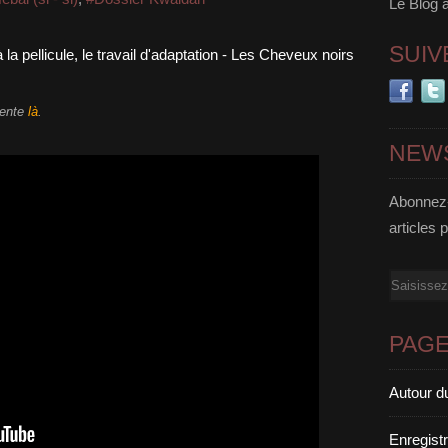
Le Blog 
SUIV
dente
là
.
NEW
Abonnez-
articles 
Email
PAG
Autour d
Enregist