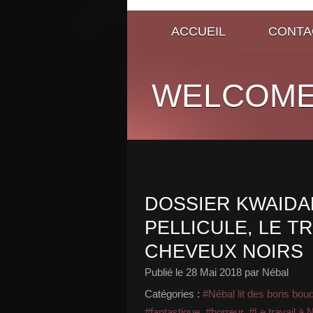
ACCUEIL
CONTA
WELCOME
DOSSIER KWAIDAN
PELLICULE, LE TR
CHEVEUX NOIRS
Publié le
28 Mai 2018
par Nébal
Catégories :
#Nébal lit des bons bou
#fantastique
,
#horreur
,
#Le travail à N