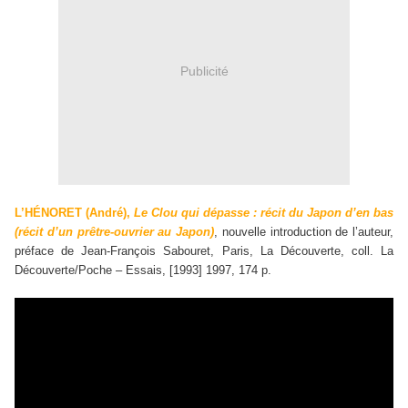
Publicité
L’H
É
NORET (André),
Le Clou qui dépasse : récit du Japon d’en bas
(récit d’un prêtre-ouvrier au Japon)
, nouvelle introduction de l’auteur,
préface de Jean-François Sabouret, Paris, La Découverte, coll. La
Découverte/Poche – Essais, [1993] 1997, 174 p.