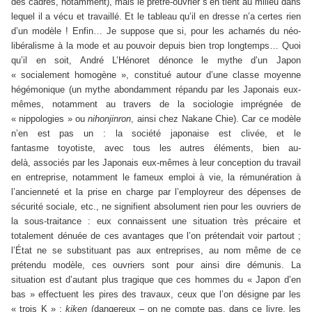
des cadres, notamment), mais le prêtre-ouvrier s’en tient au milieu dans
lequel il a vécu et travaillé. Et le tableau qu’il en dresse n’a certes rien
d’un modèle ! Enfin… Je suppose que si, pour les acharnés du néo-
libéralisme à la mode et au pouvoir depuis bien trop longtemps… Quoi
qu’il en soit, André L’Hénoret dénonce le mythe d’un Japon
« socialement homogène », constitué autour d’une classe moyenne
hégémonique (un mythe abondamment répandu par les Japonais eux-
mêmes, notamment au travers de la sociologie imprégnée de
« nippologies » ou
nihonjinron
, ainsi chez Nakane Chie). Car ce modèle
n’en est pas un : la société japonaise est clivée, et le
fantasme toyotiste, avec tous les autres éléments, bien au-
delà, associés par les Japonais eux-mêmes à leur conception du travail
en entreprise, notamment le fameux emploi à vie, la rémunération à
l’ancienneté et la prise en charge par l’employreur des dépenses de
sécurité sociale, etc., ne signifient absolument rien pour les ouvriers de
la sous-traitance : eux connaissent une situation très précaire et
totalement dénuée de ces avantages que l’on prétendait voir partout ;
l’
É
tat ne se substituant pas aux entreprises, au nom même de ce
prétendu modèle, ces ouvriers sont pour ainsi dire démunis. La
situation est d’autant plus tragique que ces hommes du «
Japon d’en
bas » effectuent les pires des travaux, ceux que l’on désigne par les
« trois K » :
kiken
(dangereux – on ne compte pas, dans ce livre, les