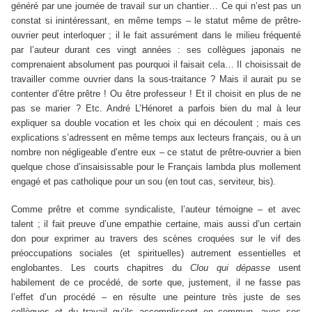
généré par une journée de travail sur un chantier… Ce qui n’est pas un
constat si inintéressant, en même temps – le statut même de prêtre-
ouvrier peut interloquer ; il le fait assurément dans le milieu fréquenté
par l’auteur durant ces vingt années : ses collègues japonais ne
comprenaient absolument pas pourquoi il faisait cela… Il choisissait de
travailler comme ouvrier dans la sous-traitance ? Mais il aurait pu se
contenter d’être prêtre ! Ou être professeur ! Et il choisit en plus de ne
pas se marier ? Etc. André L’Hénoret a parfois bien du mal à leur
expliquer sa double vocation et les choix qui en découlent ; mais ces
explications s’adressent en même temps aux lecteurs français, ou à un
nombre non négligeable d’entre eux – ce statut de prêtre-ouvrier a bien
quelque chose d’insaisissable pour le Français lambda
plus mollement
engagé et pas catholique pour un sou (en tout cas, serviteur, bis).
Comme prêtre et comme syndicaliste, l’auteur témoigne – et avec
talent ; il fait preuve d’une empathie certaine, mais aussi d’un certain
don pour exprimer au travers des scènes croquées sur le vif des
préoccupations sociales (et spirituelles) autrement essentielles et
englobantes. Les courts chapitres du
Clou qui dépasse
usent
habilement de ce procédé, de sorte que, justement, il ne fasse pas
l’effet d’un procédé – en résulte une peinture très juste de ses
collègues et du travail qu’ils accomplissent en commun, avec ses