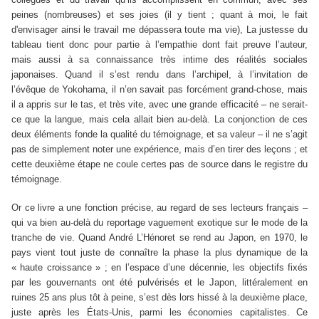
peines (nombreuses) et ses joies (il y tient ; quant à moi, le fait
d'envisager ainsi le travail me dépassera toute ma vie), La justesse du
tableau tient donc pour partie à l’empathie dont fait preuve l’auteur,
mais aussi à sa connaissance très intime des réalités sociales
japonaises. Quand il s’est rendu dans l’archipel, à l’invitation de
l’évêque de Yokohama, il n’en savait pas forcément grand-chose, mais
il a appris sur le tas, et très vite, avec une grande efficacité – ne serait-
ce que la langue, mais cela allait bien au-delà. La conjonction de ces
deux éléments fonde la qualité du témoignage, et sa valeur – il ne s’agit
pas de simplement noter une expérience, mais d’en tirer des leçons ; et
cette deuxième étape ne coule certes pas de source dans le registre du
témoignage.
Or ce livre a une fonction précise, au regard de ses lecteurs français –
qui va bien au-delà du reportage vaguement exotique sur le mode de la
tranche de vie.
Quand André L’Hénoret se rend au Japon, en 1970, le
pays vient tout juste de connaître la phase la plus dynamique de la
« haute croissance » ; en l’espace d’une décennie, les objectifs fixés
par les gouvernants ont été pulvérisés et le Japon, littéralement en
ruines 25 ans plus tôt à peine, s’est dès lors hissé à la deuxième place,
juste après les
É
tats-Unis, parmi les économies capitalistes. Ce