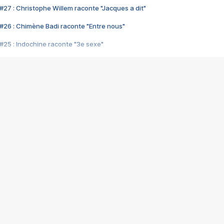
#27 : Christophe Willem raconte "Jacques a dit"
#26 : Chimène Badi raconte "Entre nous"
#25 : Indochine raconte "3e sexe"
#24 : Zaho raconte "C'est chelou"
#23 : Patrick Bruel raconte "Au café des délices"
#22 : Kyo raconte "Le chemin"
#21 : Nolwenn Leroy raconte "Cassé"
#20 : Patrick Hernandez raconte "Born to be alive"
#19 : Lorie raconte "Près de moi"
#18 : Michael Jones raconte "A nos actes manqués" (avec Jean-Jacque
#17 : Khaled raconte "Aïcha"
#16 : Corneille raconte "Parce qu'on vient de loin"