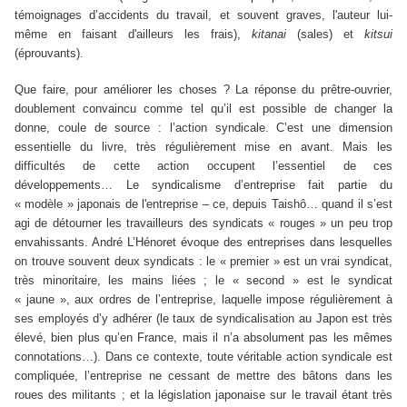
témoignages d’accidents du travail, et souvent graves, l'auteur lui-
même en faisant d'ailleurs les frais),
kitanai
(sales) et
kitsui
(éprouvants).
Q
ue faire, pour améliorer les choses ? La réponse du prêtre-ouvrier,
doublement convaincu comme tel qu’il est possible de changer la
donne, coule de source : l’action syndicale. C’est une dimension
essentielle du livre, très régulièrement mise en avant. Mais les
difficultés de cette action occupent l’essentiel de ces
développements… Le syndicalisme d’entreprise fait partie du
« modèle » japonais de l'entreprise – ce, depuis Taishô… quand il s’est
agi de détourner les travailleurs des syndicats « rouges » un peu trop
envahissants. André L’Hénoret évoque des entreprises dans lesquelles
on trouve souvent deux syndicats : le « premier » est un vrai syndicat,
très minoritaire, les mains liées ; le « second » est le syndicat
« jaune », aux ordres de l’entreprise, laquelle impose régulièrement à
ses employés d’y adhérer (le taux de syndicalisation au Japon est très
élevé, bien plus qu’en France, mais il n’a absolument pas les mêmes
connotations…). Dans ce contexte, toute véritable action syndicale est
compliquée, l’entreprise ne cessant de mettre des bâtons dans les
roues des militants ; et la législation japonaise sur le travail étant très