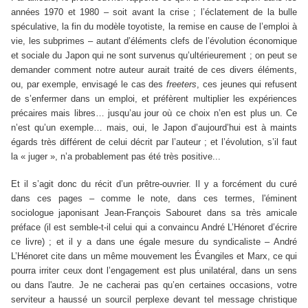
années 1970 et 1980 – soit avant la crise ; l’éclatement de la bulle
spéculative, la fin du modèle toyotiste, la remise en cause de l’emploi à
vie, les subprimes – autant d’éléments clefs de l’évolution économique
et sociale du Japon qui ne sont survenus qu’ultérieurement ; on peut se
demander comment notre auteur aurait traité de ces divers éléments,
ou, par exemple, envisagé le cas des
freeters
, ces jeunes qui refusent
de s’enfermer dans un emploi, et préfèrent multiplier les expériences
précaires mais libres… jusqu’au jour où ce choix n’en est plus un. Ce
n’est qu’un exemple… mais, oui, le Japon d’aujourd’hui est à maints
égards très différent de celui décrit par l’auteur ; et l’évolution, s’il faut
la « juger », n’a probablement pas été très positive...
Et il s’agit donc du récit d’un prêtre-ouvrier. Il y a forcément du curé
dans ces pages – comme le note, dans ces termes, l'éminent
sociologue japonisant Jean-François Sabouret dans sa très amicale
préface (il est semble-t-il celui qui a convaincu André L’Hénoret d’écrire
ce livre) ; et il y a dans une égale mesure du syndicaliste – André
L’Hénoret cite dans un même mouvement les
É
vangiles et Marx, ce qui
pourra irriter ceux dont l’engagement est plus unilatéral, dans un sens
ou dans l'autre. Je ne cacherai pas qu’en certaines occasions, votre
serviteur a haussé un sourcil perplexe devant tel message christique