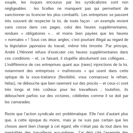
souple, les risques encourus par les syndicalistes sont non
négligeables : les ficelles ne manquent pas qui permettent de
sanctionner ou licencier les plus combatifs. Les entreprises se passent
très souvent de respecter la loi, de toute façon : un exemple revient
sans cesse dans ces pages, celui des heures supplémentaires,
rendues « obligatoires »… et moins bien payées que les heures
« normales » ! Sous ces deux angles, c'est pourtant illégal au regard de
la législation japonaise du travail, même très timorée. Par principe,
André L’Hénoret refuse d’exécuter ces heures supplémentaires dans
ces conditions – et, ce faisant, il stupéfie absolument ses collègues…
L’
indifférence
de ces entreprises
quant aux
(rares)
injonctions de la loi,
notamment des entreprises « maîtresses » qui usent dans cette
optique de la sous-traitance (flexibilité, vous connaissez le refrain,
hélas), ne débouche que bien rarement sur des procès – et ceux-ci sont
très longs et très coûteux pour les travailleurs ; toutefois, ils
débouchent parfois sur des victoires, célébrées comme il se doit par
les camarades.
Reste que l’action syndicale est problématique. Elle l’est d’autant plus
que, à cette époque du moins, mais je ne suis pas certain que les
choses aient bien changé à cet égard, elle n’était pas du tout dans les
mentalités des travailleurs
eux-mêmes
. J’ai déjà cité l’exemple des