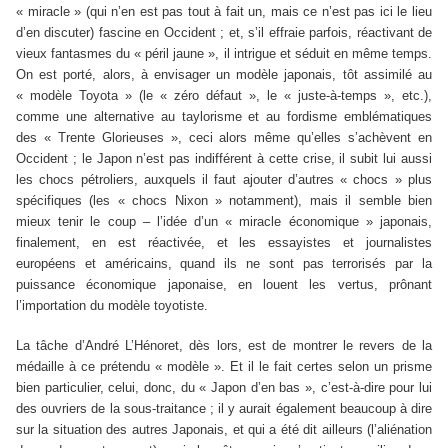
« miracle » (qui n’en est pas tout à fait un, mais ce n’est pas ici le lieu
d’en discuter) fascine en Occident ; et, s’il effraie parfois, réactivant de
vieux fantasmes du « péril jaune », il intrigue et séduit en même temps.
On est porté, alors, à envisager un modèle japonais, tôt assimilé au
« modèle Toyota » (le « zéro défaut », le « juste-à-temps », etc.),
comme une alternative au taylorisme et au fordisme emblématiques
des « Trente Glorieuses », ceci alors même qu’elles s’achèvent en
Occident ; le Japon n’est pas indifférent à cette crise, il subit lui aussi
les chocs pétroliers, auxquels il faut ajouter d’autres « chocs » plus
spécifiques (les « chocs Nixon » notamment), mais il semble bien
mieux tenir le coup – l’idée d’un « miracle économique » japonais,
finalement, en est réactivée,
et les essayistes et journalistes
européens et américains, quand ils ne sont pas terrorisés par la
puissance économique japonaise, en louent les vertus, prônant
l’importation du modèle toyotiste.
La tâche d’André L’Hénoret, dès lors, est de montrer le revers de la
médaille à ce prétendu « modèle ». Et il le fait certes selon un prisme
bien particulier, celui, donc, du « Japon d’en bas », c’est-à-dire pour lui
des ouvriers de la sous-traitance ; il y aurait également beaucoup à dire
sur la situation des autres Japonais, et qui a été dit ailleurs (l’aliénation