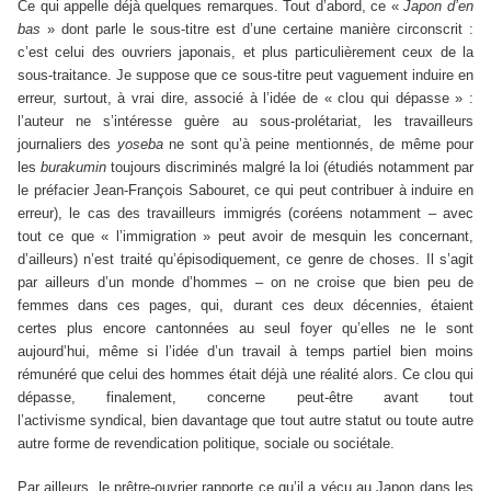
Ce qui appelle déjà quelques remarques. Tout d’abord, ce «
Japon d’en
bas
» dont parle le sous-titre est d’une certaine manière circonscrit :
c’est celui des ouvriers japonais, et plus particulièrement ceux de la
sous-traitance. Je suppose que ce sous-titre peut vaguement induire en
erreur, surtout, à vrai dire, associé à l’idée de « clou qui dépasse » :
l’auteur ne s’intéresse guère au sous-prolétariat, les
travailleurs
journaliers des
yoseba
ne sont qu’à peine mentionnés, de même pour
les
burakumin
toujours discriminés malgré la loi (étudiés notamment par
le préfacier Jean-François Sabouret, ce qui peut contribuer à induire en
erreur)
, le cas des travailleurs immigrés (coréens notamment – avec
tout ce que « l’immigration » peut avoir de mesquin les concernant,
d’ailleurs) n’est traité qu’épisodiquement, ce genre de choses.
Il s’agit
par ailleurs d’un monde d’hommes – on ne croise que bien peu de
femmes dans ces pages, qui, durant ces deux décennies, étaient
certes plus encore cantonnées au seul foyer qu’elles ne le sont
aujourd’hui, même si l’idée d’un travail à temps partiel bien moins
rémunéré que celui des hommes était déjà une réalité alors.
Ce clou qui
dépasse, finalement, concerne peut-être avant tout
l’activisme syndical, bien davantage que tout
autre statut ou toute autre
autre forme de revendication politique, sociale ou sociétale.
Par ailleurs, le prêtre-ouvrier rapporte ce qu’il a vécu au Japon dans les