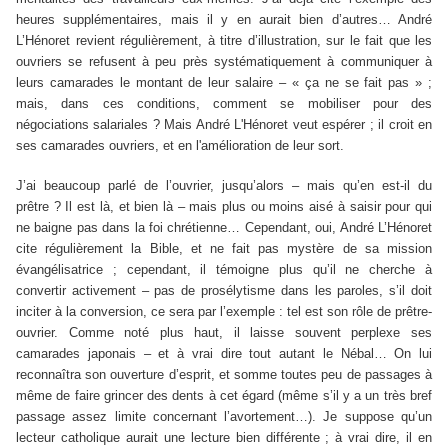
heures supplémentaires, mais il y en aurait bien d’autres… André
L’Hénoret revient régulièrement, à titre d’illustration, sur le fait que les
ouvriers se refusent à peu près systématiquement à communiquer à
leurs camarades le montant de leur salaire – « ça ne se fait pas » ;
mais, dans ces conditions, comment se mobiliser pour des
négociations salariales ?
Mais André L'Hénoret veut espérer ; il croit en
ses camarades ouvriers, et en l'amélioration de leur sort.
J’ai beaucoup parlé de l’ouvrier, jusqu’alors – mais qu’en est-il du
prêtre ? Il est là, et bien là – mais plus ou moins aisé à saisir pour qui
ne baigne pas dans la foi chrétienne… Cependant, oui, André L’Hénoret
cite régulièrement la Bible, et ne fait pas mystère de sa mission
évangélisatrice ; cependant, il témoigne plus qu’il ne cherche à
convertir
activement
– pas de prosélytisme dans les paroles, s’il doit
inciter à la conversion, ce sera par l’exemple : tel est son rôle de prêtre-
ouvrier. Comme noté plus haut, il laisse souvent perplexe ses
camarades japonais – et à vrai dire tout autant le Nébal… On lui
reconnaîtra son ouverture d’esprit, et somme toutes peu de passages à
même de faire grincer des dents à cet égard (même s’il y a un très bref
passage assez limite concernant l’avortement…). Je suppose qu’un
lecteur catholique aurait une lecture bien différente ; à vrai dire, il en