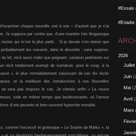
#Essais 
#Eriador
, d’examiner chaque nouvelle une à une – d’autant que je n’ai
re. Je suppose par contre que, d’une manière très bloguesque
ARCH
s textes qui m’ont le plus parlé… Si je devais n’en retenir que
it probablement les suivants, dans le désordre : sans surprise,
2026
du lot, récit aussi malin que poignant, variation pertinente sur
Juillet
un récit totalement exempt de surnature, pour le coup, à la
uvé », le plus immédiatement saisissant de ces dix récits
Juin
(
uppose, et la meilleure des introductions à ces
Nouvelles
Mai
(2
la ne sera pas toujours le cas. Je citerais enfin « La veuve
oureuse, rude en même temps que bouleversante, où l’amour
Avril
(
ctions d’une pesante et bien souvent hypocrite moralité.
Mars
Févrie
nts, comme l’excessif et grotesque « Le Sourire de Marko », la
Janvi
s » et sa résolution bienheureusement syncrétique, ou encore