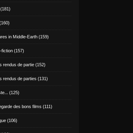
 (181)
(160)
res in Middle-Earth (159)
fiction (157)
 rendus de partie (152)
 rendus de parties (131)
ste... (125)
egarde des bons films (111)
que (106)