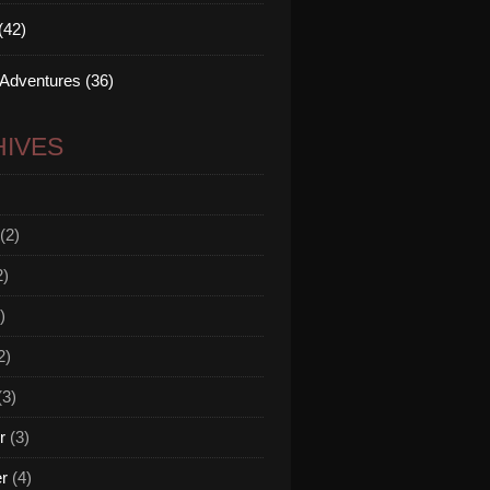
(42)
 Adventures (36)
IVES
(2)
2)
)
2)
(3)
r
(3)
er
(4)