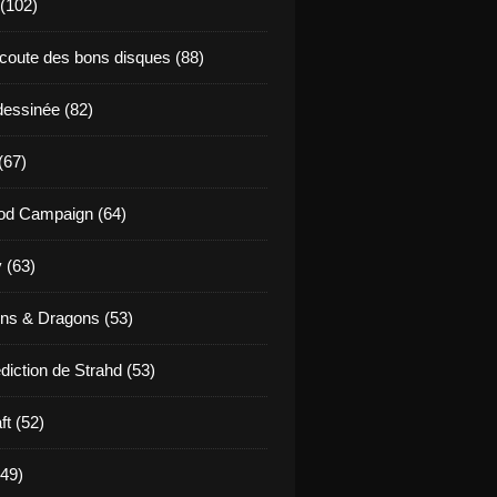
 (102)
coute des bons disques (88)
essinée (82)
(67)
od Campaign (64)
 (63)
ns & Dragons (53)
diction de Strahd (53)
ft (52)
(49)