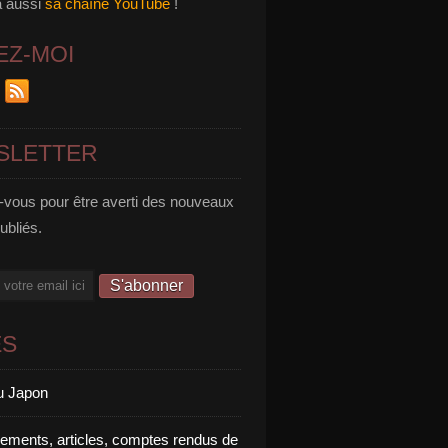
a aussi
sa chaîne YouTube
!
EZ-MOI
SLETTER
vous pour être averti des nouveaux
publiés.
ES
u Japon
rements, articles, comptes rendus de