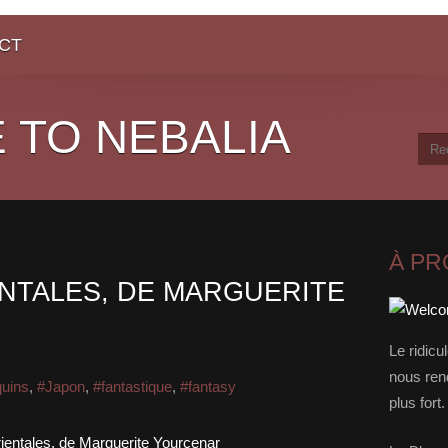
CT
 TO NEBALIA
À P
NTALES, DE MARGUERITE
Le ridicu
nous rend
quins
,
#Japon
,
#fantastique
,
#fantasy
plus for