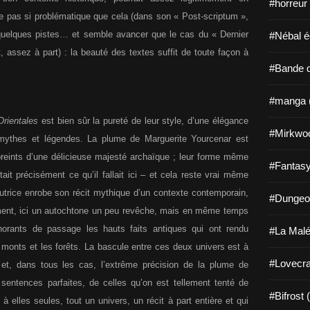
#horreur
tre pas si problématique que cela (dans son « Post-scriptum »,
uelques pistes… et semble avancer que le cas du « Dernier
#Nébal é
 assez à part) : la beauté des textes suffit de toute façon à
#Bande d
#manga 
Orientales
est bien sûr la pureté de leur style, d’une élégance
#Mirkwo
 mythes et légendes. La plume de Marguerite Yourcenar est
preints d’une délicieuse majesté archaïque ; leur forme même
#Fantasy
était précisément ce qu’il fallait ici – et cela reste vrai même
’autrice enrobe son récit mythique d’un contexte contemporain,
#Dungeo
ement, ici un autochtone un peu revêche, mais en même temps
gnorants de passage les hauts faits antiques qui ont rendu
#La Malé
s monts et les forêts. La bascule entre ces deux univers est à
#Lovecra
– et, dans tous les cas, l’extrême précision de la plume de
de sentences parfaites, de celles qu’on est tellement tenté de
#Bifrost 
 elles seules, tout un univers, un récit à part entière et qui