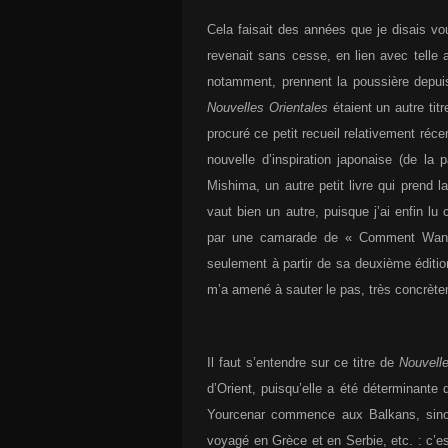
Cela faisait des années que je disais vo
revenait sans cesse, en lien avec telle a
notamment, prennent la poussière depui
Nouvelles Orientales
étaient un autre titr
procuré ce petit recueil relativement réce
nouvelle d’inspiration japonaise (de la 
Mishima, un autre petit livre qui prend
vaut bien un autre, puisque j’ai enfin l
par une camarade de « Comment Wang-F
seulement à partir de sa deuxième éditio
m’a amené à sauter le pas, très concrète
Il faut s’entendre sur ce titre de
Nouvelle
d’Orient, puisqu’elle a été déterminante 
Yourcenar commence aux Balkans, sinon 
voyagé en Grèce et en Serbie, etc. : c’es