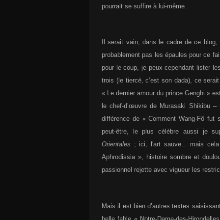
pourrait se suffire à lui-même.
Il serait vain, dans le cadre de ce blog
probablement pas les épaules pour ce fai
pour le coup, je peux cependant lister le
trois (le tiercé, c’est son dada), ce sera
« Le dernier amour du prince Genghi » est 
le chef-d’œuvre de Murasaki Shikibu – 
différence de « Comment Wang-Fô fut sa
peut-être, le plus célèbre aussi je s
Orientales
; ici, l'art sauve... mais ce
Aphrodissia », histoire sombre et doul
passionnel rejette avec vigueur les restri
Mais il est bien d’autres textes saisissa
belle fable « Notre-Dame-des-Hirondelle