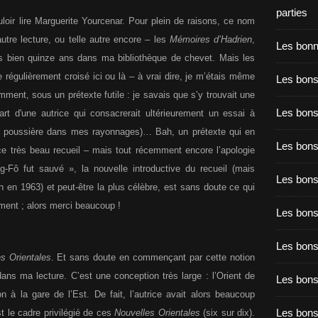
parties
uloir lire Marguerite Yourcenar. Pour plein de raisons, ce nom
utre lecture, ou telle autre encore – les
Mémoires d’Hadrien
,
Les bon
s bien quinze ans dans ma bibliothèque de chevet. Mais les
e régulièrement croisé ici ou là – à vrai dire, je m’étais même
Les bons
mment, sous un prétexte futile : je savais que s’y trouvait une
Les bons
part d'une autrice qui consacrerait ultérieurement un essai à
 la poussière dans mes rayonnages)… Bah, un prétexte qui en
Les bons
u ce très beau recueil – mais tout récemment encore l’apologie
ô fut sauvé », la nouvelle introductive du recueil (mais
Les bons
n en 1963) et peut-être la plus célèbre, est sans doute ce qui
ment ; alors merci beaucoup !
Les bon
Les bon
s Orientales
. Et sans doute en commençant par cette notion
dans ma lecture. C’est une conception très large : l’Orient de
Les bons
à la gare de l’Est. De fait, l’autrice avait alors beaucoup
Les bon
t le cadre privilégié de ces
Nouvelles Orientales
(six sur dix).