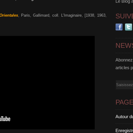
Le Blog 
SUIV
Orientales
, Paris, Gallimard, coll. L’Imaginaire, [1938, 1963,
NEW
Abonnez-
articles 
Email
PAG
Autour d
Enregist