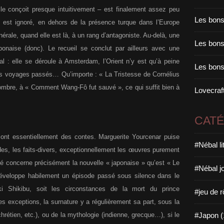
on le conçoit presque intuitivement – est finalement assez peu
Les bons
, est ignoré, en dehors de la présence turque dans l’Europe
rale, quand elle est là, à un rang d’antagoniste. Au-delà, une
Les bons 
ponaise (donc). Le recueil se conclut par ailleurs avec une
tal : elle se déroule à Amsterdam, l’Orient n’y est qu’à peine
Les bons
es voyages passés… Qu’importe : « La Tristesse de Cornélius
 sombre, à « Comment Wang-Fô fut sauvé », ce qui suffit bien à
Lovecraft
CAT
 sont essentiellement des contes. Marguerite Yourcenar puise
#Nébal l
ndes, les faits-divers, exceptionnellement les œuvres purement
bilité concerne précisément la nouvelle « japonaise » qu’est « Le
#Nébal j
développe habilement un épisode passé sous silence dans le
 Shikibu, soit les circonstances de la mort du prince
#jeu de r
s exceptions, la surnature y a régulièrement sa part, sous la
#Japon (
chrétien, etc.), ou de la mythologie (indienne, grecque…), si le