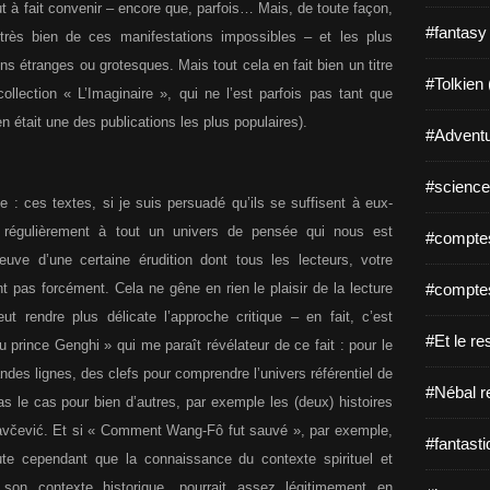
ut à fait convenir – encore que, parfois… Mais, de toute façon,
#fantasy
très bien de ces manifestations impossibles – et les plus
ns étranges ou grotesques. Mais tout cela en fait bien un titre
#Tolkien 
llection « L’Imaginaire », qui ne l’est parfois pas tant que
en était une des publications les plus populaires).
#Adventu
#science-
le : ces textes, si je suis persuadé qu’ils se suffisent à eux-
 régulièrement à tout un univers de pensée qui nous est
#comptes
reuve d’une certaine érudition dont tous les lecteurs, votre
nt pas forcément. Cela ne gêne en rien le plaisir de la lecture
#comptes
t rendre plus délicate l’approche critique – en fait, c’est
#Et le re
 prince Genghi » qui me paraît révélateur de ce fait : pour le
ndes lignes, des clefs pour comprendre l’univers référentiel de
#Nébal r
as le cas pour bien d’autres, par exemple les (deux) histoires
včević. Et si « Comment Wang-Fô fut sauvé », par exemple,
#fantasti
te cependant que la connaissance du contexte spirituel et
on contexte historique, pourrait assez légitimement en