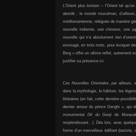
L’Orient plus lointain – l’Orient tel qu’
abordé ; le monde musulman, d’ailleurs
méditerranéenne, reléguée de manière géné
nouvelle indienne, une chinoise, une ja
nouvelle qui n’a absolument rien d’orien
envisagé, en trois mots, pour évoquer d
Berg » offre un ultime reflet, autrement
justifier sa présence ici.
Ces
Nouvelles Orientales
, par ailleurs,
dans la mythologie, le folklore, les lége
littéraires (en fait, cette dernière possi
dernier amour du prince Genghi », qui 
monumental
Dit du Genji
de Murasaki
resplendissant…). Dès lors, avec quelque
forme d’un merveilleux édifiant (taoïste, 