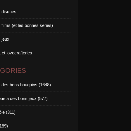
 disques
films (et les bonnes séries)
 jeux
 et lovecrafteries
ÉGORIES
it des bons bouquins (1648)
oue à des bons jeux (577)
ôle (311)
189)