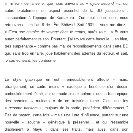
« milieu » de la série, que nous arrivons au «
cycle second
»… qui
sabre brutalement un aspect essentiel de la BD jusqu’alors :
l’association à l’époque de Kamakura. D’un seul coup, nous nous
retrouvons… en l’an 6 de l’Ère Shôwa ! Soit 1931… Vous me direz :
«
C’est une histoire de voyage dans le temps, après tout…
» Et vous
aurez parfaitement raison. Pourtant, j’ai trouvé cette bascule… eh bien,
très surprenante – comme pas mal de rebondissements dans cette BD
qui, sans trop en faire, joue habilement des attentes du lecteur, et sait,
le cas échéant, les contourner.
Le style graphique en est irrémédiablement affecté – mais,
étrangement, ce cadre moins « exotique » bénéficie d’un dessin
particulièrement léché, sur un mode plus « calme » que la furie épique
des premiers « rouleaux » de ce troisième tome. C’est que les
«
genome hackers
», toujours de la partie, procèdent différemment ?
Pas de baston, cette fois – mais une lutte d’influence, portant sur une
nouvelle « souche » génétique à préserver… et qui ressemble
diablement à Mayu ; dans ses traits, mais aussi dans son