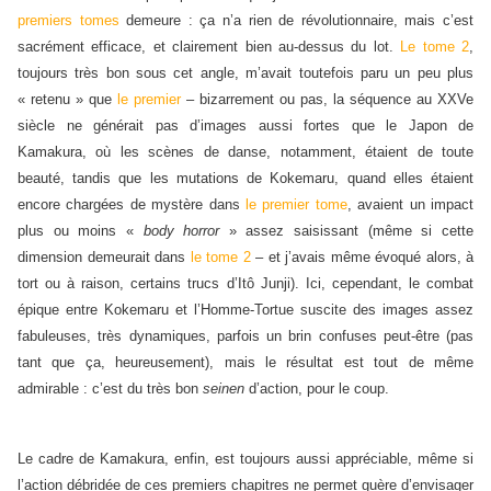
premiers tomes
demeure : ça n’a rien de révolutionnaire, mais c’est
sacrément efficace, et clairement bien au-dessus du lot.
Le tome 2
,
toujours très bon sous cet angle, m’avait toutefois paru un peu plus
« retenu » que
le premier
– bizarrement ou pas, la séquence au XXVe
siècle ne générait pas d’images aussi fortes que le Japon de
Kamakura, où les scènes de danse, notamment, étaient de toute
beauté, tandis que les mutations de Kokemaru, quand elles étaient
encore chargées de mystère dans
le premier tome
, avaient un impact
plus ou moins «
body horror
» assez saisissant (même si cette
dimension demeurait dans
le tome 2
– et j’avais même évoqué alors, à
tort ou à raison, certains trucs d’Itô Junji). Ici, cependant, le combat
épique entre Kokemaru et l’Homme-Tortue suscite des images assez
fabuleuses, très dynamiques, parfois un brin confuses peut-être (pas
tant que ça, heureusement), mais le résultat est tout de même
admirable : c’est du très bon
seinen
d’action, pour le coup.
Le cadre de Kamakura, enfin, est toujours aussi appréciable, même si
l’action débridée de ces premiers chapitres ne permet guère d’envisager