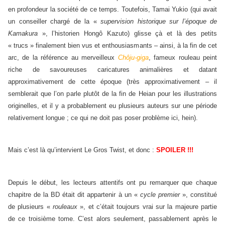
en profondeur la société de ce temps. Toutefois, Tamai Yukio (qui avait
un conseiller chargé de la «
supervision historique sur l’époque de
Kamakura
», l’historien Hongô Kazuto) glisse çà et là des petits
« trucs » finalement bien vus et enthousiasmants – ainsi, à la fin de cet
arc, de la référence au merveilleux
Chôju-giga
, fameux rouleau peint
riche de savoureuses caricatures animalières et datant
approximativement de cette époque (très approximativement – il
semblerait que l’on parle plutôt de la fin de Heian pour les illustrations
originelles, et il y a probablement eu plusieurs auteurs sur une période
relativement longue ; ce qui ne doit pas poser problème ici, hein).
Mais c’est là qu’intervient Le Gros Twist, et donc :
SPOILER !!!
Depuis le début, les lecteurs attentifs ont pu remarquer que chaque
chapitre de la BD était dit appartenir à un «
cycle premier
», constitué
de plusieurs «
rouleaux
», et c’était toujours vrai sur la majeure partie
de ce troisième tome. C’est alors seulement, passablement après le