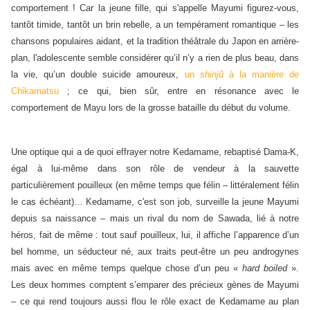
comportement ! Car la jeune fille, qui s'appelle Mayumi figurez-vous,
tantôt timide, tantôt un brin rebelle, a un tempérament romantique – les
chansons populaires aidant, et la tradition théâtrale du Japon en arrière-
plan, l'adolescente semble considérer qu’il n’y a rien de plus beau, dans
la vie, qu’un double suicide amoureux,
un
shinjû
à la manière de
Chikamatsu
; ce qui, bien sûr, entre en résonance avec le
comportement de Mayu lors de la grosse bataille du début du volume.
Une optique qui a de quoi effrayer notre Kedamame, rebaptisé Dama-K,
égal à lui-même dans son rôle de vendeur à la sauvette
particulièrement pouilleux (en même temps que félin – littéralement félin
le cas échéant)… Kedamame, c'est son job, surveille la jeune Mayumi
depuis sa naissance – mais un rival du nom de Sawada, lié à notre
héros, fait de même : tout sauf pouilleux, lui, il affiche l’apparence d’un
bel homme, un séducteur né, aux traits peut-être un peu androgynes
mais avec en même temps quelque chose d’un peu «
hard boiled
».
Les deux hommes comptent s’emparer des précieux gènes de Mayumi
– ce qui rend toujours aussi flou le rôle exact de Kedamame au plan