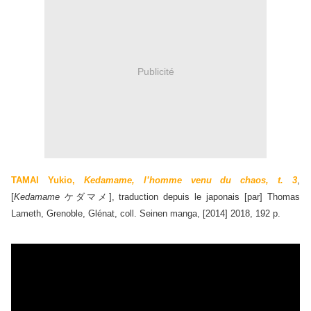
Publicité
TAMAI Yukio,
Kedamame, l’homme venu du chaos, t. 3
,
[
Kedamame
ケダマメ
], traduction depuis le japonais [par] Thomas
Lameth, Grenoble, Glénat, coll. Seinen manga, [2014] 2018, 192 p.