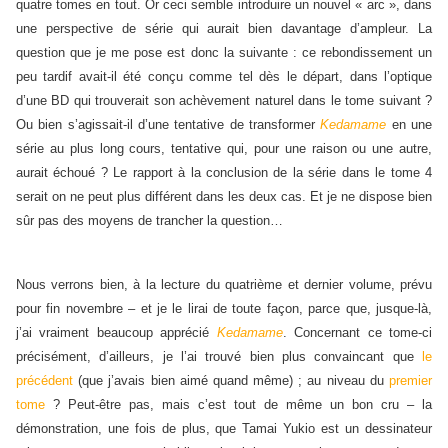
quatre tomes en tout. Or ceci semble introduire un nouvel « arc », dans
une perspective de série qui aurait bien davantage d’ampleur. La
question que je me pose est donc la suivante : ce rebondissement un
peu tardif avait-il été conçu comme tel dès le départ, dans l’optique
d’une BD qui trouverait son achèvement naturel dans le tome suivant ?
Ou bien s’agissait-il d’une tentative de transformer
Kedamame
en une
série au plus long cours, tentative qui, pour une raison ou une autre,
aurait échoué ? Le rapport à la conclusion de la série dans le tome 4
serait on ne peut plus différent dans les deux cas. Et je ne dispose bien
sûr pas des moyens de trancher la question…
Nous verrons bien, à la lecture du quatrième et dernier volume, prévu
pour fin novembre – et je le lirai de toute façon, parce que, jusque-là,
j’ai vraiment beaucoup apprécié
Kedamame
. Concernant ce tome-ci
précisément, d’ailleurs, je l’ai trouvé bien plus convaincant que
le
précédent
(que j’avais bien aimé quand même) ; au niveau du
premier
tome
? Peut-être pas, mais c’est tout de même un bon cru – la
démonstration, une fois de plus, que Tamai Yukio est un dessinateur