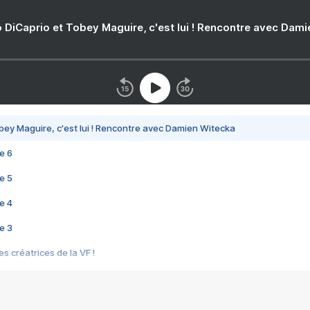
 DiCaprio et Tobey Maguire, c'est lui ! Rencontre avec Dam
bey Maguire, c'est lui ! Rencontre avec Damien Witecka
e 6
e 5
e 4
e 3
s créatrices de la VF !
e 2
e 1