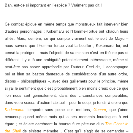
Bah, est-ce si important en l’espèce ? Vraiment pas dit !
Ce combat épique en même temps que monstrueux fait intervenir bien
d’autres personnages : Kokemaru et l’Homme-Tortue ont chacun leurs
alliés. Mais, derrière, ce qui compte vraiment est le sort de Mayu –
nous savons que l’Homme-Tortue veut la bouffer ; Kokemaru, lui, est
censé la protéger… mais l’objectif de sa mission n’est en théorie pas si
différent. Il y a là une ambiguïté potentiellement intéressante, même si
peut-être pas assez approfondie par l’auteur. Ceci dit, il accompagne
bel et bien sa baston dantesque de considérations d’un autre ordre,
disons « philosophiques », avec des guillemets pour le principe, même
si j’ai le sentiment que c’est probablement bien moins creux que ce que
l’on nous sert généralement, dans des circonstances comparables,
dans votre
seinen
d’action habituel – pour le coup, je tends à croire que
Kedamame
l’emporte sans peine sur, mettons,
Gunnm
, que j’aime
beaucoup quand même mais qui a ses moments lourdingues à cet
égard ; et éclate carrément la boursouflure péteuse d’un
The Ghost in
the Shell
de sinistre mémoire… C’est qu’il s’agit de se demander –