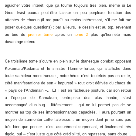
aguicher votre intérêt, que ça tourne toujours très bien, même si Le
Gros Twist pourra peut-être laisser un peu perplexe, fonction des
attentes de chacun (il me paraît au moins intéressant, s’il me fait me
poser quelques questions) ; par ailleurs, le dessin est au top, revenant
au brio du
premier tome
après un
tome 2
plus qu’honnête mais
davantage retenu.
Ce troisième tome s’ouvre en plein sur le titanesque combat opposant
Kokemaru/Kedama et le sinistre Homme-Tortue, qui s’affiche dans
toute sa hideur monstrueuse ; notre héros n’est toutefois pas en reste,
côté manifestations de son « impureté » tout droit dérivée du chaos du
« pays de l’Andemain »… Et il est en fâcheuse posture, car son retour
à l’époque de Kamakura, entreprise des plus hardie, s’est
accompagné d’un bug – littéralement – qui ne lui permet pas de se
montrer au top de ses impressionnantes capacités. Il aura pourtant un
moyen de surmonter cette faiblesse… un moyen dont je ne sais pas
très bien que penser : c’est assurément surprenant, et finalement très
rigolo, oui – c’est juste que côté crédibilité, on repassera, sans doute…