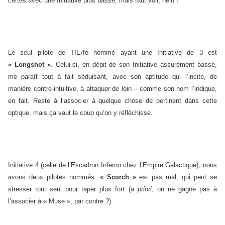
certes avec une Initiative plus basse, mais faut voir, hein !
Le seul pilote de TIE/fo nommé ayant une Initiative de 3 est
« Longshot »
. Celui-ci, en dépit de son Initiative assurément basse,
me paraît tout à fait séduisant, avec son aptitude qui l’incite, de
manière contre-intuitive, à attaquer de loin – comme son nom l’indique,
en fait. Reste à l’associer à quelque chose de pertinent dans cette
optique, mais ça vaut le coup qu’on y réfléchisse.
Initiative 4 (celle de l’Escadron Inferno chez l’Empire Galactique), nous
avons deux pilotes nommés.
« Scorch »
est pas mal, qui peut se
stresser tout seul pour taper plus fort (
a priori
, on ne gagne pas à
l’associer à « Muse », par contre ?).