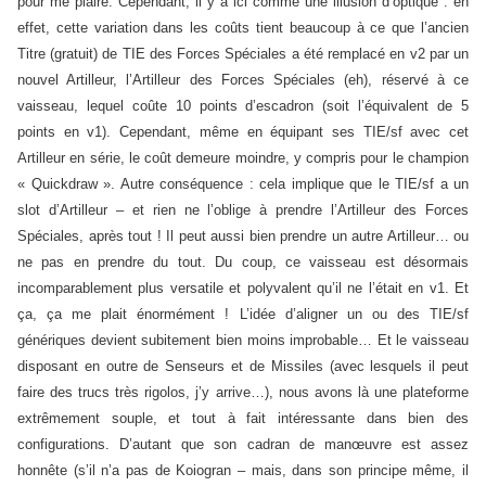
pour me plaire. Cependant, il y a ici comme une illusion d’optique : en
effet, cette variation dans les coûts tient beaucoup à ce que l’ancien
Titre (gratuit) de TIE des Forces Spéciales a été remplacé en v2 par un
nouvel Artilleur, l’Artilleur des Forces Spéciales (eh), réservé à ce
vaisseau, lequel coûte 10 points d’escadron (soit l’équivalent de 5
points en v1). Cependant, même en équipant ses TIE/sf avec cet
Artilleur en série, le coût demeure moindre, y compris pour le champion
« Quickdraw ». Autre conséquence : cela implique que le TIE/sf a un
slot d’Artilleur – et rien ne l’oblige à prendre l’Artilleur des Forces
Spéciales, après tout ! Il peut aussi bien prendre un autre Artilleur… ou
ne pas en prendre du tout. Du coup, ce vaisseau est désormais
incomparablement plus versatile et polyvalent qu’il ne l’était en v1. Et
ça, ça me plait énormément ! L’idée d’aligner un ou des TIE/sf
génériques devient subitement bien moins improbable… Et le vaisseau
disposant en outre de Senseurs et de Missiles (avec lesquels il peut
faire des trucs très rigolos, j’y arrive…), nous avons là une plateforme
extrêmement souple, et tout à fait intéressante dans bien des
configurations. D’autant que son cadran de manœuvre est assez
honnête (s’il n’a pas de Koiogran – mais, dans son principe même, il