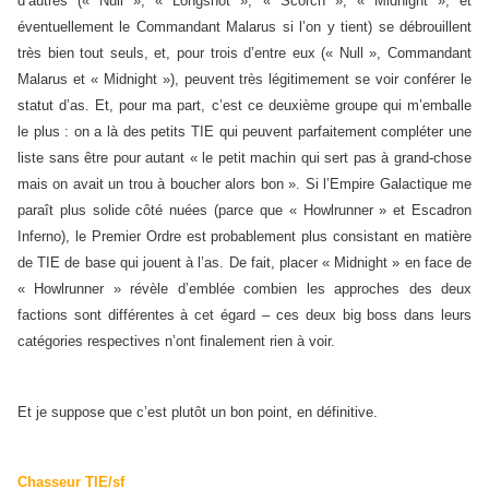
d’autres (« Null », « Longshot », « Scorch », « Midnight », et
éventuellement le Commandant Malarus si l’on y tient) se débrouillent
très bien tout seuls, et, pour trois d’entre eux (« Null », Commandant
Malarus et « Midnight »), peuvent très légitimement se voir conférer le
statut d’as. Et, pour ma part, c’est ce deuxième groupe qui m’emballe
le plus : on a là des petits TIE qui peuvent parfaitement compléter une
liste sans être pour autant « le petit machin qui sert pas à grand-chose
mais on avait un trou à boucher alors bon ». Si l’Empire Galactique me
paraît plus solide côté nuées (parce que « Howlrunner » et Escadron
Inferno), le Premier Ordre est probablement plus consistant en matière
de TIE de base qui jouent à l’as. De fait, placer « Midnight » en face de
« Howlrunner » révèle d’emblée combien les approches des deux
factions sont différentes à cet égard – ces deux big boss dans leurs
catégories respectives n’ont finalement rien à voir.
Et je suppose que c’est plutôt un bon point, en définitive.
Chasseur TIE/sf