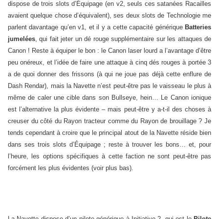
dispose de trois slots d’Équipage (en v2, seuls ces satanées Racailles
avaient quelque chose d’équivalent), ses deux slots de Technologie me
parlent davantage qu’en v1, et il y a cette capacité générique
Batteries
jumelées
, qui fait jeter un dé rouge supplémentaire sur les attaques de
Canon ! Reste à équiper le bon : le Canon laser lourd a l’avantage d’être
peu onéreux, et l’idée de faire une attaque à cinq dés rouges à portée 3
a de quoi donner des frissons (à qui ne joue pas déjà cette enflure de
Dash Rendar), mais la Navette n’est peut-être pas le vaisseau le plus à
même de caler une cible dans son Bullseye, hein… Le Canon ionique
est l’alternative la plus évidente – mais peut-être y a-t-il des choses à
creuser du côté du Rayon tracteur comme du Rayon de brouillage ? Je
tends cependant à croire que le principal atout de la Navette réside bien
dans ses trois slots d’Équipage ; reste à trouver les bons… et, pour
l’heure, les options spécifiques à cette faction ne sont peut-être pas
forcément les plus évidentes (voir plus bas).
La Navette dispose d’un pilote générique à Initiative 2, qui est le
Pilote