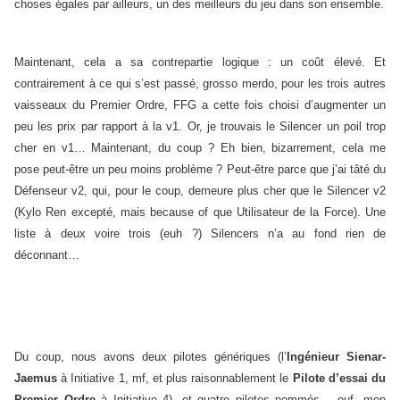
choses égales par ailleurs, un des meilleurs du jeu dans son ensemble.
Maintenant, cela a sa contrepartie logique : un coût élevé. Et
contrairement à ce qui s’est passé, grosso merdo, pour les trois autres
vaisseaux du Premier Ordre, FFG a cette fois choisi d’augmenter un
peu les prix par rapport à la v1. Or, je trouvais le Silencer un poil trop
cher en v1… Maintenant, du coup ? Eh bien, bizarrement, cela me
pose peut-être un peu moins problème ? Peut-être parce que j’ai tâté du
Défenseur v2, qui, pour le coup, demeure plus cher que le Silencer v2
(Kylo Ren excepté, mais because of que Utilisateur de la Force). Une
liste à deux voire trois (euh ?) Silencers n’a au fond rien de
déconnant…
Du coup, nous avons deux pilotes génériques (l’
Ingénieur Sienar-
Jaemus
à Initiative 1, mf, et plus raisonnablement le
Pilote d’essai du
Premier Ordre
à Initiative 4), et quatre pilotes nommés – ouf, mon