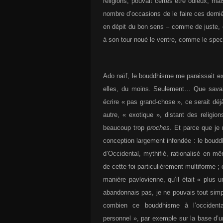
religions, pouvait certes être odieux, m
nombre d’occasions de le faire ces dern
en dépit du bon sens – comme de juste, c
à son tour noué le ventre, comme le spe
Ado naïf, le bouddhisme me paraissait e
elles, du moins. Seulement… Que savai
écrire « pas grand-chose », ce serait dé
autre, « exotique », distant des religio
beaucoup trop
proches
. Et parce que je
conception largement infondée : le boudd
d’Occidental, mythifié, rationalisé en 
de cette foi particulièrement multiforme ;
manière pavlovienne, qu’il était « plus
abandonnais pas, je ne pouvais tout simp
combien ce bouddhisme à l’occidenta
personnel », par exemple sur la base d’u