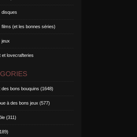
 disques
films (et les bonnes séries)
 jeux
 et lovecrafteries
ÉGORIES
it des bons bouquins (1648)
oue à des bons jeux (577)
ôle (311)
189)