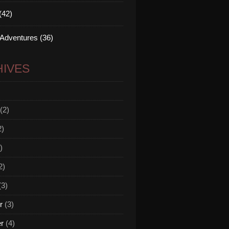
(42)
 Adventures (36)
IVES
(2)
2)
)
2)
(3)
r
(3)
er
(4)