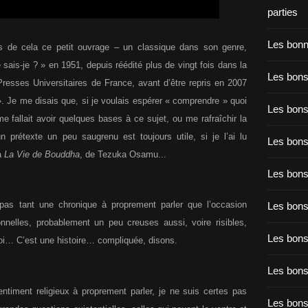
parties
Les bon
s de cela ce petit ouvrage – un classique dans son genre,
 sais-je ? » en 1951, depuis réédité plus de vingt fois dans la
Les bons
resses Universitaires de France, avant d’être repris en 2007
 Je me disais que, si je voulais espérer « comprendre » quoi
Les bons
me fallait avoir quelques bases à ce sujet, ou me rafraîchir la
 prétexte un peu saugrenu est toujours utile, si je l’ai lu
Les bons
 à
La Vie de Bouddha
, de Tezuka Osamu...
Les bons
pas tant une chronique à proprement parler que l’occasion
Les bon
onnelles, probablement un peu creuses aussi, voire risibles,
Les bon
oi… C’est une histoire… compliquée, disons.
Les bons
ntiment religieux à proprement parler, je ne suis certes pas
Les bon