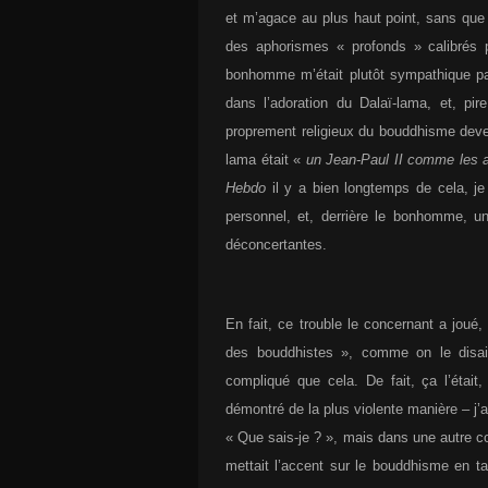
et m’agace au plus haut point, sans que
des aphorismes « profonds » calibrés 
bonhomme m’était plutôt sympathique pa
dans l’adoration du Dalaï-lama, et, pi
proprement religieux du bouddhisme devenai
lama était «
un Jean-Paul II comme les a
Hebdo
il y a bien longtemps de cela, je 
personnel, et, derrière le bonhomme, u
déconcertantes.
En fait, ce trouble le concernant a joué,
des bouddhistes », comme on le disait
compliqué que cela. De fait, ça l’était,
démontré de la plus violente manière – j’
« Que sais-je ? », mais dans une autre col
mettait l’accent sur le bouddhisme en ta