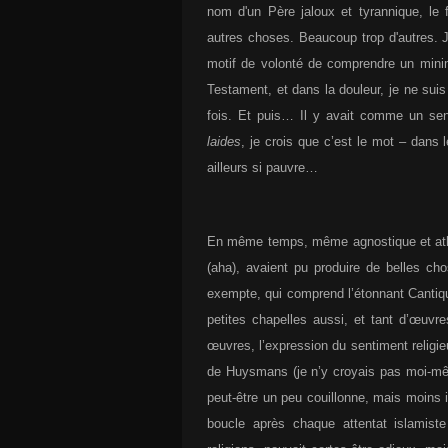
nom d'un Père jaloux et tyrannique, le
autres choses. Beaucoup trop d'autres. J
motif de volonté de comprendre un mini
Testament, et dans la douleur, je ne sui
fois. Et puis… Il y avait comme un senti
laides
, je crois que c’est le mot – dans 
ailleurs si pauvre…
En même temps, même agnostique et athée
(aha), avaient pu produire de belles cho
exempte, qui comprend l’étonnant Cantiqu
petites chapelles aussi, et tant d’œuvre
œuvres, l’expression du sentiment religie
de Huysmans (je n’y croyais pas moi-mê
peut-être un peu couillonne, mais moins ir
boucle après chaque attentat islamist