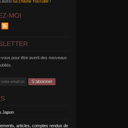
a aussi
sa chaîne YouTube
!
EZ-MOI
SLETTER
vous pour être averti des nouveaux
publiés.
ES
u Japon
rements, articles, comptes rendus de