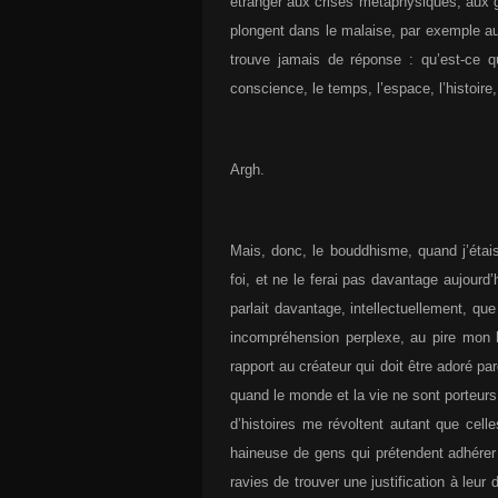
étranger aux crises métaphysiques, aux gr
plongent dans le malaise, par exemple au
trouve jamais de réponse : qu’est-ce q
conscience, le temps, l’espace, l’histoire
Argh.
Mais, donc, le bouddhisme, quand j’étais
foi, et ne le ferai pas davantage aujour
parlait davantage, intellectuellement, que
incompréhension perplexe, au pire mon h
rapport au créateur qui doit être adoré pa
quand le monde et la vie ne sont porteurs
d’histoires me révoltent autant que cell
haineuse de gens qui prétendent adhérer 
ravies de trouver une justification à leur