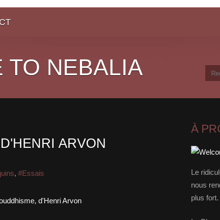
CT
 TO NEBALIA
À P
 D'HENRI ARVON
Le ridicu
quins
,
#Essais
nous rend
plus for