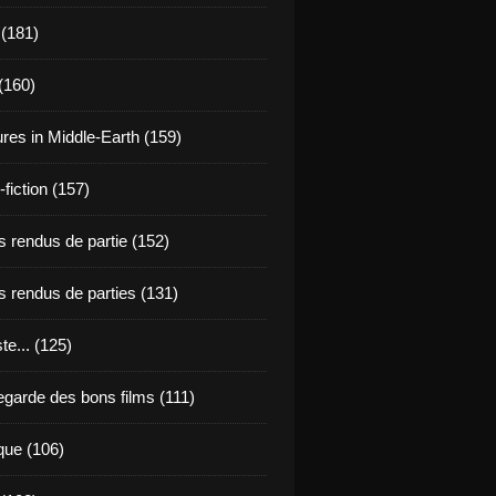
 (181)
(160)
res in Middle-Earth (159)
fiction (157)
 rendus de partie (152)
 rendus de parties (131)
ste... (125)
egarde des bons films (111)
que (106)