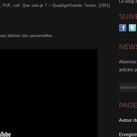
Le Blog 
s, PUF, coll. Que sais-je ? – Quadrige/Grands Textes, [1951]
SUIV
gues bêtises très personnelles...
NEW
Abonnez-
articles 
Email
PAG
Autour d
Enregist