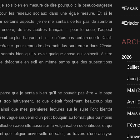
 je sois bien en mesure de dire pourquoi ; la pseudo-sagesse
#Essais 
pour les réseaux sociaux dans une égale mesure. Et si le
r certains aspects, je ne me sentais certes pas de sombrer
#Eriador
re encore, de ses apôtres français – pour le coup, l’aspect
t ici plus flagrant, et, si je n’étais pas certain que le Dalaï-
ARCH
utres
», pour reprendre des mots lus sauf erreur dans
Charlie
sentais bien qu’il y avait quelque chose qui coinçait, à titre
2026
ne théocratie en exil en même temps que des superstitions
Juillet
Juin
(
Mai
(2
 parce que je sentais bien qu’il ne pouvait pas être « le pape
 trop hâtivement, et que c’était forcément beaucoup plus
Avril
(
 ainsi que mes premières lectures sur le sujet l’ont bientôt
Mars
ai le vague souvenir d’un petit bouquin au format plus ou moins
Févrie
lection axée elle aussi sur la vulgarisation scientifique, et qui
nt que religion universelle de salut, au travers d'une analyse
Janvi