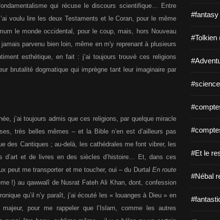
 fondamentalisme qui récuse le discours scientifique… Entre
#fantasy
’ai voulu lire les deux Testaments et le Coran, pour le même
mum le monde occidental, pour le coup, mais, hors Nouveau
#Tolkien 
s jamais parvenu bien loin, même en m'y reprenant à plusieurs
ment esthétique, en fait : j’ai toujours trouvé ces religions
#Adventu
leur brutalité dogmatique qui imprègne tant leur imaginaire par
#science-
#comptes
, j’ai toujours admis que ces religions, par quelque miracle
#comptes
ses, très belles mêmes – et la Bible n’en est d’ailleurs pas
e des Cantiques ; au-delà, les cathédrales me font vibrer, les
#Et le re
s d’art et de livres en des siècles d’histoire… Et, dans ces
ux peut me transporter et me toucher, oui – du Durtal
En route
#Nébal r
me !) au qawwalî de Nusrat Fateh Ali Khan, dont, confession
onique qu’il n’y paraît, j’ai écouté les « louanges à Dieu » en
#fantasti
e majeur, pour me rappeler que l’Islam, comme les autres