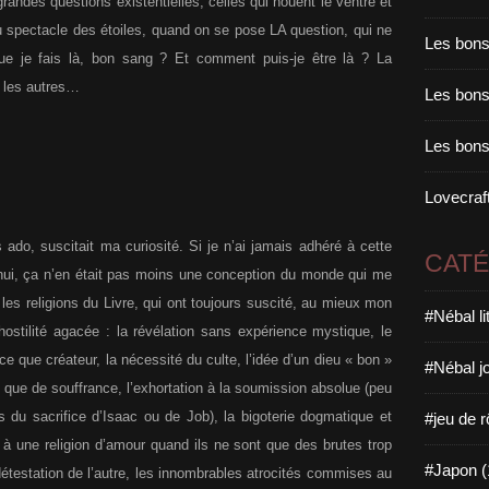
andes questions existentielles, celles qui nouent le ventre et
 spectacle des étoiles, quand on se pose LA question, qui ne
Les bons
ue je fais là, bon sang ? Et comment puis-je être là ? La
, les autres…
Les bons 
Les bons
Lovecraft
 ado, suscitait ma curiosité. Si je n’ai jamais adhéré à cette
CAT
d’hui, ça n’en était pas moins une conception du monde qui me
 les religions du Livre, qui ont toujours suscité, au mieux mon
#Nébal l
ostilité agacée : la révélation sans expérience mystique, le
rce que créateur, la nécessité du culte, l’idée d’un dieu « bon »
#Nébal j
 que de souffrance, l’exhortation à la soumission absolue (peu
es du sacrifice d’Isaac ou de Job), la bigoterie dogmatique et
#jeu de r
à une religion d’amour quand ils ne sont que des brutes trop
#Japon (
 détestation de l’autre, les innombrables atrocités commises au