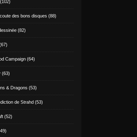
 (102)
coute des bons disques (88)
essinée (82)
(67)
od Campaign (64)
 (63)
ns & Dragons (53)
diction de Strahd (53)
ft (52)
(49)