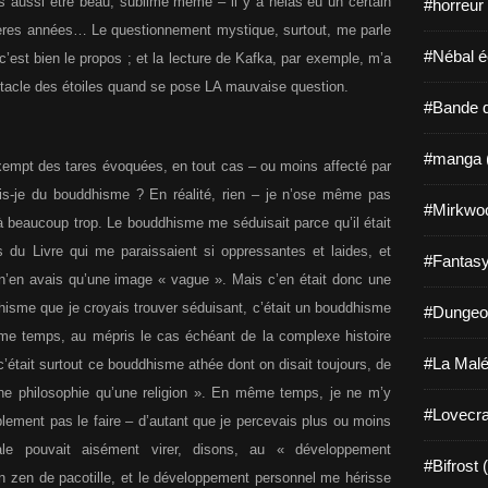
ais aussi être beau, sublime même – il y a hélas eu un certain
#horreur
ières années… Le questionnement mystique, surtout, me parle
#Nébal é
’est bien le propos ; et la lecture de Kafka, par exemple, m’a
ctacle des étoiles quand se pose LA mauvaise question.
#Bande d
#manga 
xempt des tares évoquées, en tout cas – ou moins affecté par
s-je du bouddhisme ? En réalité, rien – je n’ose même pas
#Mirkwo
jà beaucoup trop. Le bouddhisme me séduisait parce qu’il était
ns du Livre qui me paraissaient si oppressantes et laides, et
#Fantasy
 n’en avais qu’une image « vague ». Mais c’en était donc une
hisme que je croyais trouver séduisant, c’était un bouddhisme
#Dungeo
même temps, au mépris le cas échéant de la complexe histoire
#La Malé
 c’était surtout ce bouddhisme athée dont on disait toujours, de
 une philosophie qu’une religion ». En même temps, je ne m’y
#Lovecra
lement pas le faire – d’autant que je percevais plus ou moins
le pouvait aisément virer, disons, au « développement
#Bifrost 
n zen de pacotille, et le développement personnel me hérisse