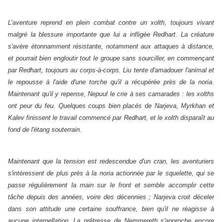
L’aventure reprend en plein combat contre un xolth, toujours vivant
malgré la blessure importante que lui a infligée Redhart. La créature
s'avère étonnamment résistante, notamment aux attaques à distance,
et pourrait bien engloutir tout le groupe sans sourciller, en commençant
par Redhart, toujours au corps-à-corps. Liu tente d'amadouer l'animal et
le repousse à l'aide d'une torche qu'il a récupérée près de la noria.
Maintenant qu'il y repense, Nepuul le crie à ses camarades : les xolths
ont peur du feu. Quelques coups bien placés de Narjeva, Myrkhan et
Kalev finissent le travail commencé par Redhart, et le xolth disparaît au
fond de l'étang souterrain.
Maintenant que la tension est redescendue d'un cran, les aventuriers
s'intéressent de plus près à la noria actionnée par le squelette, qui se
passe régulièrement la main sur le front et semble accomplir cette
tâche depuis des années, voire des décennies ; Narjeva croit déceler
dans son attitude une certaine souffrance, bien qu'il ne réagisse à
aucune interpellation. La prêtresse de Nemmereth s'approche encore