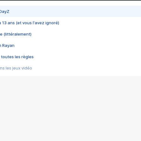
 DayZ
 a 13 ans (et vous l'avez ignoré)
e (littéralement)
im Rayan
 toutes les règles
s les jeux vidéo
us choquant de Rockstar ? - Le scandale BULLY
e plus moche de Steam
du RÊVE tourne au CAUCHEMAR
pendant 8 heures
it… à tort
umiliés par un jeu vidéo