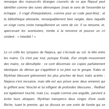
remarque des manuscrits étranges couverts de ce que Nepuul peut
identifier comme des runes démoniques (mais le sens de l'ensemble lui
échappe ; il s'agit d'interpolations, comme pour un code peut-être) ; et
la bibliothèque attenante, remarquablement bien rangée, dans laquelle
un singe cornu sirote tranquillement un verre de vin. Il se retourne, et,
apercevant les aventuriers, tombe à la renverse et pousse un cri
strident : «
Interdiiit !
»
Le cri vrille les tympans de Narjeva, qui s’écroule au sol, la tête entre
les mains. Ce n'est pas tout, puisque Krulak, d'un simple mouvement
des mains, se démultiplie : ce sont désormais six copies parfaitement
identiques du démon qui s'apprêtent à se jeter sur le groupe. Kalev et
Myrkhan blessent grièvement les plus proches de leurs traits acérés ;
Narjeva s'est ressaisie, mais elle est aux prises avec deux ennemis qui
la griffent avec férocité et lui infligent de profondes blessures ; Redhart
est également touché, mais Liu, souple comme une anguille, parvient à
éviter leurs attaques. Myrkhan transperce deux singes d'une seule
flèche, tuant le premier, qui se dissout en une sorte de fumée qui se