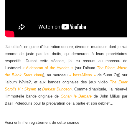
J'ai utilisé, en guise d'illustration sonore, diverses musiques dont je n'ai
comme de juste pas les droits, qui demeurent à leurs propriétaires
respectifs. Durant cette séance, j’ai eu recours au morceau de
Lustmord
« Aldebaran of the Hyades »
(sur l’album
The Place Where
the Black Stars Hang
), au morceau
« bassAliens »
de Sunn O))) sur
l’album
White2
, et aux bandes originales des jeux vidéo
The Elder
Scrolls V : Skyrim
et
Darkest Dungeon
. Comme d’habitude, j’ai réservé
l’immortelle bande originale de
Conan le Barbare
de John Milius par
Basil Poledouris pour la préparation de la partie et son debrief…
Voici enfin l’enregistrement de cette séance :