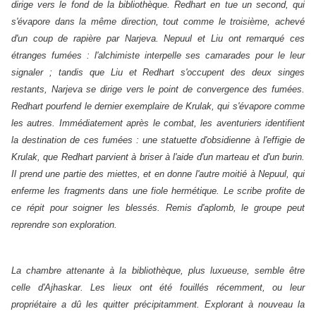
dirige vers le fond de la bibliothèque. Redhart en tue un second, qui
s'évapore dans la même direction, tout comme le troisième, achevé
d'un coup de rapière par Narjeva. Nepuul et Liu ont remarqué ces
étranges fumées : l'alchimiste interpelle ses camarades pour le leur
signaler ; tandis que Liu et Redhart s'occupent des deux singes
restants, Narjeva se dirige vers le point de convergence des fumées.
Redhart pourfend le dernier exemplaire de Krulak, qui s'évapore comme
les autres. Immédiatement après le combat, les aventuriers identifient
la destination de ces fumées : une statuette d'obsidienne à l'effigie de
Krulak, que Redhart parvient à briser à l'aide d'un marteau et d'un burin.
Il prend une partie des miettes, et en donne l'autre moitié à Nepuul, qui
enferme les fragments dans une fiole hermétique. Le scribe profite de
ce répit pour soigner les blessés. Remis d'aplomb, le groupe peut
reprendre son exploration.
La chambre attenante à la bibliothèque, plus luxueuse, semble être
celle d'Ajhaskar. Les lieux ont été fouillés récemment, ou leur
propriétaire a dû les quitter précipitamment. Explorant à nouveau la