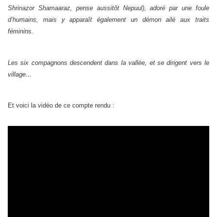
Shrinazor Shamaaraz, pense aussitôt Nepuul), adoré par une foule
d’humains, mais y apparaît également un démon ailé aux traits
féminins.
Les six compagnons descendent dans la vallée, et se dirigent vers le
village…
Et voici la vidéo de ce compte rendu :