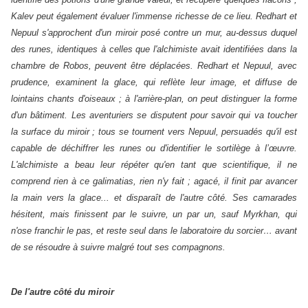
Kalev peut également évaluer l'immense richesse de ce lieu. Redhart et
Nepuul s'approchent d'un miroir posé contre un mur, au-dessus duquel
des runes, identiques à celles que l'alchimiste avait identifiées dans la
chambre de Robos, peuvent être déplacées. Redhart et Nepuul, avec
prudence, examinent la glace, qui reflète leur image, et diffuse de
lointains chants d'oiseaux ; à l'arrière-plan, on peut distinguer la forme
d'un bâtiment. Les aventuriers se disputent pour savoir qui va toucher
la surface du miroir ; tous se tournent vers Nepuul, persuadés qu'il est
capable de déchiffrer les runes ou d'identifier le sortilège à l’œuvre.
L'alchimiste a beau leur répéter qu'en tant que scientifique, il ne
comprend rien à ce galimatias, rien n'y fait ; agacé, il finit par avancer
la main vers la glace... et disparaît de l'autre côté. Ses camarades
hésitent, mais finissent par le suivre, un par un, sauf Myrkhan, qui
n'ose franchir le pas, et reste seul dans le laboratoire du sorcier… avant
de se résoudre à suivre malgré tout ses compagnons.
De l'autre côté du miroir