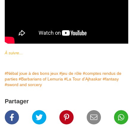
À suivre…
#Nébal joue à des bons jeux
#jeu de rôle
#comptes rendus de
parties
#Barbarians of Lemuria
#La Tour d'Ajhaskar
#fantasy
#sword and sorcery
Partager