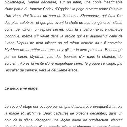
bibliothèque, Nepuul découvre, sur un lutrin, une copie inestimable
d'une partie du fameux
Codex d'Yggdar
: la page ouverte relate l'histoire
d'un vieux Roi-Sorcier du nom de Shrinazor Shamaaraz, qui était l'un
des plus célèbres, et qui, peu avant la chute de ses congénères, s'était
constitué, dit-on, un repaire secret, dont la situation exacte demeure
inconnue, même s’il vivait dans la région qui est aujourd'hui celle de
Lysor. Nepuul ne peut laisser un tel trésor derrière lui : il convainc
Myrkhan de lui prêter son sac, et y glisse le livre précieux. Encouragé
par ce larcin, Myrkhan vole des bourses d'or dans la chambre du
sorcier... Après la visite d'une magnifique serre, le groupe se dirige, par
l'escalier de service, vers le deuxième étage.
Le deuxième étage
Le second étage est occupé par un grand laboratoire évoquant à la fois
la magie et l'alchimie. Deux cadavres de pigeons décapités, dans un
coin de la pièce, dégagent une légère odeur de putréfaction. Nepuul
identifie des potions d'une grande valeur, et récupère quelques flacons ;