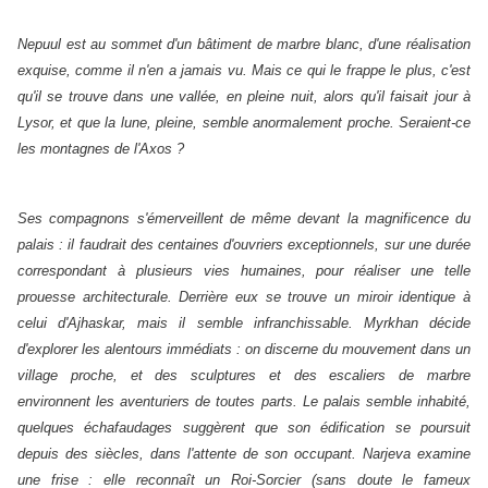
Nepuul est au sommet d'un bâtiment de marbre blanc, d'une réalisation
exquise, comme il n'en a jamais vu. Mais ce qui le frappe le plus, c'est
qu'il se trouve dans une vallée, en pleine nuit, alors qu'il faisait jour à
Lysor, et que la lune, pleine, semble anormalement proche. Seraient-ce
les montagnes de l'Axos ?
Ses compagnons s'émerveillent de même devant la magnificence du
palais : il faudrait des centaines d'ouvriers exceptionnels, sur une durée
correspondant à plusieurs vies humaines, pour réaliser une telle
prouesse architecturale. Derrière eux se trouve un miroir identique à
celui d'Ajhaskar, mais il semble infranchissable. Myrkhan décide
d'explorer les alentours immédiats : on discerne du mouvement dans un
village proche, et des sculptures et des escaliers de marbre
environnent les aventuriers de toutes parts. Le palais semble inhabité,
quelques échafaudages suggèrent que son édification se poursuit
depuis des siècles, dans l'attente de son occupant. Narjeva examine
une frise : elle reconnaît un Roi-Sorcier (sans doute le fameux