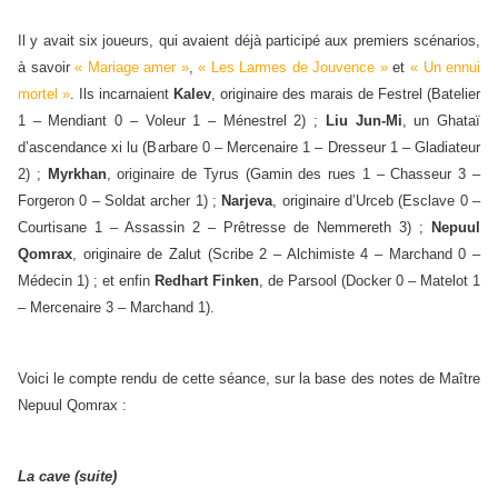
Il y avait six joueurs, qui avaient déjà participé aux premiers scénarios,
à savoir
« Mariage amer »
,
« Les Larmes de Jouvence »
et
« Un ennui
mortel »
. Ils incarnaient
Kalev
, originaire des marais de Festrel (Batelier
1 – Mendiant 0 – Voleur 1 – Ménestrel 2) ;
Liu Jun-Mi
, un Ghataï
d’ascendance xi lu (Barbare 0 – Mercenaire 1 – Dresseur 1 – Gladiateur
2) ;
Myrkhan
, originaire de Tyrus (Gamin des rues 1 – Chasseur 3 –
Forgeron 0 – Soldat archer 1) ;
Narjeva
, originaire d’Urceb (Esclave 0 –
Courtisane 1 – Assassin 2 – Prêtresse de Nemmereth 3) ;
Nepuul
Qomrax
, originaire de Zalut (Scribe 2 – Alchimiste 4 – Marchand 0 –
Médecin 1) ; et enfin
Redhart Finken
, de Parsool (Docker 0 – Matelot 1
– Mercenaire 3 – Marchand 1).
Voici le compte rendu de cette séance, sur la base des notes de Maître
Nepuul Qomrax :
La cave (suite)