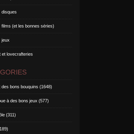
 disques
films (et les bonnes séries)
 jeux
 et lovecrafteries
ÉGORIES
it des bons bouquins (1648)
oue à des bons jeux (577)
ôle (311)
189)