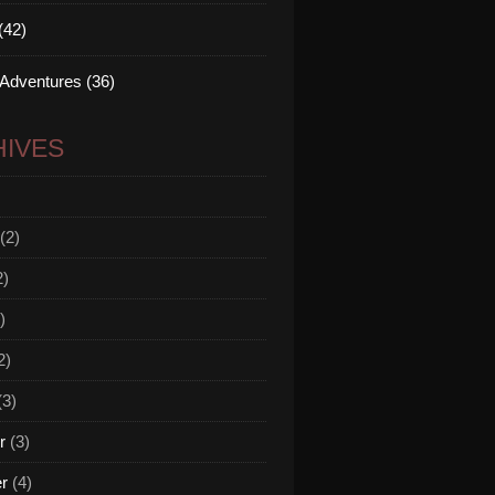
(42)
 Adventures (36)
IVES
(2)
2)
)
2)
(3)
r
(3)
er
(4)