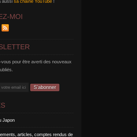
a aussi
sa chaîne YouTube
!
EZ-MOI
SLETTER
vous pour être averti des nouveaux
publiés.
ES
u Japon
rements, articles, comptes rendus de