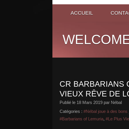
ACCUEIL
CONTA
WELCOME
CR BARBARIANS O
VIEUX RÊVE DE L
Publié le
18 Mars 2019
par Nébal
Catégories :
#Nébal joue à des bons 
#Barbarians of Lemuria
,
#Le Plus Vi