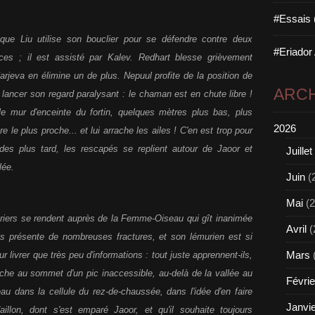
#Essais 
 que Liu utilise son bouclier pour se défendre contre deux
#Eriador
ces ; il est assisté par Kalev. Redhart blesse grièvement
 Narjeva en élimine un de plus. Nepuul profite de la position de
ARCH
ui lancer son regard paralysant : le chaman est en chute libre !
e mur d'enceinte du fortin, quelques mètres plus bas, plus
2026
re le plus proche... et lui arrache les ailes ! C'en est trop pour
s plus tard, les rescapés se replient autour de Jaoor et
Juillet
lée.
Juin
(
Mai
(2
nturiers se rendent auprès de la Femme-Oiseau qui gît inanimée
Avril
(
ais présente de nombreuses fractures, et son lémurien est si
Mars
r livrer que très peu d'informations : tout juste apprennent-ils,
niche au sommet d'un pic inaccessible, au-delà de la vallée au
Févrie
u dans la cellule du rez-de-chaussée, dans l'idée d'en faire
Janvi
llon, dont s'est emparé Jaoor, et qu'il souhaite toujours