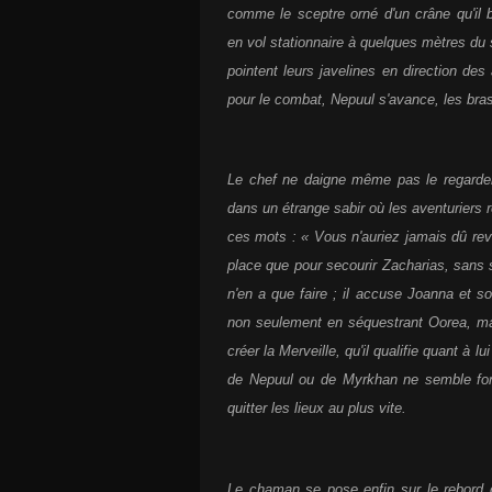
comme le sceptre orné d'un crâne qu'il
en vol stationnaire à quelques mètres du 
pointent leurs javelines en direction de
pour le combat, Nepuul s'avance, les bras
Le chef ne daigne même pas le regarder
dans un étrange sabir où les aventuriers 
ces mots : « Vous n'auriez jamais dû reve
place que pour secourir Zacharias, sans sa
n'en a que faire ; il accuse Joanna et s
non seulement en séquestrant Oorea, ma
créer la Merveille, qu'il qualifie quant à
de Nepuul ou de Myrkhan ne semble fonc
quitter les lieux au plus vite.
Le chaman se pose enfin sur le rebord