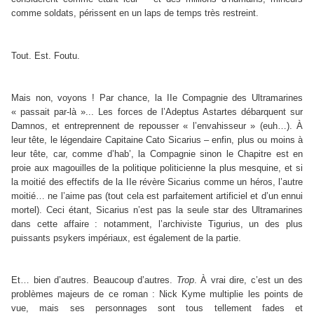
comme soldats, périssent en un laps de temps très restreint.
Tout. Est. Foutu.
Mais non, voyons ! Par chance, la IIe Compagnie des Ultramarines
« passait par-là »... Les forces de l’Adeptus Astartes débarquent sur
Damnos, et entreprennent de repousser « l’envahisseur » (euh…). À
leur tête, le légendaire Capitaine Cato Sicarius – enfin, plus ou moins à
leur tête, car, comme d’hab’, la Compagnie sinon le Chapitre est en
proie aux magouilles de la politique politicienne la plus mesquine, et si
la moitié des effectifs de la IIe révère Sicarius comme un héros, l’autre
moitié… ne l’aime pas (tout cela est parfaitement artificiel et d’un ennui
mortel). Ceci étant, Sicarius n’est pas la seule star des Ultramarines
dans cette affaire : notamment, l’archiviste Tigurius, un des plus
puissants psykers impériaux, est également de la partie.
Et… bien d’autres. Beaucoup d’autres.
Trop
. À vrai dire, c’est un des
problèmes majeurs de ce roman : Nick Kyme multiplie les points de
vue, mais ses personnages sont tous tellement fades et