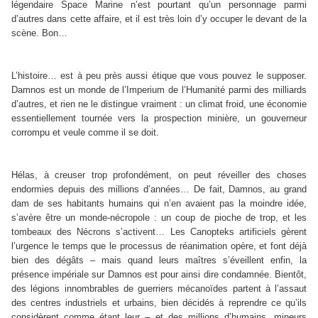
légendaire Space Marine n’est pourtant qu’un personnage parmi
d’autres dans cette affaire, et il est très loin d’y occuper le devant de la
scène. Bon…
L’histoire… est à peu près aussi étique que vous pouvez le supposer.
Damnos est un monde de l’Imperium de l’Humanité parmi des milliards
d’autres, et rien ne le distingue vraiment : un climat froid, une économie
essentiellement tournée vers la prospection minière, un gouverneur
corrompu et veule comme il se doit.
Hélas, à creuser trop profondément, on peut réveiller des choses
endormies depuis des millions d’années… De fait, Damnos, au grand
dam de ses habitants humains qui n’en avaient pas la moindre idée,
s’avère être un monde-nécropole : un coup de pioche de trop, et les
tombeaux des Nécrons s’activent… Les Canopteks artificiels gèrent
l’urgence le temps que le processus de réanimation opère, et font déjà
bien des dégâts – mais quand leurs maîtres s’éveillent enfin, la
présence impériale sur Damnos est pour ainsi dire condamnée. Bientôt,
des légions innombrables de guerriers mécanoïdes partent à l’assaut
des centres industriels et urbains, bien décidés à reprendre ce qu’ils
considèrent comme étant leur – et des millions d’humains, mineurs