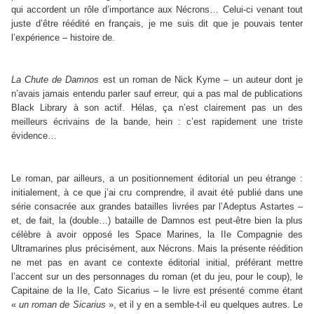
qui accordent un rôle d’importance aux Nécrons… Celui-ci venant tout
juste d’être réédité en français, je me suis dit que je pouvais tenter
l’expérience – histoire de.
La Chute de Damnos
est un roman de Nick Kyme – un auteur dont je
n’avais jamais entendu parler sauf erreur, qui a pas mal de publications
Black Library à son actif. Hélas, ça n’est clairement pas un des
meilleurs écrivains de la bande, hein : c’est rapidement une triste
évidence…
Le roman, par ailleurs, a un positionnement éditorial un peu étrange :
initialement, à ce que j’ai cru comprendre, il avait été publié dans une
série consacrée aux grandes batailles livrées par l’Adeptus Astartes –
et, de fait, la (double…) bataille de Damnos est peut-être bien la plus
célèbre à avoir opposé les Space Marines, la IIe Compagnie des
Ultramarines plus précisément, aux Nécrons. Mais la présente réédition
ne met pas en avant ce contexte éditorial initial, préférant mettre
l’accent sur un des personnages du roman (et du jeu, pour le coup), le
Capitaine de la IIe, Cato Sicarius – le livre est présenté comme étant
«
un roman de Sicarius
», et il y en a semble-t-il eu quelques autres. Le