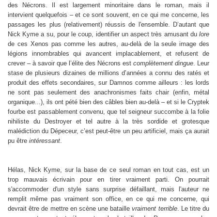
des Nécrons. Il est largement minoritaire dans le roman, mais il
intervient quelquefois – et ce sont souvent, en ce qui me concerne, les
passages les plus (relativement) réussis de l'ensemble. D’autant que
Nick Kyme a su, pour le coup, identifier un aspect très amusant du
lore
de ces Xenos pas comme les autres, au-delà de la seule image des
légions innombrables qui avancent implacablement, et refusent de
crever – à savoir que l’élite des Nécrons est
complètement dingue
. Leur
stase de plusieurs dizaines de millions d’années a connu des ratés et
produit des effets secondaires, sur Damnos comme ailleurs : les lords
ne sont pas seulement des anachronismes faits chair (enfin, métal
organique...), ils ont pété bien des câbles bien au-delà – et si le Cryptek
fourbe est passablement convenu, que tel seigneur succombe à la folie
nihiliste du Destroyer et tel autre à la très sordide et grotesque
malédiction du Dépeceur, c’est peut-être un peu artificiel, mais ça aurait
pu être
intéressant
.
Hélas, Nick Kyme, sur la base de ce seul roman en tout cas, est un
trop mauvais écrivain pour en tirer vraiment parti. On pourrait
s'accommoder d'un style sans surprise défaillant, mais l'auteur ne
remplit même pas vraiment son office, en ce qui me concerne, qui
devrait être de mettre en scène une bataille
vraiment terrible
. Le titre du