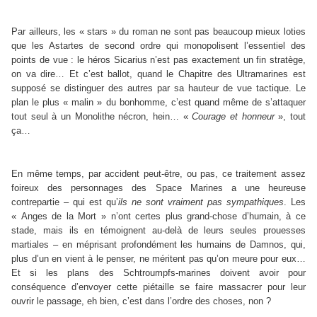
Par ailleurs, les « stars » du roman ne sont pas beaucoup mieux loties
que les Astartes de second ordre qui monopolisent l’essentiel des
points de vue : le héros Sicarius n’est pas exactement un fin stratège,
on va dire… Et c’est ballot, quand le Chapitre des Ultramarines est
supposé se distinguer des autres par sa hauteur de vue tactique. Le
plan le plus « malin » du bonhomme, c’est quand même de s’attaquer
tout seul à un Monolithe nécron, hein… «
Courage et honneur
», tout
ça…
En même temps, par accident peut-être, ou pas, ce traitement assez
foireux des personnages des Space Marines a une heureuse
contrepartie – qui est qu’
ils ne sont vraiment pas sympathiques
. Les
« Anges de la Mort » n’ont certes plus grand-chose d’humain, à ce
stade, mais ils en témoignent au-delà de leurs seules prouesses
martiales – en méprisant profondément les humains de Damnos, qui,
plus d’un en vient à le penser, ne méritent pas qu’on meure pour eux…
Et si les plans des Schtroumpfs-marines doivent avoir pour
conséquence d’envoyer cette piétaille se faire massacrer pour leur
ouvrir le passage, eh bien, c’est dans l’ordre des choses, non ?