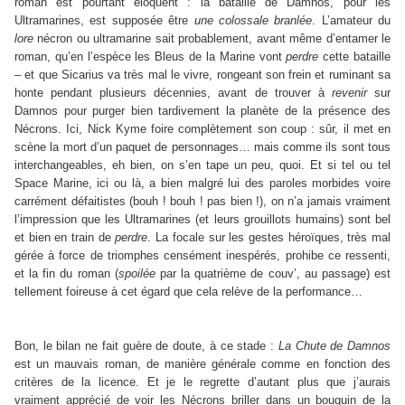
roman est pourtant éloquent : la bataille de Damnos, pour les
Ultramarines, est supposée être
une colossale branlée
. L’amateur du
lore
nécron ou ultramarine sait probablement, avant même d’entamer le
roman, qu’en l’espèce les Bleus de la Marine vont
perdre
cette bataille
– et que Sicarius va très mal le vivre, rongeant son frein et ruminant sa
honte pendant plusieurs décennies, avant de trouver à
revenir
sur
Damnos pour purger bien tardivement la planète de la présence des
Nécrons. Ici, Nick Kyme foire complètement son coup : sûr, il met en
scène la mort d’un paquet de personnages… mais comme ils sont tous
interchangeables, eh bien, on s’en tape un peu, quoi. Et si tel ou tel
Space Marine, ici ou là, a bien malgré lui des paroles morbides voire
carrément défaitistes (bouh ! bouh ! pas bien !), on n’a jamais vraiment
l’impression que les Ultramarines (et leurs grouillots humains) sont bel
et bien en train de
perdre
. La focale sur les gestes héroïques, très mal
gérée à force de triomphes censément inespérés, prohibe ce ressenti,
et la fin du roman (
spoilée
par la quatrième de couv’, au passage) est
tellement foireuse à cet égard que cela relève de la performance…
Bon, le bilan ne fait guère de doute, à ce stade :
La Chute de Damnos
est un mauvais roman, de manière générale comme en fonction des
critères de la licence. Et je le regrette d’autant plus que j’aurais
vraiment apprécié de voir les Nécrons briller dans un bouquin de la