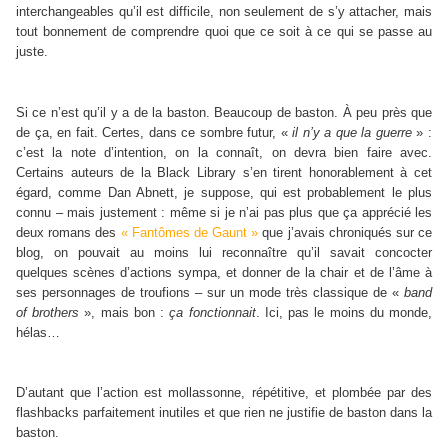
interchangeables qu’il est difficile, non seulement de s’y attacher, mais
tout bonnement de comprendre quoi que ce soit à ce qui se passe au
juste.
Si ce n’est qu’il y a de la baston. Beaucoup de baston. À peu près que
de ça, en fait. Certes, dans ce sombre futur, «
il n’y a que la guerre
» :
c’est la note d’intention, on la connaît, on devra bien faire avec.
Certains auteurs de la Black Library s’en tirent honorablement à cet
égard, comme Dan Abnett, je suppose, qui est probablement le plus
connu – mais justement : même si je n’ai pas plus que ça apprécié les
deux romans des
« Fantômes de Gaunt »
que j’avais chroniqués sur ce
blog, on pouvait au moins lui reconnaître qu’il savait concocter
quelques scènes d’actions sympa, et donner de la chair et de l’âme à
ses personnages de troufions – sur un mode très classique de «
band
of brothers
», mais bon :
ça fonctionnait
. Ici, pas le moins du monde,
hélas…
D’autant que l’action est mollassonne, répétitive, et plombée par des
flashbacks parfaitement inutiles et que rien ne justifie de baston dans la
baston.