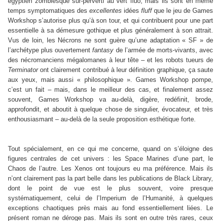
égyptien zombiesque sur-perverti au vert fluo, mais ils sont en même
temps symptomatiques des
excellentes
idées
fluff
que le jeu de Games
Workshop s’autorise plus qu’à son tour, et qui contribuent pour une part
essentielle à sa démesure gothique et plus généralement à son attrait.
Vus de loin, les Nécrons ne sont guère qu’une adaptation « SF » de
l’archétype plus ouvertement
fantasy
de l’armée de morts-vivants, avec
des nécromanciens mégalomanes à leur tête – et les robots tueurs de
Terminator
ont clairement contribué à leur définition graphique, ça saute
aux yeux, mais aussi « philosophique ». Games Workshop pompe,
c’est un fait – mais, dans le meilleur des cas, et finalement assez
souvent, Games Workshop va au-delà, digère, redéfinit, brode,
approfondit, et aboutit à quelque chose de singulier, évocateur, et très
enthousiasmant – au-delà de la seule proposition esthétique forte.
Tout spécialement, en ce qui me concerne, quand on s’éloigne des
figures centrales de cet univers : les Space Marines d’une part, le
Chaos de l’autre. Les Xenos ont toujours eu ma préférence. Mais ils
n’ont clairement pas la part belle dans les publications de Black Library,
dont le point de vue est le plus souvent, voire presque
systématiquement, celui de l’Imperium de l’Humanité, à quelques
exceptions chaotiques près mais au fond essentiellement liées. Le
présent roman ne déroge pas. Mais ils sont en outre très rares, ceux