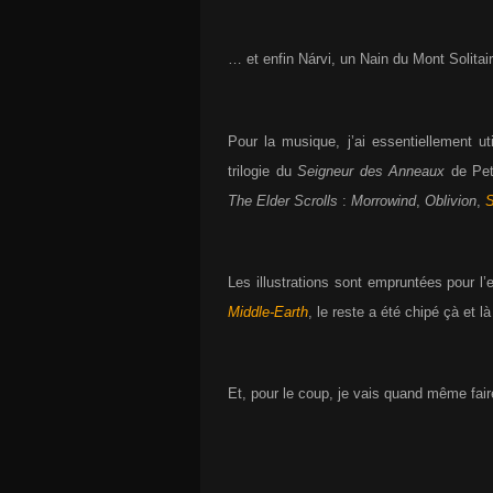
… et enfin Nárvi, un Nain du Mont Solitai
Pour la musique, j’ai essentiellement u
trilogie du
Seigneur des Anneaux
de Pete
The Elder Scrolls
:
Morrowind
,
Oblivion
,
S
Les illustrations sont empruntées pour 
Middle-Earth
, le reste a été chipé çà et l
Et, pour le coup, je vais quand même faire