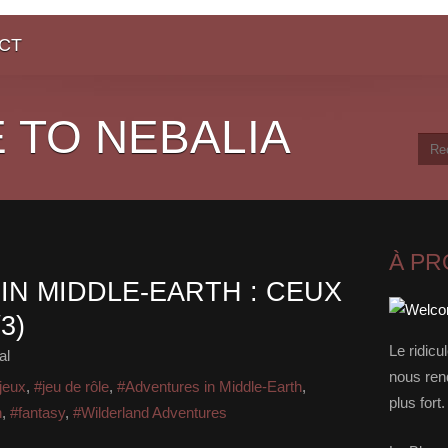
CT
 TO NEBALIA
À P
IN MIDDLE-EARTH : CEUX
3)
Le ridicu
al
nous rend
jeux
,
#jeu de rôle
,
#Adventures in Middle-Earth
,
plus for
n
,
#fantasy
,
#Wilderland Adventures