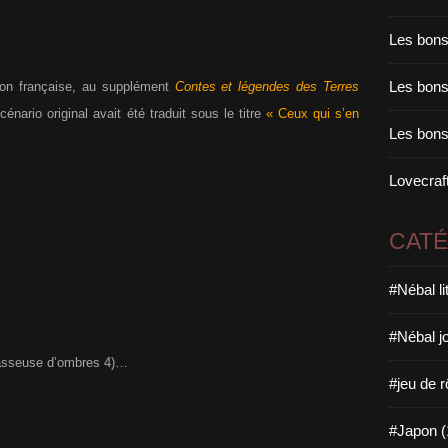
Les bons
Les bons 
sion française, au supplément
Contes et légendes des Terres
scénario original avait été traduit sous le titre
« Ceux qui s’en
Les bons
Lovecraft
CAT
#Nébal l
#Nébal j
asseuse d’ombres 4)…
#jeu de r
#Japon (