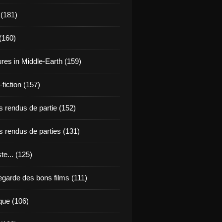
 (181)
(160)
res in Middle-Earth (159)
fiction (157)
 rendus de partie (152)
 rendus de parties (131)
ste... (125)
egarde des bons films (111)
que (106)