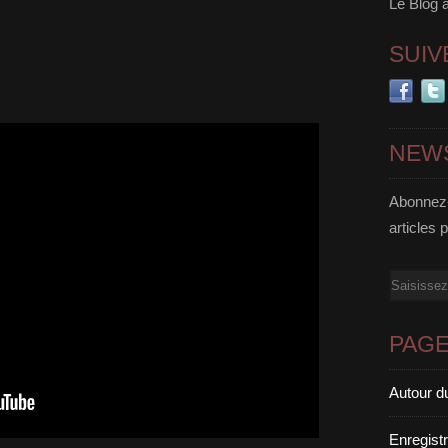
Le Blog 
SUIV
NEW
Abonnez-
articles 
Email
PAG
Autour d
Enregist