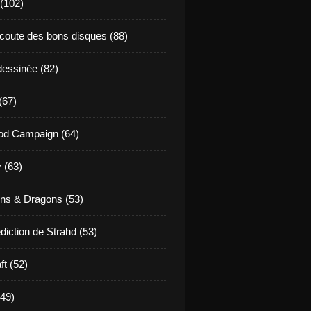
 (102)
coute des bons disques (88)
essinée (82)
(67)
od Campaign (64)
 (63)
ns & Dragons (53)
diction de Strahd (53)
ft (52)
(49)