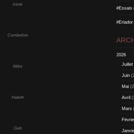
Irimë
#Essais 
#Eriador
Combefoin
ARCH
2026
Juillet
Aldor
Juin
(
Mai
(2
Avril
(
Haleth
Mars
Févrie
Geb
Janvi