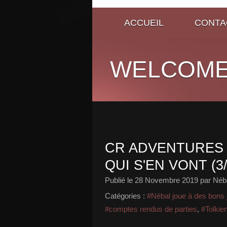
ACCUEIL
CONTA
WELCOME
CR ADVENTURES 
QUI S'EN VONT (3/
Publié le
28 Novembre 2019
par Néb
Catégories :
#Nébal joue à des bons 
#comptes rendus de parties
,
#Tolkie