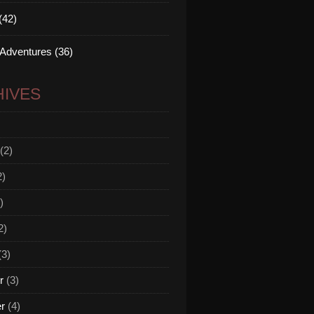
(42)
 Adventures (36)
IVES
(2)
2)
)
2)
(3)
r
(3)
er
(4)