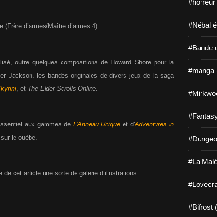
#horreur
#Nébal é
re (Frère d’armes/Maître d’armes 4).
#Bande d
tilisé, outre quelques compositions de Howard Shore pour la
#manga 
r Jackson, les bandes originales de divers jeux de la saga
kyrim
, et
The Elder Scrolls Online
.
#Mirkwo
#Fantasy
l’essentiel aux gammes de
L'Anneau Unique
et d'
Adventures in
à sur le ouèbe.
#Dungeo
#La Malé
 de cet article une sorte de galerie d’illustrations…
#Lovecra
#Bifrost 