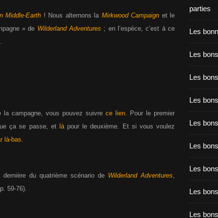
parties
n Middle-Earth
! Nous alternons la
Mirkwood Campaign
et le
campagne » de
Wilderland Adventures
; en l’espèce, c’est à ce
Les bon
.
Les bons
Les bons
Les bons
de la campagne, vous pouvez suivre
ce lien
. Pour le premier
Les bons
ue ça se passe, et
là
pour le deuxième. Et si vous voulez
r là-bas
.
Les bon
Les bon
t dernière du quatrième scénario de
Wilderland Adventures
,
p. 59-76).
Les bons
Les bon