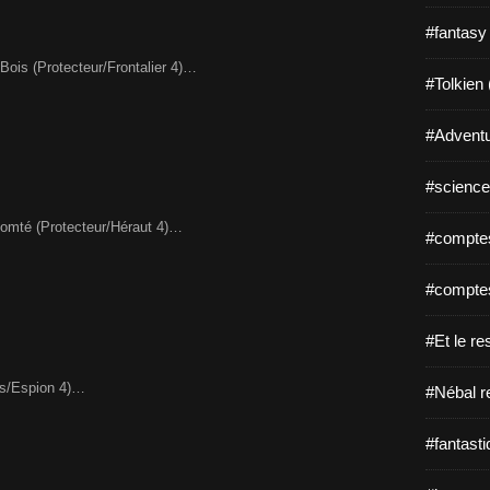
#fantasy
ois (Protecteur/Frontalier 4)…
#Tolkien 
#Adventu
#science-
Comté (Protecteur/Héraut 4)…
#comptes
#comptes
#Et le re
rs/Espion 4)…
#Nébal r
#fantasti