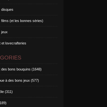
 disques
films (et les bonnes séries)
 jeux
 et lovecrafteries
ÉGORIES
it des bons bouquins (1648)
oue à des bons jeux (577)
ôle (311)
189)