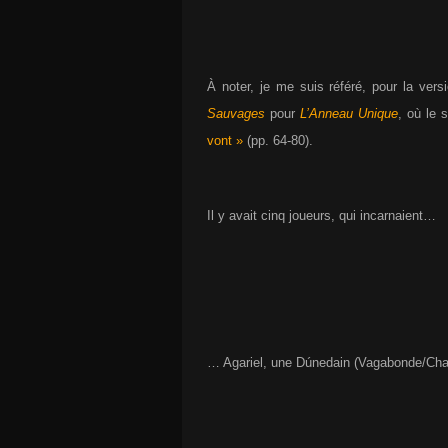
À noter, je me suis référé, pour la ver
Sauvages
pour
L’Anneau Unique
, où le 
vont »
(pp. 64-80).
Il y avait cinq joueurs, qui incarnaient…
… Agariel, une Dúnedain (Vagabonde/Ch