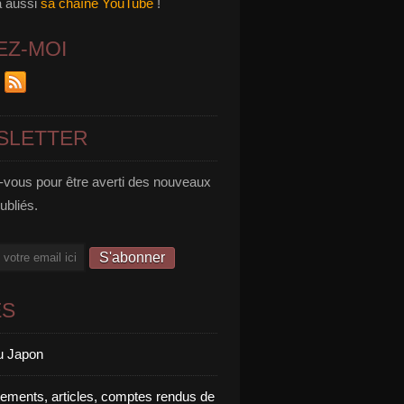
a aussi
sa chaîne YouTube
!
EZ-MOI
SLETTER
vous pour être averti des nouveaux
publiés.
ES
u Japon
rements, articles, comptes rendus de