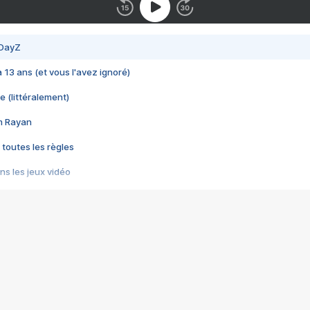
 DayZ
 a 13 ans (et vous l'avez ignoré)
e (littéralement)
im Rayan
 toutes les règles
s les jeux vidéo
us choquant de Rockstar ? - Le scandale BULLY
e plus moche de Steam
du RÊVE tourne au CAUCHEMAR
pendant 8 heures
it… à tort