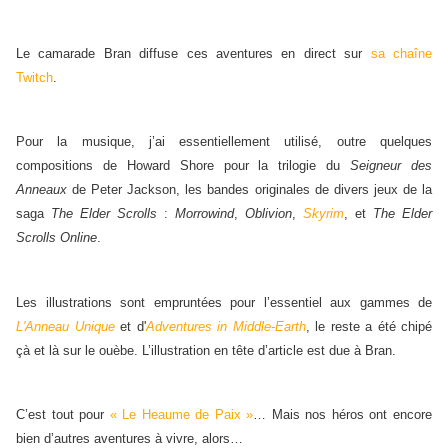
Le camarade Bran diffuse ces aventures en direct sur
sa chaîne
Twitch
.
Pour la musique, j’ai essentiellement utilisé, outre quelques
compositions de Howard Shore pour la trilogie du
Seigneur des
Anneaux
de Peter Jackson, les bandes originales de divers jeux de la
saga
The Elder Scrolls
:
Morrowind
,
Oblivion
,
Skyrim
, et
The Elder
Scrolls Online
.
Les illustrations sont empruntées pour l’essentiel aux gammes de
L'Anneau Unique
et d'
Adventures in Middle-Earth
, le reste a été chipé
çà et là sur le ouèbe. L’illustration en tête d’article est due à Bran.
C’est tout pour
« Le Heaume de Paix »
… Mais nos héros ont encore
bien d’autres aventures à vivre, alors…