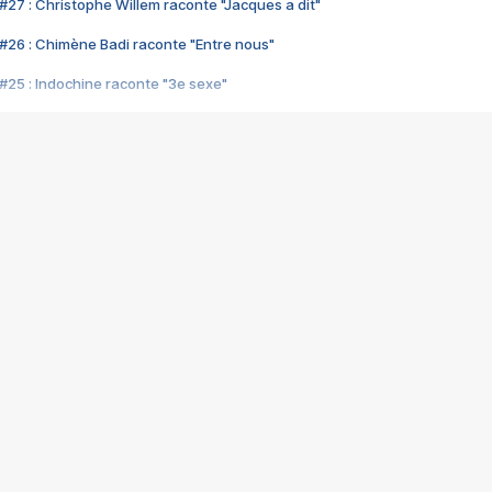
#27 : Christophe Willem raconte "Jacques a dit"
#26 : Chimène Badi raconte "Entre nous"
#25 : Indochine raconte "3e sexe"
#24 : Zaho raconte "C'est chelou"
#23 : Patrick Bruel raconte "Au café des délices"
#22 : Kyo raconte "Le chemin"
#21 : Nolwenn Leroy raconte "Cassé"
#20 : Patrick Hernandez raconte "Born to be alive"
#19 : Lorie raconte "Près de moi"
#18 : Michael Jones raconte "A nos actes manqués" (avec Jean-Jacque
#17 : Khaled raconte "Aïcha"
#16 : Corneille raconte "Parce qu'on vient de loin"
#15 : Indochine raconte "L'aventurier"