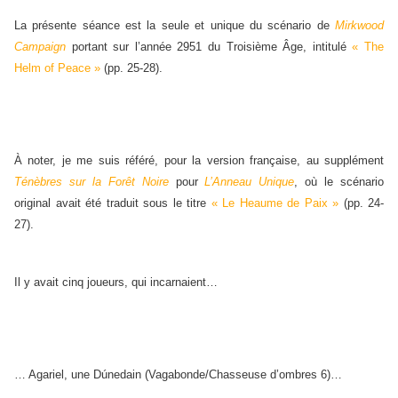
La présente séance est la seule et unique du scénario de
Mirkwood
Campaign
portant sur l’année 2951 du Troisième Âge, intitulé
« The
Helm of Peace »
(pp. 25-28).
À noter, je me suis référé, pour la version française, au supplément
Ténèbres sur la Forêt Noire
pour
L’Anneau Unique
, où le scénario
original avait été traduit sous le titre
« Le Heaume de Paix »
(pp. 24-
27).
Il y avait cinq joueurs, qui incarnaient…
… Agariel, une Dúnedain (Vagabonde/Chasseuse d’ombres 6)…