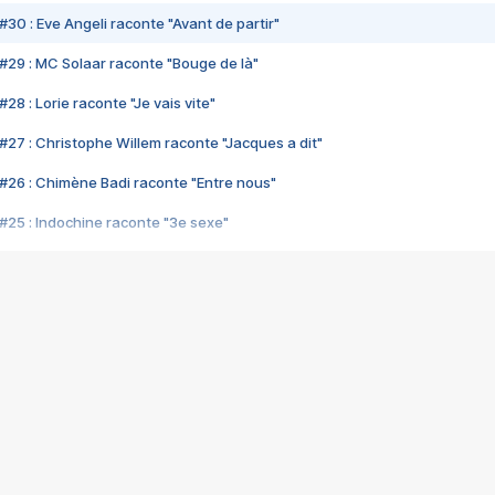
#30 : Eve Angeli raconte "Avant de partir"
#29 : MC Solaar raconte "Bouge de là"
28 : Lorie raconte "Je vais vite"
#27 : Christophe Willem raconte "Jacques a dit"
#26 : Chimène Badi raconte "Entre nous"
#25 : Indochine raconte "3e sexe"
#24 : Zaho raconte "C'est chelou"
#23 : Patrick Bruel raconte "Au café des délices"
#22 : Kyo raconte "Le chemin"
#21 : Nolwenn Leroy raconte "Cassé"
#20 : Patrick Hernandez raconte "Born to be alive"
#19 : Lorie raconte "Près de moi"