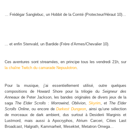
… Frédégar Sanglebuc, un Hobbit de la Comté (Protecteur/Héraut 10)…
... et enfin Stenvald, un Bardide (Frère d’Armes/Chevalier 10).
Ces aventures sont streamées, en principe tous les vendredi 21h, sur
la chaîne Twitch du camarade Nepuulotron
.
Pour la musique, j’ai essentiellement utilisé, outre quelques
compositions de Howard Shore pour la trilogie du
Seigneur des
Anneaux
de Peter Jackson, les bandes originales de divers jeux de la
saga
The Elder Scrolls
:
Morrowind
,
Oblivion
,
Skyrim
, et
The Elder
Scrolls Online
, ou encore de
Darkest Dungeon
, ainsi qu’une sélection
de morceaux de dark ambient, dus surtout à Desiderii Marginis et
Lustmord, mais aussi à Apocryphos, Atrium Carceri, Cities Last
Broadcast, Halgrath, Kammarheit, Mesektet, Metatron Omega…