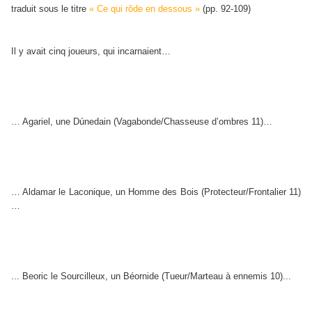
traduit sous le titre
« Ce qui rôde en dessous »
(pp. 92-109)
Il y avait cinq joueurs, qui incarnaient…
… Agariel, une Dúnedain (Vagabonde/Chasseuse d’ombres 11)…
… Aldamar le Laconique, un Homme des Bois (Protecteur/Frontalier 11)
…
... Beoric le Sourcilleux, un Béornide (Tueur/Marteau à ennemis 10)...