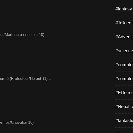
#fantasy
#Tolkien 
ueur/Marteau à ennemis 10)...
#Adventu
#science-
#comptes
#comptes
omté (Protecteur/Héraut 11)…
#Et le re
#Nébal r
#fantasti
’Armes/Chevalier 10).