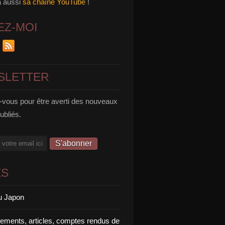
a aussi
sa chaîne YouTube
!
EZ-MOI
SLETTER
vous pour être averti des nouveaux
publiés.
ES
u Japon
rements, articles, comptes rendus de