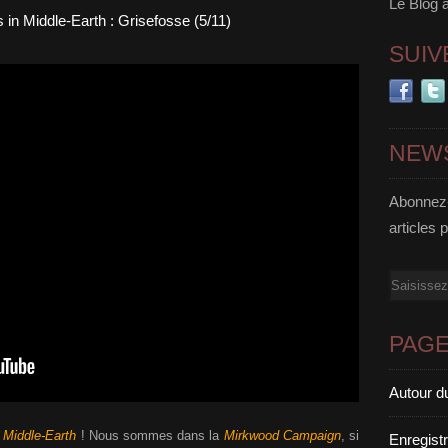
Le Blog 
SUIV
NEW
Abonnez-
articles 
Email
PAG
Autour d
 Middle-Earth
! Nous sommes dans la
Mirkwood Campaign
, si
Enregist