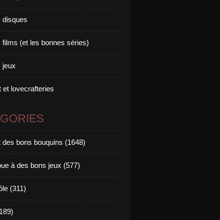
 disques
films (et les bonnes séries)
 jeux
 et lovecrafteries
ÉGORIES
it des bons bouquins (1648)
oue à des bons jeux (577)
ôle (311)
189)