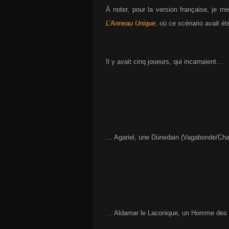
À noter, pour la version française, je 
L’Anneau Unique
, où ce scénario avait été
Il y avait cinq joueurs, qui incarnaient…
… Agariel, une Dúnedain (Vagabonde/Ch
… Aldamar le Laconique, un Homme des B