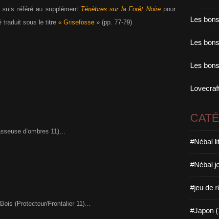
me suis référé au supplément
Ténèbres sur la Forêt Noire
pour
Les bons
 traduit sous le titre
« Grisefosse »
(pp. 77-79)
Les bons 
Les bons
Lovecraft
CAT
asseuse d’ombres 11)…
#Nébal l
#Nébal j
#jeu de r
ois (Protecteur/Frontalier 11)…
#Japon (