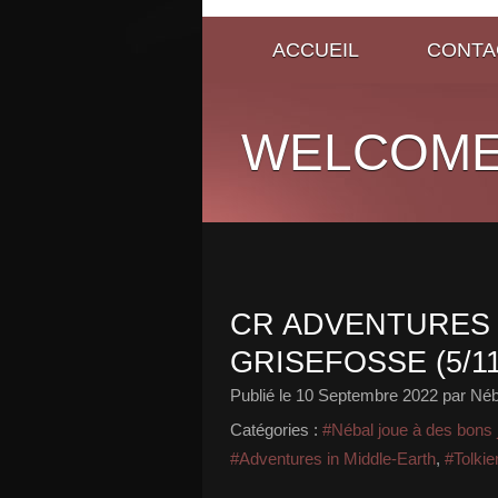
ACCUEIL
CONTA
WELCOME
CR ADVENTURES 
GRISEFOSSE (5/11
Publié le
10 Septembre 2022
par Néb
Catégories :
#Nébal joue à des bons 
#Adventures in Middle-Earth
,
#Tolkie