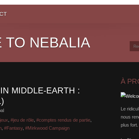
CT
 TO NEBALIA
À P
IN MIDDLE-EARTH :
)
Le ridicu
al
nous rend
jeux
,
#jeu de rôle
,
#comptes rendus de partie
,
plus for
n
,
#Fantasy
,
#Mirkwood Campaign