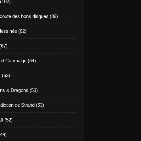
 (102)
coute des bons disques (88)
essinée (82)
(67)
od Campaign (64)
 (63)
ns & Dragons (53)
diction de Strahd (53)
ft (52)
(49)