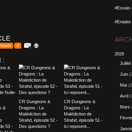
#Essais 
#Eriador
CLE
ARCH
Repost
0
2026
 :
Juillet
Juin
(
Mai
(2
Avril
(
CR Dungeons &
CR Dungeons &
Mars
s &
Dragons : La
Dragons : La
Malédiction de
Malédiction de
Févrie
e
Strahd, épisode 52 -
Strahd, épisode 51 -
de 53 -
Des questions ?
Ici reposent...
Janvi