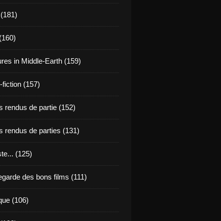
 (181)
(160)
res in Middle-Earth (159)
fiction (157)
 rendus de partie (152)
 rendus de parties (131)
ste... (125)
egarde des bons films (111)
que (106)