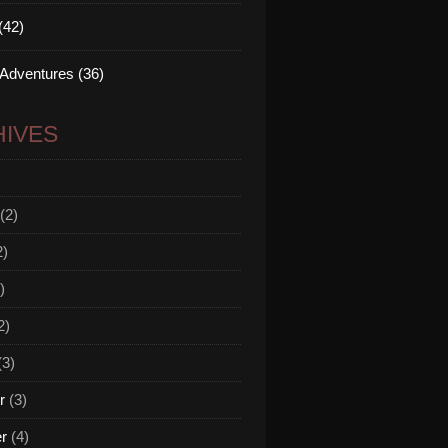
(42)
 Adventures (36)
IVES
(2)
2)
)
2)
(3)
r
(3)
er
(4)