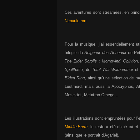
Ces aventures sont streamées, en princ
Nepuulotron
.
Pour la musique, j’ai essentiellement u
trilogie du
Seigneur des Anneaux
de Pete
The Elder Scrolls
:
Morrowind
,
Oblivion
Spellforce
, de
Total War Warhammer
e
Elden Ring
, ainsi qu’une sélection de m
Lustmord, mais aussi à Apocryphos, Atr
Mesektet, Metatron Omega…
Les illustrations sont empruntées pour 
Middle-Earth
, le reste a été chipé çà et 
(ainsi que le portrait d'Agariel).