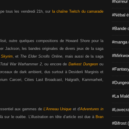
#horreur
ipe tous les vendredi 21h, sur
la chaîne Twitch du camarade
#Nébal é
#Bande d
tilisé, outre quelques compositions de Howard Shore pour la
#manga 
r Jackson, les bandes originales de divers jeux de la saga
#Mirkwo
,
Skyrim
, et
The Elder Scrolls Online
, mais aussi de la saga
t
Total War Warhammer 2
,
ou encore de
Darkest Dungeon
ou
#Fantasy
orceaux de dark ambient, dus surtout à Desiderii Marginis et
ium Carceri, Cities Last Broadcast, Halgrath, Kammarheit,
#Dungeo
#La Malé
l’essentiel aux gammes de
L'Anneau Unique
et d'
Adventures in
#Lovecra
là sur le ouèbe. L’illustration en tête d’article est due à
Bran
#Bifrost 