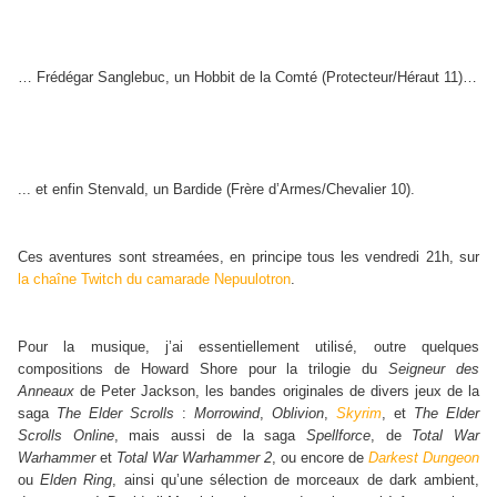
… Frédégar Sanglebuc, un Hobbit de la Comté (Protecteur/Héraut 11)…
... et enfin Stenvald, un Bardide (Frère d’Armes/Chevalier 10).
Ces aventures sont streamées, en principe tous les vendredi 21h, sur
la chaîne Twitch du camarade Nepuulotron
.
Pour la musique, j’ai essentiellement utilisé, outre quelques
compositions de Howard Shore pour la trilogie du
Seigneur des
Anneaux
de Peter Jackson, les bandes originales de divers jeux de la
saga
The Elder Scrolls
:
Morrowind
,
Oblivion
,
Skyrim
, et
The Elder
Scrolls Online
, mais aussi de la saga
Spellforce
, de
Total War
Warhammer
et
Total War Warhammer 2
,
ou encore de
Darkest Dungeon
ou
Elden Ring
, ainsi qu’une sélection de morceaux de dark ambient,