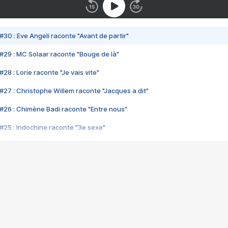
#30 : Eve Angeli raconte "Avant de partir"
#29 : MC Solaar raconte "Bouge de là"
28 : Lorie raconte "Je vais vite"
#27 : Christophe Willem raconte "Jacques a dit"
#26 : Chimène Badi raconte "Entre nous"
#25 : Indochine raconte "3e sexe"
#24 : Zaho raconte "C'est chelou"
#23 : Patrick Bruel raconte "Au café des délices"
#22 : Kyo raconte "Le chemin"
#21 : Nolwenn Leroy raconte "Cassé"
#20 : Patrick Hernandez raconte "Born to be alive"