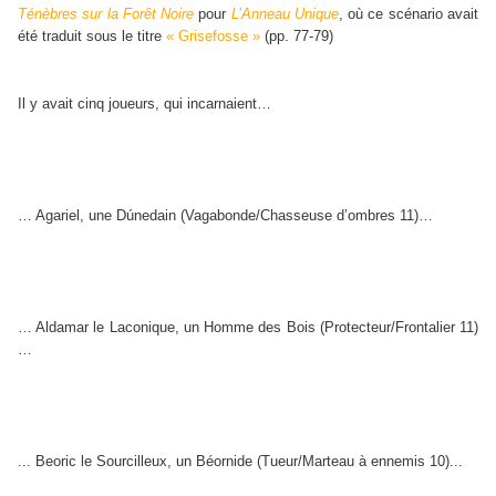
Ténèbres sur la Forêt Noire
pour
L’Anneau Unique
, où ce scénario avait
été traduit sous le titre
« Grisefosse »
(pp. 77-79)
Il y avait cinq joueurs, qui incarnaient…
… Agariel, une Dúnedain (Vagabonde/Chasseuse d’ombres 11)…
… Aldamar le Laconique, un Homme des Bois (Protecteur/Frontalier 11)
…
... Beoric le Sourcilleux, un Béornide (Tueur/Marteau à ennemis 10)...