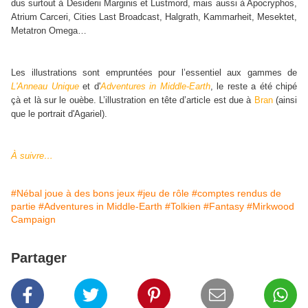
dus surtout à Desiderii Marginis et Lustmord, mais aussi à Apocryphos,
Atrium Carceri, Cities Last Broadcast, Halgrath, Kammarheit, Mesektet,
Metatron Omega…
Les illustrations sont empruntées pour l’essentiel aux gammes de
L'Anneau Unique
et d'
Adventures in Middle-Earth
, le reste a été chipé
çà et là sur le ouèbe. L’illustration en tête d’article est due à
Bran
(ainsi
que le portrait d'Agariel).
À suivre…
#Nébal joue à des bons jeux
#jeu de rôle
#comptes rendus de
partie
#Adventures in Middle-Earth
#Tolkien
#Fantasy
#Mirkwood
Campaign
Partager