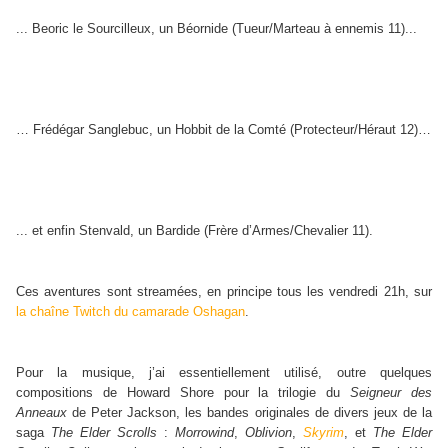
... Beoric le Sourcilleux, un Béornide (Tueur/Marteau à ennemis 11)...
… Frédégar Sanglebuc, un Hobbit de la Comté (Protecteur/Héraut 12)…
... et enfin Stenvald, un Bardide (Frère d’Armes/Chevalier 11).
Ces aventures sont streamées, en principe tous les vendredi 21h, sur
la chaîne Twitch du camarade Oshagan
.
Pour la musique, j’ai essentiellement utilisé, outre quelques
compositions de Howard Shore pour la trilogie du
Seigneur des
Anneaux
de Peter Jackson, les bandes originales de divers jeux de la
saga
The Elder Scrolls
:
Morrowind
,
Oblivion
,
Skyrim
, et
The Elder