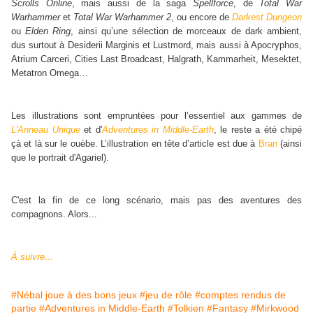
Scrolls Online
, mais aussi de la saga
Spellforce
, de
Total War
Warhammer
et
Total War Warhammer 2
,
ou encore de
Darkest Dungeon
ou
Elden Ring
, ainsi qu’une sélection de morceaux de dark ambient,
dus surtout à Desiderii Marginis et Lustmord, mais aussi à Apocryphos,
Atrium Carceri, Cities Last Broadcast, Halgrath, Kammarheit, Mesektet,
Metatron Omega…
Les illustrations sont empruntées pour l’essentiel aux gammes de
L'Anneau Unique
et d'
Adventures in Middle-Earth
, le reste a été chipé
çà et là sur le ouèbe. L’illustration en tête d’article est due à
Bran
(ainsi
que le portrait d'Agariel).
C'est la fin de ce long scénario, mais pas des aventures des
compagnons. Alors...
À suivre…
#Nébal joue à des bons jeux
#jeu de rôle
#comptes rendus de
partie
#Adventures in Middle-Earth
#Tolkien
#Fantasy
#Mirkwood