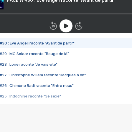
FACE A #30 : Eve Angeli raconte "Avant de partir"
#30 : Eve Angeli raconte "Avant de partir"
#29 : MC Solaar raconte "Bouge de là"
28 : Lorie raconte "Je vais vite"
#27 : Christophe Willem raconte "Jacques a dit"
#26 : Chimène Badi raconte "Entre nous"
#25 : Indochine raconte "3e sexe"
#24 : Zaho raconte "C'est chelou"
#23 : Patrick Bruel raconte "Au café des délices"
#22 : Kyo raconte "Le chemin"