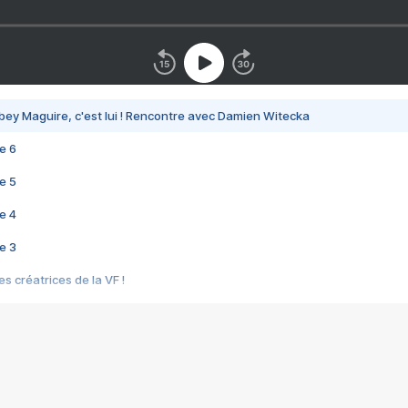
bey Maguire, c'est lui ! Rencontre avec Damien Witecka
e 6
e 5
e 4
e 3
s créatrices de la VF !
e 2
e 1
e Mektoub My Love arrive enfin ! Rencontre avec Shaïn Boumedine et Sal