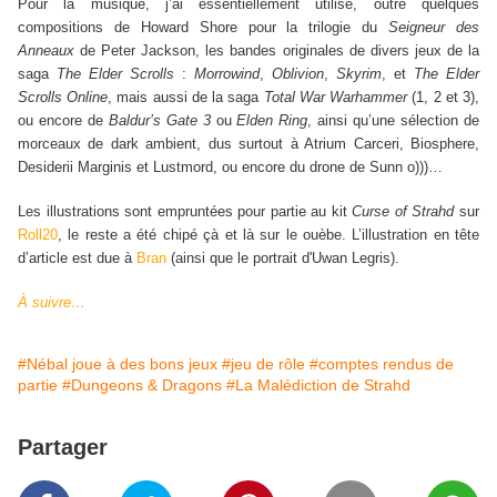
Pour la musique, j’ai essentiellement utilisé, outre quelques
compositions de Howard Shore pour la trilogie du
Seigneur des
Anneaux
de Peter Jackson, les bandes originales de divers jeux de la
saga
The Elder Scrolls
:
Morrowind
,
Oblivion
,
Skyrim
, et
The Elder
Scrolls Online
, mais aussi de la saga
Total War Warhammer
(1, 2 et 3),
ou encore de
Baldur’s Gate 3
ou
Elden Ring
, ainsi qu’une sélection de
morceaux de dark ambient, dus surtout à Atrium Carceri, Biosphere,
Desiderii Marginis et Lustmord, ou encore du drone de Sunn o)))…
Les illustrations sont empruntées pour partie au kit
Curse of Strahd
sur
Roll20
,
le reste a été chipé çà et là sur le ouèbe. L’illustration en tête
d’article est due à
Bran
(ainsi que le portrait d'Uwan Legris).
À suivre…
#Nébal joue à des bons jeux
#jeu de rôle
#comptes rendus de
partie
#Dungeons & Dragons
#La Malédiction de Strahd
Partager