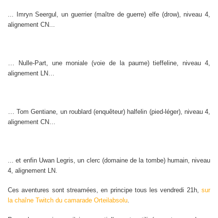
... Imryn Seergul, un guerrier (maître de guerre) elfe (drow), niveau 4,
alignement CN...
…
Nulle-Part, une moniale (voie de la paume) tieffeline, niveau 4,
alignement LN…
…
Tom Gentiane, un roublard (enquêteur) halfelin (pied-léger), niveau 4,
alignement CN…
... et enfin Uwan Legris, un clerc (domaine de la tombe) humain, niveau
4, alignement LN.
Ces aventures sont streamées, en principe tous les vendredi 21h,
sur
la chaîne Twitch du camarade Orteilabsolu
.