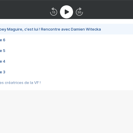
bey Maguire, c'est lui ! Rencontre avec Damien Witecka
e 6
e 5
e 4
e 3
s créatrices de la VF !
e 2
e 1
e Mektoub My Love arrive enfin ! Rencontre avec Shaïn Boumedine et Sal
i : après Toni en famille