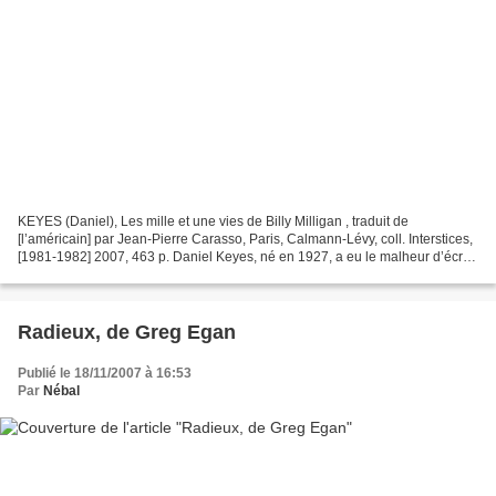
KEYES (Daniel), Les mille et une vies de Billy Milligan , traduit de
[l’américain] par Jean-Pierre Carasso, Paris, Calmann-Lévy, coll. Interstices,
[1981-1982] 2007, 463 p. Daniel Keyes, né en 1927, a eu le malheur d’écrire
un livre extraordinaire et...
Radieux, de Greg Egan
Publié le 18/11/2007 à 16:53
Par
Nébal