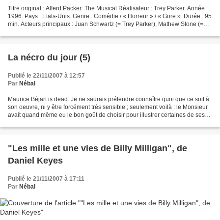
Titre original : Alferd Packer: The Musical Réalisateur : Trey Parker. Année :
1996. Pays : Etats-Unis. Genre : Comédie / « Horreur » / « Gore ». Durée : 95
min. Acteurs principaux : Juan Schwartz (= Trey Parker), Mathew Stone (=
Matt Stone), Toddy Walters…...
La nécro du jour (5)
Publié le 22/11/2007 à 12:57
Par
Nébal
Maurice Béjart is dead. Je ne saurais prétendre connaître quoi que ce soit à
son oeuvre, ni y être forcément très sensible ; seulement voilà : le Monsieur
avait quand même eu le bon goût de choisir pour illustrer certaines de ses
chorégraphies des compositions...
"Les mille et une vies de Billy Milligan", de
Daniel Keyes
Publié le 21/11/2007 à 17:11
Par
Nébal