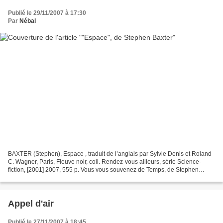
Publié le 29/11/2007 à 17:30
Par
Nébal
BAXTER (Stephen), Espace , traduit de l’anglais par Sylvie Denis et Roland
C. Wagner, Paris, Fleuve noir, coll. Rendez-vous ailleurs, série Science-
fiction, [2001] 2007, 555 p. Vous vous souvenez de Temps, de Stephen
Baxter ? Nan ? Ben vous devriez. Tout...
Appel d'air
Publié le 27/11/2007 à 18:45