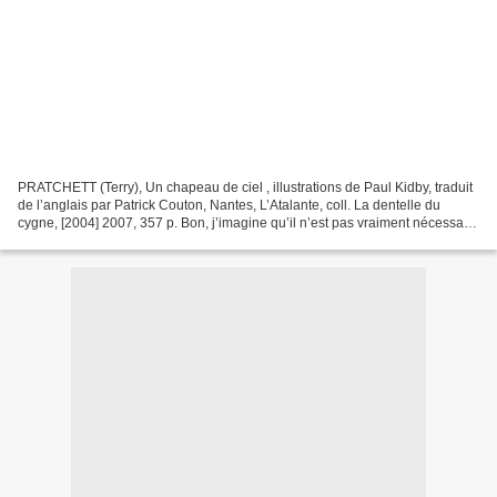
PRATCHETT (Terry), Un chapeau de ciel , illustrations de Paul Kidby, traduit
de l’anglais par Patrick Couton, Nantes, L’Atalante, coll. La dentelle du
cygne, [2004] 2007, 357 p. Bon, j’imagine qu’il n’est pas vraiment nécessaire
de procéder à une petite...