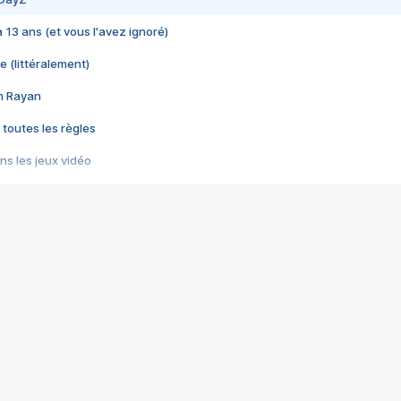
 a 13 ans (et vous l'avez ignoré)
e (littéralement)
im Rayan
 toutes les règles
s les jeux vidéo
us choquant de Rockstar ? - Le scandale BULLY
e plus moche de Steam
du RÊVE tourne au CAUCHEMAR
pendant 8 heures
it… à tort
umiliés par un jeu vidéo
ire - Final Fantasy 8