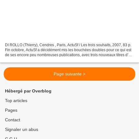
DI ROLLO (Thierry), Cendres , Paris, ActuSf / Les trois souhaits, 2007, 83 p.
Fin octobre, ActuSf a décidément mis les bouchées doubles pour ce qui est
de ses encore peu nombreuses publications, avec trois nouveaux titres d’un
coup : l’anthologie Appel...
Page suivante >
Hébergé par Overblog
Top articles
Pages
Contact
Signaler un abus