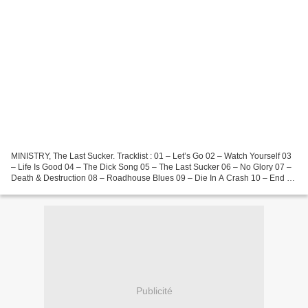
MINISTRY, The Last Sucker. Tracklist : 01 – Let’s Go 02 – Watch Yourself 03
– Life Is Good 04 – The Dick Song 05 – The Last Sucker 06 – No Glory 07 –
Death & Destruction 08 – Roadhouse Blues 09 – Die In A Crash 10 – End Of
Days (Pt. 1) 11 – End Of Days...
Publicité