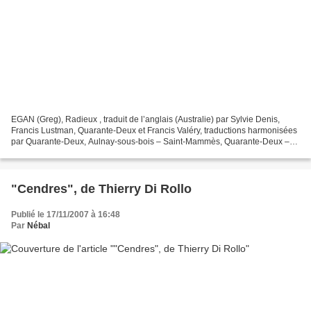
EGAN (Greg), Radieux , traduit de l’anglais (Australie) par Sylvie Denis,
Francis Lustman, Quarante-Deux et Francis Valéry, traductions harmonisées
par Quarante-Deux, Aulnay-sous-bois – Saint-Mammès, Quarante-Deux –
Le Bélial’, [1998] 2007, 426 p. Voici...
"Cendres", de Thierry Di Rollo
Publié le 17/11/2007 à 16:48
Par
Nébal