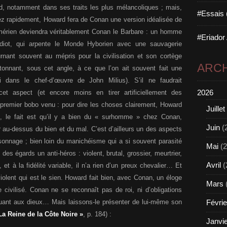
d, notamment dans ses traits les plus mélancoliques ; mais,
#Essais 
ez rapidement, Howard fera de Conan une version idéalisée de
mérien deviendra véritablement Conan le Barbare : un homme
#Eriador
idiot, qui arpente le Monde Hyborien avec une sauvagerie
rnant souvent au mépris pour la civilisation et son cortège
ARCH
étonnant, sous cet angle, à ce que l’on ait souvent fait une
i dans le chef-d’œuvre de John Milius). S’il ne faudrait
2026
cet aspect (et encore moins en tirer artificiellement des
emier bobo venu : pour dire les choses clairement, Howard
Juillet
), le fait est qu’il y a bien du « surhomme » chez Conan,
Juin
(
au-dessus du bien et du mal. C’est d’ailleurs un des aspects
sonnage ; bien loin du manichéisme qui a si souvent parasité
Mai
(2
es égards un anti-héros : violent, brutal, grossier, meurtrier,
Avril
(
 et à la fidélité variable, il n’a rien d’un preux chevalier… Et
iolent qui est le sien. Howard fait bien, avec Conan, un éloge
Mars
e civilisé. Conan ne se reconnaît pas de roi, ni d’obligations
Févrie
 quant aux dieux… Mais laissons-le présenter de lui-même son
La Reine de la Côte Noire »
, p. 184) :
Janvi