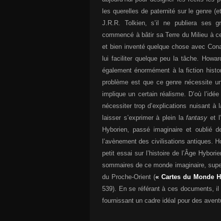
les querelles de paternité sur le genre (e
J.R.R. Tolkien, s’il ne publiera ses
commencé à bâtir sa Terre du Milieu à 
et bien inventé quelque chose avec Conan
lui faciliter quelque peu la tâche. Howar
également énormément à la fiction histo
problème est que ce genre nécessite un
implique un certain réalisme. D’où l’id
nécessiter trop d’explications nuisant à 
laisser s’exprimer à plein la
fantasy
et l
Hyborien, passé imaginaire et oublié de 
l’avènement des civilisations antiques. H
petit essai sur l’histoire de l’Âge Hyborie
sommaires de ce monde imaginaire, super
du Proche-Orient (
« Cartes du Monde H
539). En se référant à ces documents, il
fournissant un cadre idéal pour des avent