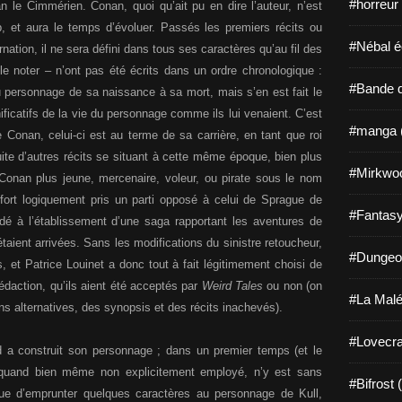
#horreur
 le Cimmérien. Conan, quoi qu’ait pu en dire l’auteur, n’est
, et aura le temps d’évoluer. Passés les premiers récits ou
#Nébal é
rnation, il ne sera défini dans tous ses caractères qu’au fil des
 le noter – n’ont pas été écrits dans un ordre chronologique :
#Bande d
 personnage de sa naissance à sa mort, mais s’en est fait le
ificatifs de la vie du personnage comme ils lui venaient. C’est
#manga 
e Conan, celui-ci est au terme de sa carrière, en tant que roi
suite d’autres récits se situant à cette même époque, bien plus
#Mirkwo
onan plus jeune, mercenaire, voleur, ou pirate sous le nom
 fort logiquement pris un parti opposé à celui de Sprague de
#Fantasy
édé à l’établissement d’une saga rapportant les aventures de
étaient arrivées. Sans les modifications du sinistre retoucheur,
#Dungeo
s, et Patrice Louinet a donc tout à fait légitimement choisi de
rédaction, qu’ils aient été acceptés par
Weird Tales
ou non (on
#La Malé
s alternatives, des synopsis et des récits inachevés).
#Lovecra
a construit son personnage ; dans un premier temps (et le
, quand bien même non explicitement employé, n’y est sans
#Bifrost 
nue d’emprunter quelques caractères au personnage de Kull,