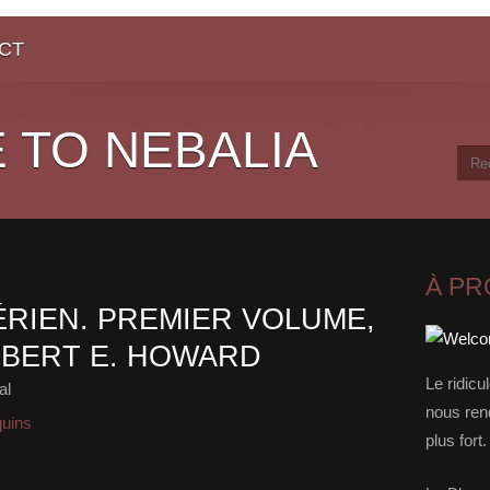
CT
 TO NEBALIA
À P
ÉRIEN. PREMIER VOLUME,
ROBERT E. HOWARD
Le ridicu
al
nous rend
quins
plus for