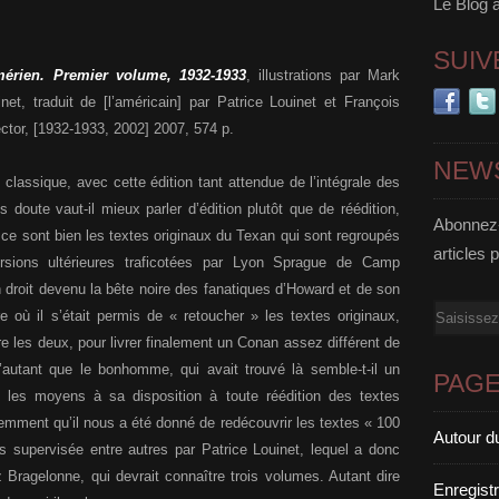
Le Blog 
SUIV
érien. Premier volume, 1932-1933
, illustrations par Mark
net, traduit de [l’américain] par Patrice Louinet et François
ector, [1932-1933, 2002] 2007, 574 p.
NEW
lassique, avec cette édition tant attendue de l’intégrale des
oute vaut-il mieux parler d’édition plutôt que de réédition,
Abonnez-
 ce sont bien les textes originaux du Texan qui sont regroupés
articles 
sions ultérieures traficotées par Lyon Sprague de Camp
n droit devenu la bête noire des fanatiques d’Howard et de son
Email
 où il s’était permis de « retoucher » les textes originaux,
ntre les deux, pour livrer finalement un Conan assez différent de
d’autant que le bonhomme, qui avait trouvé là semble-t-il un
PAG
 les moyens à sa disposition à toute réédition des textes
emment qu’il nous a été donné de redécouvrir les textes « 100
Autour d
 supervisée entre autres par Patrice Louinet, lequel a donc
z Bragelonne, qui devrait connaître trois volumes. Autant dire
Enregist