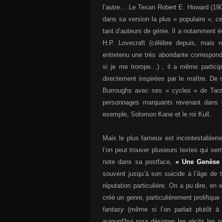
l’autre… Le Texan Robert E. Howard (1906
dans sa version la plus « populaire », 
tant d’auteurs de génie. Il a notamment 
H.P. Lovecraft (célèbre depuis, mais r
entretenu une très abondante corresponda
si je me trompe…) ; il a même particip
directement inspirées par le maître. D
Burroughs avec ses « cycles » de Tarz
personnages marquants revenant dans di
exemple, Solomon Kane et le roi Kull.
Mais le plus fameux est incontestable
l’on peut trouver plusieurs textes qui se
note dans sa postface,
« Une Genèse 
souvent jusqu’à son suicide à l’âge de t
réputation particulière. On a pu dire, e
créé un genre, particulièrement prolifique 
fantasy
(même si l’on parlait plutôt 
aujourd’hui pour désigner les récits les