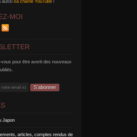
a aussi
sa chaîne YouTube
!
EZ-MOI
SLETTER
vous pour être averti des nouveaux
publiés.
ES
u Japon
rements, articles, comptes rendus de