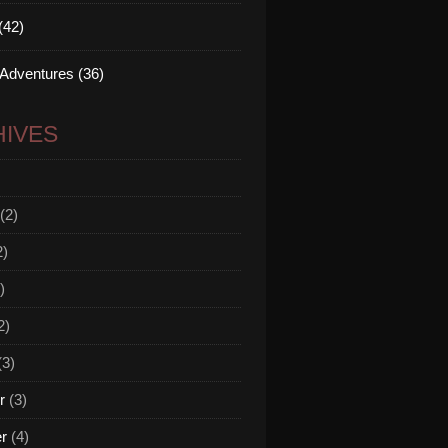
(42)
 Adventures (36)
IVES
(2)
2)
)
2)
(3)
r
(3)
er
(4)