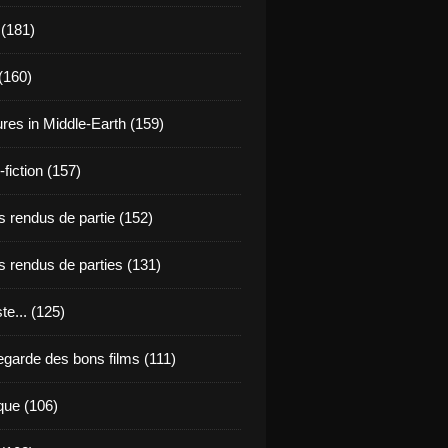
 (181)
(160)
res in Middle-Earth (159)
fiction (157)
 rendus de partie (152)
 rendus de parties (131)
ste... (125)
egarde des bons films (111)
que (106)