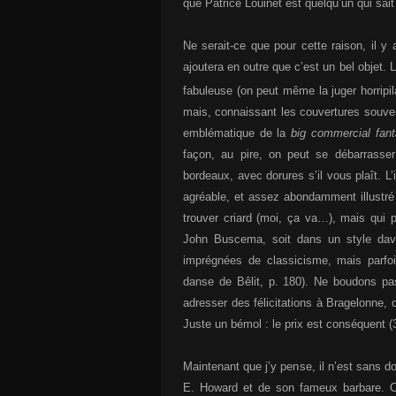
que Patrice Louinet est quelqu’un qui sait
Ne serait-ce que pour cette raison, il y 
ajoutera en outre que c’est un bel objet. La
fabuleuse (on peut même la juger horrip
mais, connaissant les couvertures souve
emblématique de la
big commercial fan
façon, au pire, on peut se débarrasser 
bordeaux, avec dorures s’il vous plaît. L
agréable, et assez abondamment illustré
trouver criard (moi, ça va…), mais qui 
John Buscema, soit dans un style dav
imprégnées de classicisme, mais parfo
danse de Bêlit, p. 180). Ne boudons pas n
adresser des félicitations à Bragelonne, q
Juste un bémol : le prix est conséquent 
Maintenant que j’y pense, il n’est sans do
E. Howard et de son fameux barbare. C