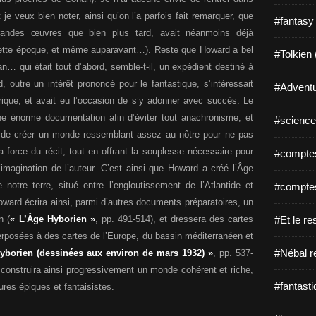
t je veux bien noter, ainsi qu’on l’a parfois fait remarquer, que
#fantasy
 grandes œuvres que bien plus tard, avait néanmoins déjà
cette époque, et même auparavant…). Reste que Howard a bel
#Tolkien 
… qui était tout d’abord, semble-t-il, un expédient destiné à
d, outre un intérêt prononcé pour le fantastique, s’intéressait
#Adventu
rique, et avait eu l’occasion de s’y adonner avec succès. Le
e énorme documentation afin d’éviter tout anachronisme, et
#science-
ée de créer un monde ressemblant assez au nôtre pour ne pas
la force du récit, tout en offrant la souplesse nécessaire pour
#comptes
’imagination de l’auteur. C’est ainsi que Howard a créé l’Âge
notre terre, situé entre l’engloutissement de l’Atlantide et
#comptes
oward écrira ainsi, parmi d’autres documents préparatoires, un
#Et le re
n (
« L’Âge Hyborien »
, pp. 491-514), et dressera des cartes
posées à des cartes de l’Europe, du bassin méditerranéen et
#Nébal r
yborien (dessinées aux environ de mars 1932) »
, pp. 537-
 construira ainsi progressivement un monde cohérent et riche,
#fantasti
ures épiques et fantaisistes.