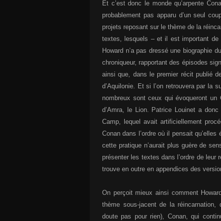
Et c’est donc le monde qu’arpente Conan
probablement pas apparu d’un seul coup
projets reposant sur le thème de la réinca
textes, lesquels – et il est important de
Howard n’a pas dressé une biographie du
chroniqueur, rapportant des épisodes sign
ainsi que, dans le premier récit publié d
d’Aquilonie. Et si l’on retrouvera par la 
nombreux sont ceux qui évoqueront un C
d’Amra, le Lion. Patrice Louinet a donc
Camp, lequel avait artificiellement proc
Conan dans l’ordre où il pensait qu’elles 
cette pratique n’aurait plus guère de sen
présenter les textes dans l’ordre de leur 
trouve en outre en appendices des version
On perçoit mieux ainsi comment Howard 
thème sous-jacent de la réincarnation
doute pas pour rien), Conan, qui conti