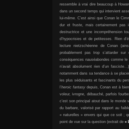
ressemble à vrai dire beaucoup à Howar
dans un second temps qui intervient ass
lui-même. C’est ainsi que Conan le Cim
dur et fruste, mais certainement pas 
destructrice et une incompréhension tou
d’hypocrisies et de petitesses. Rien d’
lecture nietzschéenne de Conan (ains
probablement pas trop s’attarder sur 
conséquences nauséabondes comme le pr
n’avait absolument rien d’un fasciste…
notamment dans sa tendance à se placer 
les plus séduisants et fascinants du per
l’
heroic fantasy
depuis, Conan est à bien d
voleur, ivrogne, débauché, parfois fourbe,
c’est son principal atout dans le monde v
du barbare, valorisé par rapport au faibl
« naturelles » envers qui que ce soit ;
point de vue sur la question (extrait de
« 