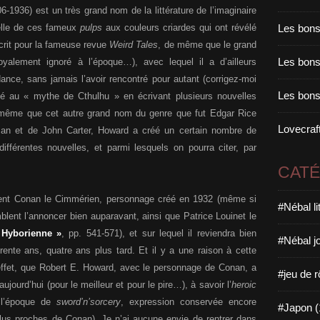
-1936) est un très grand nom de la littérature de l’imaginaire
Les bons
celle de ces fameux
pulps
aux couleurs criardes qui ont révélé
écrit pour la fameuse revue
Weird Tales
, de même que le grand
Les bons 
oyalement ignoré à l’époque…), avec lequel il a d’ailleurs
nce, sans jamais l’avoir rencontré pour autant (corrigez-moi
Les bons
é au « mythe de Cthulhu » en écrivant plusieurs nouvelles
e même que cet autre grand nom du genre que fut Edgar Rice
Lovecraft
an et de John Carter, Howard a créé un certain nombre de
fférentes nouvelles, et parmi lesquels on pourra citer, par
CAT
ment Conan le Cimmérien, personnage créé en 1932 (même si
#Nébal l
mblent l’annoncer bien auparavant, ainsi que Patrice Louinet le
Hyborienne »
, pp. 541-571), et sur lequel il reviendra bien
#Nébal j
rente ans, quatre ans plus tard. Et il y a une raison à cette
n effet, que Robert E. Howard, avec le personnage de Conan, a
#jeu de r
aujourd’hui (pour le meilleur et pour le pire…), à savoir l’
heroic
à l’époque de
sword’n’sorcery
, expression conservée encore
#Japon (
 plus proches de Conan). Je n’ai aucune envie de rentrer dans