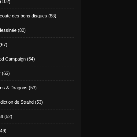
 (102)
coute des bons disques (88)
essinée (82)
(67)
od Campaign (64)
 (63)
ns & Dragons (53)
diction de Strahd (53)
ft (52)
(49)