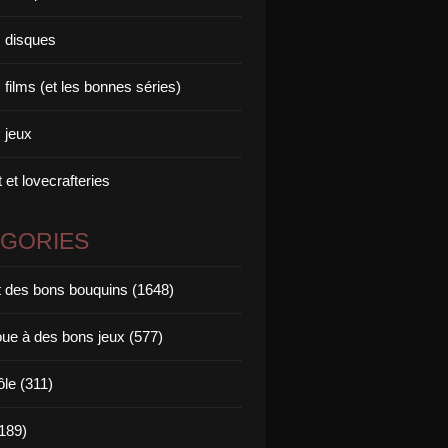
 disques
films (et les bonnes séries)
 jeux
 et lovecrafteries
ÉGORIES
it des bons bouquins (1648)
oue à des bons jeux (577)
ôle (311)
189)