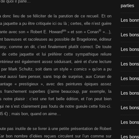
 de quoi il parle…
parties
a donc lieu de se féliciter de la parution de ce recueil. Et on
Les bon
 jaquette a pu être critiquée ici ou là ; certes, elle n’est guère
tm
®
ilante avec son « Robert E. Howard
» et son « Conan
»…),
Les bons
nt baveuses et racoleuses au possible de Bragelonne, éditeur
tasy
, comme on dit, c’est finalement plutôt correct. De toute
Les bons
de cette jaquette et lui préférer cette sympathique reliure
’intérieur est également assez séduisant, aéré et d’une lecture
Les bons
 par Mark Schultz, soit dans un style «
comics
» qu’on a pu
peut aussi faire penser, sans trop de surprise, aux
Conan
de
Les bons
antage « prestigieux », avec des peintures épiques assez
is franchement superbes (j’aime beaucoup, par exemple, la
Les bon
otre plaisir : c’est une fort belle édition, et l’on peut bien
ui ne s’est clairement pas foutu de notre gueule cette fois-ci.
Les bon
(35 €) ; mais bon, quand on aime…
Les bons
ute pas inutile de se livrer à une petite présentation de Robert
ar bon nombre d’idées reçues circulent sur l’un comme sur
Les bon