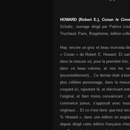
HOWARD (Robert E.),
Conan le Cimm
Schultz, ouvrage dirigé par Patrice Loui
Truchaud, Paris, Bragelonne, édition coll
Hop, encore un gros et beau morceau de c
« Conan » de Robert E. Howard. Et sans d
dans la mesure où, pour la première fois,
dans ce beau volume, et non les ver
(essentiellement)… Ce dernier était à bo
plus célèbre personnage, dans la mesure
coupant ici, rajoutant là, et réécrivant e
l’original, et bien moins convaincant ; 
commerce juteux, s’opposait avec tous
originaux… Et ce n’est donc que tout réc
% Howard », dans une édition en anglais
depuis dirigé cette édition française che