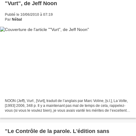
"Vurt", de Jeff Noon
Publié le 10/06/2010 à 07:19
Par
Nébal
NOON (Jeff), Vurt , [Vurt], traduit de l’anglais par Marc Voline, [s.l.], La Volte,
[1993] 2006, 348 p. Il y a maintenant pas mal de temps de cela, rappelez-
vous (si vous le voulez bien), je vous avais vanté les mérites de l’excellent
recueil de nouvelles...
"Le Contrôle de la parole. L'édition sans