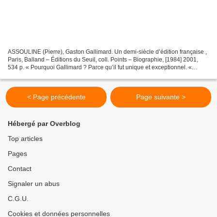
ASSOULINE (Pierre), Gaston Gallimard. Un demi-siècle d’édition française ,
Paris, Balland – Éditions du Seuil, coll. Points – Biographie, [1984] 2001,
534 p. « Pourquoi Gallimard ? Parce qu’il fut unique et exceptionnel. «
Certes, de grands éditeurs,...
< Page précédente
Page suivante >
Hébergé par Overblog
Top articles
Pages
Contact
Signaler un abus
C.G.U.
Cookies et données personnelles