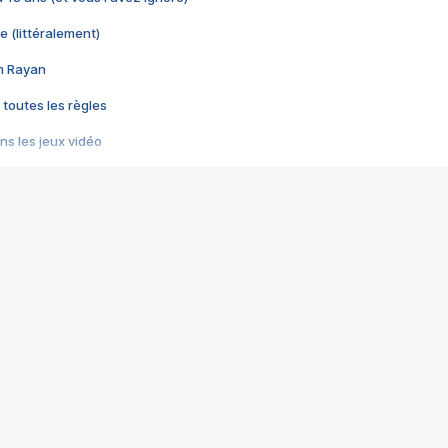
e (littéralement)
im Rayan
 toutes les règles
s les jeux vidéo
us choquant de Rockstar ? - Le scandale BULLY
e plus moche de Steam
du RÊVE tourne au CAUCHEMAR
pendant 8 heures
it… à tort
umiliés par un jeu vidéo
ire - Final Fantasy 8
ti un empire - Age of Empires