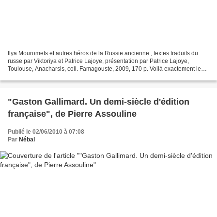
Ilya Mouromets et autres héros de la Russie ancienne , textes traduits du
russe par Viktoriya et Patrice Lajoye, présentation par Patrice Lajoye,
Toulouse, Anacharsis, coll. Famagouste, 2009, 170 p. Voilà exactement le
genre d’ouvrages à côté duquel je...
"Gaston Gallimard. Un demi-siècle d'édition
française", de Pierre Assouline
Publié le 02/06/2010 à 07:08
Par
Nébal