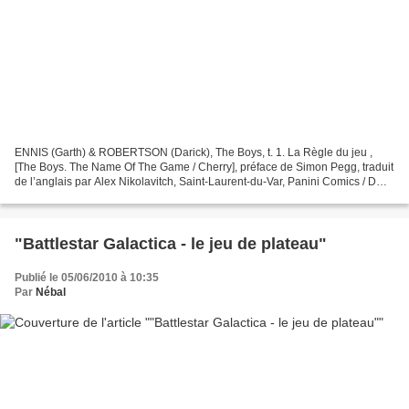
ENNIS (Garth) & ROBERTSON (Darick), The Boys, t. 1. La Règle du jeu ,
[The Boys. The Name Of The Game / Cherry], préface de Simon Pegg, traduit
de l’anglais par Alex Nikolavitch, Saint-Laurent-du-Var, Panini Comics / DC /
Wildstorm / Dynamite, 2008, [n.p.]...
"Battlestar Galactica - le jeu de plateau"
Publié le 05/06/2010 à 10:35
Par
Nébal