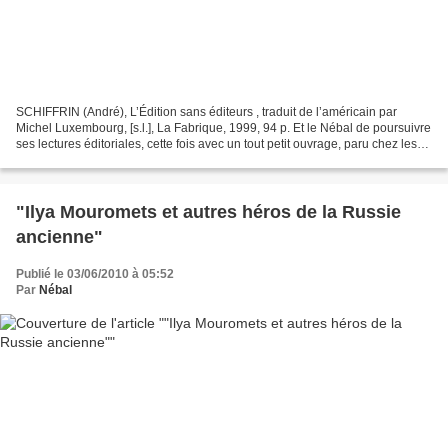
SCHIFFRIN (André), L’Édition sans éditeurs , traduit de l’américain par
Michel Luxembourg, [s.l.], La Fabrique, 1999, 94 p. Et le Nébal de poursuivre
ses lectures éditoriales, cette fois avec un tout petit ouvrage, paru chez les
ultra-gauchiss’ de La...
"Ilya Mouromets et autres héros de la Russie
ancienne"
Publié le 03/06/2010 à 05:52
Par
Nébal