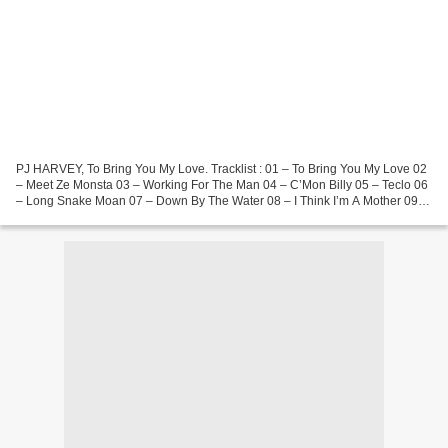
PJ HARVEY, To Bring You My Love. Tracklist : 01 – To Bring You My Love 02
– Meet Ze Monsta 03 – Working For The Man 04 – C’Mon Billy 05 – Teclo 06
– Long Snake Moan 07 – Down By The Water 08 – I Think I’m A Mother 09 –
Send His Love To Me 10 – The Dancer...