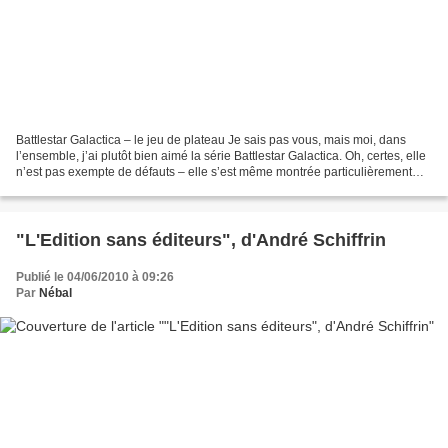
Battlestar Galactica – le jeu de plateau Je sais pas vous, mais moi, dans
l’ensemble, j’ai plutôt bien aimé la série Battlestar Galactica. Oh, certes, elle
n’est pas exempte de défauts – elle s’est même montrée particulièrement
inégale – mais, dans l’ensemble...
"L'Edition sans éditeurs", d'André Schiffrin
Publié le 04/06/2010 à 09:26
Par
Nébal