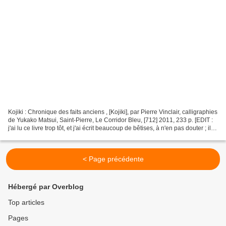
Kojiki : Chronique des faits anciens , [Kojiki], par Pierre Vinclair, calligraphies
de Yukako Matsui, Saint-Pierre, Le Corridor Bleu, [712] 2011, 233 p. [EDIT :
j'ai lu ce livre trop tôt, et j'ai écrit beaucoup de bêtises, à n'en pas douter ; il
me faudra...
< Page précédente
Hébergé par Overblog
Top articles
Pages