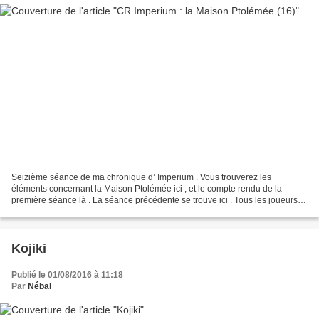
Seizième séance de ma chronique d’ Imperium . Vous trouverez les
éléments concernant la Maison Ptolémée ici , et le compte rendu de la
première séance là . La séance précédente se trouve ici . Tous les joueurs
étaient présents. Les PJ étaient donc Ipuwer,...
Kojiki
Publié le 01/08/2016 à 11:18
Par
Nébal