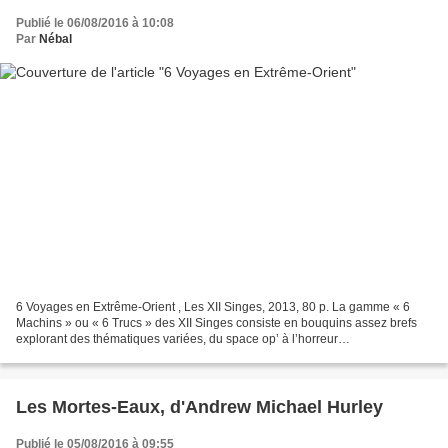
Publié le 06/08/2016 à 10:08
Par
Nébal
6 Voyages en Extrême-Orient , Les XII Singes, 2013, 80 p. La gamme « 6
Machins » ou « 6 Trucs » des XII Singes consiste en bouquins assez brefs
explorant des thématiques variées, du space op’ à l’horreur
halloweenesque, et proposant chaque fois six scénarios...
Les Mortes-Eaux, d'Andrew Michael Hurley
Publié le 05/08/2016 à 09:55