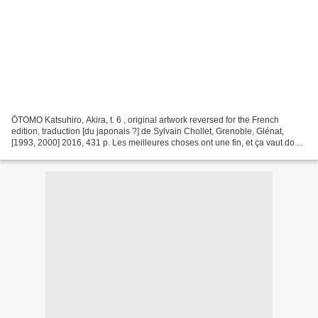
ŌTOMO Katsuhiro, Akira, t. 6 , original artwork reversed for the French
edition, traduction [du japonais ?] de Sylvain Chollet, Grenoble, Glénat,
[1993, 2000] 2016, 431 p. Les meilleures choses ont une fin, et ça vaut donc
pour Akira , la cultissime BD...