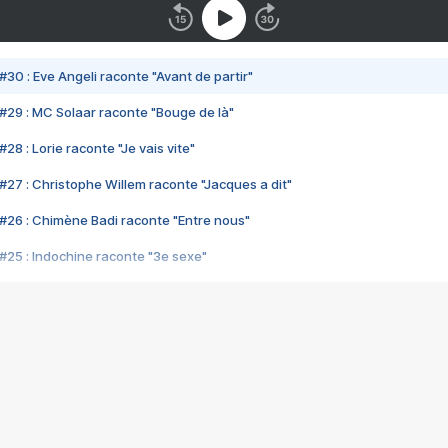
#30 : Eve Angeli raconte "Avant de partir"
#29 : MC Solaar raconte "Bouge de là"
28 : Lorie raconte "Je vais vite"
#27 : Christophe Willem raconte "Jacques a dit"
#26 : Chimène Badi raconte "Entre nous"
#25 : Indochine raconte "3e sexe"
#24 : Zaho raconte "C'est chelou"
#23 : Patrick Bruel raconte "Au café des délices"
#22 : Kyo raconte "Le chemin"
#21 : Nolwenn Leroy raconte "Cassé"
#20 : Patrick Hernandez raconte "Born to be alive"