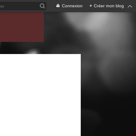
Connexion
+
Créer mon blog