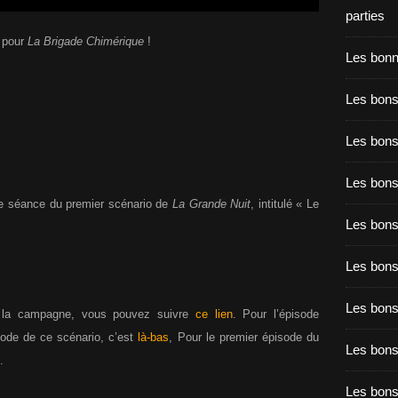
parties
, pour
La Brigade Chimérique
!
Les bon
Les bons
Les bons
Les bons
e séance du premier scénario de
La Grande Nuit
, intitulé « Le
Les bons
Les bon
Les bon
e la campagne, vous pouvez suivre
ce lien
. Pour l’épisode
sode de ce scénario, c’est
là-bas
, Pour le premier épisode du
Les bons
.
Les bon