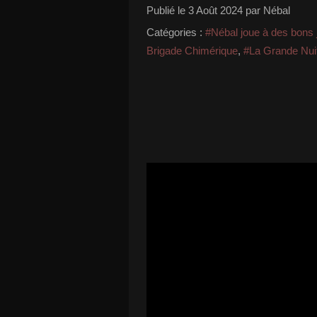
Publié le
3 Août 2024
par Nébal
Catégories :
#Nébal joue à des bons 
Brigade Chimérique
,
#La Grande Nui