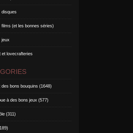
 disques
films (et les bonnes séries)
 jeux
 et lovecrafteries
ÉGORIES
it des bons bouquins (1648)
oue à des bons jeux (577)
ôle (311)
189)