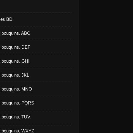
nes BD
 bouquins, ABC
 bouquins, DEF
 bouquins, GHI
 bouquins, JKL
s bouquins, MNO
s bouquins, PQRS
 bouquins, TUV
s bouquins, WXYZ