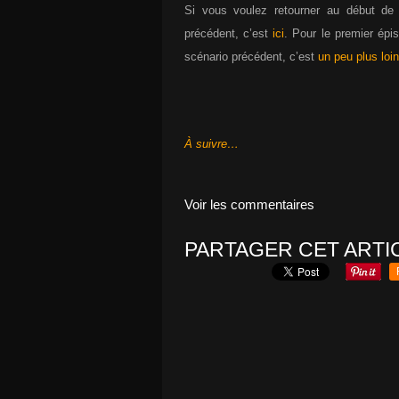
Si vous voulez retourner au début d
précédent, c’est
ici
. Pour le premier épi
scénario précédent, c’est
un peu plus loin
À suivre…
Voir les commentaires
PARTAGER CET ARTI