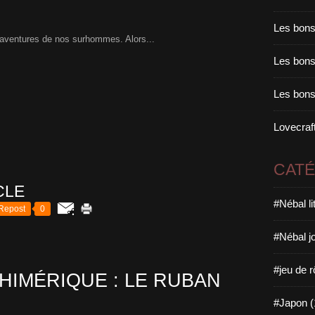
Les bons
s aventures de nos surhommes. Alors...
Les bons 
Les bons
Lovecraft
CAT
CLE
#Nébal l
Repost
0
#Nébal j
#jeu de r
HIMÉRIQUE : LE RUBAN
#Japon (