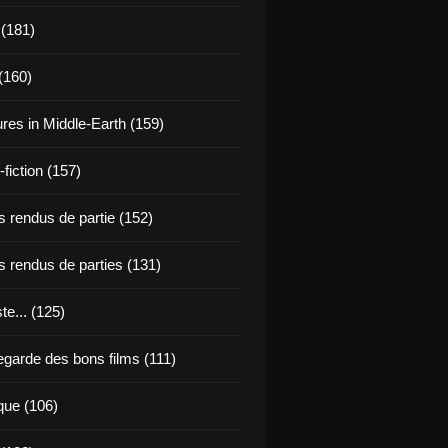
 (181)
(160)
res in Middle-Earth (159)
fiction (157)
 rendus de partie (152)
 rendus de parties (131)
ste... (125)
egarde des bons films (111)
que (106)