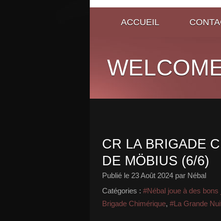
ACCUEIL
CONTA
WELCOME
CR LA BRIGADE C
DE MÖBIUS (6/6)
Publié le
23 Août 2024
par Nébal
Catégories :
#Nébal joue à des bons 
Brigade Chimérique
,
#La Grande Nui