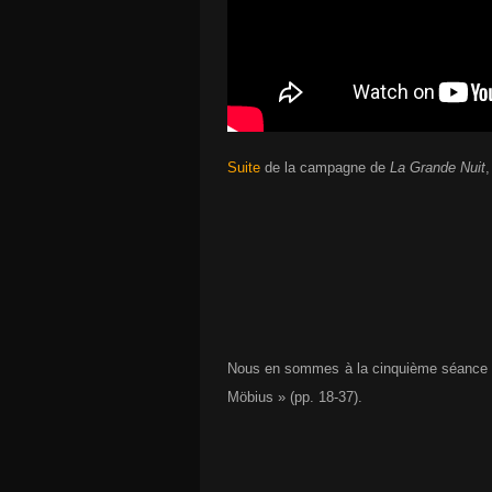
Suite
de
la campagne de
La Grande Nui
t
Nous en sommes à la cinquième séance 
Möbius » (pp. 18-37).