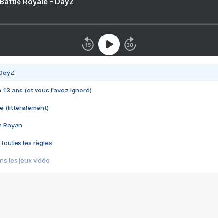
 Battle Royale - DayZ
 DayZ
 a 13 ans (et vous l'avez ignoré)
e (littéralement)
im Rayan
 toutes les règles
s les jeux vidéo
us choquant de Rockstar ? - Le scandale BULLY
e plus moche de Steam
du RÊVE tourne au CAUCHEMAR