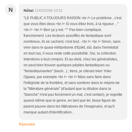
N
Nébal
21/03/2008 10:51
"LE PUBLIC A TOUJOURS RAISON.<br /> Le problème , c'est
que vous êtes deux.<br /> Si vous étiez trois, à la rigueur…"
<br /> <br /> Ben ça y est. ^^ Pas bien compliqué,
franchement. Les lecteurs assoiffés de fantastique sont
nombreux, ils se cachent, c'est tout...<br /> <br /> Sinon, sans
virer dans le quasi-militantisme d'Epikt, sûr, dans l'immédiat
en tout cas, il nous reste cette possibilité. Oui, la collection
Interstices a tout compris. Et au-delà, chez les généralistes,
on peut bien trouver quelques pépites fantastiques ou
"fantastiquisantes" (beuh...) ; tiens, je citerais bien Yoko
Ogawa, par exemple.<br /> <br /> Mais sans faire dans
l'intégriste de la frontière, et sans sombrer dans le mépris de
la "littérature générale" (d'autant que la dilution dans la
"blanche" n'est pas forcément un mal, c'est certain), je regrette
quand même que le genre, en tant que tel, fasse figure de
parent pauvre dans les littératures de l'imaginaire, et qu'il
manque autant d'identification...
Répondre