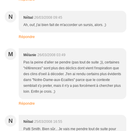
N
Nébal
26/03/2008 09:45
Ah, ouf, j'ai bien fait de m'accorder un sursis, alors. ;)
Répondre
M
Mélanie
26/03/2008 03:49
Pas la peine d'aller se pendre (pas tout de suite ;)), certaines
"références" sont plus des déclics dont vient l'inspiration que
des clins d'oeil à décoder. J'en ai rendu certains plus évidents
dans "Notre-Dame-aux-Ecailles" parce que le contexte
semblait s'y preter, mais il n'y a pas forcément à chercher plus
loin. Enfin je crois. ;)
Répondre
N
Nébal
25/03/2008 16:55
Patti Smith. Bien sûr... Je vais me pendre tout de suite pour