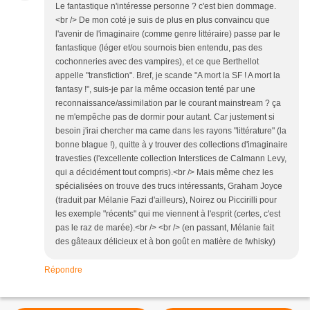
Le fantastique n'intéresse personne ? c'est bien dommage.
<br /> De mon coté je suis de plus en plus convaincu que
l'avenir de l'imaginaire (comme genre littéraire) passe par le
fantastique (léger et/ou sournois bien entendu, pas des
cochonneries avec des vampires), et ce que Berthellot
appelle "transfiction". Bref, je scande "A mort la SF ! A mort la
fantasy !", suis-je par la même occasion tenté par une
reconnaissance/assimilation par le courant mainstream ? ça
ne m'empêche pas de dormir pour autant. Car justement si
besoin j'irai chercher ma came dans les rayons "littérature" (la
bonne blague !), quitte à y trouver des collections d'imaginaire
travesties (l'excellente collection Interstices de Calmann Levy,
qui a décidément tout compris).<br /> Mais même chez les
spécialisées on trouve des trucs intéressants, Graham Joyce
(traduit par Mélanie Fazi d'ailleurs), Noirez ou Piccirilli pour
les exemple "récents" qui me viennent à l'esprit (certes, c'est
pas le raz de marée).<br /> <br /> (en passant, Mélanie fait
des gâteaux délicieux et à bon goût en matière de fwhisky)
Répondre