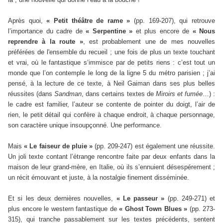
Après quoi,
« Petit théâtre de rame »
(pp. 169-207), qui retrouve
l’importance du cadre de
« Serpentine »
et plus encore de
« Nous
reprendre à la route »
, est probablement une de mes nouvelles
préférées de l'ensemble du recueil ; une fois de plus un texte touchant
et vrai, où le fantastique s’immisce par de petits riens : c’est tout un
monde que l’on contemple le long de la ligne 5 du métro parisien ; j’ai
pensé, à la lecture de ce texte, à Neil Gaiman dans ses plus belles
réussites (dans
Sandman
, dans certains textes de
Miroirs et fumée
…) :
le cadre est familier, l’auteur se contente de pointer du doigt, l’air de
rien, le petit détail qui confère à chaque endroit, à chaque personnage,
son caractère unique insoupçonné. Une performance.
Mais
« Le faiseur de pluie »
(pp. 209-247) est également une réussite.
Un joli texte contant l’étrange rencontre faite par deux enfants dans la
maison de leur grand-mère, en Italie, où ils s’ennuient désespérement ;
un récit émouvant et juste, à la nostalgie finement disséminée.
Et si les deux dernières nouvelles,
« Le passeur »
(pp. 249-271) et
plus encore le western fantastique de
« Ghost Town Blues »
(pp. 273-
315), qui tranche passablement sur les textes précédents, sentent