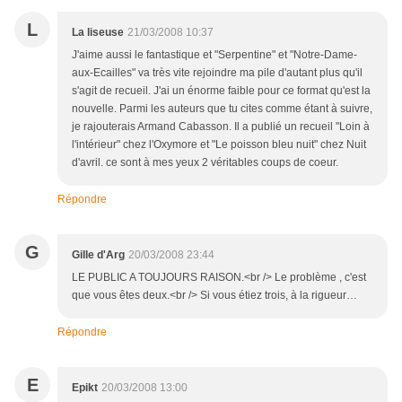
L
La liseuse
21/03/2008 10:37
J'aime aussi le fantastique et "Serpentine" et "Notre-Dame-
aux-Ecailles" va très vite rejoindre ma pile d'autant plus qu'il
s'agit de recueil. J'ai un énorme faible pour ce format qu'est la
nouvelle. Parmi les auteurs que tu cites comme étant à suivre,
je rajouterais Armand Cabasson. Il a publié un recueil "Loin à
l'intérieur" chez l'Oxymore et "Le poisson bleu nuit" chez Nuit
d'avril. ce sont à mes yeux 2 véritables coups de coeur.
Répondre
G
Gille d'Arg
20/03/2008 23:44
LE PUBLIC A TOUJOURS RAISON.<br /> Le problème , c'est
que vous êtes deux.<br /> Si vous étiez trois, à la rigueur…
Répondre
E
Epikt
20/03/2008 13:00