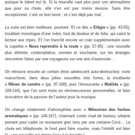
puisque le talent est là. Si la nouvelle vaut plus pour son atmosphère
que pour sa chute, elle n’en est pas moins réussie. Sans être
exceptionnel, c’est un bon texte ; et c’est déjà pas mal.
La suite est bien meilleure, pourtant. Et ce dès
« Elégie »
(pp. 43-55),
troublant monologue d’une mère, tout de douleur et de folie, qui saisit le
lecteur aux tripes. Et l’on franchit encore un cran supplémentaire avec
la superbe
« Nous reprendre à la route »
(pp. 57-85) : une nouvelle
plus éthérée, contemplative, sombre et touchante, sur les étranges
rencontres faites par une voyageuse sur une aire d’autoroute…
On retrouve ensuite un certain émoi adolescent auto-destructeur, voire
masochiste, dans deux jolies nouvelles très fortes, la troublante
« Rêves de cendre »
(pp. 87-108), puis l’émouvante
« Matilda »
(pp.
109-144), que l’on sent toute en réminescences personnelles, et bien
évocatrice de la passion de l’auteur pour la musique.
On change totalement d’atmosphère avec
« Mémoires des herbes
aromatiques »
(pp. 145-167), charmant conte cruel de
fantasy
urbaine
prenant pour cadre un restaurant grec tenu par une certaine Circé… La
chute est téléphonée, le fond peut faire sourire, mais l’intérêt est bien
là ; une nouvelle qui donne l’eau à la bouche !