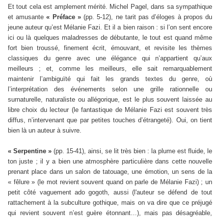
Et tout cela est amplement mérité. Michel Pagel, dans sa sympathique
et amusante
« Préface »
(pp. 5-12), ne tarit pas d’éloges à propos du
jeune auteur qu’est Mélanie Fazi. Et il a bien raison : si l’on sent encore
ici ou là quelques maladresses de débutante, le tout est quand même
fort bien troussé, finement écrit, émouvant, et revisite les thèmes
classiques du genre avec une élégance qui n’appartient qu’aux
meilleurs ; et, comme les meilleurs, elle sait remarquablement
maintenir l’ambiguïté qui fait les grands textes du genre, où
l’interprétation des événements selon une grille rationnelle ou
surnaturelle, naturaliste ou allégorique, est le plus souvent laissée au
libre choix du lecteur (le fantastique de Mélanie Fazi est souvent très
diffus, n’intervenant que par petites touches d’étrangeté). Oui, on tient
bien là un auteur à suivre.
« Serpentine »
(pp. 15-41), ainsi, se lit très bien : la plume est fluide, le
ton juste ; il y a bien une atmosphère particulière dans cette nouvelle
prenant place dans un salon de tatouage, une émotion, un sens de la
« fêlure » (le mot revient souvent quand on parle de Mélanie Fazi) ; un
petit côté vaguement ado gogoth, aussi (l'auteur se défend de tout
rattachement à la subculture gothique, mais on va dire que ce préjugé
qui revient souvent n’est guère étonnant…), mais pas désagréable,