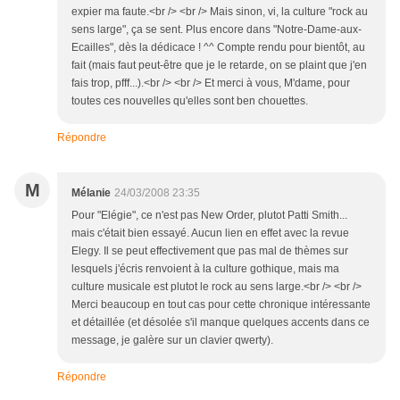
expier ma faute.<br /> <br /> Mais sinon, vi, la culture "rock au
sens large", ça se sent. Plus encore dans "Notre-Dame-aux-
Ecailles", dès la dédicace ! ^^ Compte rendu pour bientôt, au
fait (mais faut peut-être que je le retarde, on se plaint que j'en
fais trop, pfff...).<br /> <br /> Et merci à vous, M'dame, pour
toutes ces nouvelles qu'elles sont ben chouettes.
Répondre
M
Mélanie
24/03/2008 23:35
Pour "Elégie", ce n'est pas New Order, plutot Patti Smith...
mais c'était bien essayé. Aucun lien en effet avec la revue
Elegy. Il se peut effectivement que pas mal de thèmes sur
lesquels j'écris renvoient à la culture gothique, mais ma
culture musicale est plutot le rock au sens large.<br /> <br />
Merci beaucoup en tout cas pour cette chronique intéressante
et détaillée (et désolée s'il manque quelques accents dans ce
message, je galère sur un clavier qwerty).
Répondre