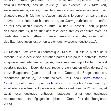
delà du fanzinat, pas de revue (si l’on excepte
Le Visage vert
,
excellente revue, certes, mais tournée vers les auteurs anciens), peu
d’auteurs récents (du moins s’assumant dans le genre : on parlera plus
souvent de « littérature blanche », ou de
fantasy
urbaine, etc. ; enfin,
en tout cas, depuis Poppy Z. Brite, j’ai rien vu passer… heu, je parle
des bons auteurs, bien sûr : des ressucées stériles et écrites avec les
pieds des grands mythes du genre, vampirisme en tête, à destination
des flap-flaps juvéniles, on en a bien des livraisons régulières...).
Or Mélanie Fazi écrit du fantastique. Mieux : si elle a publié deux
romans, elle a avoué son attirance particulière pour la nouvelle, forme
singulièrement adaptée au genre, mais réputée impubliable. Elle est
pourtant publiée ! Deux de ses recueils viennent en effet de paraître
chez Bragelonne (dans la collection L’Ombre de Bragelonne, peu
ragoûtante jusque-là), le tout nouveau tout beau
Notre-Dame-aux-
Ecailles
(dont je vous reparlerai
bientôt
), et ce très bon
Serpentine
, qui
avait été précédemment publié aux défuntes éditions de l’Oxymore, et
avait reçu quelques critiques flatteuses, ainsi que quelques
récompenses non négligeables (dont le Grand Prix de l’Imaginaire
2005).