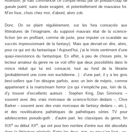
Attention, je vais commencer ce compte rendu par un pseudo-coup de
gueule puéril, sans doute exagéré, et potentiellement de mauvaise foi.
M’en fous, chuis chez moi, d’abord, alors zob.
Donc. On se plaint régulièrement, sur les fora consacrés aux
littératures de l’imaginaire, du supposé mauvais état de la science-
fiction (en en profitant, comme de juste, pour imputer ce scandale au
succès impressionnant de la
fantasy
). Mais que devrait-on dire, alors,
pour ce qui est du fantastique ! Aujourd’hui, j’ai le triste sentiment d’une
quasi-inexistence du fantastique. En effet, à peu de choses près, le
lecteur amateur du genre ne se voit offrir que deux possibilités dans le
mince réduit qui lui est consacré, tout au fond de la librairie
(probablement une zone non euclidienne...) : d’une part, il y a les gros
best-sellers
que l’on désigne parfois, avec un brin de mépris, comme
appartenant à la
mainstream horror
(ce qui n’empêche pas, loin de là,
d’y trouver d’excellents auteurs : Stephen King, Dan Simmons –
souvent avec des vrais morceaux de science-fiction dedans –, Clive
Barker – souvent avec des vrais morceaux de
fantasy
dedans –, etc.),
et des novélisations pathétiques de pathétiques séries TV pour
adolescentes pseudo-goth ; d’autre part, les classiques du genre, fin
e
e
XIX
ou début XX
, qui ont pour bon nombre d’entre eux été absorbés
dans la littérature générale. Entre les deux, rien, ou peu s’en faut : au-