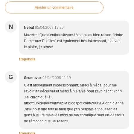
Ajouter un commentaire
N
Nébal
05/04/2008 12:20
Mazette ! Que d'enthousiasme ! Mais tu as bien raison. "Notre-
Dame-aux-Ecailles" est également très intéressant, il devrait
te plaire, je pense.
Répondre
G
Gromovar
05/04/2008 11:19
C'est absolument impressionnant. Merci à Nébal pour me
l'avoir fait découvrit et merci à Mélanie pour l'avoir écrit.<br />
J'ai chroniqué là :
http://quoideneufsurmapile.blogspot.com/2008/04/ophidienne
.html pour dire tout le bien que j'en pensais et pousser les
gens à le lire mais les mots de ma chronique sont en-dessous
de l'émotion que j'ai resenti.
Répondre