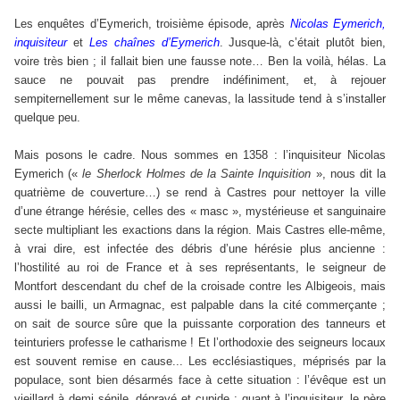
Les enquêtes d’Eymerich, troisième épisode, après
Nicolas Eymerich,
inquisiteur
et
Les chaînes d’Eymerich
. Jusque-là, c’était plutôt bien,
voire très bien ; il fallait bien une fausse note… Ben la voilà, hélas. La
sauce ne pouvait pas prendre indéfiniment, et, à rejouer
sempiternellement sur le même canevas, la lassitude tend à s’installer
quelque peu.
Mais posons le cadre. Nous sommes en 1358 : l’inquisiteur Nicolas
Eymerich («
le Sherlock Holmes de la Sainte Inquisition
», nous dit la
quatrième de couverture…) se rend à Castres pour nettoyer la ville
d’une étrange hérésie, celles des « masc », mystérieuse et sanguinaire
secte multipliant les exactions dans la région. Mais Castres elle-même,
à vrai dire, est infectée des débris d’une hérésie plus ancienne :
l’hostilité au roi de France et à ses représentants, le seigneur de
Montfort descendant du chef de la croisade contre les Albigeois, mais
aussi le bailli, un Armagnac, est palpable dans la cité commerçante ;
on sait de source sûre que la puissante corporation des tanneurs et
teinturiers professe le catharisme ! Et l’orthodoxie des seigneurs locaux
est souvent remise en cause... Les ecclésiastiques, méprisés par la
populace, sont bien désarmés face à cette situation : l’évêque est un
vieillard à demi sénile, dépravé et cupide ; quant à l’inquisiteur, le père