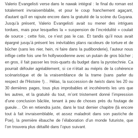
Valerio Evangelisti verse dans le nawak intégral : le final du roman est
totalement invraisemblable, et pour le coup franchement agaçant,
d'autant qu'il en rajoute encore dans la gratuité de la scène du Guyana.
Jusqu’à présent, Valerio Evangelisti avait su mener des intrigues
tordues, mais pour lesquelles la « suspension de l’incrédulité » coulait
de source ; cette fois, ce n’est pas le cas. Et tandis qu’il nous avait
épargné jusqu’à présent les inévitables plans racoleurs de torture et de
bûcher (sans les nier, hein, ni faire dans la pudibonderie), l’auteur nous
inflige cette fois une fin hollywoodienne avec un putain de gros bûcher ;
en gros, il fait passer les trois-quarts du budget dans la pyrotechnie. Ca
pourrait défouler agréablement, si ce n’était au mépris de la cohérence
scénaristique et de la vraisemblance de la trame (sans parler du
respect de l'Histoire !)… Hélas, la succession de
twists
dans les 20 ou
30 dernières pages, tous plus improbables et incohérents les uns que
les autres, et la gratuité du tout, m’ont tristement donné l’impression
d’une conclusion bâclée, tenant à peu de choses près du foutage de
gueule… On en retiendra juste, dans le tout dernier chapitre (là encore
tout à fait invraisemblable, et assez maladroit dans son pastiche de
Poe), la première ébauche de l’élaboration d’un monde futuriste, que
l’on trouvera plus détaillé dans l’
opus
suivant.