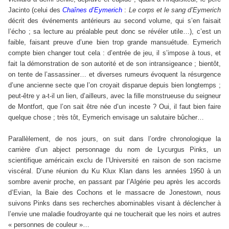
Jacinto (celui des
Chaînes d’Eymerich
:
Le corps et le sang d’Eymerich
décrit des événements antérieurs au second volume, qui s’en faisait
l’écho ; sa lecture au préalable peut donc se révéler utile…), c’est un
faible, faisant preuve d’une bien trop grande mansuétude. Eymerich
compte bien changer tout cela : d’entrée de jeu, il s’impose à tous, et
fait la démonstration de son autorité et de son intransigeance ; bientôt,
on tente de l’assassiner… et diverses rumeurs évoquent la résurgence
d’une ancienne secte que l’on croyait disparue depuis bien longtemps ;
peut-être y a-t-il un lien, d’ailleurs, avec la fille monstrueuse du seigneur
de Montfort, que l’on sait être née d’un inceste ? Oui, il faut bien faire
quelque chose ; très tôt, Eymerich envisage un salutaire bûcher…
Parallèlement, de nos jours, on suit dans l’ordre chronologique la
carrière d’un abject personnage du nom de Lycurgus Pinks, un
scientifique américain exclu de l’Université en raison de son racisme
viscéral. D’une réunion du Ku Klux Klan dans les années 1950 à un
sombre avenir proche, en passant par l’Algérie peu après les accords
d’Evian, la Baie des Cochons et le massacre de Jonestown, nous
suivons Pinks dans ses recherches abominables visant à déclencher à
l’envie une maladie foudroyante qui ne toucherait que les noirs et autres
« personnes de couleur »…