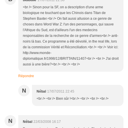
bidibulle
17/07/2011 22:38
<br /> Sinon pour la SF, on a description d'une arme
biologique ne touchant que les Chinois dans Titan de
Stephen Baxter.<br /> On fait aussi allusion a ce genre de
choses dans Word War Z: l'un des personnages, qui sauve
l'Afrique du Sud, est d'ailleurs l'un des medecins
responsables de la recherche de ce genre d'armes<br /> anti-
noirs là bas. Ce programme a été dévoilé, in the real life, lors
de la commission Vérité et Réconciliation.<br /> <br /> Voir ici:
http://www.monde-
diplomatique.fr/1998/12/BRITTAIN/11407<br /> <br /> J'ai droit
aussi à une bière?<br /> <br /> <br />
Répondre
N
Nébal
17/07/2011 22:45
<br /> <br /> Bien sûr !<br /> <br /> <br /> <br />
N
Nébal
22/03/2008 16:17