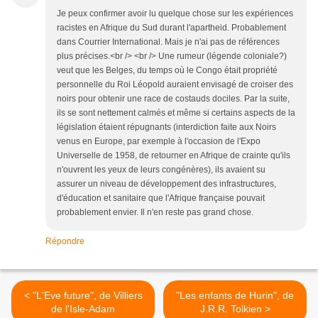
Je peux confirmer avoir lu quelque chose sur les expériences
racistes en Afrique du Sud durant l'apartheid. Probablement
dans Courrier International. Mais je n'ai pas de références
plus précises.<br /> <br /> Une rumeur (légende coloniale?)
veut que les Belges, du temps où le Congo était propriété
personnelle du Roi Léopold auraient envisagé de croiser des
noirs pour obtenir une race de costauds dociles. Par la suite,
ils se sont nettement calmés et même si certains aspects de la
législation étaient répugnants (interdiction faite aux Noirs
venus en Europe, par exemple à l'occasion de l'Expo
Universelle de 1958, de retourner en Afrique de crainte qu'ils
n'ouvrent les yeux de leurs congénères), ils avaient su
assurer un niveau de développement des infrastructures,
d'éducation et sanitaire que l'Afrique française pouvait
probablement envier. Il n'en reste pas grand chose.
Répondre
< "L'Eve future", de Villiers
"Les enfants de Hurin", de
de l'Isle-Adam
J.R.R. Tolkien >