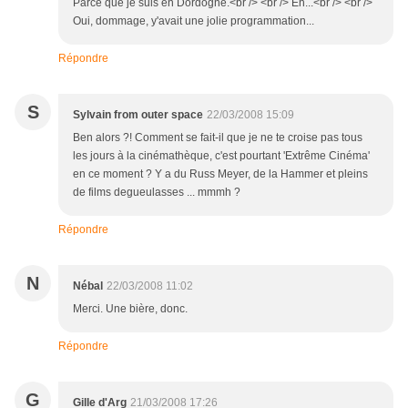
Parce que je suis en Dordogne.<br /> <br /> Eh...<br /> <br />
Oui, dommage, y'avait une jolie programmation...
Répondre
S
Sylvain from outer space
22/03/2008 15:09
Ben alors ?! Comment se fait-il que je ne te croise pas tous
les jours à la cinémathèque, c'est pourtant 'Extrême Cinéma'
en ce moment ? Y a du Russ Meyer, de la Hammer et pleins
de films degueulasses ... mmmh ?
Répondre
N
Nébal
22/03/2008 11:02
Merci. Une bière, donc.
Répondre
G
Gille d'Arg
21/03/2008 17:26