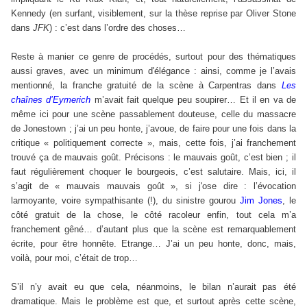
Kennedy (en surfant, visiblement, sur la thèse reprise par Oliver Stone
dans
JFK
) : c’est dans l’ordre des choses…
Reste à manier ce genre de procédés, surtout pour des thématiques
aussi graves, avec un minimum d'élégance : ainsi, comme je l’avais
mentionné, la franche gratuité de la scène à Carpentras dans
Les
chaînes d’Eymerich
m’avait fait quelque peu soupirer… Et il en va de
même ici pour une scène passablement douteuse, celle du massacre
de Jonestown ; j’ai un peu honte, j’avoue, de faire pour une fois dans la
critique « politiquement correcte », mais, cette fois, j’ai franchement
trouvé ça de mauvais goût. Précisons : le mauvais goût, c’est bien ; il
faut régulièrement choquer le bourgeois, c’est salutaire. Mais, ici, il
s’agit de « mauvais mauvais goût », si j'ose dire : l’évocation
larmoyante, voire sympathisante (!), du sinistre gourou
Jim Jones
, le
côté gratuit de la chose, le côté racoleur enfin, tout cela m’a
franchement gêné… d’autant plus que la scène est remarquablement
écrite, pour être honnête. Etrange… J’ai un peu honte, donc, mais,
voilà, pour moi, c’était de trop…
S’il n’y avait eu que cela, néanmoins, le bilan n’aurait pas été
dramatique. Mais le problème est que, et surtout après cette scène,