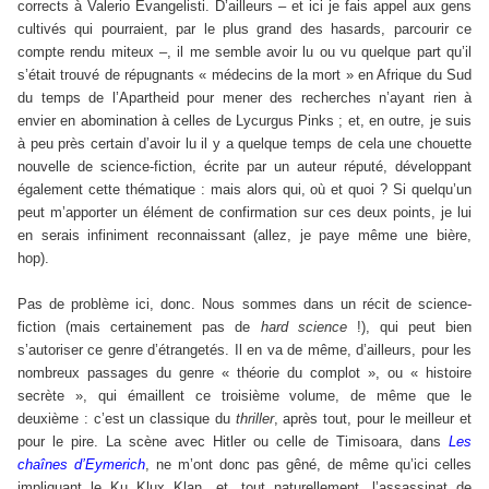
corrects à Valerio Evangelisti. D’ailleurs – et ici je fais appel aux gens
cultivés qui pourraient, par le plus grand des hasards, parcourir ce
compte rendu miteux –, il me semble avoir lu ou vu quelque part qu’il
s’était trouvé de répugnants « médecins de la mort » en Afrique du Sud
du temps de l’Apartheid pour mener des recherches n’ayant rien à
envier en abomination à celles de Lycurgus Pinks ; et, en outre, je suis
à peu près certain d’avoir lu il y a quelque temps de cela une chouette
nouvelle de science-fiction, écrite par un auteur réputé, développant
également cette thématique : mais alors qui, où et quoi ? Si quelqu’un
peut m’apporter un élément de confirmation sur ces deux points, je lui
en serais infiniment reconnaissant (allez, je paye même une bière,
hop).
Pas de problème ici, donc. Nous sommes dans un récit de science-
fiction (mais certainement pas de
hard science
!), qui peut bien
s’autoriser ce genre d’étrangetés. Il en va de même, d’ailleurs, pour les
nombreux passages du genre « théorie du complot », ou « histoire
secrète », qui émaillent ce troisième volume, de même que le
deuxième : c’est un classique du
thriller
, après tout, pour le meilleur et
pour le pire. La scène avec Hitler ou celle de Timisoara, dans
Les
chaînes d’Eymerich
, ne m’ont donc pas gêné, de même qu’ici celles
impliquant le Ku Klux Klan, et, tout naturellement, l’assassinat de