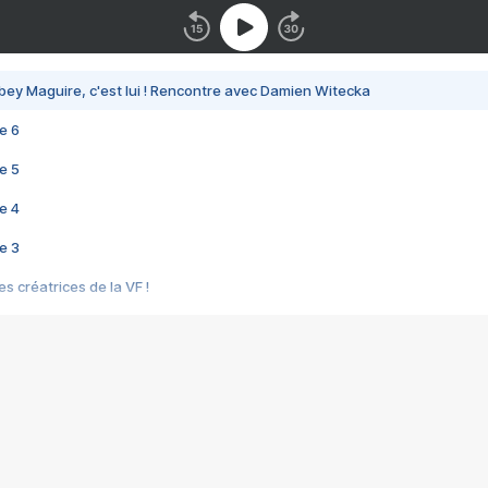
bey Maguire, c'est lui ! Rencontre avec Damien Witecka
e 6
e 5
e 4
e 3
s créatrices de la VF !
e 2
e 1
e Mektoub My Love arrive enfin ! Rencontre avec Shaïn Boumedine et Sal
i : après Toni en famille
elle réalise le bouleversant Dites lui que je l'aime