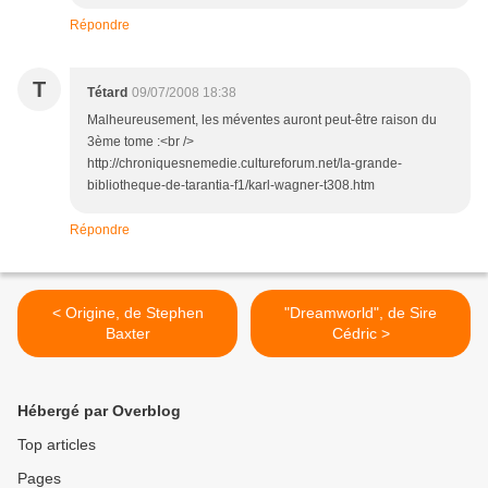
Répondre
T
Tétard
09/07/2008 18:38
Malheureusement, les méventes auront peut-être raison du
3ème tome :<br />
http://chroniquesnemedie.cultureforum.net/la-grande-
bibliotheque-de-tarantia-f1/karl-wagner-t308.htm
Répondre
< Origine, de Stephen
"Dreamworld", de Sire
Baxter
Cédric >
Hébergé par Overblog
Top articles
Pages