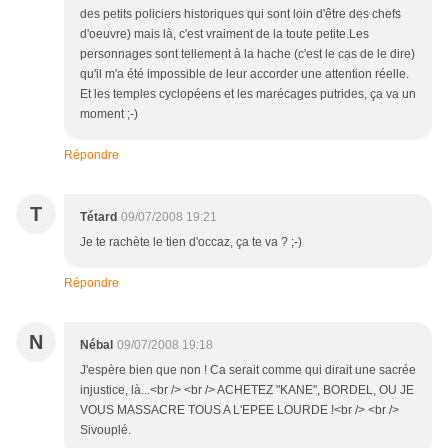
des petits policiers historiques qui sont loin d'être des chefs
d'oeuvre) mais là, c'est vraiment de la toute petite.Les
personnages sont tellement à la hache (c'est le cas de le dire)
qu'il m'a été impossible de leur accorder une attention réelle.
Et les temples cyclopéens et les marécages putrides, ça va un
moment ;-)
Répondre
T
Tétard
09/07/2008 19:21
Je te rachète le tien d'occaz, ça te va ? ;-)
Répondre
N
Nébal
09/07/2008 19:18
J'espère bien que non ! Ca serait comme qui dirait une sacrée
injustice, là...<br /> <br /> ACHETEZ "KANE", BORDEL, OU JE
VOUS MASSACRE TOUS A L'EPEE LOURDE !<br /> <br />
Sivouplé.