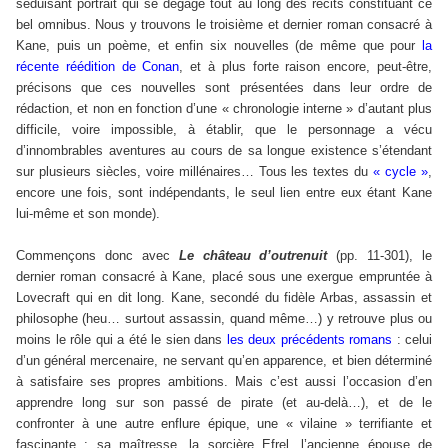
séduisant portrait qui se dégage tout au long des récits constituant ce
bel omnibus. Nous y trouvons le troisième et dernier roman consacré à
Kane, puis un poème, et enfin six nouvelles (de même que pour
la
récente réédition de Conan
, et à plus forte raison encore, peut-être,
précisons que ces nouvelles sont présentées dans leur ordre de
rédaction, et non en fonction d’une « chronologie interne » d’autant plus
difficile, voire impossible, à établir, que le personnage a vécu
d’innombrables aventures au cours de sa longue existence s’étendant
sur plusieurs siècles, voire millénaires… Tous les textes du
« cycle »
,
encore une fois, sont indépendants, le seul lien entre eux étant Kane
lui-même et son monde).
Commençons donc avec
Le château d’outrenuit
(pp. 11-301), le
dernier roman consacré à Kane, placé sous une exergue empruntée à
Lovecraft qui en dit long. Kane, secondé du fidèle Arbas, assassin et
philosophe (heu… surtout assassin, quand même…) y retrouve plus ou
moins le rôle qui a été le sien dans
les deux précédents romans
: celui
d’un général mercenaire, ne servant qu’en apparence, et bien déterminé
à satisfaire ses propres ambitions. Mais c’est aussi l’occasion d’en
apprendre long sur son passé de pirate (et au-delà…), et de le
confronter à une autre enflure épique, une « vilaine » terrifiante et
fascinante : sa maîtresse, la sorcière Efrel, l’ancienne épouse de