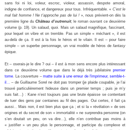
sans foi ni loi, voleur, escroc, violeur, assassin, despote amoral,
indigne de confiance, et dangereux pour tous. Infréquentable. «
C’est le
mal fait homme ! Ne t’approche pas de lui !
», nous prévient-on dès la
première ligne du
Château d’outrenuit
, le roman ouvrant ce deuxième
volume (p. 19). Un salaud, quoi. Mais un salaud magnifique, fascinant,
pour lequel on vibre et on tremble. Pas un simple « méchant », il est
au-delà de ça. Il est à la fois le héros et le vilain. Il est – pour faire
simple – un superbe personnage, un vrai modèle de héros de
fantasy
épique.
Et – oserais-je le dire ? oui – il est à mon sens encore plus intéressant
dans ce deuxième volume que dans le déjà très jubilatoire
premier
tome
. La couverture –
matte suite à une erreur de l'imprimeur, semble-t-
il…
– de Guillaume Sorel ne doit pas tromper (je plaide coupable, je l’ai
trouvé particulièrement hideuse dans un premier temps ; puis je m’y
suis fait…) : Kane n’est toujours pas une brute épaisse se contentant
de tuer des gens par centaines au fil des pages. Oui certes, il fait ça
aussi... Mais non, il est bien plus que ça ; et si la « révélation » de ses
origines et du secret de son « immortalité » ne surprendra personne (on
s’en doutait un peu, on va dire…), elle n’en contribue pas moins à
« justifier » un peu plus le personnage, et participe du complexe et