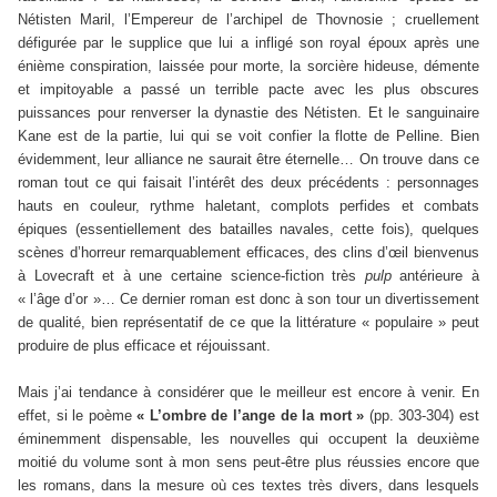
Nétisten Maril, l’Empereur de l’archipel de Thovnosie ; cruellement
défigurée par le supplice que lui a infligé son royal époux après une
énième conspiration, laissée pour morte, la sorcière hideuse, démente
et impitoyable a passé un terrible pacte avec les plus obscures
puissances pour renverser la dynastie des Nétisten. Et le sanguinaire
Kane est de la partie, lui qui se voit confier la flotte de Pelline. Bien
évidemment, leur alliance ne saurait être éternelle… On trouve dans ce
roman tout ce qui faisait l’intérêt des deux précédents : personnages
hauts en couleur, rythme haletant, complots perfides et combats
épiques (essentiellement des batailles navales, cette fois), quelques
scènes d’horreur remarquablement efficaces, des clins d’œil bienvenus
à Lovecraft et à une certaine science-fiction très
pulp
antérieure à
« l’âge d’or »… Ce dernier roman est donc à son tour un divertissement
de qualité, bien représentatif de ce que la littérature « populaire » peut
produire de plus efficace et réjouissant.
Mais j’ai tendance à considérer que le meilleur est encore à venir. En
effet, si le poème
« L’ombre de l’ange de la mort »
(pp. 303-304) est
éminemment dispensable, les nouvelles qui occupent la deuxième
moitié du volume sont à mon sens peut-être plus réussies encore que
les romans, dans la mesure où ces textes très divers, dans lesquels