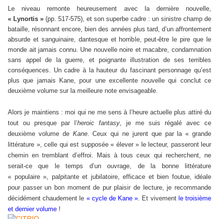
Le niveau remonte heureusement avec la dernière nouvelle,
« Lynortis »
(pp. 517-575), et son superbe cadre : un sinistre champ de
bataille, résonnant encore, bien des années plus tard, d’un affrontement
absurde et sanguinaire, dantesque et horrible, peut-être le pire que le
monde ait jamais connu. Une nouvelle noire et macabre, condamnation
sans appel de la guerre, et poignante illustration de ses terribles
conséquences. Un cadre à la hauteur du fascinant personnage qu’est
plus que jamais Kane, pour une excellente nouvelle qui conclut ce
deuxième volume sur la meilleure note envisageable.
Alors je maintiens : moi qui ne me sens à l’heure actuelle plus attiré du
tout ou presque par l’
heroic fantasy
, je me suis régalé avec ce
deuxième volume de
Kane
. Ceux qui ne jurent que par la « grande
littérature », celle qui est supposée « élever » le lecteur, passeront leur
chemin en tremblant d’effroi. Mais à tous ceux qui recherchent, ne
serait-ce que le temps d’un ouvrage, de la bonne littérature
« populaire », palpitante et jubilatoire, efficace et bien foutue, idéale
pour passer un bon moment de pur plaisir de lecture, je recommande
décidément chaudement le
« cycle de Kane »
. Et vivement
le troisième
et dernier volume
!