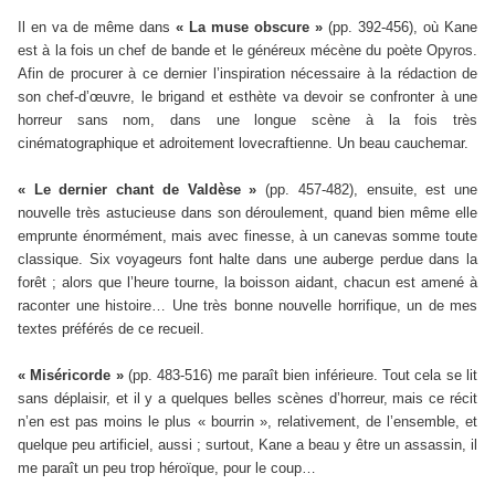
Il en va de même dans
« La muse obscure »
(pp. 392-456), où Kane
est à la fois un chef de bande et le généreux mécène du poète Opyros.
Afin de procurer à ce dernier l’inspiration nécessaire à la rédaction de
son chef-d’œuvre, le brigand et esthète va devoir se confronter à une
horreur sans nom, dans une longue scène à la fois très
cinématographique et adroitement lovecraftienne. Un beau cauchemar.
« Le dernier chant de Valdèse »
(pp. 457-482), ensuite, est une
nouvelle très astucieuse dans son déroulement, quand bien même elle
emprunte énormément, mais avec finesse, à un canevas somme toute
classique. Six voyageurs font halte dans une auberge perdue dans la
forêt ; alors que l’heure tourne, la boisson aidant, chacun est amené à
raconter une histoire… Une très bonne nouvelle horrifique, un de mes
textes préférés de ce recueil.
« Miséricorde »
(pp. 483-516) me paraît bien inférieure. Tout cela se lit
sans déplaisir, et il y a quelques belles scènes d’horreur, mais ce récit
n’en est pas moins le plus « bourrin », relativement, de l’ensemble, et
quelque peu artificiel, aussi ; surtout, Kane a beau y être un assassin, il
me paraît un peu trop héroïque, pour le coup…