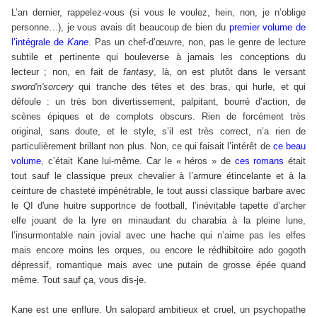
L’an dernier, rappelez-vous (si vous le voulez, hein, non, je n’oblige
personne…), je vous avais dit beaucoup de bien du
premier volume de
l’intégrale de
Kane
. Pas un chef-d’œuvre, non, pas le genre de lecture
subtile et pertinente qui bouleverse à jamais les conceptions du
lecteur ; non, en fait de
fantasy
, là, on est plutôt dans le versant
sword'n'sorcery
qui tranche des têtes et des bras, qui hurle, et qui
défoule : un très bon divertissement, palpitant, bourré d’action, de
scènes épiques et de complots obscurs. Rien de forcément très
original, sans doute, et le style, s’il est très correct, n’a rien de
particulièrement brillant non plus. Non, ce qui faisait l’intérêt de
ce beau
volume
, c’était Kane lui-même. Car le « héros » de
ces romans
était
tout sauf le classique preux chevalier à l’armure étincelante et à la
ceinture de chasteté impénétrable, le tout aussi classique barbare avec
le QI d'une huitre supportrice de football, l’inévitable tapette d’archer
elfe jouant de la lyre en minaudant du charabia à la pleine lune,
l’insurmontable nain jovial avec une hache qui n’aime pas les elfes
mais encore moins les orques, ou encore le rédhibitoire ado gogoth
dépressif, romantique mais avec une putain de grosse épée quand
même. Tout sauf ça, vous dis-je.
Kane est une enflure. Un salopard ambitieux et cruel, un psychopathe