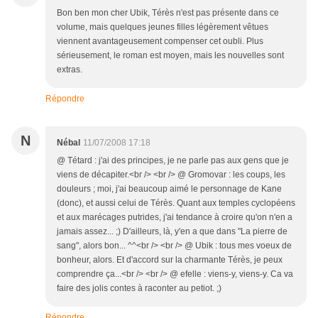
Bon ben mon cher Ubik, Térès n'est pas présente dans ce
volume, mais quelques jeunes filles légèrement vêtues
viennent avantageusement compenser cet oubli. Plus
sérieusement, le roman est moyen, mais les nouvelles sont
extras.
Répondre
N
Nébal
11/07/2008 17:18
@ Tétard : j'ai des principes, je ne parle pas aux gens que je
viens de décapiter.<br /> <br /> @ Gromovar : les coups, les
douleurs ; moi, j'ai beaucoup aimé le personnage de Kane
(donc), et aussi celui de Térès. Quant aux temples cyclopéens
et aux marécages putrides, j'ai tendance à croire qu'on n'en a
jamais assez... ;) D'ailleurs, là, y'en a que dans "La pierre de
sang", alors bon... ^^<br /> <br /> @ Ubik : tous mes voeux de
bonheur, alors. Et d'accord sur la charmante Térès, je peux
comprendre ça...<br /> <br /> @ efelle : viens-y, viens-y. Ca va
faire des jolis contes à raconter au petiot. ;)
Répondre