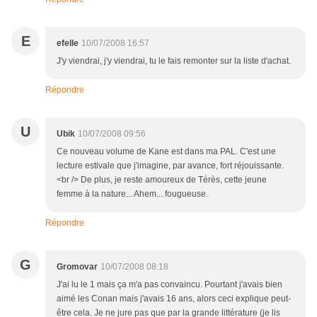
E
efelle
10/07/2008 16:57
J'y viendrai, j'y viendrai, tu le fais remonter sur la liste d'achat.
Répondre
U
Ubik
10/07/2008 09:56
Ce nouveau volume de Kane est dans ma PAL. C'est une
lecture estivale que j'imagine, par avance, fort réjouissante.
<br /> De plus, je reste amoureux de Térès, cette jeune
femme à la nature... Ahem... fougueuse.
Répondre
G
Gromovar
10/07/2008 08:18
J'ai lu le 1 mais ça m'a pas convaincu. Pourtant j'avais bien
aimé les Conan mais j'avais 16 ans, alors ceci explique peut-
être cela. Je ne jure pas que par la grande littérature (je lis