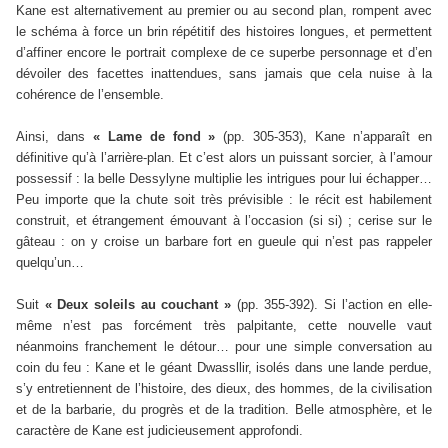
Kane est alternativement au premier ou au second plan, rompent avec
le schéma à force un brin répétitif des histoires longues, et permettent
d’affiner encore le portrait complexe de ce superbe personnage et d’en
dévoiler des facettes inattendues, sans jamais que cela nuise à la
cohérence de l’ensemble.
Ainsi, dans
« Lame de fond »
(pp. 305-353), Kane n’apparaît en
définitive qu’à l’arrière-plan. Et c’est alors un puissant sorcier, à l’amour
possessif : la belle Dessylyne multiplie les intrigues pour lui échapper…
Peu importe que la chute soit très prévisible : le récit est habilement
construit, et étrangement émouvant à l’occasion (si si) ; cerise sur le
gâteau : on y croise un barbare fort en gueule qui n’est pas rappeler
quelqu’un…
Suit
« Deux soleils au couchant »
(pp. 355-392). Si l’action en elle-
même n’est pas forcément très palpitante, cette nouvelle vaut
néanmoins franchement le détour… pour une simple conversation au
coin du feu : Kane et le géant Dwassllir, isolés dans une lande perdue,
s’y entretiennent de l’histoire, des dieux, des hommes, de la civilisation
et de la barbarie, du progrès et de la tradition. Belle atmosphère, et le
caractère de Kane est judicieusement approfondi.