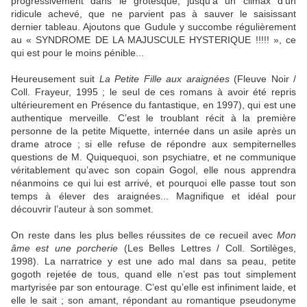
progressivement dans le grotesque, jusqu’à un climax d’un
ridicule achevé, que ne parvient pas à sauver le saisissant
dernier tableau. Ajoutons que Gudule y succombe régulièrement
au « SYNDROME DE LA MAJUSCULE HYSTERIQUE !!!!! », ce
qui est pour le moins pénible...
Heureusement suit
La Petite Fille aux araignées
(Fleuve Noir /
Coll. Frayeur, 1995 ; le seul de ces romans à avoir été repris
ultérieurement en Présence du fantastique, en 1997), qui est une
authentique merveille. C’est le troublant récit à la première
personne de la petite Miquette, internée dans un asile après un
drame atroce ; si elle refuse de répondre aux sempiternelles
questions de M. Quiquequoi, son psychiatre, et ne communique
véritablement qu’avec son copain Gogol, elle nous apprendra
néanmoins ce qui lui est arrivé, et pourquoi elle passe tout son
temps à élever des araignées... Magnifique et idéal pour
découvrir l’auteur à son sommet.
On reste dans les plus belles réussites de ce recueil avec
Mon
âme est une porcherie
(Les Belles Lettres / Coll. Sortilèges,
1998). La narratrice y est une ado mal dans sa peau, petite
gogoth rejetée de tous, quand elle n’est pas tout simplement
martyrisée par son entourage. C’est qu’elle est infiniment laide, et
elle le sait ; son amant, répondant au romantique pseudonyme