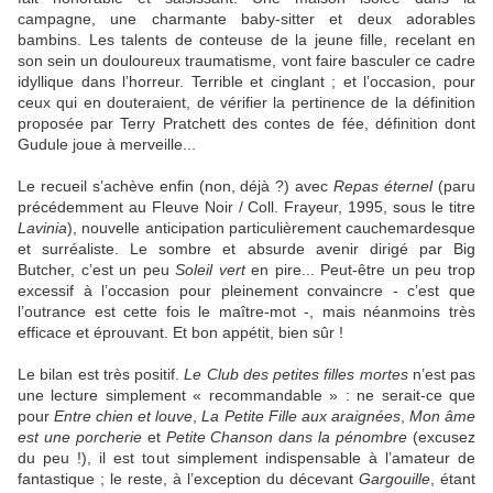
campagne, une charmante baby-sitter et deux adorables
bambins. Les talents de conteuse de la jeune fille, recelant en
son sein un douloureux traumatisme, vont faire basculer ce cadre
idyllique dans l’horreur. Terrible et cinglant ; et l’occasion, pour
ceux qui en douteraient, de vérifier la pertinence de la définition
proposée par Terry Pratchett des contes de fée, définition dont
Gudule joue à merveille...
Le recueil s’achève enfin (non, déjà ?) avec
Repas éternel
(paru
précédemment au Fleuve Noir / Coll. Frayeur, 1995, sous le titre
Lavinia
), nouvelle anticipation particulièrement cauchemardesque
et surréaliste. Le sombre et absurde avenir dirigé par Big
Butcher, c’est un peu
Soleil vert
en pire... Peut-être un peu trop
excessif à l’occasion pour pleinement convaincre - c’est que
l’outrance est cette fois le maître-mot -, mais néanmoins très
efficace et éprouvant. Et bon appétit, bien sûr !
Le bilan est très positif.
Le Club des petites filles mortes
n’est pas
une lecture simplement « recommandable » : ne serait-ce que
pour
Entre chien et louve
,
La Petite Fille aux araignées
,
Mon âme
est une porcherie
et
Petite Chanson dans la pénombre
(excusez
du peu !), il est tout simplement indispensable à l’amateur de
fantastique ; le reste, à l’exception du décevant
Gargouille
, étant