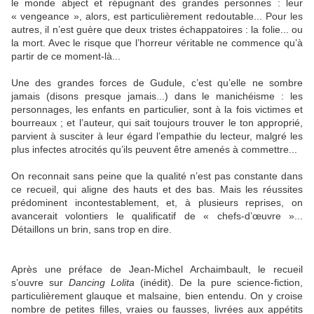
le monde abject et répugnant des grandes personnes : leur
« vengeance », alors, est particulièrement redoutable... Pour les
autres, il n’est guère que deux tristes échappatoires : la folie... ou
la mort. Avec le risque que l’horreur véritable ne commence qu’à
partir de ce moment-là...
Une des grandes forces de Gudule, c’est qu’elle ne sombre
jamais (disons presque jamais...) dans le manichéisme : les
personnages, les enfants en particulier, sont à la fois victimes et
bourreaux ; et l’auteur, qui sait toujours trouver le ton approprié,
parvient à susciter à leur égard l’empathie du lecteur, malgré les
plus infectes atrocités qu’ils peuvent être amenés à commettre...
On reconnait sans peine que la qualité n’est pas constante dans
ce recueil, qui aligne des hauts et des bas. Mais les réussites
prédominent incontestablement, et, à plusieurs reprises, on
avancerait volontiers le qualificatif de « chefs-d’œuvre »...
Détaillons un brin, sans trop en dire.
Après une préface de Jean-Michel Archaimbault, le recueil
s’ouvre sur
Dancing Lolita
(inédit). De la pure science-fiction,
particulièrement glauque et malsaine, bien entendu. On y croise
nombre de petites filles, vraies ou fausses, livrées aux appétits