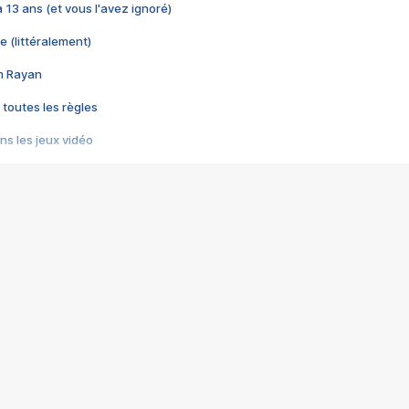
 a 13 ans (et vous l'avez ignoré)
e (littéralement)
im Rayan
 toutes les règles
s les jeux vidéo
us choquant de Rockstar ? - Le scandale BULLY
e plus moche de Steam
du RÊVE tourne au CAUCHEMAR
pendant 8 heures
it… à tort
umiliés par un jeu vidéo
ire - Final Fantasy 8
ti un empire - Age of Empires