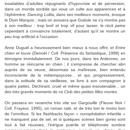
insatiables d’adultes répugnants d’hypocrisie et de perversion,
dans un monde sordide qui voue un culte aux apparences et à
l’éphémère.
Dancing Lolita
, dans ses meilleurs moments, évoque
le Divin Marquis ; mais on avouera que Gudule ne s’y montre pas
à son meilleur : trop bref et trop vif pour lasser, le récit peine
cependant à convaincre totalement, d’autant qu’il se montre un
peu trop artificiel à l’occasion.
Anne Duguël a heureusement bien mieux à nous offrir, et
Entre
chien et louve
(Denoël / Coll. Présence du fantastique, 1998) en
témoigne immédiatement. De nos jours, dans les Ardennes, un
homme se réincarne en chien ; il s’empresse de chercher abri
auprès de sa veuve, désormais sa maîtresse, bien entendu
inconsciente de la métempsycose... et qui, progressivement,
dans la solitude de sa vieillesse, se livre à son compagnon à
quatre pattes. Déchirant, cruel et même quasi insoutenable... un
des très grands moments de ce
Club des petites filles mortes
.
On passera en revanche très vite sur
Gargouille
(Fleuve Noir /
Coll. Frayeur, 1995), un roman raté, et de très loin le moins bon
de l’omnibus. Si les flashbacks façon «
nunsploitation
infantile »
ne manquent pas de sel, et si quelques scènes bien gores sont
tout à fait réussies, l’intrigue puérile et téléphonée sombre