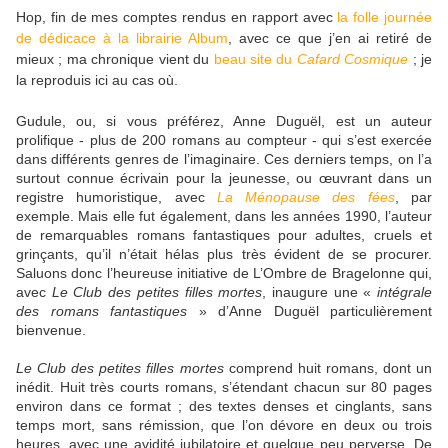
Hop, fin de mes comptes rendus en rapport avec
la folle journée
de dédicace à la librairie Album
, avec ce que j’en ai retiré de
mieux ; ma chronique vient du
beau site du
Cafard Cosmique
; je
la reproduis ici au cas où.
Gudule, ou, si vous préférez, Anne Duguël, est un auteur
prolifique - plus de 200 romans au compteur - qui s’est exercée
dans différents genres de l’imaginaire. Ces derniers temps, on l’a
surtout connue écrivain pour la jeunesse, ou œuvrant dans un
registre humoristique, avec
La Ménopause des fées
, par
exemple. Mais elle fut également, dans les années 1990, l’auteur
de remarquables romans fantastiques pour adultes, cruels et
grinçants, qu’il n’était hélas plus très évident de se procurer.
Saluons donc l’heureuse initiative de L’Ombre de Bragelonne qui,
avec
Le Club des petites filles mortes
, inaugure une «
intégrale
des romans fantastiques
» d’Anne Duguël particulièrement
bienvenue.
Le Club des petites filles mortes
comprend huit romans, dont un
inédit. Huit très courts romans, s’étendant chacun sur 80 pages
environ dans ce format ; des textes denses et cinglants, sans
temps mort, sans rémission, que l’on dévore en deux ou trois
heures, avec une avidité jubilatoire et quelque peu perverse. De