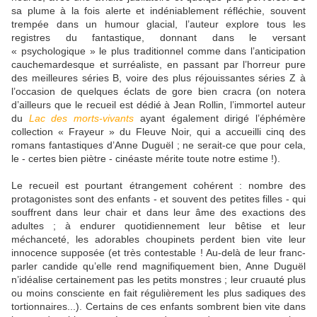
sa plume à la fois alerte et indéniablement réfléchie, souvent
trempée dans un humour glacial, l’auteur explore tous les
registres du fantastique, donnant dans le versant
« psychologique » le plus traditionnel comme dans l’anticipation
cauchemardesque et surréaliste, en passant par l’horreur pure
des meilleures séries B, voire des plus réjouissantes séries Z à
l’occasion de quelques éclats de gore bien cracra (on notera
d’ailleurs que le recueil est dédié à Jean Rollin, l’immortel auteur
du
Lac des morts-vivants
ayant également dirigé l’éphémère
collection « Frayeur » du Fleuve Noir, qui a accueilli cinq des
romans fantastiques d’Anne Duguël ; ne serait-ce que pour cela,
le - certes bien piètre - cinéaste mérite toute notre estime !).
Le recueil est pourtant étrangement cohérent : nombre des
protagonistes sont des enfants - et souvent des petites filles - qui
souffrent dans leur chair et dans leur âme des exactions des
adultes ; à endurer quotidiennement leur bêtise et leur
méchanceté, les adorables choupinets perdent bien vite leur
innocence supposée (et très contestable ! Au-delà de leur franc-
parler candide qu’elle rend magnifiquement bien, Anne Duguël
n’idéalise certainement pas les petits monstres ; leur cruauté plus
ou moins consciente en fait régulièrement les plus sadiques des
tortionnaires...). Certains de ces enfants sombrent bien vite dans