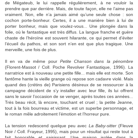
de Mégateub, le lui rappelle régulièrement, à ne vouloir la
prendre que par derrière. Mais, de toute façon, elle ne l’aime pas
vraiment. Non, elle n’a jamais aimé qu’une seule chose : son
cochon porte-bonheur. Certes, il a une manière bien à lui de
porter bonheur, mais que voulez-vous... Une plongée dans la
folie, où le fantastique est très diffus. La langue franche et guère
chaste de l’héroïne est souvent hilarante, ce qui permet d’éviter
l’écueil du pathos, et son sort n’en est que plus tragique. Une
merveille, une fois de plus.
Il en va de même pour
Petite Chanson dans la pénombre
(Florent-Massot / Coll. Poche Revolver Fantastique, 1996). La
narratrice est à nouveau une petite fille... mais elle est morte. Son
fantôme hante la vieille grange où repose son cadavre violé. Mais
quand des (crétins de) Parisiens désireux de se ressourcer à la
campagne décident de s’y installer avec leur fille, ils lui offrent
sans le savoir l’occasion de se venger, après toutes ces années...
Très beau récit, là encore, touchant et cruel ; la petite Jeanne,
tout à la fois bourreau et victime, est un superbe personnage, et
le roman mêle adroitement l’émotion et l’horreur pure.
La tension redescend quelque peu avec
La Baby-sitter
(Fleuve
Noir / Coll. Frayeur, 1995), mais pour un résultat qui reste tout à
fait honorable et saisissant. Une maison isolée dans la