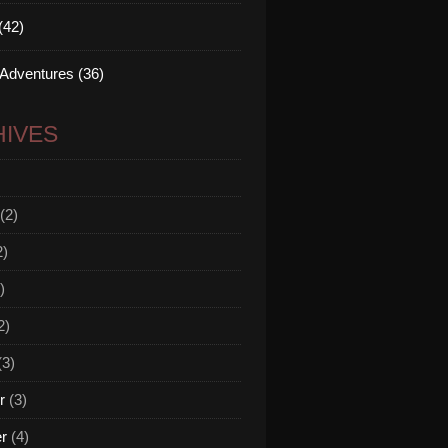
(42)
 Adventures (36)
IVES
(2)
2)
)
2)
(3)
r
(3)
er
(4)