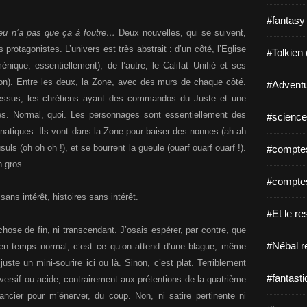
#fantasy
eu n’a pas que ça à foutre…
Deux nouvelles, qui se suivent,
otagonistes. L’univers est très abstrait : d’un côté, l’Eglise
#Tolkien 
nique, essentiellement), de l’autre, le Califat Unifié et ses
bon). Entre les deux, la Zone, avec des murs de chaque côté.
#Adventu
essus, les chrétiens ayant des commandos du Juste et une
tes. Normal, quoi. Les personnages sont essentiellement des
#science-
fanatiques. Ils vont dans la Zone pour baiser des nonnes (ah ah
s (oh oh oh !), et se bourrent la gueule (ouarf ouarf ouarf !).
#comptes
n gros.
#comptes
ans intérêt, histoires sans intérêt.
#Et le re
hose de fin, ni transcendant. J’osais espérer, par contre, que
#Nébal r
: en temps normal, c’est ce qu’on attend d’une blague, même
e un mini-sourire ici ou là. Sinon, c’est plat. Terriblement
#fantasti
versif ou acide, contrairement aux prétentions de la quatrième
ncier pour m’énerver, du coup. Non, ni satire pertinente ni