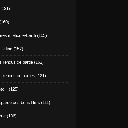
 (181)
(160)
res in Middle-Earth (159)
fiction (157)
 rendus de partie (152)
 rendus de parties (131)
ste... (125)
egarde des bons films (111)
que (106)