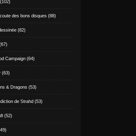
 (102)
coute des bons disques (88)
essinée (82)
(67)
od Campaign (64)
 (63)
ns & Dragons (53)
diction de Strahd (53)
ft (52)
(49)