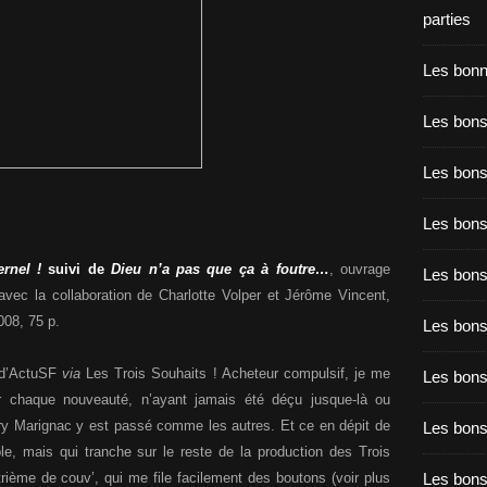
parties
Les bon
Les bons
Les bons
Les bons
ernel !
suivi de
Dieu n’a pas que ça à foutre…
, ouvrage
Les bons
, avec la collaboration de Charlotte Volper et Jérôme Vincent,
008, 75 p.
Les bon
s d’ActuSF
via
Les Trois Souhaits ! Acheteur compulsif, je me
Les bon
r chaque nouveauté, n’ayant jamais été déçu jusque-là ou
ry Marignac y est passé comme les autres. Et ce en dépit de
Les bons
e, mais qui tranche sur le reste de la production des Trois
trième de couv’, qui me file facilement des boutons (voir plus
Les bon