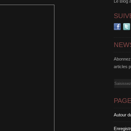
Le Blog 
SUIV
NEW
Abonnez-
articles 
Email
PAG
Autour d
Enregist