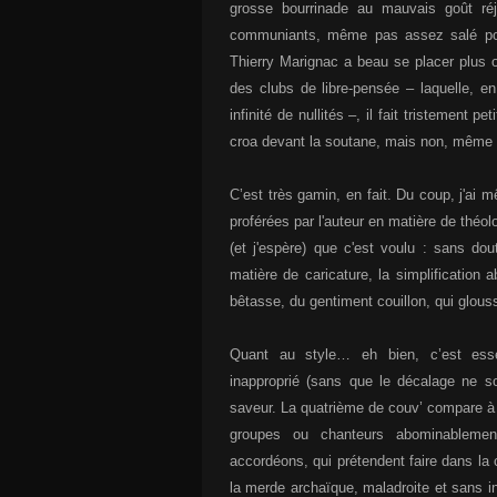
grosse bourrinade au mauvais goût réj
communiants, même pas assez salé pour 
Thierry Marignac a beau se placer plus ou
des clubs de libre-pensée – laquelle, 
infinité de nullités –, il fait tristement p
croa devant la soutane, mais non, même
C’est très gamin, en fait. Du coup, j'ai
proférées par l'auteur en matière de théol
(et j'espère) que c'est voulu : sans dou
matière de caricature, la simplification 
bêtasse, du gentiment couillon, qui glous
Quant au style… eh bien, c’est essen
inapproprié (sans que le décalage ne so
saveur. La quatrième de couv’ compare à
groupes ou chanteurs abominablement 
accordéons, qui prétendent faire dans la
la merde archaïque, maladroite et sans in