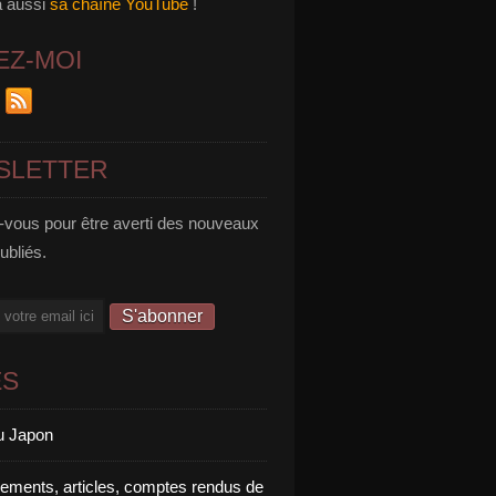
a aussi
sa chaîne YouTube
!
EZ-MOI
SLETTER
vous pour être averti des nouveaux
publiés.
ES
u Japon
rements, articles, comptes rendus de