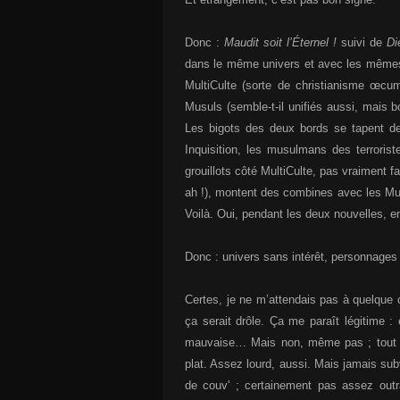
Donc :
Maudit soit l’Éternel !
suivi de
Di
dans le même univers et avec les mêmes pr
MultiCulte (sorte de christianisme œcumé
Musuls (semble-t-il unifiés aussi, mais 
Les bigots des deux bords se tapent d
Inquisition, les musulmans des terroris
grouillots côté MultiCulte, pas vraiment 
ah !), montent des combines avec les Musul
Voilà. Oui, pendant les deux nouvelles, e
Donc : univers sans intérêt, personnages s
Certes, je ne m’attendais pas à quelque c
ça serait drôle. Ça me paraît légitime 
mauvaise… Mais non, même pas ; tout just
plat. Assez lourd, aussi. Mais jamais sub
de couv' ; certainement pas assez outra