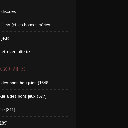
 disques
films (et les bonnes séries)
 jeux
 et lovecrafteries
ÉGORIES
it des bons bouquins (1648)
oue à des bons jeux (577)
ôle (311)
189)