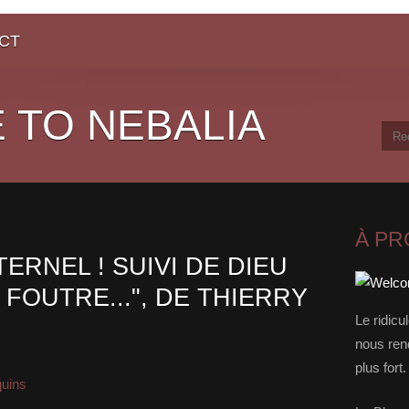
CT
 TO NEBALIA
À P
TERNEL ! SUIVI DE DIEU
 FOUTRE...", DE THIERRY
Le ridicu
nous rend
plus for
quins