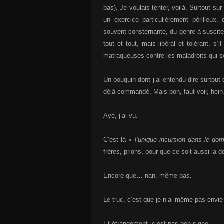
bas). Je voulais tenter, voilà. Surtout su
un exercice particulièrement périlleux, 
souvent consternante, du genre à susciter
tout et tout, mais libéral et tolérant, s’il
matraqueuses contre les maladroits qui s
Un bouquin dont j’ai entendu dire surtou
déjà commandé. Mais bon, faut voir, hei
Ayé, j’ai vu.
C’est là «
l’unique incursion dans le do
frères, prions, pour que ce soit aussi la 
Encore que… nan, même pas.
Le truc, c’est que je n’ai même pas envie
Et étrangement, c’est pas bon signe.