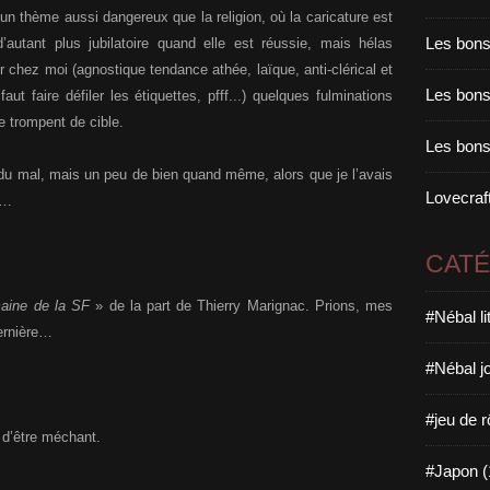
r un thème aussi dangereux que la religion, où la caricature est
Les bons
d’autant plus jubilatoire quand elle est réussie, mais hélas
 chez moi (agnostique tendance athée, laïque, anti-clérical et
Les bons 
 faut faire défiler les étiquettes, pfff...) quelques fulminations
e trompent de cible.
Les bons
t du mal, mais un peu de bien quand même, alors que je l’avais
Lovecraft
n…
CAT
maine de la SF
» de la part de Thierry Marignac. Prions, mes
#Nébal l
dernière…
#Nébal j
#jeu de r
 d’être méchant.
#Japon (