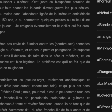
#horreur
ouissant / ulcérant, c’est juste du blasphème potache de
faire ricaner les laïcards d’avant-guerre les plus séniles.
#Nébal é
 moins dans l’abondante lignée de la littérature anticléricale
en 150 ans, a pu commettre quelques pépites au milieu d’une
#Bande d
etit joueur… Je craignais éventuellement le vieillot qui fait croa-
 pas.
#manga 
 même pas envie de fulminer contre les (nombreuses) conneries
#Mirkwo
ogie ou d'histoire, et ce dès le premier paragraphe. Je suppose
te était-il désireux de faire dans le bête et méchant, et, en
#Fantasy
abusive est bien légitime. Le problème est qu'il ne fait que du
se en rougissant.
#Dungeo
tiellement du pseudo-argot, totalement anachronique et
#La Malé
it drôle pour autant, encore une fois), et qui plus est sans
 Frédéric Dard ; mais, pour moi, c’est un peu comme tous ces
#Lovecra
franchouilles de pseudo-titis prolo-bobo à guitares et
 chanson à texte et révérer Brassens, quand ils ne font que de
#Bifrost 
térêt. Autrement dit : du réac franchouille de faux anars et de