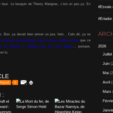
ne faux. Le bouquin de Thierry Marignac, c’est un peu ça. En
#Essais 
#Eriador
ARCH
. Bon, ça devait bien arriver un jour, hein… Cela dit, ça ne
t
le recueil de Jean-Marc Ligny sorti en même temps
que ce
2026
an de Roland C. Wagner qui est sorti depuis
… puisque,
en lu.
Juillet
Juin
(
Mai
(2
CLE
Avril
(
Repost
0
Mars
 :
Févrie
Janvi