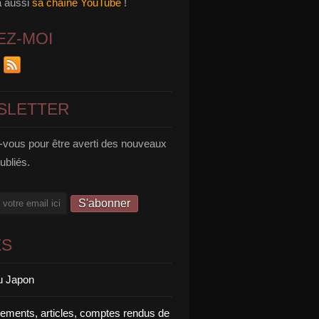
a aussi
sa chaîne YouTube
!
EZ-MOI
SLETTER
vous pour être averti des nouveaux
publiés.
ES
u Japon
rements, articles, comptes rendus de