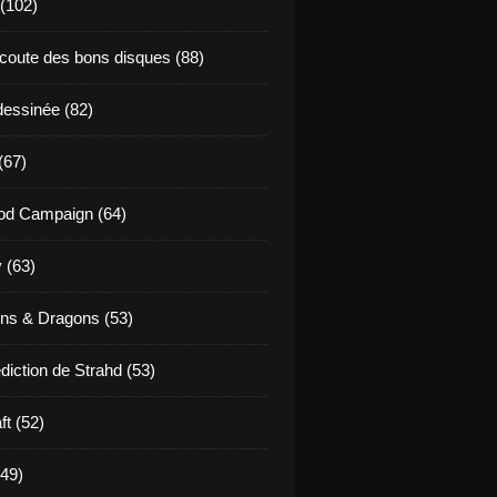
 (102)
coute des bons disques (88)
essinée (82)
(67)
od Campaign (64)
 (63)
ns & Dragons (53)
diction de Strahd (53)
ft (52)
(49)