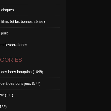
 disques
films (et les bonnes séries)
 jeux
 et lovecrafteries
ÉGORIES
it des bons bouquins (1648)
oue à des bons jeux (577)
ôle (311)
189)