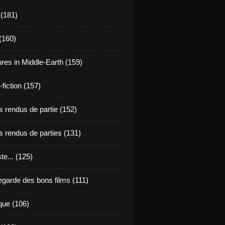
 (181)
(160)
res in Middle-Earth (159)
fiction (157)
 rendus de partie (152)
 rendus de parties (131)
ste... (125)
egarde des bons films (111)
que (106)