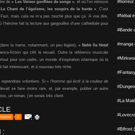
#horreur
ière de
« Les Veines gonflées de songe »
, et où l’on retrouve
 Le Chant de l’égoïsme, les soupirs de la honte »
. C’est
#Nébal é
 Fazi, mais cela ne m’a pas touché plus que ça. À vrai dire,
l’héroïne fait la lecture aux gargouilles d’une cathédrale pour
#Bande d
…
#manga 
s (dans la trame, notamment, un peu légère),
« Nahk Ila Hetaf
nce-fiction qui clôt le recueil. Outre la référence musicale
#Mirkwo
surtout pour son cadre, un monde d’inspiration islamique où la
 fait intéressant, et à nouveau très riche.
#Fantasy
 reprendrais volontiers. Si «
l’homme qui écrit à la couleur de
#Dungeo
vait se faire moins rare, et, par exemple, publier un autre
us, un roman, j’en serais très client.
#La Malé
CLE
#Lovecra
Repost
0
#Bifrost 
 :