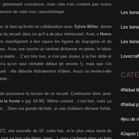
ur pleinement convaincre, mais cela n’en contient pas moins
ession de cette voix caractéristique.
Les bons
e, et bien qu’écrite en collaboration avec
Sylvie Miller
, donne
Les bons 
 du recueil dans ce qu’il a de plus intéressant. Avec
« Homo
Les bons
rs transfigurent à leur sauce les figures du loup-garou et du
ues. Avec une touche un tantinet dickienne en prime, le héros
Lovecraft
réalité… C’est très bon, à n’en pas douter, à la fois drôle et
n’a qu’un seul véritable défaut (et encore !), mais que l’on
eil : elle déborde littéralement d’idées. Aussi se révèle-t-elle
CAT
trante…
#Nébal l
e poursuivre la lecture de ce recueil. Continuons donc avec
e la honte »
(pp. 64-96). Même constat : c’est bon, mais ça
#Nébal j
r… Dans ma grande lâcheté, je vais d’ailleurs déclarer forfait,
#jeu de r
27), une nouvelle de SF, cette fois, et le plus vieux texte du
#Japon (
tout va trop vite (tiens, tiens…), pour s’achever dans un bain