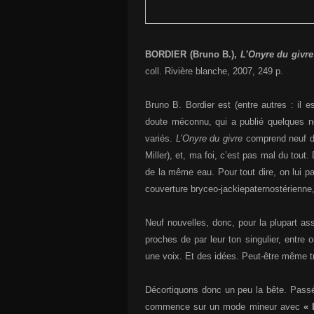
BORDIER (Bruno B.),
L’Onyre du givre
coll. Rivière blanche, 2007, 249 p.
Bruno B. Bordier est (entre autres : il e
doute méconnu, qui a publié quelques no
variés.
L’Onyre du givre
comprend neuf de
Miller), et, ma foi, c’est pas mal du tout
de la même eau. Pour tout dire, on lui 
couverture bryceo-jackiepaternostérienne
Neuf nouvelles, donc, pour la plupart as
proches de par leur ton singulier, entre 
une voix. Et des idées. Peut-être même tro
Décortiquons donc un peu la bête. Passé
commence sur un mode mineur avec
« 