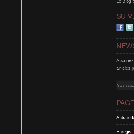
Le Blog 
SUIV
NEW
Abonnez-
articles 
Email
PAG
Autour d
Enregist