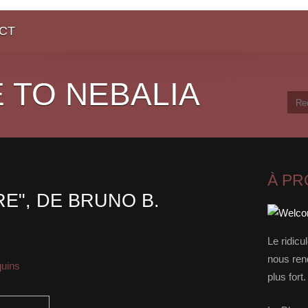
CT
 TO NEBALIA
À P
RE", DE BRUNO B.
Le ridicu
nous rend
quins
plus for