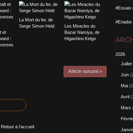
#Essais 
La Mort du fer, de
#Eriador
Serge Simon Held
Les Miracles du
t et
Bazar Namiya, de
ward :
Higashino Keigo
ARCH
overses
2026
Juillet
Article suivant »
Juin
(
Mai
(2
Avril
(
Mars
Févrie
Retour à l'accueil
Janvi