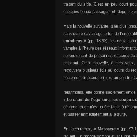
traitant du sida. C’est un peu court po
quelques beaux passages, et, déjà, l’expr
Mais la nouvelle suivante, bien plus longu
sans doute davantage le ton de l’ensemble
umbilicus »
(pp. 18-63), les deux auteu
vampire à l’heure des réseaux informatiq
se souvenant de personnes effacées de la 
palpitant. Cette nouvelle, à mes yeux, 
retrouvera plusieurs fois au cours du recu
finalement trop courte (!), et un peu frus
Néanmoins, elle donne sacrément envie d
« Le chant de l’égoïsme, les soupirs d
déborde, et ce n’est guère facile à résume
et passer immédiatement à la suite.
En l’occurrence,
« Massacre »
(pp. 97-1
recueil. Un monde sombre et absurde, où 