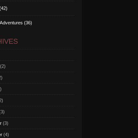
(42)
 Adventures (36)
IVES
(2)
2)
)
2)
(3)
r
(3)
er
(4)