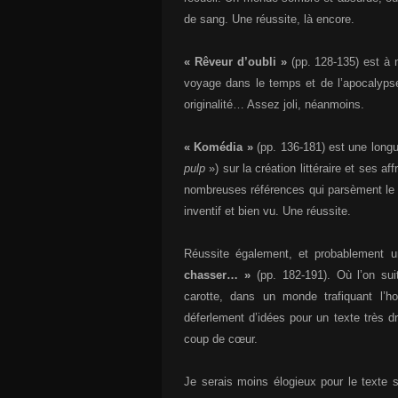
de sang. Une réussite, là encore.
« Rêveur d’oubli »
(pp. 128-135) est à n
voyage dans le temps et de l’apocalypse
originalité… Assez joli, néanmoins.
« Komédia »
(pp. 136-181) est une longu
pulp
») sur la création littéraire et ses a
nombreuses références qui parsèment le te
inventif et bien vu. Une réussite.
Réussite également, et probablement u
chasser… »
(pp. 182-191). Où l’on suit
carotte, dans un monde trafiquant l’h
déferlement d’idées pour un texte très d
coup de cœur.
Je serais moins élogieux pour le texte 