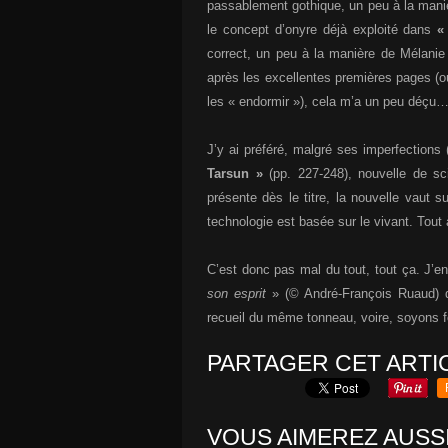
passablement gothique, un peu à la man
le concept d’onyre déjà exploité dans
«
correct, un peu à la manière de Mélanie
après les excellentes premières pages (où 
les « endormir »), cela m’a un peu déçu
J’y ai préféré, malgré ses imperfection
Tarsun »
(pp. 227-248), nouvelle de scie
présente dès le titre, la nouvelle vaut 
technologie est basée sur le vivant. Tout à
C’est donc pas mal du tout, tout ça. J’en
son esprit
» (© André-François Ruaud) de
recueil du même tonneau, voire, soyons fo
PARTAGER CET ARTI
VOUS AIMEREZ AUSSI