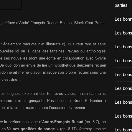
parties
Les bon
, préface d’André-François Ruaud, Encino, Black Coat Press,
Les bons
st également traducteur et illustrateur) un auteur rare et sans
Les bons
uvelles ici ou là, dans des fanzines, revues ou anthologies
 ses nouvelles (dont une écrite en collaboration avec Sylvie
Les bons
. De quoi donner envie de lire un hypothétique deuxième recueil
pardonnerait même d’avoir masqué son propre recueil sous une
Les bons
, c’est dire…
Les bon
sez longues, explorant des territoires variés, mais néanmoins
onirisme et ironie grinçante. Pas de doute, Bruno B. Bordier a
Les bon
p, à la limite, mais on aura l’occasion d’y revenir.
Les bons
e la préface-copinage d’
André-François Ruaud
(pp. 5-7), on
Les Veines gonflées de songe »
(pp. 8-17),
fantasy
urbaine
Les bon