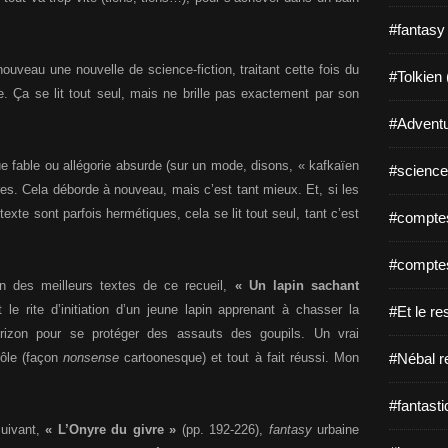
#fantasy
ouveau une nouvelle de science-fiction, traitant cette fois du
#Tolkien 
. Ça se lit tout seul, mais ne brille pas exactement par son
#Adventu
e fable ou allégorie absurde (sur un mode, disons, « kafkaïen
#science-
ffres. Cela déborde à nouveau, mais c’est tant mieux. Et, si les
xte sont parfois hermétiques, cela se lit tout seul, tant c’est
#comptes
#comptes
n des meilleurs textes de ce recueil,
« Un lapin sachant
 le rite d’initiation d’un jeune lapin apprenant à chasser la
#Et le re
orizon pour se protéger des assauts des goupils. Un vrai
rôle (façon
nonsense
cartoonesque) et tout à fait réussi. Mon
#Nébal r
#fantasti
suivant,
« L’Onyre du givre »
(pp. 192-226),
fantasy
urbaine