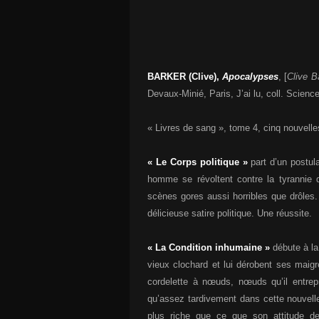
BARKER (Clive),
Apocalypses
, [
Clive B
Devaux-Minié, Paris, J’ai lu, coll. Scienc
« Livres de sang », tome 4, cinq nouvelles
« Le Corps politique »
part d’un postul
homme se révoltent contre la tyrannie 
scènes gores aussi horribles que drôles.
délicieuse satire politique. Une réussite.
« La Condition inhumaine »
débute à l
vieux clochard et lui dérobent ses mai
cordelette à nœuds, nœuds qu’il entrep
qu’assez tardivement dans cette nouvelle, 
plus riche que ce que son attitude de 