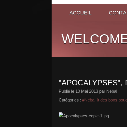
ACCUEIL
CONTA
WELCOME
"APOCALYPSES", 
Publié le
10 Mai 2013
par Nébal
Catégories :
#Nébal lit des bons bou