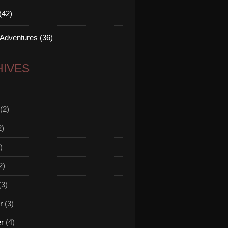
(42)
 Adventures (36)
IVES
(2)
2)
)
2)
(3)
r
(3)
er
(4)