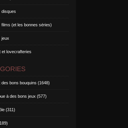
 disques
films (et les bonnes séries)
 jeux
 et lovecrafteries
ÉGORIES
it des bons bouquins (1648)
oue à des bons jeux (577)
ôle (311)
189)