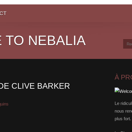
CT
 TO NEBALIA
À P
DE CLIVE BARKER
Le ridicu
quins
nous rend
plus for