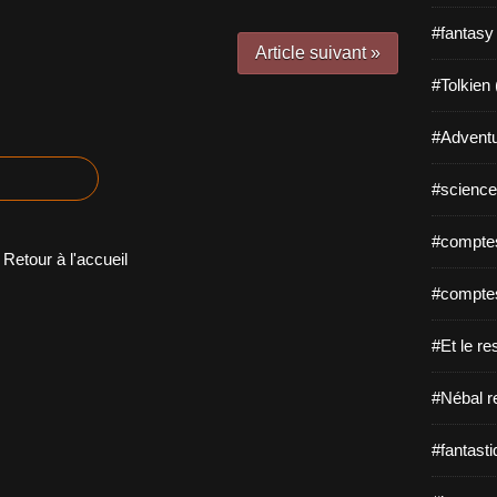
#fantasy
Article suivant »
#Tolkien 
#Adventu
#science-
#comptes
Retour à l'accueil
#comptes
#Et le re
#Nébal r
#fantasti