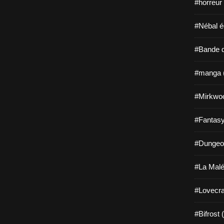
#horreur
#Nébal é
#Bande d
#manga 
#Mirkwo
#Fantasy
#Dungeo
#La Malé
#Lovecra
#Bifrost 