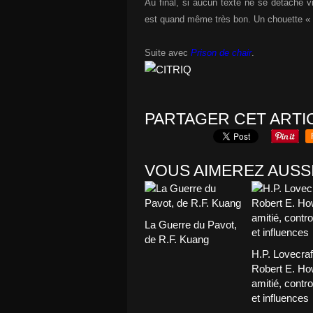
Au final, si aucun texte ne se détache vr
est quand même très bon. Un chouette « 
Suite avec
Prison de chair
.
PARTAGER CET ARTI
VOUS AIMEREZ AUSSI
La Guerre du Pavot,
de R.F. Kuang
H.P. Lovecraf
Robert E. Ho
amitié, contr
et influences