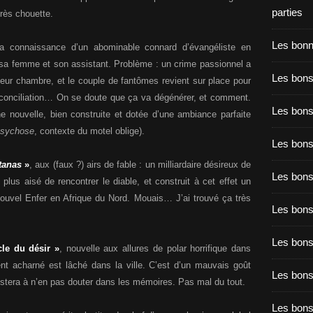
parties
rès chouette.
Les bon
la connaissance d’un abominable connard d’évangéliste en
 sa femme et son assistant. Problème : un crime passionnel a
Les bons
eur chambre, et le couple de fantômes revient sur place pour
 conciliation… On se doute que ça va dégénérer, et comment.
Les bons
e nouvelle, bien construite et dotée d’une ambiance parfaite
sychose
, contexte du motel oblige).
Les bons
tanas
»
, aux (faux ?) airs de fable : un milliardaire désireux de
Les bons
plus aisé de rencontrer le diable, et construit à cet effet un
ouvel Enfer en Afrique du Nord. Mouais… J’ai trouvé ça très
Les bon
Les bon
cle du désir »
, nouvelle aux allures de polar horrifique dans
ent acharné est lâché dans la ville. C’est d’un mauvais goût
Les bons
 restera à n’en pas douter dans les mémoires. Pas mal du tout.
Les bon