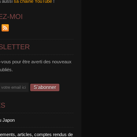
a aussi
sa chaîne YouTube
!
EZ-MOI
SLETTER
vous pour être averti des nouveaux
publiés.
ES
u Japon
rements, articles, comptes rendus de