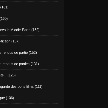
 (181)
(160)
res in Middle-Earth (159)
fiction (157)
 rendus de partie (152)
 rendus de parties (131)
ste... (125)
egarde des bons films (111)
que (106)