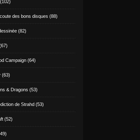
 (102)
coute des bons disques (88)
essinée (82)
(67)
od Campaign (64)
 (63)
ns & Dragons (53)
diction de Strahd (53)
ft (52)
(49)