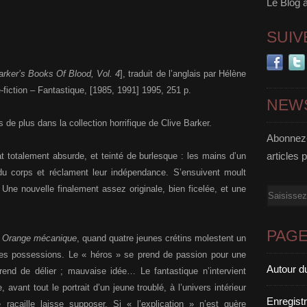
Le Blog 
SUIV
arker’s Books Of Blood, Vol. 4
], traduit de l’anglais par Hélène
e-fiction – Fantastique, [1985, 1991] 1995, 251 p.
NEW
 de plus dans la collection horrifique de Clive Barker.
Abonnez-
articles 
at totalement absurde, et teinté de burlesque : les mains d’un
du corps et réclament leur indépendance. S’ensuivent moult
 Une nouvelle finalement assez originale, bien ficelée, et une
Email
PAG
a
Orange mécanique
, quand quatre jeunes crétins molestent un
gres possessions. Le « héros » se prend de passion pour une
Autour d
rend de délier ; mauvaise idée… Le fantastique n’intervient
avant tout le portrait d’un jeune troublé, à l’univers intérieur
Enregist
racaille laisse supposer. Si « l’explication » n’est guère