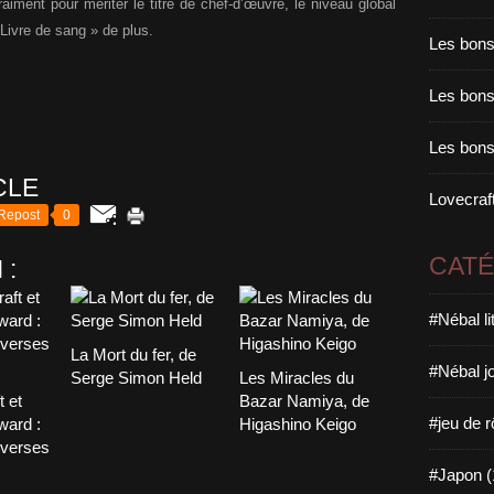
aiment pour mériter le titre de chef-d’œuvre, le niveau global
Livre de sang » de plus.
Les bons
Les bons 
Les bons
CLE
Lovecraft
Repost
0
CAT
 :
#Nébal l
La Mort du fer, de
#Nébal j
Serge Simon Held
Les Miracles du
t et
Bazar Namiya, de
#jeu de r
ward :
Higashino Keigo
overses
#Japon (