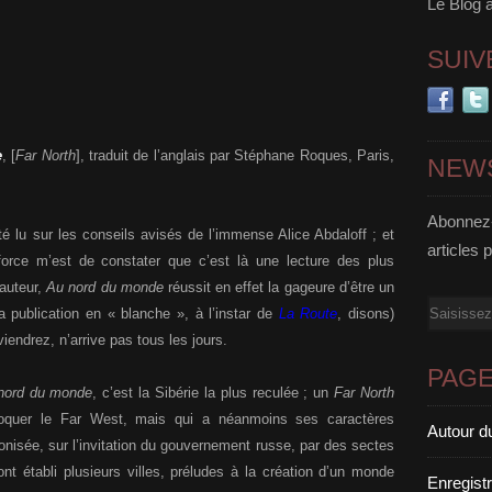
Le Blog 
SUIV
e
, [
Far North
], traduit de l’anglais par Stéphane Roques, Paris,
NEW
Abonnez-
té lu sur les conseils avisés de l’immense Alice Abdaloff ; et
articles 
 force m’est de constater que c’est là une lecture des plus
auteur,
Au nord du monde
réussit en effet la gageure d’être un
Email
a publication en « blanche », à l’instar de
La Route
, disons)
iendrez, n’arrive pas tous les jours.
PAG
nord du monde
, c’est la Sibérie la plus reculée ; un
Far North
oquer le Far West, mais qui a néanmoins ses caractères
Autour d
lonisée, sur l’invitation du gouvernement russe, par des sectes
t établi plusieurs villes, préludes à la création d’un monde
Enregist