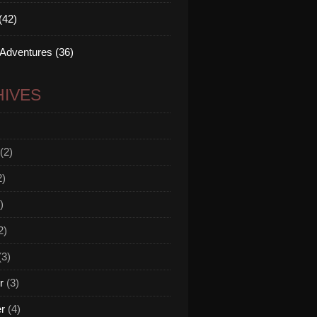
(42)
 Adventures (36)
IVES
(2)
2)
)
2)
(3)
r
(3)
er
(4)