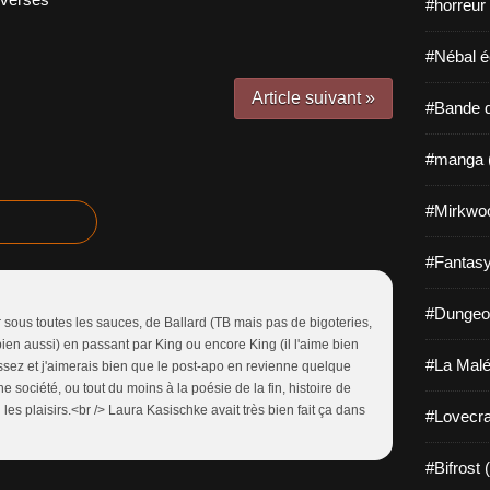
#horreur
#Nébal é
Article suivant »
#Bande d
#manga 
#Mirkwo
#Fantasy
#Dungeo
ir sous toutes les sauces, de Ballard (TB mais pas de bigoteries,
bien aussi) en passant par King ou encore King (il l'aime bien
#La Malé
assez et j'aimerais bien que le post-apo en revienne quelque
e société, ou tout du moins à la poésie de la fin, histoire de
es plaisirs.<br /> Laura Kasischke avait très bien fait ça dans
#Lovecra
#Bifrost 