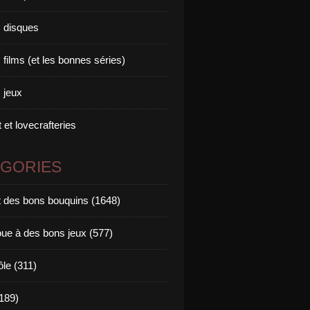
 disques
films (et les bonnes séries)
 jeux
 et lovecrafteries
ÉGORIES
it des bons bouquins (1648)
oue à des bons jeux (577)
ôle (311)
189)