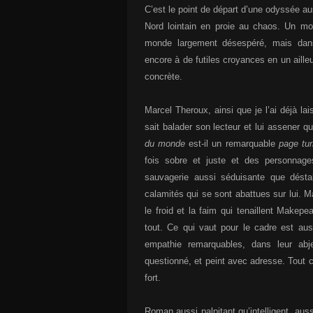
C’est le point de départ d’une odyssée aus
Nord lointain en proie au chaos. Un mond
monde largement désespéré, mais dans
encore à de futiles croyances en un ailleu
concrète.
Marcel Theroux, ainsi que je l’ai déjà la
sait balader son lecteur et lui assener 
du monde
est-il un remarquable
page tur
fois sobre et juste et des personnage
sauvagerie aussi séduisante que désta
calamités qui se sont abattues sur lui. 
le froid et la faim qui tenaillent Makepe
tout. Ce qui vaut pour le cadre est au
empathie remarquables, dans leur ab
questionné, et peint avec adresse. Tout c
fort.
Roman aussi palpitant qu’intelligent, auss