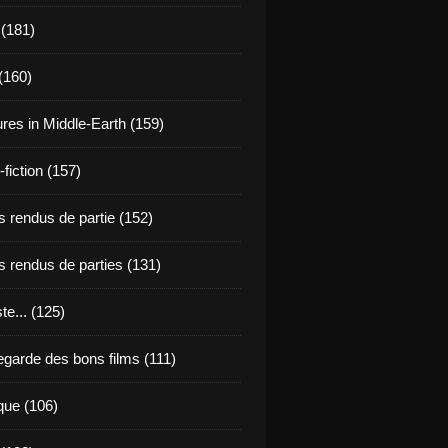
 (181)
(160)
res in Middle-Earth (159)
fiction (157)
 rendus de partie (152)
 rendus de parties (131)
ste... (125)
egarde des bons films (111)
que (106)