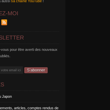
a aussi
sa chaîne YouTube
!
EZ-MOI
SLETTER
vous pour être averti des nouveaux
publiés.
ES
u Japon
rements, articles, comptes rendus de