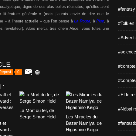
alyptique, digne de ses plus belles réussites, qu’elles aient
#fantasy
 littérature générale » (mais j’aurais envie de dire que le
e » à l’heure actuelle – que l’on pense à
La Route
, à
Plop
, à
#Tolkien 
révélateur). Alors merci, très chère Alice, vous fûtes une
#Adventu
#science-
CLE
#comptes
Repost
0
#comptes
 :
#Et le re
#Nébal r
La Mort du fer, de
Serge Simon Held
Les Miracles du
t et
Bazar Namiya, de
#fantasti
ward :
Higashino Keigo
overses