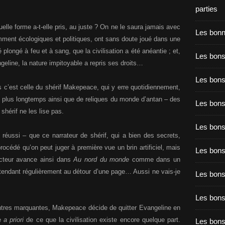
parties
elle forme a-t-elle pris, au juste ? On ne le saura jamais avec
Les bon
amment écologiques et politiques, ont sans doute joué dans une
longé à feu et à sang, que la civilisation a été anéantie ; et,
Les bons
eline, la nature impitoyable a repris ses droits…
Les bons
is c’est celle du shérif Makepeace, qui y erre quotidiennement,
eu plus longtemps ainsi que de reliques du monde d’antan – des
Les bons
shérif ne les lise pas.
Les bons
réussi – que ce narrateur de shérif, qui a bien des secrets,
rocédé qu’on peut juger à première vue un brin artificiel, mais
Les bon
lecteur avance ainsi dans
Au nord du monde
comme dans un
’attendant régulièrement au détour d’une page… Aussi ne vais-je
Les bon
Les bons
ntres marquantes, Makepeace décide de quitter Evangeline en
ge
a priori
de ce que la civilisation existe encore quelque part.
Les bon