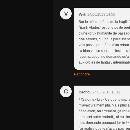
V
Verti
24/06/2013 14:56
Sur le même thème de la fragilité
"Earth Abides" est une petite pe
d'une<br /> humanité de passage
civilisations, qui nous paraissent
vois pas le problème d'un retour
l'a bien vu, ce sont des instincts 
jacents, et qui ne demande qu'à 
aux cycles de fantasy intermina
Répondre
C
Cachou
24/06/2013 13:19
@Salomé:<br /> Ce que tu dis, je
m'avait vraiment plu. Mais plus a
désolation, bizarrement, ça<br />
dans cet autre endroit, j'ai eu l
suis demandé pourquoi je<br /> 
j'ai réalisé que je n'avais pas ré