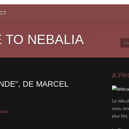
CT
 TO NEBALIA
À P
NDE", DE MARCEL
Le ridicu
nous rend
quins
plus for