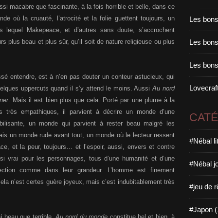
si macabre que fascinante, à la fois horrible et belle, dans ce
e où la cruauté, l’atrocité et la folie guettent toujours, un
Les bons
 lequel Makepeace, et d’autres sans doute, s’accrochent
rs plus beau et plus sûr, qu’il soit de nature religieuse ou plus
Les bons 
Les bons
issé entendre, est à n’en pas douter un conteur astucieux, qui
Lovecraft
quelques uppercuts quand il s’y attend le moins. Aussi
Au nord
ner
. Mais il est bien plus que cela. Porté par une plume à la
s très empathiques, il parvient à décrire un monde d’une
CAT
bilisante, un monde qui parvient à rester beau malgré les
Mais un monde rude avant tout, un monde où le lecteur ressent
#Nébal l
ace, et la peur, toujours… et l’espoir, aussi, envers et contre
ssi vrai pour les personnages, tous d’une humanité et d’une
#Nébal j
jection comme dans leur grandeur. L’homme est finement
ela n’est certes guère joyeux, mais c’est indubitablement très
#jeu de r
#Japon (
i beau que terrible,
Au nord du monde
constitue bel et bien, à