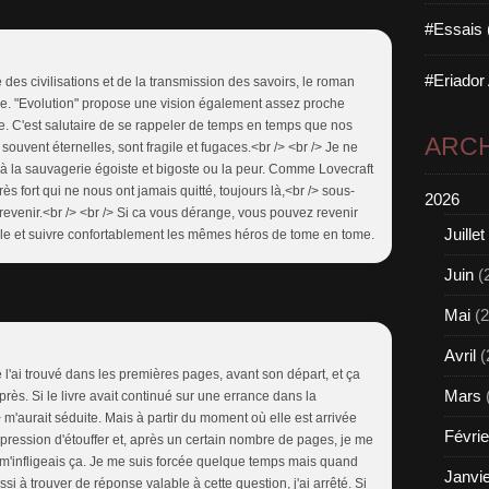
#Essais 
#Eriador
 des civilisations et de la transmission des savoirs, le roman
rle. "Evolution" propose une vision également assez proche
. C'est salutaire de se rappeler de temps en temps que nos
ARCH
 souvent éternelles, sont fragile et fugaces.<br /> <br /> Je ne
 à la sauvagerie égoiste et bigoste ou la peur. Comme Lovecraft
très fort qui ne nous ont jamais quitté, toujours là,<br /> sous-
2026
revenir.<br /> <br /> Si ca vous dérange, vous pouvez revenir
Juillet
ble et suivre confortablement les mêmes héros de tome en tome.
Juin
(
Mai
(2
Avril
(
 l'ai trouvé dans les premières pages, avant son départ, et ça
Mars
près. Si le livre avait continué sur une errance dans la
 m'aurait séduite. Mais à partir du moment où elle est arrivée
Févrie
'impression d'étouffer et, après un certain nombre de pages, je me
m'infligeais ça. Je me suis forcée quelque temps mais quand
Janvi
ussi à trouver de réponse valable à cette question, j'ai arrêté. Si