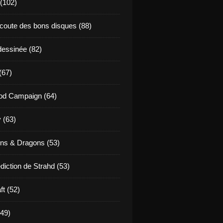
 (102)
coute des bons disques (88)
essinée (82)
(67)
od Campaign (64)
 (63)
ns & Dragons (53)
diction de Strahd (53)
ft (52)
(49)