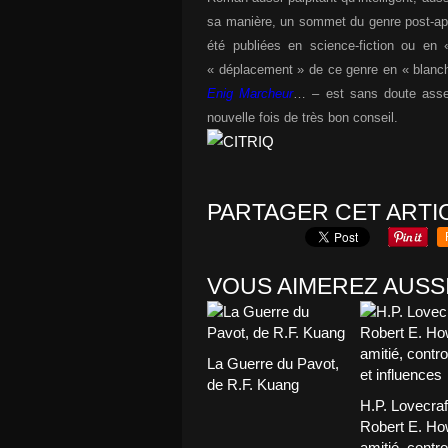
sa manière, un sommet du genre post-apoc
été publiées en science-fiction ou en «
« déplacement » de ce genre en « blanch
Enig Marcheur
… – est sans doute assez 
nouvelle fois de très bon conseil.
PARTAGER CET ARTI
VOUS AIMEREZ AUSSI
La Guerre du Pavot,
de R.F. Kuang
H.P. Lovecraf
Robert E. Ho
amitié, contr