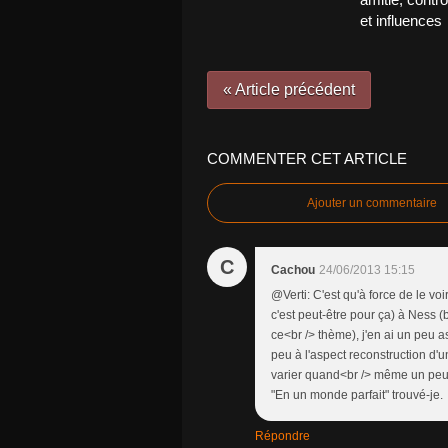
et influences
« Article précédent
COMMENTER CET ARTICLE
Ajouter un commentaire
C
Cachou
24/06/2013 15:15
@Verti: C'est qu'à force de le vo
c'est peut-être pour ça) à Ness (
ce<br /> thème), j'en ai un peu 
peu à l'aspect reconstruction d'un
varier quand<br /> même un peu l
"En un monde parfait" trouvé-je.
Répondre