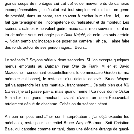
grands coups de montages
cut cut cut
et de mouvements de caméras
incompréhensibles ; le résultat est tout simplement illisible : ce genre
de procédé, dans un nanar, sert souvent à cacher la misère ; ici, il ne
fait que témoigner de l’incompétence du réalisateur et du monteur. Les
scènes « calmes » ne valent guère mieux dans mon souvenir – et il en
ira de même sous cet angle pour
Dark Knight
, de cela j’en suis certain
–, Nolan semblant incapable de poser sa caméra : ah ça, il aime faire
des ronds autour de ses personnages... Beuh...
Le scénario ? Soyons sérieux deux secondes. Si l’on excepte quelques
menus emprunts au
Batman Year One
de Frank Miller et David
Mazucchelli concernant essentiellement le commissaire Gordon (si ma
mémoire est bonne), le reste est d’un ridicule achevé : Bruce Wayne
qui va apprendre les arts martiaux, franchement... Je sais bien que
Kill
Bill
est (hélas) passé par-là, mais quand même ! Ca nous donne Oskar
Schindler en grand méchant, avant d’avoir un semi-Épouvantail
totalement dénué de charisme. Cohésion du scénar : néant.
Ah ben on peut enchaîner sur l’interprétation : j’ai déjà expédié les
méchants, reste pour l’essentiel Bruce Wayne/Batman. Soit Christian
Bale, qui cabotine comme un taré, dans une dégaine étrange de quasi-