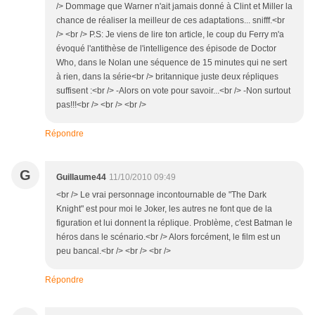
/> Dommage que Warner n'ait jamais donné à Clint et Miller la
chance de réaliser la meilleur de ces adaptations... snifff.<br
/> <br /> P.S: Je viens de lire ton article, le coup du Ferry m'a
évoqué l'antithèse de l'intelligence des épisode de Doctor
Who, dans le Nolan une séquence de 15 minutes qui ne sert
à rien, dans la série<br /> britannique juste deux répliques
suffisent :<br /> -Alors on vote pour savoir...<br /> -Non surtout
pas!!!<br /> <br /> <br />
Répondre
G
Guillaume44
11/10/2010 09:49
<br /> Le vrai personnage incontournable de "The Dark
Knight" est pour moi le Joker, les autres ne font que de la
figuration et lui donnent la réplique. Problème, c'est Batman le
héros dans le scénario.<br /> Alors forcément, le film est un
peu bancal.<br /> <br /> <br />
Répondre