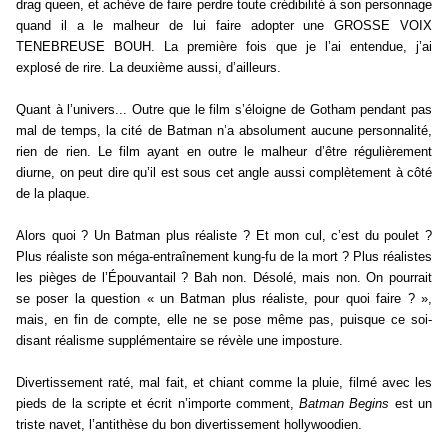
drag queen, et achève de faire perdre toute crédibilité à son personnage
quand il a le malheur de lui faire adopter une GROSSE VOIX
TENEBREUSE BOUH. La première fois que je l’ai entendue, j’ai
explosé de rire. La deuxième aussi, d’ailleurs.
Quant à l’univers... Outre que le film s’éloigne de Gotham pendant pas
mal de temps, la cité de Batman n’a absolument aucune personnalité,
rien de rien. Le film ayant en outre le malheur d’être régulièrement
diurne, on peut dire qu’il est sous cet angle aussi complètement à côté
de la plaque.
Alors quoi ? Un Batman plus réaliste ? Et mon cul, c’est du poulet ?
Plus réaliste son méga-entraînement kung-fu de la mort ? Plus réalistes
les pièges de l’Épouvantail ? Bah non. Désolé, mais non. On pourrait
se poser la question « un Batman plus réaliste, pour quoi faire ? »,
mais, en fin de compte, elle ne se pose même pas, puisque ce soi-
disant réalisme supplémentaire se révèle une imposture.
Divertissement raté, mal fait, et chiant comme la pluie, filmé avec les
pieds de la scripte et écrit n’importe comment,
Batman Begins
est un
triste navet, l’antithèse du bon divertissement hollywoodien.