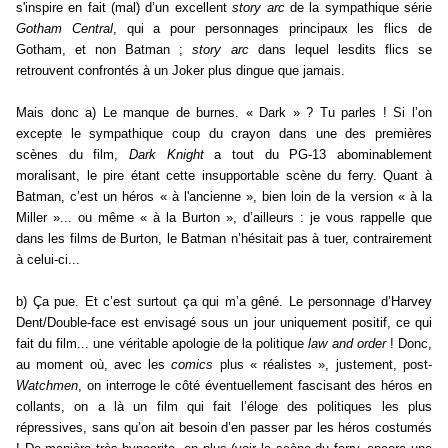
s'inspire en fait (mal) d’un excellent
story arc
de la sympathique série
Gotham Central
, qui a pour personnages principaux les flics de
Gotham, et non Batman ;
story arc
dans lequel lesdits flics se
retrouvent confrontés à un Joker plus dingue que jamais.
Mais donc a) Le manque de burnes. « Dark » ? Tu parles ! Si l’on
excepte le sympathique coup du crayon dans une des premières
scènes du film,
Dark Knight
a tout du PG-13 abominablement
moralisant, le pire étant cette insupportable scène du ferry. Quant à
Batman, c’est un héros « à l'ancienne », bien loin de la version « à la
Miller »... ou même « à la Burton », d’ailleurs : je vous rappelle que
dans les films de Burton, le Batman n’hésitait pas à tuer, contrairement
à celui-ci...
b) Ça pue. Et c’est surtout ça qui m’a gêné. Le personnage d’Harvey
Dent/Double-face est envisagé sous un jour uniquement positif, ce qui
fait du film... une véritable apologie de la politique
law and order
! Donc,
au moment où, avec les
comics
plus « réalistes », justement, post-
Watchmen
, on interroge le côté éventuellement fascisant des héros en
collants, on a là un film qui fait l’éloge des politiques les plus
répressives, sans qu’on ait besoin d’en passer par les héros costumés