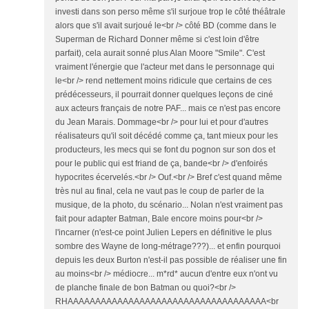
investi dans son perso même s'il surjoue trop le côté théâtrale
alors que s'il avait surjoué le<br /> côté BD (comme dans le
Superman de Richard Donner même si c'est loin d'être
parfait), cela aurait sonné plus Alan Moore "Smile". C'est
vraiment l'énergie que l'acteur met dans le personnage qui
le<br /> rend nettement moins ridicule que certains de ces
prédécesseurs, il pourrait donner quelques leçons de ciné
aux acteurs français de notre PAF... mais ce n'est pas encore
du Jean Marais. Dommage<br /> pour lui et pour d'autres
réalisateurs qu'il soit décédé comme ça, tant mieux pour les
producteurs, les mecs qui se font du pognon sur son dos et
pour le public qui est friand de ça, bande<br /> d'enfoirés
hypocrites écervelés.<br /> Ouf.<br /> Bref c'est quand même
très nul au final, cela ne vaut pas le coup de parler de la
musique, de la photo, du scénario... Nolan n'est vraiment pas
fait pour adapter Batman, Bale encore moins pour<br />
l'incarner (n'est-ce point Julien Lepers en définitive le plus
sombre des Wayne de long-métrage???)... et enfin pourquoi
depuis les deux Burton n'est-il pas possible de réaliser une fin
au moins<br /> médiocre... m*rd* aucun d'entre eux n'ont vu
de planche finale de bon Batman ou quoi?<br />
RHAAAAAAAAAAAAAAAAAAAAAAAAAAAAAAAAAAAA<br