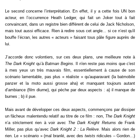
Le second concerne l’interprétation. En effet, il y a cette fois UN bon
acteur, en l’occurrence Heath Ledger, qui fait un Joker tout à fait
convaincant, dans un registre bien différent de celui de Jack Nicholson,
mais tout aussi efficace. Rien à redire sous cet angle... si ce n’est qu'il
bouffe l’écran, les autres « acteurs » faisant tous pâle figure auprès de
lui.
J’accorde donc volontiers, sur ces deux plans, une meilleure note à
The Dark Knight
qu’à
Batman Begins
. Il n'en reste pas moins que c'est
à mes yeux un très mauvais film, essentiellement à cause de son
scénario lamentable, pas plus « réaliste » qu'auparavant (la batmobile
panzer et la moto aussi grosse aha) et manquant toujours autant
d’ambiance (film diurne), qui pèche par deux aspects : a) il manque de
burnes ; b) il pue.
Mais avant de développer ces deux aspects, commençons par dissiper
un fâcheux malentendu relatif au titre de ce film : non,
The Dark Knight
n’a strictement rien à voir avec
The Dark Knight Returns
de Frank
Miller, pas plus qu’avec
Dark Knight 2 : La Relève
. Mais alors rien de
rien. Le « scénario » (mal branlé, avec des
twists
ridicules – Gordon…)