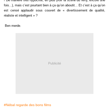
! De manière très hypocrite, en plus (voir la scène du ferry, encore une
fois...), mais c’est pourtant bien à ça qu’on aboutit... Et c’est à ça qu’on
est censé applaudir sous couvert de « divertissement de qualité,
réaliste et intelligent » ?
Ben merde.
Publicité
#Nébal regarde des bons films