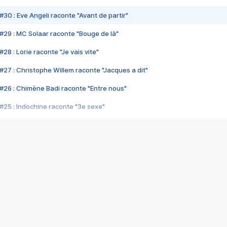
#30 : Eve Angeli raconte "Avant de partir"
#29 : MC Solaar raconte "Bouge de là"
28 : Lorie raconte "Je vais vite"
#27 : Christophe Willem raconte "Jacques a dit"
#26 : Chimène Badi raconte "Entre nous"
#25 : Indochine raconte "3e sexe"
#24 : Zaho raconte "C'est chelou"
#23 : Patrick Bruel raconte "Au café des délices"
#22 : Kyo raconte "Le chemin"
#21 : Nolwenn Leroy raconte "Cassé"
#20 : Patrick Hernandez raconte "Born to be alive"
#19 : Lorie raconte "Près de moi"