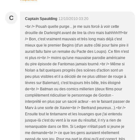
C
Captain Spaulding
12/10/2010 03:20
<br /> Pouah quelle purge... je me suis forcé à voir cette
drouille de Darknight avant de lire ta chro mais bahhhh!!!!<br
/> Bon, c'est vraiment mauvais et très long mais déjà c'est
mieux que le premier Begins (d'un autre côté pour faire pire il
aurait fallu faire un remake du Pacte des Loups). Ce film n'est
ni plus ni<br /> moins qu'une mauvaise parodie américaine
du pire épisode de Fantomas jamais tourné.<br /> Même si
Nolan a fait quelques progrès (les scènes d'action sont un
peu plus visibles et il a décidé de ne plus utiliser de rouge à
lèvres sur Baleman), c'est toujours très bête, très éloigné
de<br /> Batman ou des comics millerien (deux films pour
complètement ridiculiser le personnage de Gordon -
interprété en plus par un sacré acteur - en le faisant passer de
Marv à une sorte de Xavier<br /> Bertrand peureux...).<br />
Ensuite tout le tintamarre et les louanges que j'ai entendu
jusque-là c'est du vent à la vue du résultat, il n'y a rien de
remarquable dans ce film. Si Ledger n'était parti si jeune je
me demande<br /> ce que les gens auraient réellement
pensé de son jeu. Pour ma part je dirai qu'il est correct, très