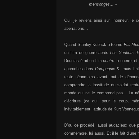
mensonges...
»
Oui, je reviens ainsi sur l’honneur, le 
aberrations…
Quand Stanley Kubrick a tourné
Full Met
un film de guerre après
Les Sentiers de
Douglas était un film
contre
la guerre, et 
approches dans
Compagnie K
, mais l’i
reste néanmoins avant tout de dénonc
comprendre la lassitude du soldat rent
monde qui ne le comprend pas… La néc
d’écriture (ce qui, pour le coup, mê
inévitablement l’attitude de Kurt Vonnegu
D’où ce procédé, aussi audacieux que pe
commémore, lui aussi. Et il le fait d’une 