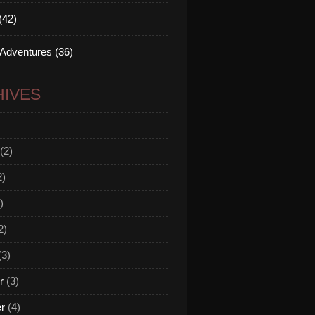
(42)
 Adventures (36)
IVES
(2)
2)
)
2)
(3)
r
(3)
er
(4)