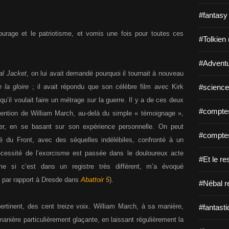
#fantasy
courage et le patriotisme, et vomis une fois pour toutes ces
#Tolkien 
#Adventu
al Jacket
, on lui avait demandé pourquoi il tournait à nouveau
 la gloire
; il avait répondu que son célèbre film avec Kirk
#science-
qu’il voulait faire un métrage
sur
la guerre. Il y a de ces deux
#comptes
ntention de William March, au-delà du simple « témoignage »,
er, en se basant sur son expérience personnelle. On peut
#comptes
ré du Front, avec des séquelles indélébiles, confronté à un
essité de l’exorcisme est passée dans le douloureux acte
#Et le re
me si c’est dans un registre très différent, m’a évoqué
t par rapport à Dresde dans
Abattoir 5
).
#Nébal r
rtinent, des cent treize voix. William March, à sa manière,
#fantasti
manière particulièrement glaçante, en laissant régulièrement la