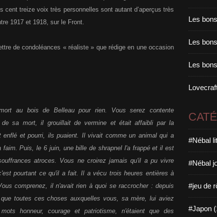
s cent treize voix très personnelles sont autant d’aperçus très
Les bons
tre 1917 et 1918, sur le Front.
Les bons 
a lettre de condoléances « réaliste » que rédige en une occasion
Les bons
Lovecraft
 mort au bois de Belleau pour rien. Vous serez contente
CAT
e sa mort, il grouillait de vermine et était affaibli par la
enflé et pourri, ils puaient. Il
vivait comme un animal qui a
#Nébal l
a faim. Puis, le 6 juin, une bille de shrapnel l'a frappé et il est
uffrances atroces. Vous ne croirez jamais qu'il a pu vivre
#Nébal j
est pourtant ce qu'il a fait. Il a vécu trois heures entières à
#jeu de r
. Vous comprenez, il n'avait rien à quoi se raccrocher : depuis
 que toutes ces choses auxquelles vous, sa mère, lui aviez
#Japon (
 mots honneur, courage et patriotisme, n'étaient que des