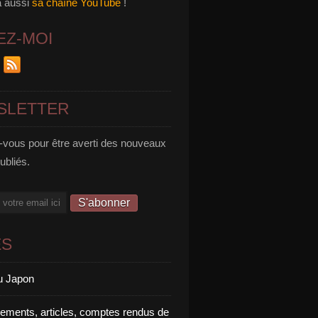
a aussi
sa chaîne YouTube
!
EZ-MOI
SLETTER
vous pour être averti des nouveaux
publiés.
ES
u Japon
rements, articles, comptes rendus de