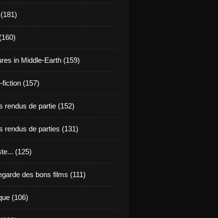
 (181)
(160)
res in Middle-Earth (159)
fiction (157)
 rendus de partie (152)
 rendus de parties (131)
ste... (125)
egarde des bons films (111)
que (106)