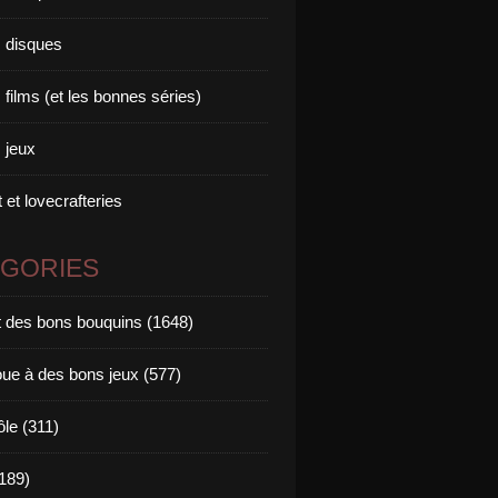
 disques
films (et les bonnes séries)
 jeux
 et lovecrafteries
ÉGORIES
it des bons bouquins (1648)
oue à des bons jeux (577)
ôle (311)
189)