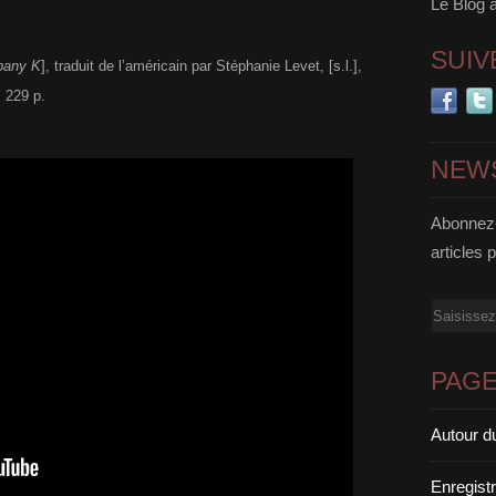
Le Blog 
SUIV
any K
], traduit de l’américain par Stéphanie Levet, [s.l.],
, 229 p.
NEW
Abonnez-
articles 
Email
PAG
Autour d
Enregist