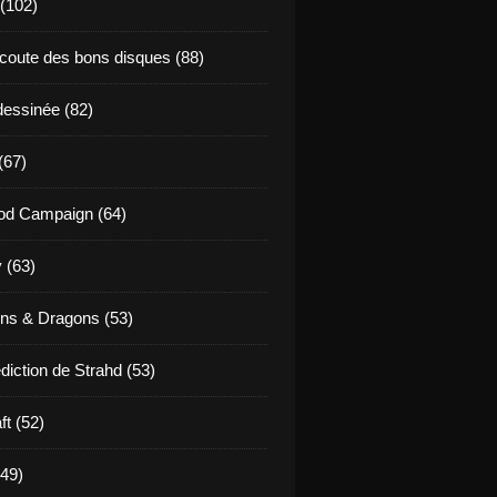
 (102)
coute des bons disques (88)
essinée (82)
(67)
od Campaign (64)
 (63)
ns & Dragons (53)
diction de Strahd (53)
ft (52)
(49)