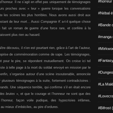
#horreur
’horreur. Il ne s’agit en effet pas uniquement de témoignages
urs proches avec « leur » guerre lorsque les conversations
#Nébal é
ête les scènes les plus horribles. Nous avons aussi droit aux
instant de leur mort… Aussi
Compagnie K
a-t-il quelque chose
#Bande d
n fait un roman de guerre d’une force rare, et confère à la
aissent plus rien au hasard.
#manga 
re décousu, il n’en est pourtant rien, grâce à l’art de l’auteur,
#Mirkwo
entreprise de commémoration comme de sape. Les témoignages,
#Fantasy
et pour le pire, se répondent mutuellement. On croise ici tel
siste à telle page à la mort du soldat envoyé en mission par le
#Dungeo
 enfin, s’organise autour d’une scène insoutenable, annoncée
 plusieurs témoignages à la suite, fortement contradictoires :
#La Malé
ands. Une séquence terrible, qui confirme s’il en était encore
 des brutes
», et que le courage et l’honneur ne sont que des
#Lovecra
’horreur, façon voile pudique, des hypocrisies infâmes,
 au mieux d’imbéciles, au pire d’ordures.
#Bifrost 