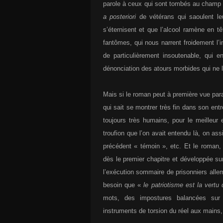
parole à ceux qui sont tombés au champ d
a posteriori
de vétérans qui saoulent le
s’éternisent et que l’alcool ramène en t
fantômes, qui nous narrent froidement l’
de particulièrement insoutenable, qui e
dénonciation des atours morbides qui ne l
Mais si le roman peut à première vue paraît
qui sait se montrer très fin dans son 
toujours très humains, pour le meilleur 
troufion que l’on avait entendu là, on as
précédent « témoin », etc. Et le roman,
dès le premier chapitre et développée sur
l’exécution sommaire de prisonniers allem
besoin que «
le patriotisme est la vertu
mots, des impostures balancées sur l
instruments de torsion du réel aux mains,