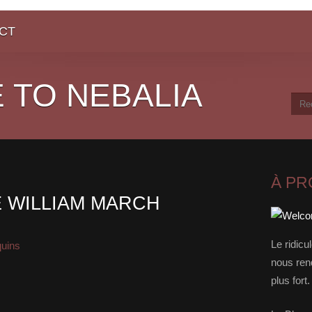
CT
 TO NEBALIA
À P
E WILLIAM MARCH
Le ridicu
quins
nous rend
plus for