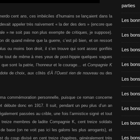
parties
 merdo cent ans, ces imbéciles d’humains se lançaient dans la
Les bon
devait appeler très naïvement « la der des ders » (encore que
ale » ne soit pas non plus exempte de critiques, je suppose).
Les bons
 dit quand même que la guerre, c’est pô bien, et on ressort
plus ou moins bon droit, il s’en trouve qui sont assez gonflés
Les bons
reste tout de même à mes yeux de post-hippie quelques vagues
Les bons
 que sont la patrie, l’honneur et le courage… et
Compagnie K
dote de choix, aux côtés d’
À l’Ouest rien de nouveau
ou des
Les bons
Les bon
s ma commémoration personnelle, puisque ce roman concerne
et débute donc en 1917. Il suit, pendant un peu plus d’un an
Les bon
galement passées au crible, une fois l’armistice signé et tout
 treize membres de ladite Compagnie K, cent treize soldats
Les bons
r de base (on ne voit pas ici les galons les plus arrogants), et
Les bon
 est du coup divisé en cent treize chapitres, généralement très