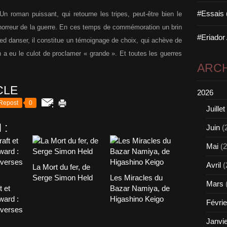
#Essais 
 Un roman puissant, qui retourne les tripes, peut-être bien le
l’horreur de la guerre. En ces temps de commémoration un brin
#Eriador
pied danser, il constitue un témoignage de choix, qui achève de
 a eu le culot de proclamer « grande ». Et toutes les guerres
ARCH
CLE
2026
Repost
0
Juillet
 :
Juin
(
Mai
(2
Avril
(
La Mort du fer, de
Serge Simon Held
Les Miracles du
Mars
t et
Bazar Namiya, de
ward :
Higashino Keigo
Févrie
overses
Janvi