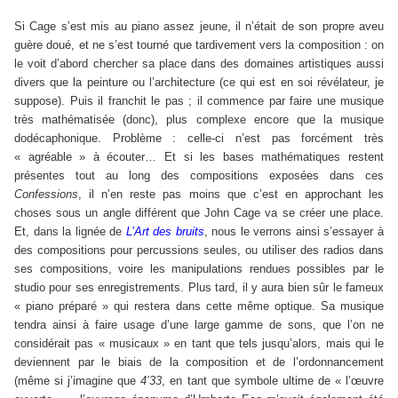
Si Cage s’est mis au piano assez jeune, il n’était de son propre aveu
guère doué, et ne s’est tourné que tardivement vers la composition : on
le voit d’abord chercher sa place dans des domaines artistiques aussi
divers que la peinture ou l’architecture (ce qui est en soi révélateur, je
suppose). Puis il franchit le pas ; il commence par faire une musique
très mathématisée (donc), plus complexe encore que la musique
dodécaphonique. Problème : celle-ci n’est pas forcément très
« agréable » à écouter… Et si les bases mathématiques restent
présentes tout au long des compositions exposées dans ces
Confessions
, il n’en reste pas moins que c’est en approchant les
choses sous un angle différent que John Cage va se créer une place.
Et, dans la lignée de
L’Art des bruits
, nous le verrons ainsi s’essayer à
des compositions pour percussions seules, ou utiliser des radios dans
ses compositions, voire les manipulations rendues possibles par le
studio pour ses enregistrements. Plus tard, il y aura bien sûr le fameux
« piano préparé » qui restera dans cette même optique. Sa musique
tendra ainsi à faire usage d’une large gamme de sons, que l’on ne
considérait pas « musicaux » en tant que tels jusqu’alors, mais qui le
deviennent par le biais de la composition et de l’ordonnancement
(même si j’imagine que
4’33
, en tant que symbole ultime de « l’œuvre