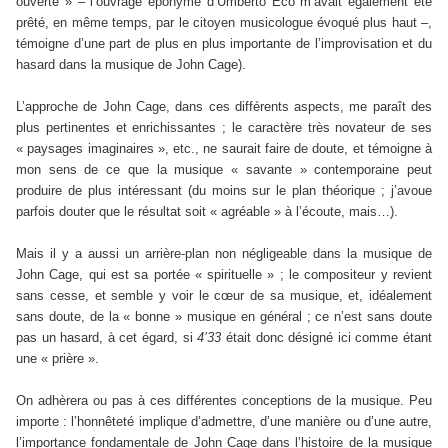
ouverte » – l’ouvrage éponyme d’Umberto Eco m’avait également été
prêté, en même temps, par le citoyen musicologue évoqué plus haut –,
témoigne d’une part de plus en plus importante de l’improvisation et du
hasard dans la musique de John Cage).
L’approche de John Cage, dans ces différents aspects, me paraît des
plus pertinentes et enrichissantes ; le caractère très novateur de ses
« paysages imaginaires », etc., ne saurait faire de doute, et témoigne à
mon sens de ce que la musique « savante » contemporaine peut
produire de plus intéressant (du moins sur le plan théorique ; j’avoue
parfois douter que le résultat soit « agréable » à l’écoute, mais…).
Mais il y a aussi un arrière-plan non négligeable dans la musique de
John Cage, qui est sa portée « spirituelle » ; le compositeur y revient
sans cesse, et semble y voir le cœur de sa musique, et, idéalement
sans doute, de la « bonne » musique en général ; ce n’est sans doute
pas un hasard, à cet égard, si
4’33
était donc désigné ici comme étant
une « prière ».
On adhèrera ou pas à ces différentes conceptions de la musique. Peu
importe : l’honnêteté implique d’admettre, d’une manière ou d’une autre,
l’importance fondamentale de John Cage dans l’histoire de la musique