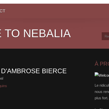
CT
 TO NEBALIA
À P
, D'AMBROSE BIERCE
al
Le ridicu
quins
nous rend
plus for