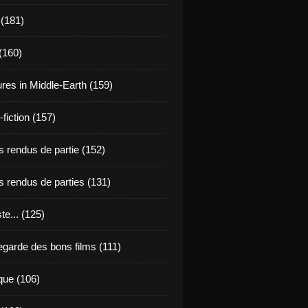
 (181)
(160)
res in Middle-Earth (159)
fiction (157)
 rendus de partie (152)
 rendus de parties (131)
ste... (125)
egarde des bons films (111)
que (106)