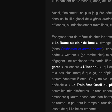
« Un habitant de Carcosa », donc) de li
Aussi, finalement, ne puis-je guère dét
dans un fouillis global de «
ghost storie
efficaces, si indéniablement travaillées, et
Essayons tout de même de citer les text
« La Route au clair de lune »
, étrange
(dans
Rashômon et autres contes
), ce
cadre « western » (ça tombe bien) m’o
dégagent une ambiance très particulière
garce »
ou encore
« L’Inconnu »
, qui c
m’a pas plus marqué que ça, en dépit, 
preuve Ambrose Bierce. On y trouve une
spéciale à
« Le Troisième Orteil du pi
nouvelles très différentes ; citons cepen
amusante qu’autre chose dans son horre
on tourne un peu tout le temps autour de
lassitude qui l’a hélas emporté…