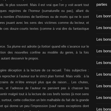
parties
lé, le plus souvent. Mais il est vrai que l’on y voit avant tout
ques registres de l’horreur (surnaturelle ou pas), allant du
Les bon
ra nombre d’histoires de fantômes ou de morts qui ne le sont
es jouant avec les sens des victimes comme du lecteur, et
Les bons
de ces douze courts textes (comme à vrai dire du fantastique
Les bons
rce. Sa plume est adroite (
a fortiori
quand elle s’avance sur le
Les bons
ruction des nouvelles confine au modèle du genre, à la fois
autant desservir le propos.
Les bons
ère déception à la lecture de ce recueil. Très subjective :
Les bon
reprocher à l’auteur sur le strict plan formel. Mais voilà : à la
 crains de m’être ennuyé plus que de raison… Les chutes,
Les bon
es, et l’adresse de l’auteur ne parvient pas à chasser les
entir malgré tout à la lecture de ces brefs textes (à mon sens
Les bons
, surtout, cette collection un brin malhabile du fait de la grande
, et qui donne un peu l’impression (sauf rares exceptions dont
Les bon