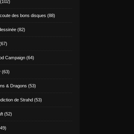
 (102)
coute des bons disques (88)
essinée (82)
(67)
od Campaign (64)
 (63)
ns & Dragons (53)
diction de Strahd (53)
ft (52)
(49)