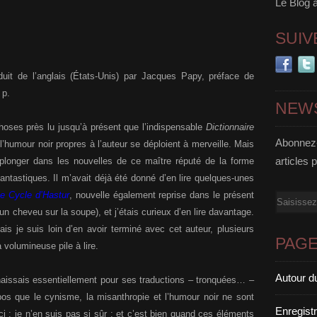
Le Blog 
SUIV
aduit de l’anglais (États-Unis) par Jacques Papy, préface de
 p.
NEW
hoses près lu jusqu’à présent que l’indispensable
Dictionnaire
Abonnez-
l’humour noir propres à l’auteur se déploient à merveille. Mais
articles 
 plonger dans les nouvelles de ce maître réputé de la forme
fantastiques. Il m’avait déjà été donné d’en lire quelques-unes
e Cycle d’Hastur
, nouvelle également reprise dans le présent
Email
 cheveu sur la soupe), et j’étais curieux d’en lire davantage.
ais je suis loin d’en avoir terminé avec cet auteur, plusieurs
PAG
 volumineuse pile à lire.
Autour d
aissais essentiellement pour ses traductions – tronquées… –
pos que le cynisme, la misanthropie et l’humour noir ne sont
Enregist
ci ; je n’en suis pas si sûr : et c’est bien quand ces éléments