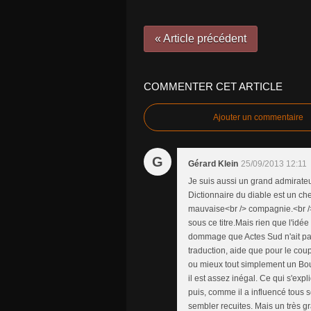
« Article précédent
COMMENTER CET ARTICLE
Ajouter un commentaire
G
Gérard Klein
25/09/2013 12:11
Je suis aussi un grand admirate
Dictionnaire du diable est un che
mauvaise<br /> compagnie.<br /> 
sous ce titre.Mais rien que l'idé
dommage que Actes Sud n'ait pas
traduction, aide que pour le coup
ou mieux tout simplement un Bou
il est assez inégal. Ce qui s'exp
puis, comme il a influencé tous 
sembler recuites. Mais un très gr