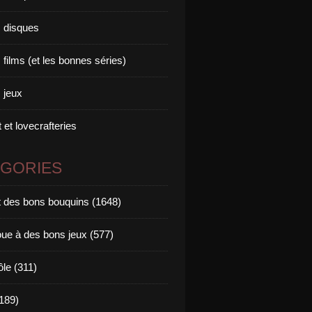
 disques
films (et les bonnes séries)
 jeux
 et lovecrafteries
ÉGORIES
it des bons bouquins (1648)
oue à des bons jeux (577)
ôle (311)
189)