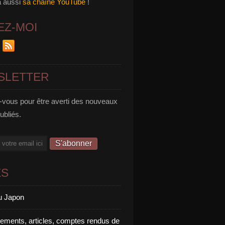
a aussi
sa chaîne YouTube
!
EZ-MOI
SLETTER
vous pour être averti des nouveaux
publiés.
ES
u Japon
rements, articles, comptes rendus de