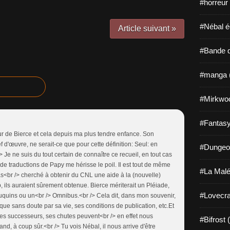
#horreur
#Nébal é
Article suivant »
#Bande d
#manga 
#Mirkwo
#Fantasy
ur de Bierce et cela depuis ma plus tendre enfance. Son
f d'œuvre, ne serait-ce que pour cette définition: Seul: en
#Dungeo
Je ne suis du tout certain de connaître ce recueil, en tout cas
e de traductions de Papy me hérisse le poil. Il est tout de même
#La Malé
<br /> cherché à obtenir du CNL une aide à la (nouvelle)
, ils auraient sûrement obtenue. Bierce mériterait un Pléiade,
#Lovecra
quins ou un<br /> Omnibus.<br /> Cela dit, dans mon souvenir,
lique sans doute par sa vie, ses conditions de publication, etc.Et
ses successeurs, ses chutes peuvent<br /> en effet nous
#Bifrost 
and, à coup sûr.<br /> Tu vois Nébal, il nous arrive d'être