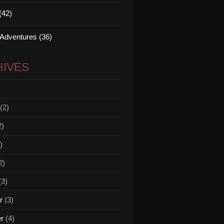
(42)
 Adventures (36)
IVES
(2)
2)
)
2)
(3)
r
(3)
er
(4)