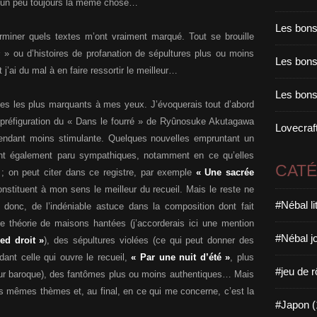
re un peu toujours la même chose…
Les bons
erminer quels textes m’ont vraiment marqué. Tout se brouille
s
» ou d’histoires de profanation de sépultures plus ou moins
Les bons 
 j’ai du mal à en faire ressortir le meilleur…
Les bons
es les plus marquants à mes yeux. J’évoquerais tout d’abord
 préfiguration du « Dans le fourré » de Ryûnosuke Akutagawa
Lovecraft
pendant moins stimulante. Quelques nouvelles empruntant un
nt également paru sympathiques, notamment en ce qu’elles
CAT
 ; on peut citer dans ce registre, par exemple
« Une sacrée
onstituent à mon sens le meilleur du recueil. Mais le reste ne
#Nébal l
donc, de l’indéniable astuce dans la composition dont fait
 théorie de maisons hantées (j’accorderais ici une mention
#Nébal j
ed droit »
), des sépultures violées (ce qui peut donner des
dant celle qui ouvre le recueil,
« Par une nuit d’été »
, plus
#jeu de r
ur baroque), des fantômes plus ou moins authentiques… Mais
s mêmes thèmes et, au final, en ce qui me concerne, c’est la
#Japon (