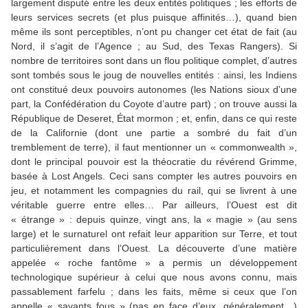
largement disputé entre les deux entités politiques ; les efforts de
leurs services secrets (et plus puisque affinités…), quand bien
même ils sont perceptibles, n’ont pu changer cet état de fait (au
Nord, il s’agit de l’Agence ; au Sud, des Texas Rangers). Si
nombre de territoires sont dans un flou politique complet, d’autres
sont tombés sous le joug de nouvelles entités : ainsi, les Indiens
ont constitué deux pouvoirs autonomes (les Nations sioux d’une
part, la Confédération du Coyote d’autre part) ; on trouve aussi la
République de Deseret, État mormon ; et, enfin, dans ce qui reste
de la Californie (dont une partie a sombré du fait d’un
tremblement de terre), il faut mentionner un « commonwealth »,
dont le principal pouvoir est la théocratie du révérend Grimme,
basée à Lost Angels. Ceci sans compter les autres pouvoirs en
jeu, et notamment les compagnies du rail, qui se livrent à une
véritable guerre entre elles… Par ailleurs, l’Ouest est dit
« étrange » : depuis quinze, vingt ans, la « magie » (au sens
large) et le surnaturel ont refait leur apparition sur Terre, et tout
particulièrement dans l’Ouest. La découverte d’une matière
appelée « roche fantôme » a permis un développement
technologique supérieur à celui que nous avons connu, mais
passablement farfelu ; dans les faits, même si ceux que l’on
appelle « savants fous » (pas en face d’eux, généralement…)