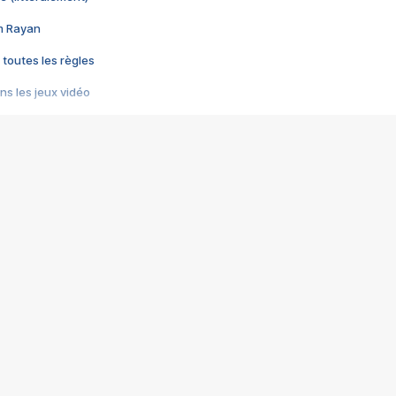
im Rayan
 toutes les règles
s les jeux vidéo
us choquant de Rockstar ? - Le scandale BULLY
e plus moche de Steam
du RÊVE tourne au CAUCHEMAR
pendant 8 heures
it… à tort
umiliés par un jeu vidéo
ire - Final Fantasy 8
ti un empire - Age of Empires
story DOFUS