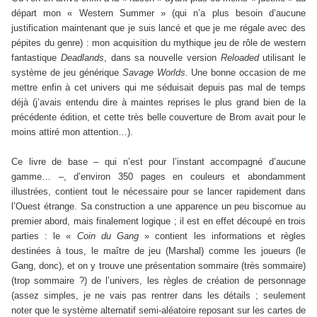
départ mon « Western Summer » (qui n’a plus besoin d’aucune
justification maintenant que je suis lancé et que je me régale avec des
pépites du genre) : mon acquisition du mythique jeu de rôle de western
fantastique
Deadlands
, dans sa nouvelle version
Reloaded
utilisant le
système de jeu générique
Savage Worlds
. Une bonne occasion de me
mettre enfin à cet univers qui me séduisait depuis pas mal de temps
déjà (j’avais entendu dire à maintes reprises le plus grand bien de la
précédente édition, et cette très belle couverture de Brom avait pour le
moins attiré mon attention…).
Ce livre de base – qui n’est pour l’instant accompagné d’aucune
gamme… –, d’environ 350 pages en couleurs et abondamment
illustrées, contient tout le nécessaire pour se lancer rapidement dans
l’Ouest étrange. Sa construction a une apparence un peu biscornue au
premier abord, mais finalement logique ; il est en effet découpé en trois
parties : le «
Coin du Gang
» contient les informations et règles
destinées à tous, le maître de jeu (Marshal) comme les joueurs (le
Gang, donc), et on y trouve une présentation sommaire (très sommaire)
(trop sommaire ?) de l’univers, les règles de création de personnage
(assez simples, je ne vais pas rentrer dans les détails ; seulement
noter que le système alternatif semi-aléatoire reposant sur les cartes de