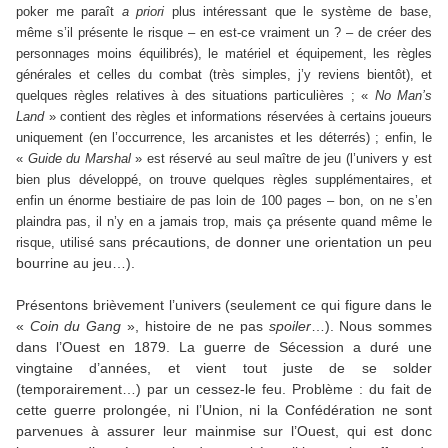
poker me paraît
a priori
plus intéressant que le système de base,
même s’il présente le risque – en est-ce vraiment un ? – de créer des
personnages moins équilibrés), le matériel et équipement, les règles
générales et celles du combat (très simples, j’y reviens bientôt), et
quelques règles relatives à des situations particulières ; «
No Man’s
Land
» contient des règles et informations réservées à certains joueurs
uniquement (en l’occurrence, les arcanistes et les déterrés) ; enfin, le
«
Guide du Marshal
» est réservé au seul maître de jeu (l’univers y est
bien plus développé, on trouve quelques règles supplémentaires, et
enfin un énorme bestiaire de pas loin de 100 pages – bon, on ne s’en
plaindra pas, il n’y en a jamais trop, mais ça présente quand même le
précautions, de donner une orientation un peu
risque, utilisé sans
bourrine au jeu…).
Présentons brièvement l’univers (seulement ce qui figure dans le
«
Coin du Gang
», histoire de ne pas
spoiler
…). Nous sommes
dans l’Ouest en 1879. La guerre de Sécession a duré une
vingtaine d’années, et vient tout juste de se solder
(temporairement…) par un cessez-le feu. Problème : du fait de
cette guerre prolongée, ni l’Union, ni la Confédération ne sont
parvenues à assurer leur mainmise sur l’Ouest, qui est donc