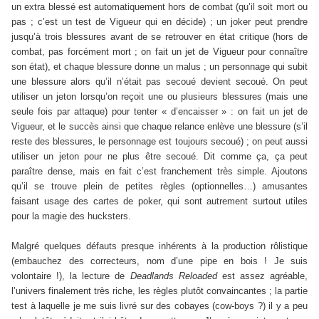
un extra blessé est automatiquement hors de combat (qu’il soit mort ou
pas ; c’est un test de Vigueur qui en décide) ; un joker peut prendre
jusqu’à trois blessures avant de se retrouver en état critique (hors de
combat, pas forcément mort ; on fait un jet de Vigueur pour connaître
son état), et chaque blessure donne un malus ; un personnage qui subit
une blessure alors qu’il n’était pas secoué devient secoué. On peut
utiliser un jeton lorsqu’on reçoit une ou plusieurs blessures (mais une
seule fois par attaque) pour tenter « d’encaisser » : on fait un jet de
Vigueur, et le succès ainsi que chaque relance enlève une blessure (s’il
reste des blessures, le personnage est toujours secoué) ; on peut aussi
utiliser un jeton pour ne plus être secoué. Dit comme ça, ça peut
paraître dense, mais en fait c’est franchement très simple. Ajoutons
qu’il se trouve plein de petites règles (optionnelles…) amusantes
faisant usage des cartes de poker, qui sont autrement surtout utiles
pour la magie des hucksters.
Malgré quelques défauts presque inhérents à la production rôlistique
(embauchez des correcteurs, nom d’une pipe en bois ! Je suis
volontaire !), la lecture de
Deadlands Reloaded
est assez agréable,
l’univers finalement très riche, les règles plutôt convaincantes ; la partie
test à laquelle je me suis livré sur des cobayes (cow-boys ?) il y a peu