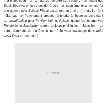
m’a plutôt séduit, et j’ai hâte de remettre ça. J’espère maintenant que
Black Book va enfin se décider à sortir les suppléments annoncés (et
une gamme pour
Eclipse Phase
aussi, tant qu’à faire…), mais ils n’ont
hélas pas l’air franchement pressés, la priorité à l’heure actuelle étant
au
crowdfunding
pour
Pavillon Noir
et
Polaris
, quand les locomotives
Pathfinder
et
Shadowrun
restent toujours privilégiées… Mais bon : ça
serait dommage de s’arrêter là, non ? Je veux davantage de «
weird
weird West
», non mais !
Publicité