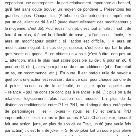
cependant une contrepartie : la part relativement importante du hasard,
qu’il faut sans doute trouver un moyen de pondérer… Présentons les
grandes lignes. Chaque Trait (Attribut ou Compétence) est représenté
par un dé, allant de d4 à d12 (avec éventuellement des modificateurs ;
la moyenne, c’est d6). Pour réussir un jet, c’est tout simple : il suffit de
faire 4 ou plus, 4 étant la difficulté de base ; si l’action est facile, il y
aura un modificateur positif ; si l’action est difficile, il y aura un
modificateur négatif. En cas de jet opposé, c’est celui qui fait le plus
gros score qui gagne. Si on obtient un « as » (c’est-à-dire, non pas un
1, attention, mais le plus haut score possible au dé : 6 pour un d6, 8
pour un d8, etc.), alors on rejette ce dé et on additionne (et si l’on refait
un as, on recommence, etc.). En outre, il est parfois utile de savoir à
quel point une action est réussie : dans ce cas, pour chaque tranche de
4 points au-dessus de la difficulté, on a ce qu’on appelle une
« relance » (qui ne consiste donc pas à relancer le dé…) ; plus on a de
relances, logiquement, plus l’action est réussie. En plus de la
distinction traditionnelle entre PJ et PNJ, on distingue deux catégories
de personnages : les « jokers » (tous les PJ et certains PNJ
importants) et les « extras » (les autres PNJ). Chaque joker, lorsqu’il
fait une action, jette, en plus de son dé de Trait, un d6 (une seule fois
par action) : c’est le « dé joker ». Si le dé joker fait un score plus élevé