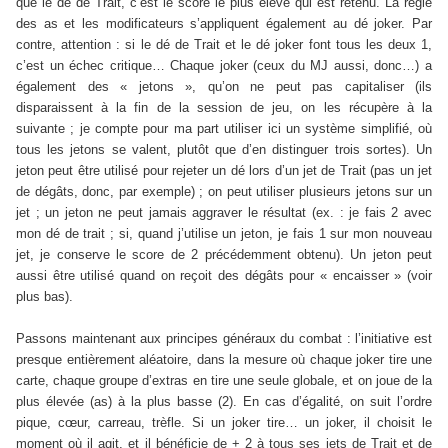
que le dé de Trait, c’est le score le plus élevé qui est retenu. La règle
des as et les modificateurs s’appliquent également au dé joker. Par
contre, attention : si le dé de Trait et le dé joker font tous les deux 1,
c’est un échec critique… Chaque joker (ceux du MJ aussi, donc…) a
également des « jetons », qu’on ne peut pas capitaliser (ils
disparaissent à la fin de la session de jeu, on les récupère à la
suivante ; je compte pour ma part utiliser ici un système simplifié, où
tous les jetons se valent, plutôt que d’en distinguer trois sortes). Un
jeton peut être utilisé pour rejeter un dé lors d’un jet de Trait (pas un jet
de dégâts, donc, par exemple) ; on peut utiliser plusieurs jetons sur un
jet ; un jeton ne peut jamais aggraver le résultat (ex. : je fais 2 avec
mon dé de trait ; si, quand j’utilise un jeton, je fais 1 sur mon nouveau
jet, je conserve le score de 2 précédemment obtenu). Un jeton peut
aussi être utilisé quand on reçoit des dégâts pour « encaisser » (voir
plus bas).
Passons maintenant aux principes généraux du combat : l’initiative est
presque entièrement aléatoire, dans la mesure où chaque joker tire une
carte, chaque groupe d’extras en tire une seule globale, et on joue de la
plus élevée (as) à la plus basse (2). En cas d’égalité, on suit l’ordre
pique, cœur, carreau, trèfle. Si un joker tire… un joker, il choisit le
moment où il agit, et il bénéficie de + 2 à tous ses jets de Trait et de