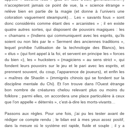
n’accepteront jamais ce point de vue, la « science étrange »
relève bien en partie de la magie (et donne à l’univers une
coloration vaguement steampunk)… Les « savants fous » sont
donc considérés comme étant des « arcanistes » ; il en existe
quatre autres sortes, qui disposent de pouvoirs magiques : les
« chamans » (Indiens qui communiquent avec les esprits, qu’ils
soient ou non liés par le « Serment des anciennes traditions »,
lequel prohibe l’utilisation de la technologie des Blancs), les
« élus » (qui font appel à la foi, et servent en principe les « forces
du bien »), les « hucksters » (magiciens « au sens strict », qui
fondent leurs pouvoirs sur le jeu et le pari avec les esprits, et
prennent souvent, du coup, l’apparence de joueurs), et enfin les
« maîtres de Shaolin » (immigrés chinois qui se fondent sur la
discipline mentale du Chi). Et l’on trouve dans l’Ouest étrange
bon nombre de créatures chelou relevant plus ou moins du
folklore ; parmi elles, on accordera une place particulière à ceux
que l’on appelle « déterrés », c’est-à-dire les morts-vivants…
Passons aux règles. Pour une fois, j’ai pu les tester avant de
rédiger ce compte rendu ; le bilan est à mes yeux
assez positif,
dans la mesure où le système est rapide, fluide et souple ; il y a