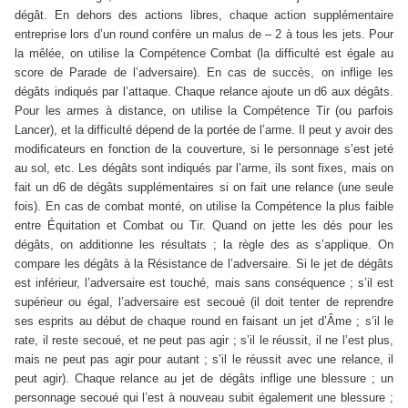
dégât. En dehors des actions libres, chaque action supplémentaire
entreprise lors d’un round confère un malus de – 2 à tous les jets. Pour
la mêlée, on utilise la Compétence Combat (la difficulté est égale au
score de Parade de l’adversaire). En cas de succès, on inflige les
dégâts indiqués par l’attaque. Chaque relance ajoute un d6 aux dégâts.
Pour les armes à distance, on utilise la Compétence Tir (ou parfois
Lancer), et la difficulté dépend de la portée de l’arme. Il peut y avoir des
modificateurs en fonction de la couverture, si le personnage s’est jeté
au sol, etc. Les dégâts sont indiqués par l’arme, ils sont fixes, mais on
fait un d6 de dégâts supplémentaires si on fait une relance (une seule
fois). En cas de combat monté, on utilise la Compétence la plus faible
entre Équitation et Combat ou Tir. Quand on jette les dés pour les
dégâts, on additionne les résultats ; la règle des as s’applique. On
compare les dégâts à la Résistance de l’adversaire. Si le jet de dégâts
est inférieur, l’adversaire est touché, mais sans conséquence ; s’il est
supérieur ou égal, l’adversaire est secoué (il doit tenter de reprendre
ses esprits au début de chaque round en faisant un jet d’Âme ; s’il le
rate, il reste secoué, et ne peut pas agir ; s’il le réussit, il ne l’est plus,
mais ne peut pas agir pour autant ; s’il le réussit avec une relance, il
peut agir). Chaque relance au jet de dégâts inflige une blessure ; un
personnage secoué qui l’est à nouveau subit également une blessure ;