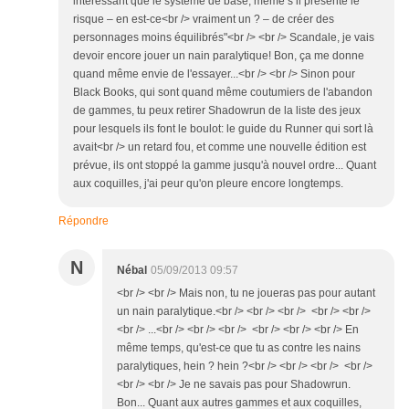
intéressant que le système de base, même s’il présente le
risque – en est-ce<br /> vraiment un ? – de créer des
personnages moins équilibrés"<br /> <br /> Scandale, je vais
devoir encore jouer un nain paralytique! Bon, ça me donne
quand même envie de l'essayer...<br /> <br /> Sinon pour
Black Books, qui sont quand même coutumiers de l'abandon
de gammes, tu peux retirer Shadowrun de la liste des jeux
pour lesquels ils font le boulot: le guide du Runner qui sort là
avait<br /> un retard fou, et comme une nouvelle édition est
prévue, ils ont stoppé la gamme jusqu'à nouvel ordre... Quant
aux coquilles, j'ai peur qu'on pleure encore longtemps.
Répondre
N
Nébal
05/09/2013 09:57
<br /> <br /> Mais non, tu ne joueras pas pour autant
un nain paralytique.<br /> <br /> <br /> <br /> <br />
<br /> ...<br /> <br /> <br /> <br /> <br /> <br /> En
même temps, qu'est-ce que tu as contre les nains
paralytiques, hein ? hein ?<br /> <br /> <br /> <br />
<br /> <br /> Je ne savais pas pour Shadowrun.
Bon... Quant aux autres gammes et aux coquilles,